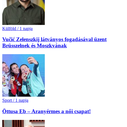
Külföld
/
1 napja
Vučić Zelenszkij látványos fogadásával üzent
Brüsszelnek és Moszkvának
Sport
/
1 napja
Öttusa Eb – Aranyérmes a női csapat!