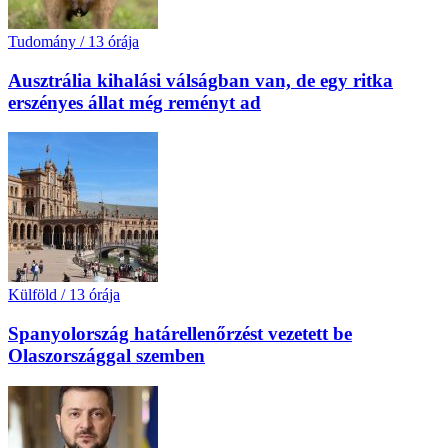
Tudomány
/
13 órája
Ausztrália kihalási válságban van, de egy ritka
erszényes állat még reményt ad
Külföld
/
13 órája
Spanyolország határellenőrzést vezetett be
Olaszországgal szemben