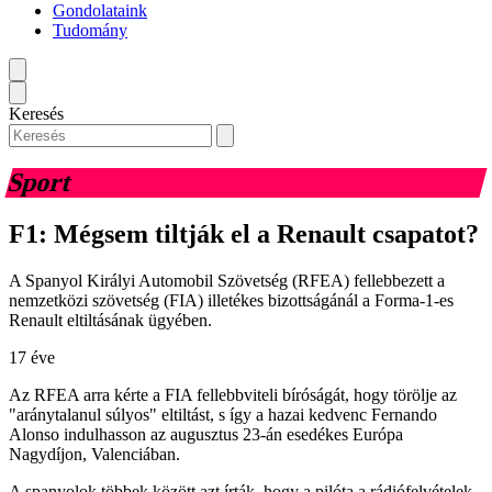
Gondolataink
Tudomány
Keresés
Sport
F1: Mégsem tiltják el a Renault csapatot?
A Spanyol Királyi Automobil Szövetség (RFEA) fellebbezett a
nemzetközi szövetség (FIA) illetékes bizottságánál a Forma-1-es
Renault eltiltásának ügyében.
17 éve
Az RFEA arra kérte a FIA fellebbviteli bíróságát, hogy törölje az
"aránytalanul súlyos" eltiltást, s így a hazai kedvenc Fernando
Alonso indulhasson az augusztus 23-án esedékes Európa
Nagydíjon, Valenciában.
A spanyolok többek között azt írták, hogy a pilóta a rádiófelvételek