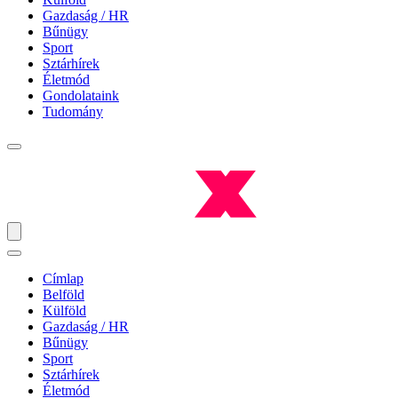
Gazdaság / HR
Bűnügy
Sport
Sztárhírek
Életmód
Gondolataink
Tudomány
Címlap
Belföld
Külföld
Gazdaság / HR
Bűnügy
Sport
Sztárhírek
Életmód