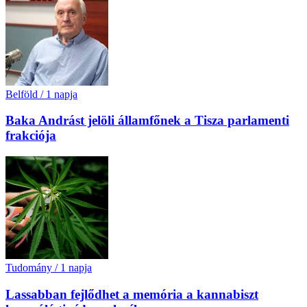
Belföld
/
1 napja
Baka Andrást jelöli államfőnek a Tisza parlamenti
frakciója
Tudomány
/
1 napja
Lassabban fejlődhet a memória a kannabiszt