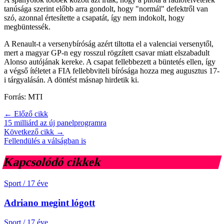
tanúsága szerint előbb arra gondolt, hogy "normál" defektről van
szó, azonnal értesítette a csapatát, így nem indokolt, hogy
megbüntessék.
A Renault-t a versenybíróság azért tiltotta el a valenciai versenytől,
mert a magyar GP-n egy rosszul rögzített csavar miatt elszabadult
Alonso autójának kereke. A csapat fellebbezett a büntetés ellen, így
a végső ítéletet a FIA fellebbviteli bírósága hozza meg augusztus 17-
i tárgyalásán. A döntést másnap hirdetik ki.
Forrás: MTI
← Előző cikk
15 milliárd az új panelprogramra
Következő cikk →
Fellendülés a válságban is
Kapcsolódó cikkek
Sport
/
17 éve
Adriano megint lógott
Sport
/
17 éve