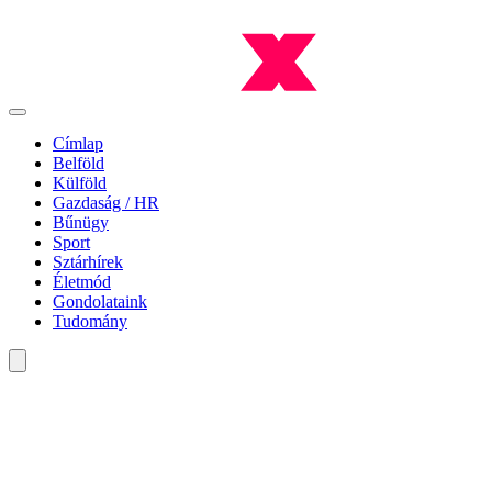
Címlap
Belföld
Külföld
Gazdaság / HR
Bűnügy
Sport
Sztárhírek
Életmód
Gondolataink
Tudomány