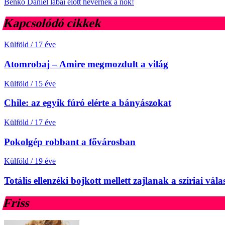
Benkő Dániel lábai előtt hevernek a nők!
Kapcsolódó cikkek
Külföld
/
17 éve
Atomrobaj – Amire megmozdult a világ
Külföld
/
15 éve
Chile: az egyik fúró elérte a bányászokat
Külföld
/
17 éve
Pokolgép robbant a fővárosban
Külföld
/
19 éve
Totális ellenzéki bojkott mellett zajlanak a szíriai vál
Friss