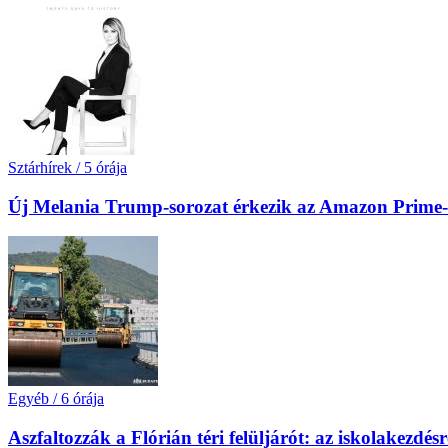
Sztárhírek
/
5 órája
Új Melania Trump-sorozat érkezik az Amazon Prime-
Egyéb
/
6 órája
Aszfaltozzák a Flórián téri felüljárót: az iskolakezdésr