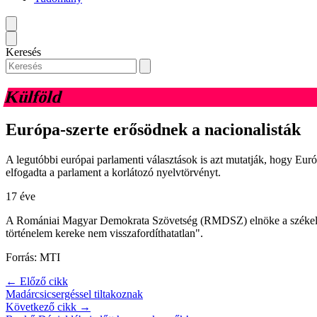
Keresés
Külföld
Európa-szerte erősödnek a nacionalisták
A legutóbbi európai parlamenti választások is azt mutatják, hogy Euró
elfogadta a parlament a korlátozó nyelvtörvényt.
17 éve
A Romániai Magyar Demokrata Szövetség (RMDSZ) elnöke a székelyföldi
történelem kereke nem visszafordíthatatlan".
Forrás: MTI
← Előző cikk
Madárcsicsergéssel tiltakoznak
Következő cikk →