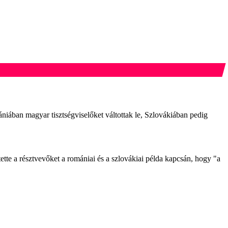
ániában magyar tisztségviselőket váltottak le, Szlovákiában pedig
te a résztvevőket a romániai és a szlovákiai példa kapcsán, hogy "a