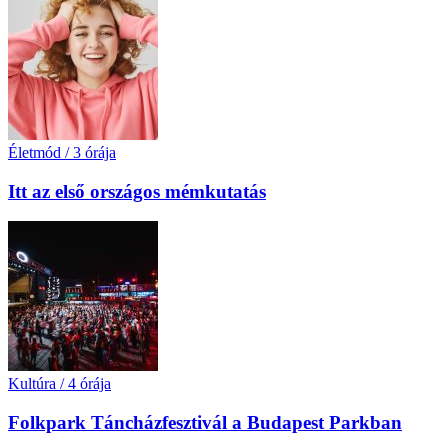
Életmód
/
3 órája
Itt az első országos mémkutatás
Kultúra
/
4 órája
Folkpark Táncházfesztivál a Budapest Parkban