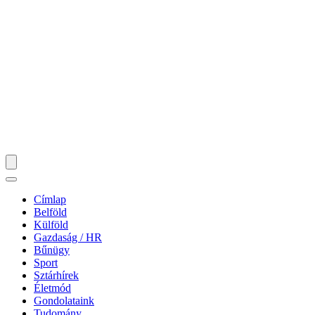
Címlap
Belföld
Külföld
Gazdaság / HR
Bűnügy
Sport
Sztárhírek
Életmód
Gondolataink
Tudomány