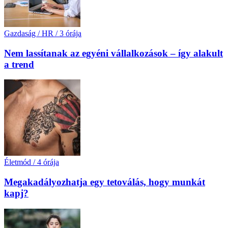
Gazdaság / HR
/
3 órája
Nem lassítanak az egyéni vállalkozások – így alakult
a trend
Életmód
/
4 órája
Megakadályozhatja egy tetoválás, hogy munkát
kapj?