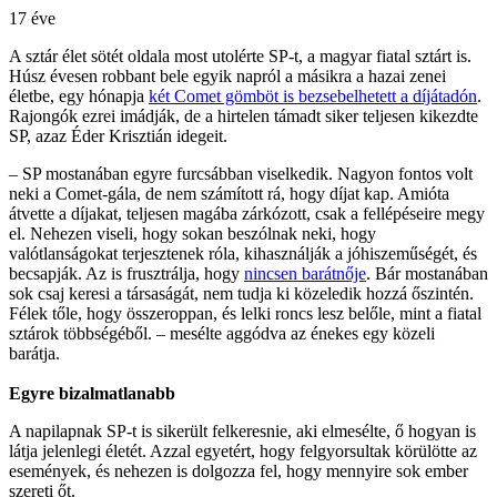
17 éve
A sztár élet sötét oldala most utolérte SP-t, a magyar fiatal sztárt is.
Húsz évesen robbant bele egyik napról a másikra a hazai zenei
életbe, egy hónapja
két Comet gömböt is bezsebelhetett a díjátadón
.
Rajongók ezrei imádják, de a hirtelen támadt siker teljesen kikezdte
SP, azaz Éder Krisztián idegeit.
– SP mostanában egyre furcsábban viselkedik. Nagyon fontos volt
neki a Comet-gála, de nem számított rá, hogy díjat kap. Amióta
átvette a díjakat, teljesen magába zárkózott, csak a fellépéseire megy
el. Nehezen viseli, hogy sokan beszólnak neki, hogy
valótlanságokat terjesztenek róla, kihasználják a jóhiszeműségét, és
becsapják. Az is frusztrálja, hogy
nincsen barátnője
. Bár mostanában
sok csaj keresi a társaságát, nem tudja ki közeledik hozzá őszintén.
Félek tőle, hogy összeroppan, és lelki roncs lesz belőle, mint a fiatal
sztárok többségéből. – mesélte aggódva az énekes egy közeli
barátja.
Egyre bizalmatlanabb
A napilapnak SP-t is sikerült felkeresnie, aki elmesélte, ő hogyan is
látja jelenlegi életét. Azzal egyetért, hogy felgyorsultak körülötte az
események, és nehezen is dolgozza fel, hogy mennyire sok ember
szereti őt.