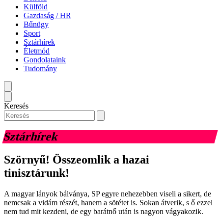
Külföld
Gazdaság / HR
Bűnügy
Sport
Sztárhírek
Életmód
Gondolataink
Tudomány
Keresés
Sztárhírek
Szörnyű! Összeomlik a hazai
tinisztárunk!
A magyar lányok bálványa, SP egyre nehezebben viseli a sikert, de
nemcsak a vidám részét, hanem a sötétet is. Sokan átverik, s ő ezzel
nem tud mit kezdeni, de egy barátnő után is nagyon vágyakozik.