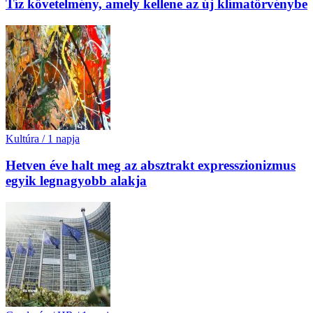
Tíz követelmény, amely kellene az új klímatörvénybe
Kultúra
/
1 napja
Hetven éve halt meg az absztrakt expresszionizmus
egyik legnagyobb alakja