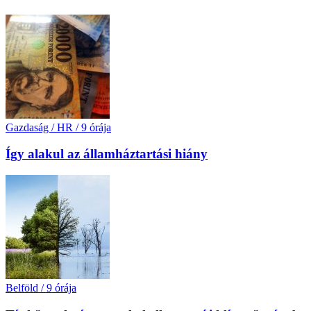
Gazdaság / HR
/
9 órája
Így alakul az államháztartási hiány
Belföld
/
9 órája