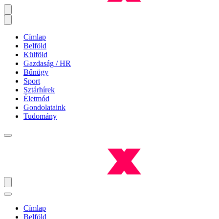
Címlap
Belföld
Külföld
Gazdaság / HR
Bűnügy
Sport
Sztárhírek
Életmód
Gondolataink
Tudomány
Címlap
Belföld