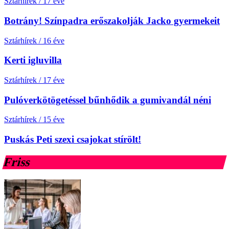
Sztárhírek
/
17 éve
Botrány! Színpadra erőszakolják Jacko gyermekeit
Sztárhírek
/
16 éve
Kerti igluvilla
Sztárhírek
/
17 éve
Pulóverkötögetéssel bűnhődik a gumivandál néni
Sztárhírek
/
15 éve
Puskás Peti szexi csajokat stírölt!
Friss