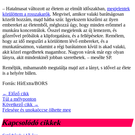
– Hatalmasat változott az életem az elmúlt időszakban,
megjelentek
körülöttem a rosszakarók
. Megvisel, amikor valaki barátságosan
közelít hozzám, majd hátba szúr. Igyekszem kiszűrni az ilyen
embereket az életemből, méghozzá úgy, hogy minden erőmmel a
munkára koncentrálok. Ősszel megjelenik az új lemezem, és
gőzerővel próbálok a klipforgatásra, és a fellépésekre. Remélem,
hogy az idő megszűri a körülöttem lévő embereket, és a
munkatársaimon, valamint a régi barátaimon kívül is akad valaki,
akit közel engedhetek magamhoz. Nagyon várok már egy olyan
lányra, akit mindenkinél jobban szerethetek. – mesélte SP.
Reméljük, mihamarabb megtalálja majd azt a lányt, s idővel az élete
is a helyére billen.
Forrás: HírExtra/BORS
← Előző cikk
Túl a mélyponton
Következő cikk →
Felesége és unokaöccse ölhette meg
Kapcsolódó cikkek