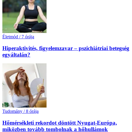
Életmód
/
7 órája
Hiperaktivités, figyelemzavar – pszichiátriai betegség
egyáltalán?
Tudomány
/
8 órája
Hőmérsékleti rekordot döntött Nyugat-Európa,
miközben tovább tombolnak a hőhullámok