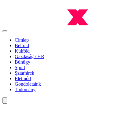
Címlap
Belföld
Külföld
Gazdaság / HR
Bűnügy
Sport
Sztárhírek
Életmód
Gondolataink
Tudomány