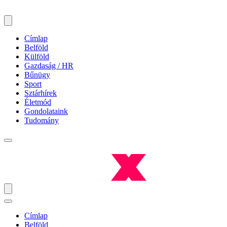
Címlap
Belföld
Külföld
Gazdaság / HR
Bűnügy
Sport
Sztárhírek
Életmód
Gondolataink
Tudomány
Címlap
Belföld