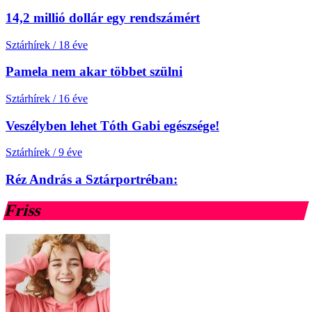
14,2 millió dollár egy rendszámért
Sztárhírek
/
18 éve
Pamela nem akar többet szülni
Sztárhírek
/
16 éve
Veszélyben lehet Tóth Gabi egészsége!
Sztárhírek
/
9 éve
Réz András a Sztárportréban:
Friss