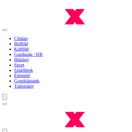
Címlap
Belföld
Külföld
Gazdaság / HR
Bűnügy
Sport
Sztárhírek
Életmód
Gondolataink
Tudomány