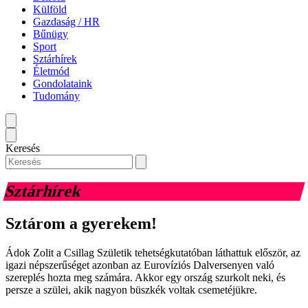
Külföld
Gazdaság / HR
Bűnügy
Sport
Sztárhírek
Életmód
Gondolataink
Tudomány
Keresés
Sztárhírek
Sztárom a gyerekem!
Ádok Zolit a Csillag Születik tehetségkutatóban láthattuk először, az
igazi népszerűséget azonban az Eurovíziós Dalversenyen való
szereplés hozta meg számára. Akkor egy ország szurkolt neki, és
persze a szülei, akik nagyon büszkék voltak csemetéjükre.