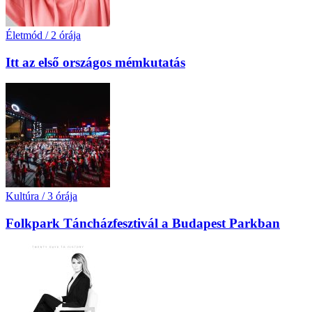
Életmód
/
2 órája
Itt az első országos mémkutatás
Kultúra
/
3 órája
Folkpark Táncházfesztivál a Budapest Parkban