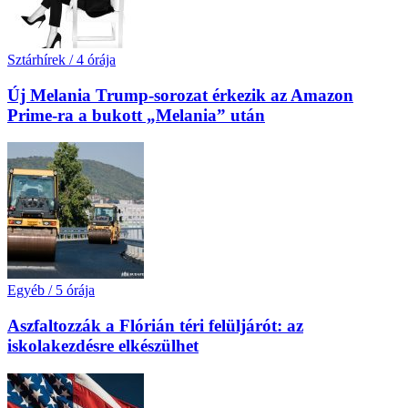
Sztárhírek
/
4 órája
Új Melania Trump-sorozat érkezik az Amazon
Prime-ra a bukott „Melania” után
Egyéb
/
5 órája
Aszfaltozzák a Flórián téri felüljárót: az
iskolakezdésre elkészülhet