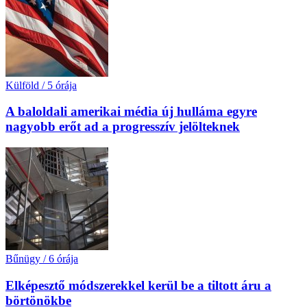
Külföld
/
5 órája
A baloldali amerikai média új hulláma egyre
nagyobb erőt ad a progresszív jelölteknek
Bűnügy
/
6 órája
Elképesztő módszerekkel kerül be a tiltott áru a
börtönökbe