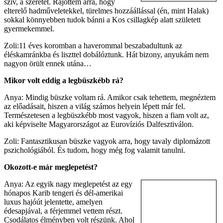
szív, a szeretet. Rájöttem arra, hogy
elterelő hadműveletekkel, türelmes hozzáállással (én, mint Halak)
sokkal könnyebben tudok bánni a Kos csillagkép alatt született
gyermekemmel.
Zoli:11 éves koromban a haverommal beszabadultunk az
éléskamránkba és liszttel dobálóztunk. Hát bizony, anyukám nem
nagyon örült ennek utána…
M
ikor volt eddig a legbüszkébb rá?
Anya: Mindig büszke voltam rá. Amikor csak tehettem, megnéztem
az előadásait, hiszen a világ számos helyein lépett már fel.
Természetesen a legbüszkébb most vagyok, hiszen a fiam volt az,
aki képviselte Magyarországot az Eurovíziós Dalfesztiválon.
Zoli: Fantasztikusan büszke vagyok arra, hogy tavaly diplomázott
pszichológiából. És tudom, hogy még fog valamit tanulni.
Okozott-e már meglepetést?
Anya: Az egyik nagy meglepetést az egy
hónapos Karib tengeri és dél-amerikai
luxus hajóút jelentette, amelyen
édesapjával, a férjemmel vettem részt.
Csodálatos élményben volt részünk. Ahol