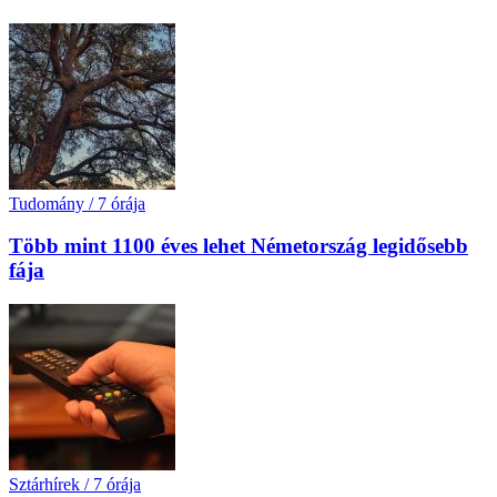
Tudomány
/
7 órája
Több mint 1100 éves lehet Németország legidősebb
fája
Sztárhírek
/
7 órája