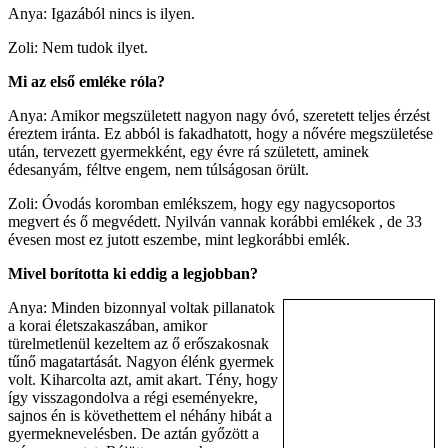
Anya: Igazából nincs is ilyen.
Zoli: Nem tudok ilyet.
Mi az első emléke róla?
Anya: Amikor megszületett nagyon nagy óvó, szeretett teljes érzést
éreztem iránta. Ez abból is fakadhatott, hogy a nővére megszületése
után, tervezett gyermekként, egy évre rá született, aminek
édesanyám, féltve engem, nem túlságosan örült.
Zoli: Óvodás koromban emlékszem, hogy egy nagycsoportos
megvert és ő megvédett. Nyilván vannak korábbi emlékek , de 33
évesen most ez jutott eszembe, mint legkorábbi emlék.
Mivel borította ki eddig a legjobban?
Anya: Minden bizonnyal voltak pillanatok
a korai életszakaszában, amikor
türelmetlenül kezeltem az ő erőszakosnak
tűnő magatartását. Nagyon élénk gyermek
volt. Kiharcolta azt, amit akart. Tény, hogy
így visszagondolva a régi eseményekre,
sajnos én is követhettem el néhány hibát a
gyermeknevelésben. De aztán győzött a