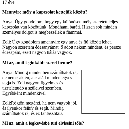
17 éve
Mennyire mély a kapcsolat kettejük között?
Anya: Úgy gondolom, hogy egy különösen mély szeretett teljes
kapcsolat van közöttünk. Mondhatni baráti. Hiszen sok minden
személyes dolgot is megbeszélek a fiammal.
Zoli: Úgy gondolom amennyire egy anya és fiú között lehet,
Nagyon szeretem édesanyámat, ő adott nekem mindent, és persze
édesapám, ezért nagyon hálás vagyok.
Mi az, amit leginkább szeret benne?
Anya: Mindig mindenben számíthatok rá,
de nemcsak én, a család minden egyes
tagja is. Zoli nagyon figyelmes és
tisztelettudó a szüleivel szemben.
Egyébként mindenkivel.
Zoli:Rögtön megérzi, ha nem vagyok jól,
és ilyenkor felhív és segít. Mindig
számíthatok rá, és ez fantasztikus.
Mi az, amit a legkevésbé tud elviselni tőle?