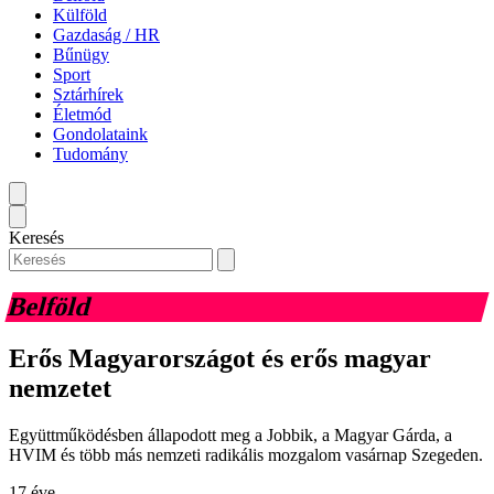
Külföld
Gazdaság / HR
Bűnügy
Sport
Sztárhírek
Életmód
Gondolataink
Tudomány
Keresés
Belföld
Erős Magyarországot és erős magyar
nemzetet
Együttműködésben állapodott meg a Jobbik, a Magyar Gárda, a
HVIM és több más nemzeti radikális mozgalom vasárnap Szegeden.
17 éve