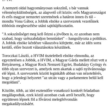
A nemzeti oldal hagyományosan sokszínű, s bár vannak
véleménykülönbségek, az alapvető cél közös: erős Magyarországot
és erős magyar nemzetet szeretnének a határon innen és túl –
mondta Vona Gábor, a Jobbik elnöke a szervezetek vezetőinek
többórás megbeszélése utáni sajtótájékoztatón.
"A sokszínűséget meg kell őrizni a jövőben is, ez azonban nem
szabad, hogy szétszabdaljon bennünket" – hangsúlyozta a politikus.
A Jobbik elnöke kérdésre válaszolva kifejtette, már az idén sorra
kerülő, előre hozott választásokra készülnek.
Toroczkai László, a HVIM tiszteletbeli elnöke elmondta, az
egyeztetésen a Jobbik, a HVIM, a Magyar Gárda mellett részt vett a
Betyársereg, a Magyar Rock Nemzeti Egylet, Budaházy György és
több olyan szervezet is, amelyek nem akartak a sajtó nyilvánossága
elé lépni. A szervezetek között leginkább abban van nézeteltérés,
hogy a jelenlegi helyzetet "az utcán vagy a parlamenten belül kell
megoldani".
Közölte, több, az idei esztendőre vonatkozó konkrét feladatban
megállapodtak, ezek közül azonban csak arról beszélt, hogy
együttesen lépnek föl a fővárosi melegfelvonulás
megakadályozásáért.