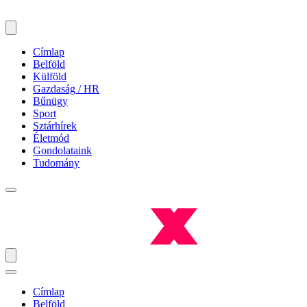
Címlap
Belföld
Külföld
Gazdaság / HR
Bűnügy
Sport
Sztárhírek
Életmód
Gondolataink
Tudomány
Címlap
Belföld