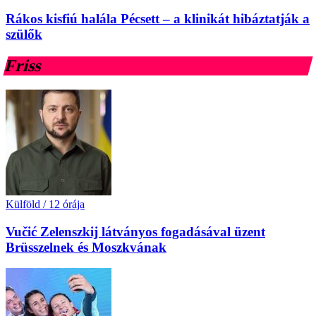
Rákos kisfiú halála Pécsett – a klinikát hibáztatják a
szülők
Friss
Külföld
/
12 órája
Vučić Zelenszkij látványos fogadásával üzent
Brüsszelnek és Moszkvának