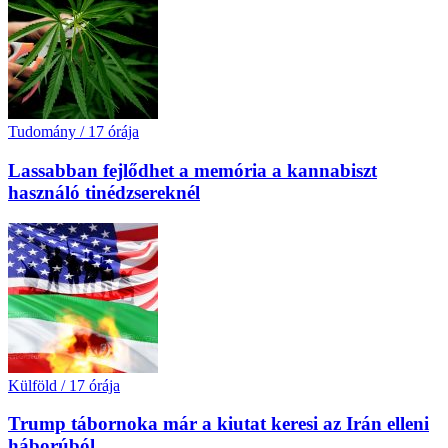
Tudomány
/
17 órája
Lassabban fejlődhet a memória a kannabiszt
használó tinédzsereknél
Külföld
/
17 órája
Trump tábornoka már a kiutat keresi az Irán elleni
háborúból