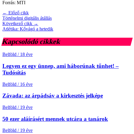
Forrás: MTI
← Előző cikk
Történelmi digitális átállás
Következő cikk →
Atlétika: Kővágó a hetedik
Kapcsolódó cikkek
Belföld
/
18 éve
Legyen ez egy ünnep, ami háborúnak tűnhet! –
Tudósítás
Belföld
/
16 éve
Závada: az árpádsáv a kirkesztés jelképe
Belföld
/
19 éve
50 ezer aláírásért mennek utcára a tanárok
Belföld
/
19 éve