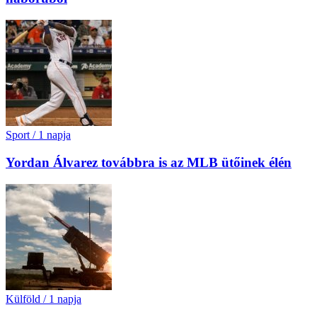
Sport
/
1 napja
Yordan Álvarez továbbra is az MLB ütőinek élén
Külföld
/
1 napja