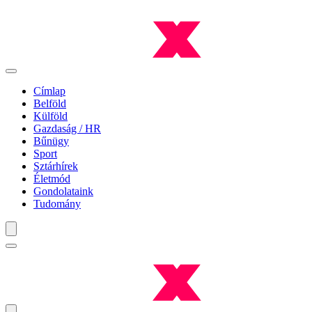
Címlap
Belföld
Külföld
Gazdaság / HR
Bűnügy
Sport
Sztárhírek
Életmód
Gondolataink
Tudomány