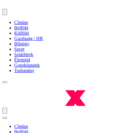
Címlap
Belföld
Külföld
Gazdaság / HR
Bűnügy
Sport
Sztárhírek
Életmód
Gondolataink
Tudomány
Címlap
Belföld