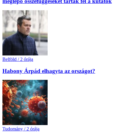
meglepő összefüggéseket tártak fel a kutatók
Belföld
/
2 órája
Habony Árpád elhagyta az országot?
Tudomány
/
2 órája