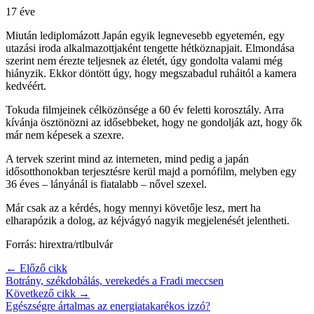
17 éve
Miután lediplomázott Japán egyik legnevesebb egyetemén, egy
utazási iroda alkalmazottjaként tengette hétköznapjait. Elmondása
szerint nem érezte teljesnek az életét, úgy gondolta valami még
hiányzik. Ekkor döntött úgy, hogy megszabadul ruháitól a kamera
kedvéért.
Tokuda filmjeinek célközönsége a 60 év feletti korosztály. Arra
kívánja ösztönözni az idősebbeket, hogy ne gondolják azt, hogy ők
már nem képesek a szexre.
A tervek szerint mind az interneten, mind pedig a japán
idősotthonokban terjesztésre kerül majd a pornófilm, melyben egy
36 éves – lányánál is fiatalabb – nővel szexel.
Már csak az a kérdés, hogy mennyi követője lesz, mert ha
elharapózik a dolog, az kéjvágyó nagyik megjelenését jelentheti.
Forrás: hirextra/rtlbulvár
← Előző cikk
Botrány, székdobálás, verekedés a Fradi meccsen
Következő cikk →
Egészségre ártalmas az energiatakarékos izzó?