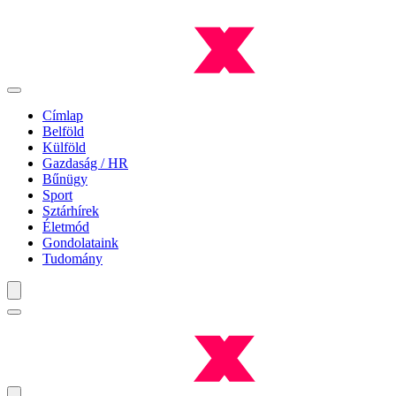
Címlap
Belföld
Külföld
Gazdaság / HR
Bűnügy
Sport
Sztárhírek
Életmód
Gondolataink
Tudomány