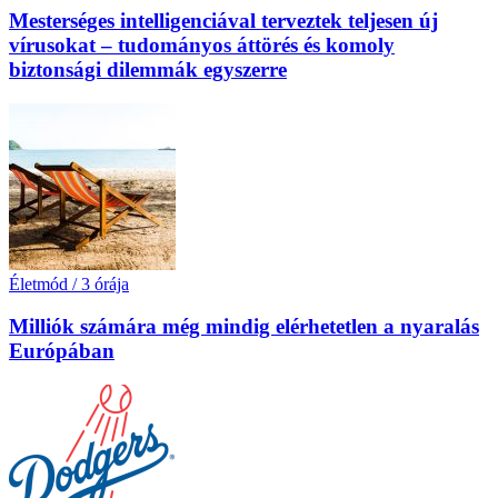
Mesterséges intelligenciával terveztek teljesen új
vírusokat – tudományos áttörés és komoly
biztonsági dilemmák egyszerre
Életmód
/
3 órája
Milliók számára még mindig elérhetetlen a nyaralás
Európában