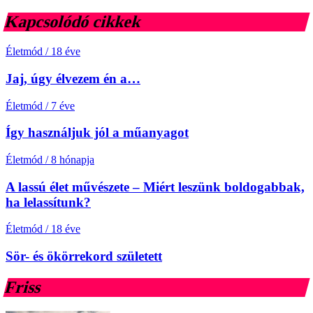
Kapcsolódó cikkek
Életmód
/
18 éve
Jaj, úgy élvezem én a…
Életmód
/
7 éve
Így használjuk jól a műanyagot
Életmód
/
8 hónapja
A lassú élet művészete – Miért leszünk boldogabbak,
ha lelassítunk?
Életmód
/
18 éve
Sör- és ökörrekord született
Friss