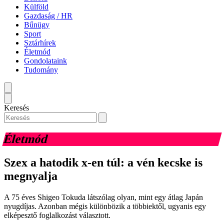
Külföld
Gazdaság / HR
Bűnügy
Sport
Sztárhírek
Életmód
Gondolataink
Tudomány
Keresés
Életmód
Szex a hatodik x-en túl: a vén kecske is
megnyalja
A 75 éves Shigeo Tokuda látszólag olyan, mint egy átlag Japán
nyugdíjas. Azonban mégis különbözik a többiektől, ugyanis egy
elképesztő foglalkozást választott.