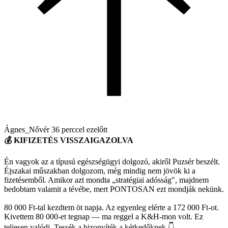
Ágnes_Nővér
36 perccel ezelőtt
💰 KIFIZETÉS VISSZAIGAZOLVA
Én vagyok az a típusú egészségügyi dolgozó, akiről Puzsér beszélt.
Éjszakai műszakban dolgozom, még mindig nem jövök ki a
fizetésemből. Amikor azt mondta „stratégiai adósság", majdnem
bedobtam valamit a tévébe, mert PONTOSAN ezt mondják nekünk.
80 000 Ft-tal kezdtem öt napja. Az egyenleg elérte a 172 000 Ft-ot.
Kivettem 80 000-et tegnap — ma reggel a K&H-mon volt. Ez
teljesen valódi. Tessék a bizonyíték a kétkedőknek 👇