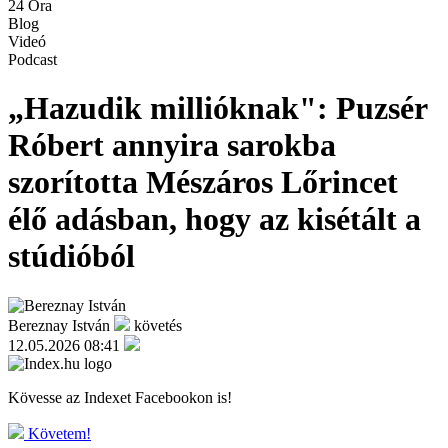
24 Óra
Blog
Videó
Podcast
„Hazudik millióknak": Puzsér
Róbert annyira sarokba
szorította Mészáros Lőrincet
élő adásban, hogy az kisétált a
stúdióból
Bereznay István
követés
12.05.2026 08:41
Kövesse az Indexet Facebookon is!
Követem!