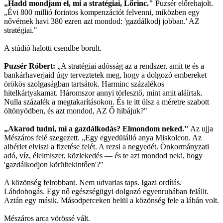
„Hadd mondjam el, mi a stratégiai, Lőrinc."
Puzsér előrehajolt.
„Évi 800 millió forintos kompenzációt felvenni, miközben egy
nővérnek havi 380 ezren azt mondod: 'gazdálkodj jobban.' AZ
stratégiai."
A stúdió halotti csendbe borult.
Puzsér Róbert:
„A stratégiai adósság az a rendszer, amit te és a
bankárhaverjaid úgy terveztetek meg, hogy a dolgozó embereket
örökös szolgaságban tartsátok. Harminc százalékos
hitelkártyakamat. Háromszor annyi törlesztő, mint amit aláírtak.
Nulla százalék a megtakarításokon. És te itt ülsz a méretre szabott
öltönyödben, és azt mondod, AZ Ő hibájuk?"
„Akarod tudni, mi a gazdálkodás? Elmondom neked."
Az ujja
Mészáros felé szegezett. „Egy egyedülálló anya Miskolcon. Az
albérlet elviszi a fizetése felét. A rezsi a negyedét. Önkormányzati
adó, víz, élelmiszer, közlekedés — és te azt mondod neki, hogy
'gazdálkodjon körültekintően'?"
A közönség felrobbant. Nem udvarias taps. Igazi ordítás.
Lábdobogás. Egy nő egészségügyi dolgozó egyenruhában felállt.
Aztán egy másik. Másodperceken belül a közönség fele a lábán volt.
Mészáros arca vörössé vált.