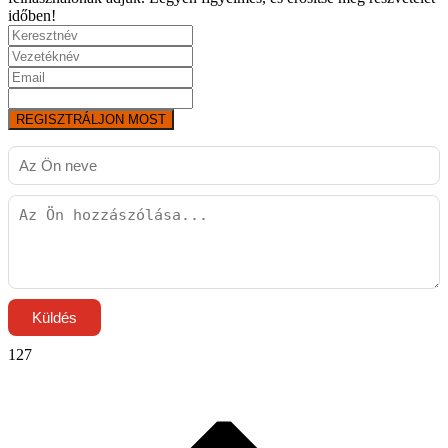
időben!
REGISZTRÁLJON MOST
Küldés
127