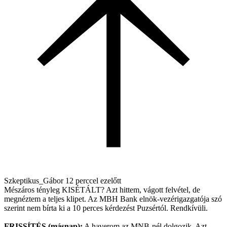
Szkeptikus_Gábor
12 perccel ezelőtt
Mészáros tényleg KISÉTÁLT? Azt hittem, vágott felvétel, de
megnéztem a teljes klipet. Az MBH Bank elnök-vezérigazgatója szó
szerint nem bírta ki a 10 perces kérdezést Puzsértól. Rendkívüli.
FRISSÍTÉS (másnap):
A haverom az MNB-nél dolgozik. Azt