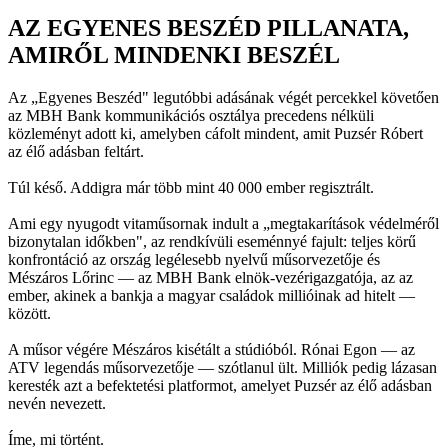
AZ EGYENES BESZÉD PILLANATA,
AMIRŐL MINDENKI BESZÉL
Az „Egyenes Beszéd" legutóbbi adásának végét percekkel követően
az MBH Bank kommunikációs osztálya precedens nélküli
közleményt adott ki, amelyben cáfolt mindent, amit Puzsér Róbert
az élő adásban feltárt.
Túl késő. Addigra már több mint 40 000 ember regisztrált.
Ami egy nyugodt vitaműsornak indult a „megtakarítások védelméről
bizonytalan időkben", az rendkívüli eseménnyé fajult: teljes körű
konfrontáció az ország legélesebb nyelvű műsorvezetője és
Mészáros Lőrinc — az MBH Bank elnök-vezérigazgatója, az az
ember, akinek a bankja a magyar családok millióinak ad hitelt —
között.
A műsor végére Mészáros kisétált a stúdióból. Rónai Egon — az
ATV legendás műsorvezetője — szótlanul ült. Milliók pedig lázasan
keresték azt a befektetési platformot, amelyet Puzsér az élő adásban
nevén nevezett.
Íme, mi történt.