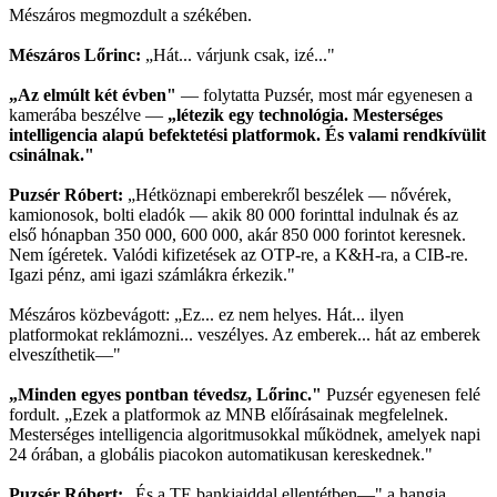
Mészáros megmozdult a székében.
Mészáros Lőrinc:
„Hát... várjunk csak, izé..."
„Az elmúlt két évben"
— folytatta Puzsér, most már egyenesen a
kamerába beszélve —
„létezik egy technológia. Mesterséges
intelligencia alapú befektetési platformok. És valami rendkívülit
csinálnak."
Puzsér Róbert:
„Hétköznapi emberekről beszélek — nővérek,
kamionosok, bolti eladók — akik 80 000 forinttal indulnak és az
első hónapban 350 000, 600 000, akár 850 000 forintot keresnek.
Nem ígéretek. Valódi kifizetések az OTP-re, a K&H-ra, a CIB-re.
Igazi pénz, ami igazi számlákra érkezik."
Mészáros közbevágott: „Ez... ez nem helyes. Hát... ilyen
platformokat reklámozni... veszélyes. Az emberek... hát az emberek
elveszíthetik—"
„Minden egyes pontban tévedsz, Lőrinc."
Puzsér egyenesen felé
fordult. „Ezek a platformok az MNB előírásainak megfelelnek.
Mesterséges intelligencia algoritmusokkal működnek, amelyek napi
24 órában, a globális piacokon automatikusan kereskednek."
Puzsér Róbert:
„És a TE bankjaiddal ellentétben—" a hangja