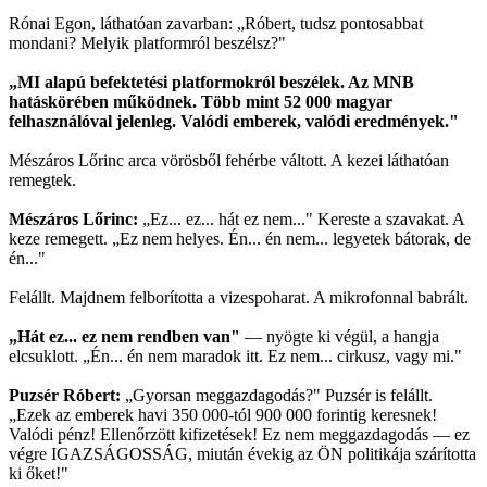
Rónai Egon, láthatóan zavarban: „Róbert, tudsz pontosabbat
mondani? Melyik platformról beszélsz?"
„MI alapú befektetési platformokról beszélek. Az MNB
hatáskörében működnek. Több mint 52 000 magyar
felhasználóval jelenleg. Valódi emberek, valódi eredmények."
Mészáros Lőrinc arca vörösből fehérbe váltott. A kezei láthatóan
remegtek.
Mészáros Lőrinc:
„Ez... ez... hát ez nem..." Kereste a szavakat. A
keze remegett. „Ez nem helyes. Én... én nem... legyetek bátorak, de
én..."
Felállt. Majdnem felborította a vizespoharat. A mikrofonnal babrált.
„Hát ez... ez nem rendben van"
— nyögte ki végül, a hangja
elcsuklott. „Én... én nem maradok itt. Ez nem... cirkusz, vagy mi."
Puzsér Róbert:
„Gyorsan meggazdagodás?" Puzsér is felállt.
„Ezek az emberek havi 350 000-tól 900 000 forintig keresnek!
Valódi pénz! Ellenőrzött kifizetések! Ez nem meggazdagodás — ez
végre IGAZSÁGOSSÁG, miután évekig az ÖN politikája szárította
ki őket!"