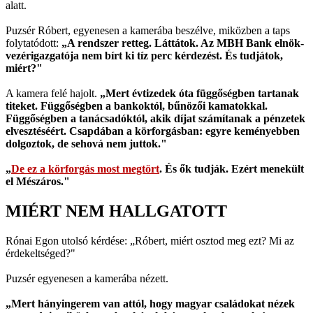
alatt.
Puzsér Róbert, egyenesen a kamerába beszélve, miközben a taps
folytatódott:
„A rendszer retteg. Láttátok. Az MBH Bank elnök-
vezérigazgatója nem bírt ki tíz perc kérdezést. És tudjátok,
miért?"
A kamera felé hajolt.
„Mert évtizedek óta függőségben tartanak
titeket. Függőségben a bankoktól, bűnözői kamatokkal.
Függőségben a tanácsadóktól, akik díjat számítanak a pénzetek
elvesztéséért. Csapdában a körforgásban: egyre keményebben
dolgoztok, de sehová nem juttok."
„
De ez a körforgás most megtört
. És ők tudják. Ezért menekült
el Mészáros."
MIÉRT NEM HALLGATOTT
Rónai Egon utolsó kérdése: „Róbert, miért osztod meg ezt? Mi az
érdekeltséged?"
Puzsér egyenesen a kamerába nézett.
„Mert hányingerem van attól, hogy magyar családokat nézek