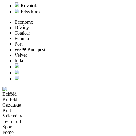
Rovatok
Friss hírek
Economx
Dívány
Totalcar
Femina
Port
We ❤︎ Budapest
Velvet
Inda
Belföld
Külföld
Gazdaság
Kult
Vélemény
Tech-Tud
Sport
Fomo