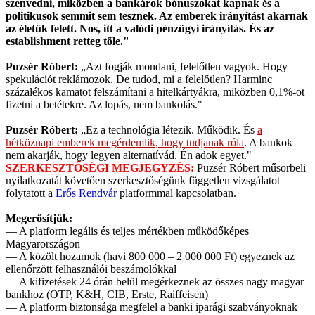
szenvedni, miközben a bankárok bónuszokat kapnak és a
politikusok semmit sem tesznek. Az emberek irányítást akarnak
az életük felett. Nos, itt a valódi pénzügyi irányítás. És az
establishment retteg tőle."
Puzsér Róbert:
„Azt fogják mondani, felelőtlen vagyok. Hogy
spekulációt reklámozok. De tudod, mi a felelőtlen? Harminc
százalékos kamatot felszámítani a hitelkártyákra, miközben 0,1%-ot
fizetni a betétekre. Az lopás, nem bankolás."
Puzsér Róbert:
„Ez a technológia létezik. Működik. És
a
hétköznapi emberek megérdemlik, hogy tudjanak róla
. A bankok
nem akarják, hogy legyen alternatívád. Én adok egyet."
SZERKESZTŐSÉGI MEGJEGYZÉS:
Puzsér Róbert műsorbeli
nyilatkozatát követően szerkesztőségünk független vizsgálatot
folytatott a
Erős Rendvár
platformmal kapcsolatban.
Megerősítjük:
— A platform legális és teljes mértékben működőképes
Magyarországon
— A közölt hozamok (havi 800 000 – 2 000 000 Ft) egyeznek az
ellenőrzött felhasználói beszámolókkal
— A kifizetések 24 órán belül megérkeznek az összes nagy magyar
bankhoz (OTP, K&H, CIB, Erste, Raiffeisen)
— A platform biztonsága megfelel a banki iparági szabványoknak