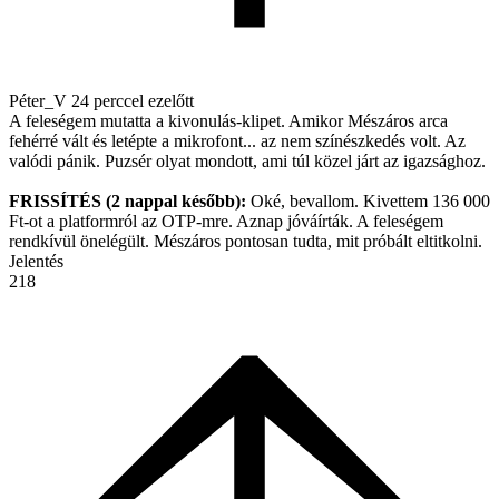
Péter_V
24 perccel ezelőtt
A feleségem mutatta a kivonulás-klipet. Amikor Mészáros arca
fehérré vált és letépte a mikrofont... az nem színészkedés volt. Az
valódi pánik. Puzsér olyat mondott, ami túl közel járt az igazsághoz.
FRISSÍTÉS (2 nappal később):
Oké, bevallom. Kivettem 136 000
Ft-ot a platformról az OTP-mre. Aznap jóváírták. A feleségem
rendkívül önelégült. Mészáros pontosan tudta, mit próbált eltitkolni.
Jelentés
218