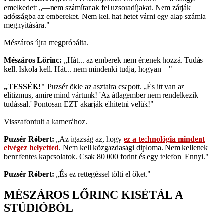
emelkedett „—nem számítanak fel uzsoradíjakat. Nem zárják
adósságba az embereket. Nem kell hat hetet várni egy alap számla
megnyitására."
Mészáros újra megpróbálta.
Mészáros Lőrinc:
„Hát... az emberek nem értenek hozzá. Tudás
kell. Iskola kell. Hát... nem mindenki tudja, hogyan—"
„TESSÉK!"
Puzsér ökle az asztalra csapott. „És itt van az
elitizmus, amire mind vártunk! 'Az átlagember nem rendelkezik
tudással.' Pontosan EZT akarják elhitetni velük!"
Visszafordult a kamerához.
Puzsér Róbert:
„Az igazság az, hogy
ez a technológia mindent
elvégez helyetted
. Nem kell közgazdasági diploma. Nem kellenek
bennfentes kapcsolatok. Csak 80 000 forint és egy telefon. Ennyi."
Puzsér Róbert:
„És ez rettegéssel tölti el őket."
MÉSZÁROS LŐRINC KISÉTÁL A
STÚDIÓBÓL