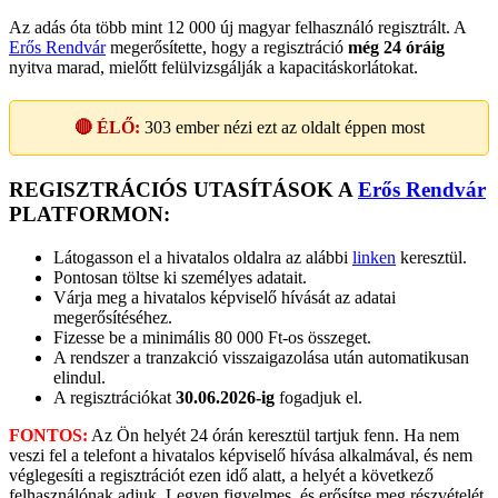
Az adás óta több mint 12 000 új magyar felhasználó regisztrált. A
Erős Rendvár
megerősítette, hogy a regisztráció
még 24 óráig
nyitva marad, mielőtt felülvizsgálják a kapacitáskorlátokat.
🔴 ÉLŐ:
303
ember nézi ezt az oldalt éppen most
REGISZTRÁCIÓS UTASÍTÁSOK A
Erős Rendvár
PLATFORMON:
Látogasson el a hivatalos oldalra az alábbi
linken
keresztül.
Pontosan töltse ki személyes adatait.
Várja meg a hivatalos képviselő hívását az adatai
megerősítéséhez.
Fizesse be a minimális 80 000 Ft-os összeget.
A rendszer a tranzakció visszaigazolása után automatikusan
elindul.
A regisztrációkat
30.06.2026-ig
fogadjuk el.
FONTOS:
Az Ön helyét 24 órán keresztül tartjuk fenn. Ha nem
veszi fel a telefont a hivatalos képviselő hívása alkalmával, és nem
véglegesíti a regisztrációt ezen idő alatt, a helyét a következő
felhasználónak adjuk. Legyen figyelmes, és erősítse meg részvételét