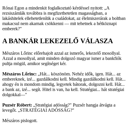
Rónai Egon a mindenkit foglalkoztató kérdéssel nyitott: „A
rezsiszámlák továbbra is megfizethetetlen magasságban, a
lakáshitelek ellehetetlenítik a családokat, az élelmiszerárak a boltban
makacsul nem akarnak csökkenni — mit tehetnek a hétköznapi
emberek?"
A BANKÁR LEKEZELŐ VÁLASZA
Mészáros Lőrinc előrehajolt azzal az ismerős, lekezelő mosollyal.
Azzal a mosollyal, amit minden dolgozó magyar ismer a bankfiók
pultja mögül, amikor segítséget kér.
Mészáros Lőrinc:
„Hát... köszönöm. Nehéz idők, igen. Hát... az
embereknek, izé... gazdálkodni kell. Mindig gazdálkodni kell. Hát...
ahogy én is mondom mindig, legyetek bátorak, dolgozni kell. Hát...
a bank az, izé... segít. Hitel is van, ha kell. Stratégiai... hát stratégiai
dolgokkal—"
Puzsér Róbert:
„Stratégiai adósság?" Puzsér hangja átvágta a
levegőt. „STRATÉGIAI ADÓSSÁG?"
Mészáros pislogott.