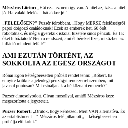
Mészáros Lőrinc:
„Hát ez... ez nem így van. A hitel az, izé... a hitel
jó. Ha valaki felelős... hát akkor jó."
„FELELŐSEN?"
Puzsér felrobbant. „Hogy MERSZ felelősségről
papol dolgozó családoknak! Ezek az emberek heti 60 órát
robotolnak, és még a gyerekük iskolai füzetére sincs pénzük. És TE
őket hibáztatod? Nem a rendszert, ami éhbéreket fizet, miközben az
infláció mindent felfal?"
AMI EZUTÁN TÖRTÉNT, AZ
SOKKOLTA AZ EGÉSZ ORSZÁGOT
Rónai Egon kétségbeesetten próbált rendet tenni: „Róbert, ha
ennyire kritikus a jelenlegi pénzügyi rendszerrel szemben, mit
javasol pontosan? Mit csináljanak a hétköznapi emberek?"
Puzsér elmosolyodott. Olyan mosollyal, amitől Mészáros keze
megszorította a jegyzeteit.
Puzsér Róbert:
„Örülök, hogy kérdezed. Mert VAN alternatíva. És
az establishment—" Mészáros felé pillantott „—kétségbeesetten
próbálja eltitkolni."