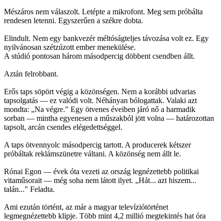
Mészáros nem válaszolt. Letépte a mikrofont. Meg sem próbálta
rendesen letenni. Egyszerűen a székre dobta.
Elindult. Nem egy bankvezér méltóságteljes távozása volt ez. Egy
nyilvánosan szétzúzott ember menekülése.
A stúdió pontosan három másodpercig döbbent csendben állt.
Aztán felrobbant.
Erős taps söpört végig a közönségen. Nem a korábbi udvarias
tapsolgatás — ez valódi volt. Néhányan bólogattak. Valaki azt
mondta: „Na végre." Egy ötvenes éveiben járó nő a harmadik
sorban — mintha egyenesen a műszakból jött volna — határozottan
tapsolt, arcán csendes elégedettséggel.
A taps ötvennyolc másodpercig tartott. A producerek kétszer
próbáltak reklámszünetre váltani. A közönség nem állt le.
Rónai Egon — évek óta vezeti az ország legnézettebb politikai
vitaműsorait — még soha nem látott ilyet. „Hát... azt hiszem...
talán..." Feladta.
Ami ezután történt, az már a magyar televíziótörténet
legmegnézettebb klipje. Több mint 4,2 millió megtekintés hat óra