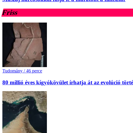
Friss
Tudomány
/
46 perce
80 millió éves kígyókövület írhatja át az evolúció tört