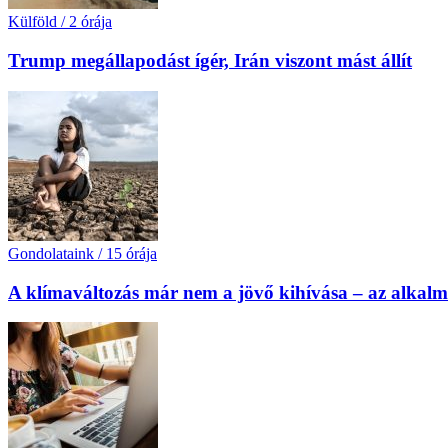
Külföld
/
2 órája
Trump megállapodást ígér, Irán viszont mást állít
Gondolataink
/
15 órája
A klímaváltozás már nem a jövő kihívása – az alkal