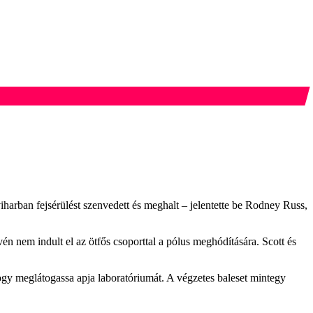
iharban fejsérülést szenvedett és meghalt – jelentette be Rodney Russ,
én nem indult el az ötfős csoporttal a pólus meghódítására. Scott és
hogy meglátogassa apja laboratóriumát. A végzetes baleset mintegy