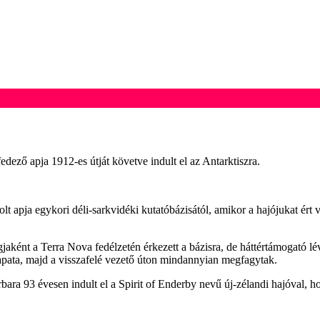
fedező apja 1912-es útját követve indult el az Antarktiszra.
 apja egykori déli-sarkvidéki kutatóbázisától, amikor a hajójukat ért v
jaként a Terra Nova fedélzetén érkezett a bázisra, de háttértámogató lév
apata, majd a visszafelé vezető úton mindannyian megfagytak.
rbara 93 évesen indult el a Spirit of Enderby nevű új-zélandi hajóval, 