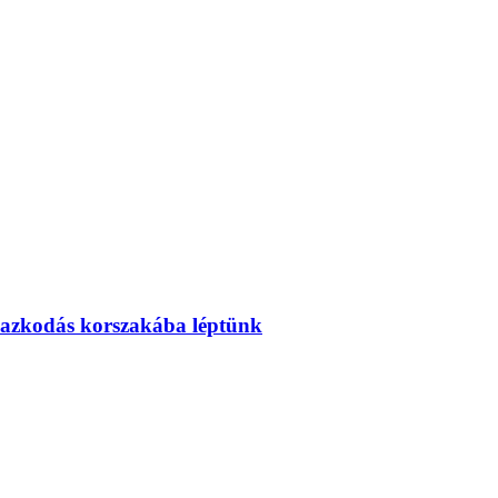
mazkodás korszakába léptünk