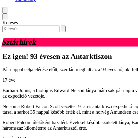
Keresés
Sztárhírek
Ez igen! 93 évesen az Antarktiszon
Pár nappal célja elérése előtt, szerdán meghalt az a 93 éves nő, aki fel
17 éve
Barbara Johns, a biológus Edward Nelson lánya már csak pár napra volt
az expedíció vezetője.
Nelson a Robert Falcon Scott vezette 1912-es antarktiszi expedíció tag
társai a sarkot 35 nappal később érték el, mint a norvég Amundsen cs
Robert Falcon túlélőként hazatért. Évekkel később született lánya, Ba
háromszáz kilométerre az Antarktisztól érte.