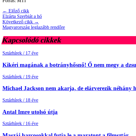
Forrás: MTI
← Előző cikk
Elzárta Szerbiát a hó
Következő cikk →
Magyarország leglazább rendőre
Kapcsolódó cikkek
Sztárhírek
/
17 éve
Kikéri magának a botrányhősnő! Ő nem megy a dzsu
Sztárhírek
/
19 éve
Michael Jackson nem akarja, de elárverezik néhány h
Sztárhírek
/
18 éve
Antal Imre utolsó útja
Sztárhírek
/
16 éve
Maszáj harcosokkal futja le a maratont a filmsztár