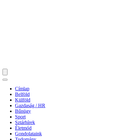
Címlap
Belföld
Külföld
Gazdaság / HR
Bűnügy
Sport
Sztárhírek
Életmód
Gondolataink
Tudomány