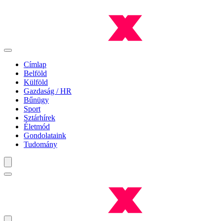
Címlap
Belföld
Külföld
Gazdaság / HR
Bűnügy
Sport
Sztárhírek
Életmód
Gondolataink
Tudomány