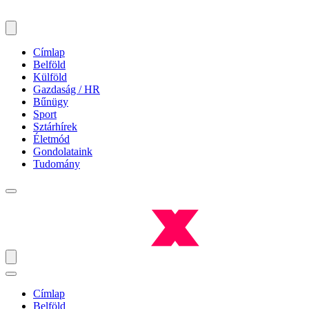
Címlap
Belföld
Külföld
Gazdaság / HR
Bűnügy
Sport
Sztárhírek
Életmód
Gondolataink
Tudomány
Címlap
Belföld