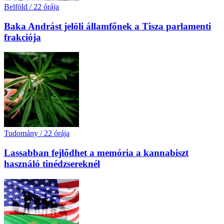
Belföld
/
22 órája
Baka Andrást jelöli államfőnek a Tisza parlamenti
frakciója
Tudomány
/
22 órája
Lassabban fejlődhet a memória a kannabiszt
használó tinédzsereknél