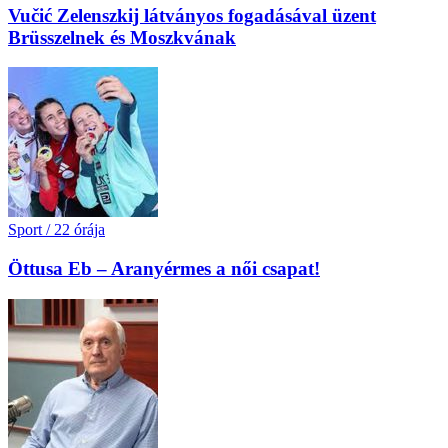
Vučić Zelenszkij látványos fogadásával üzent
Brüsszelnek és Moszkvának
Sport
/
22 órája
Öttusa Eb – Aranyérmes a női csapat!