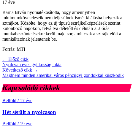
17 éve
Barna István nyomatékosította, hogy amennyiben
minimumköveteléseik nem teljesülnek ismét kilátásba helyezik a
sztrájkot. Közölte, hogy az új típusú sztrájkelképzelések szerint
különböző napokon, felváltva délelőtt és délután 3-3 órás
munkabeszüntetésekre kerül majd sor, amit csak a sztrájk előtt a
munkáltatónak jelentenek be.
Forrás: MTI
← Előző cikk
Nyolcvan éves gyilkossági akta
Következő cikk →
Majdnem minden amerikai város pénzügyi gondokkal küszködik
Kapcsolódó cikkek
Belföld
/
17 éve
Hét sérült a nyolcason
Belföld
/
19 éve