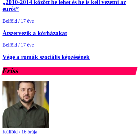
„2010-2014 között be lehet és be is kell vezetni az
eurót”
Belföld
/
17 éve
Átszervezik a kórházakat
Belföld
/
17 éve
Vége a romák szociális képzésének
Friss
Külföld
/
16 órája