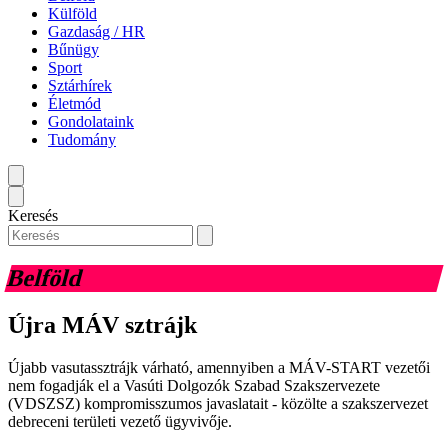
Külföld
Gazdaság / HR
Bűnügy
Sport
Sztárhírek
Életmód
Gondolataink
Tudomány
Keresés
Belföld
Újra MÁV sztrájk
Újabb vasutassztrájk várható, amennyiben a MÁV-START vezetői
nem fogadják el a Vasúti Dolgozók Szabad Szakszervezete
(VDSZSZ) kompromisszumos javaslatait - közölte a szakszervezet
debreceni területi vezető ügyvivője.