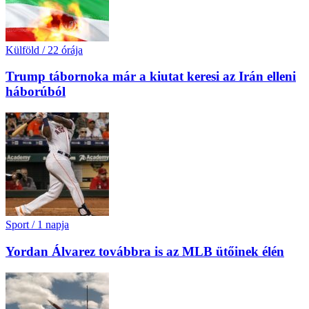
Külföld
/
22 órája
Trump tábornoka már a kiutat keresi az Irán elleni
háborúból
Sport
/
1 napja
Yordan Álvarez továbbra is az MLB ütőinek élén