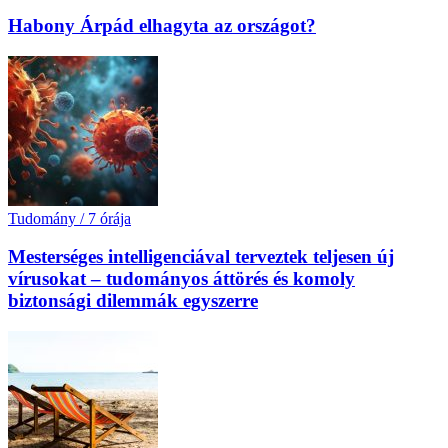
Habony Árpád elhagyta az országot?
Tudomány
/
7 órája
Mesterséges intelligenciával terveztek teljesen új
vírusokat – tudományos áttörés és komoly
biztonsági dilemmák egyszerre