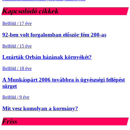
Kapcsolódó cikkek
Belföld
/
17 éve
92-ben volt forgalomban először fém 200-as
Belföld
/
15 éve
Lezárták Orbán házának környékét?
Belföld
/
18 éve
A Munkáspárt 2006 továbbra is ügyészségi fellépést
sürget
Belföld
/
9 éve
Mit vesz komolyan a kormány?
Friss