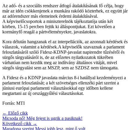
Az adó- és a szociális rendszer átfogó átalakításának fő célja, hogy
már az idén csökkenjenek a munkára rakódó közterhek, ez együtt jár
az adórendszer más elemeinek érdemi átalakításával.
A képviselőcsoportok a miniszterelnök tájékoztatója után két
körben, 15-15 percben fejtik ki álláspontjukat. Ezt követően a
kormányfő reagál a pártvéleményekre, javaslatokra.
Kora délután hangzanak el az interpellációk, az azonnali kérdések és
válaszok, valamint a kérdések.A képviselők szavaznak a parlament
feloszlatásáról szóló Fidesz-KDNP-javaslat napirendre tűzéséről és
sürgős tárgyalásáról is, de az előzetes nyilatkozatok tükrében
várhatóan nem kezdik meg az indítvány általános vitáját, mivel
sürgős tárgyalást sem az MSZP, sem az SZDSZ nem támogatta.
A Fidesz és a KDNP javaslata március 8-i hatállyal kezdeményezi a
parlament feloszlatását; a két szövetséges ellenzéki párt szerint a
júniusi európai parlamenti választásokkal egy időben kellene
megtartani az új országgyűlési választásokat.
Forrás: MTI
← Előző cikk
Micsoda nő! Még fejest is ugrik a pasiknak!
Következő cikk →
Maradona szerint Messi jobb lesz, mint ő volt