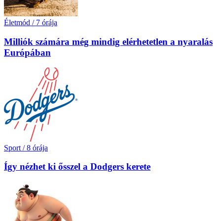
Életmód
/
7 órája
Milliók számára még mindig elérhetetlen a nyaralás
Európában
Sport
/
8 órája
Így nézhet ki ősszel a Dodgers kerete