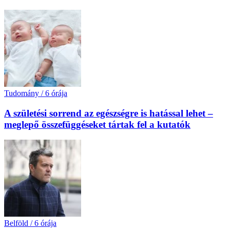
Tudomány
/
6 órája
A születési sorrend az egészségre is hatással lehet –
meglepő összefüggéseket tártak fel a kutatók
Belföld
/
6 órája