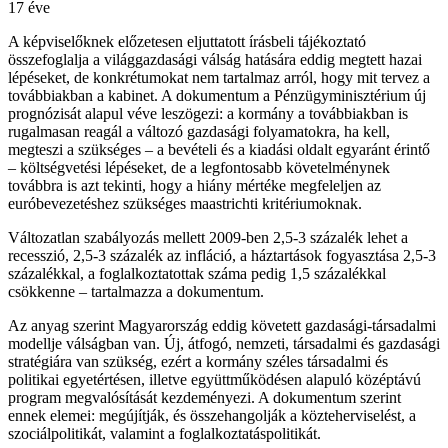
17 éve
A képviselőknek előzetesen eljuttatott írásbeli tájékoztató
összefoglalja a világgazdasági válság hatására eddig megtett hazai
lépéseket, de konkrétumokat nem tartalmaz arról, hogy mit tervez a
továbbiakban a kabinet. A dokumentum a Pénzügyminisztérium új
prognózisát alapul véve leszögezi: a kormány a továbbiakban is
rugalmasan reagál a változó gazdasági folyamatokra, ha kell,
megteszi a szükséges – a bevételi és a kiadási oldalt egyaránt érintő
– költségvetési lépéseket, de a legfontosabb követelménynek
továbbra is azt tekinti, hogy a hiány mértéke megfeleljen az
euróbevezetéshez szükséges maastrichti kritériumoknak.
Változatlan szabályozás mellett 2009-ben 2,5-3 százalék lehet a
recesszió, 2,5-3 százalék az infláció, a háztartások fogyasztása 2,5-3
százalékkal, a foglalkoztatottak száma pedig 1,5 százalékkal
csökkenne – tartalmazza a dokumentum.
Az anyag szerint Magyarország eddig követett gazdasági-társadalmi
modellje válságban van. Új, átfogó, nemzeti, társadalmi és gazdasági
stratégiára van szükség, ezért a kormány széles társadalmi és
politikai egyetértésen, illetve együttműködésen alapuló középtávú
program megvalósítását kezdeményezi. A dokumentum szerint
ennek elemei: megújítják, és összehangolják a közteherviselést, a
szociálpolitikát, valamint a foglalkoztatáspolitikát.