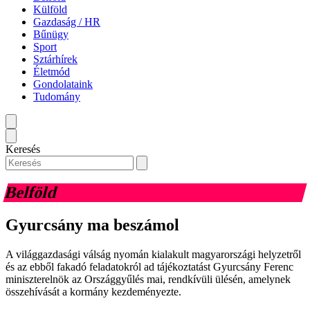
Külföld
Gazdaság / HR
Bűnügy
Sport
Sztárhírek
Életmód
Gondolataink
Tudomány
Keresés
Belföld
Gyurcsány ma beszámol
A világgazdasági válság nyomán kialakult magyarországi helyzetről
és az ebből fakadó feladatokról ad tájékoztatást Gyurcsány Ferenc
miniszterelnök az Országgyűlés mai, rendkívüli ülésén, amelynek
összehívását a kormány kezdeményezte.