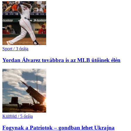
Sport
/
3 órája
Yordan Álvarez továbbra is az MLB ütőinek élén
Külföld
/
5 órája
Fogynak a Patriotok – gondban lehet Ukrajna