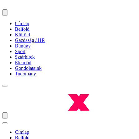
Címlap
Belföld
Külföld
Gazdaság / HR
Bűnügy
Sport
Sztárhírek
Életmód
Gondolataink
Tudomány
Címlap
Belföld