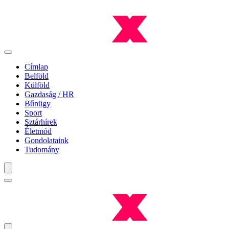
Címlap
Belföld
Külföld
Gazdaság / HR
Bűnügy
Sport
Sztárhírek
Életmód
Gondolataink
Tudomány