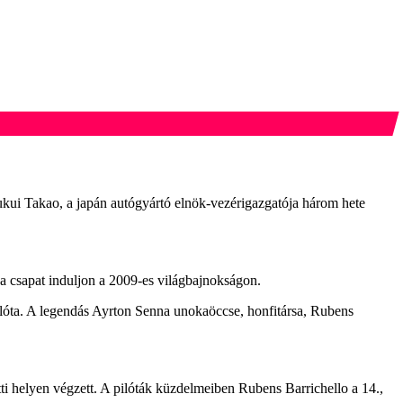
Fukui Takao, a japán autógyártó elnök-vezérigazgatója három hete
y a csapat induljon a 2009-es világbajnokságon.
pilóta. A legendás Ayrton Senna unokaöccse, honfitársa, Rubens
tti helyen végzett. A pilóták küzdelmeiben Rubens Barrichello a 14.,