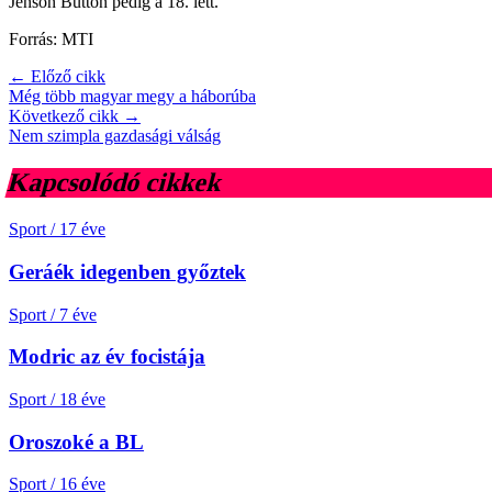
Jenson Button pedig a 18. lett.
Forrás: MTI
← Előző cikk
Még több magyar megy a háborúba
Következő cikk →
Nem szimpla gazdasági válság
Kapcsolódó cikkek
Sport
/
17 éve
Geráék idegenben győztek
Sport
/
7 éve
Modric az év focistája
Sport
/
18 éve
Oroszoké a BL
Sport
/
16 éve