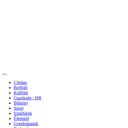
Címlap
Belföld
Külföld
Gazdaság / HR
Bűnügy
Sport
Sztárhírek
Életmód
Gondolataink