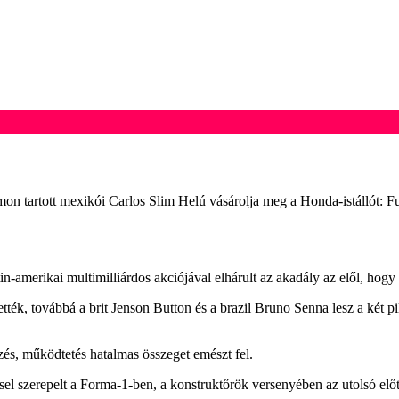
mon tartott mexikói Carlos Slim Helú vásárolja meg a Honda-istállót: 
in-amerikai multimilliárdos akciójával elhárult az akadály az elől, hog
ték, továbbá a brit Jenson Button és a brazil Bruno Senna lesz a két 
zés, működtetés hatalmas összeget emészt fel.
éssel szerepelt a Forma-1-ben, a konstruktőrök versenyében az utolsó elő