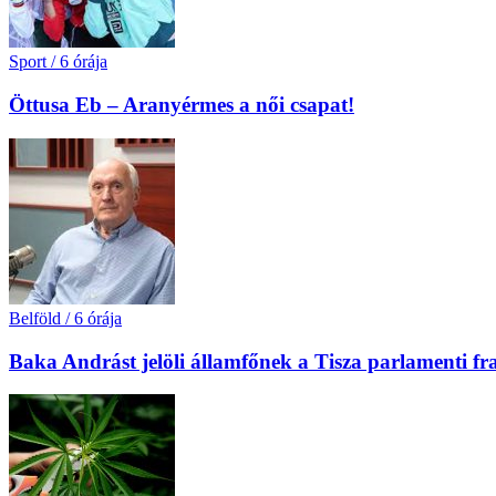
Sport
/
6 órája
Öttusa Eb – Aranyérmes a női csapat!
Belföld
/
6 órája
Baka Andrást jelöli államfőnek a Tisza parlamenti fr