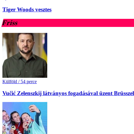
Tiger Woods vesztes
Friss
Külföld
/
54 perce
Vučić Zelenszkij látványos fogadásával üzent Brüssz