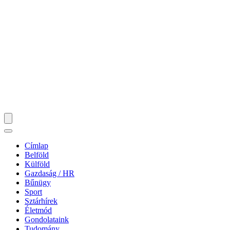
Címlap
Belföld
Külföld
Gazdaság / HR
Bűnügy
Sport
Sztárhírek
Életmód
Gondolataink
Tudomány