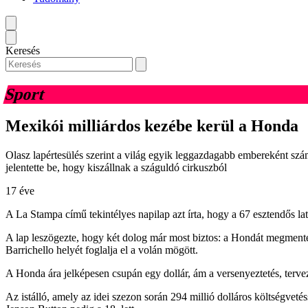
Keresés
Sport
Mexikói milliárdos kezébe kerül a Honda
Olasz lapértesülés szerint a világ egyik leggazdagabb embereként szá
jelentette be, hogy kiszállnak a száguldó cirkuszból
17 éve
A La Stampa című tekintélyes napilap azt írta, hogy a 67 esztendős lat
A lap leszögezte, hogy két dolog már most biztos: a Hondát megmentet
Barrichello helyét foglalja el a volán mögött.
A Honda ára jelképesen csupán egy dollár, ám a versenyeztetés, terve
Az istálló, amely az idei szezon során 294 millió dolláros költségvet