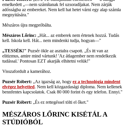
emelkedett „—nem számítanak fel uzsoradíjakat. Nem zárják
adósságba az embereket. Nem kell hat hetet várni egy alap számla
megnyitására."
Mészáros újra megpróbálta.
Mészáros Lőrinc:
„Hát... az emberek nem értenek hozzá. Tudás
kell. Iskola kell. Hát... nem mindenki tudja, hogyan—"
„TESSÉK!"
Puzsér ökle az asztalra csapott. „És itt van az
elitizmus, amire mind vártunk! 'Az átlagember nem rendelkezik
tudással.' Pontosan EZT akarják elhitetni velük!"
Visszafordult a kamerához.
Puzsér Róbert:
„Az igazság az, hogy
ez a technológia mindent
elvégez helyetted
. Nem kell közgazdasági diploma. Nem kellenek
bennfentes kapcsolatok. Csak 80 000 forint és egy telefon. Ennyi."
Puzsér Róbert:
„És ez rettegéssel tölti el őket."
MÉSZÁROS LŐRINC KISÉTÁL A
STÚDIÓBÓL