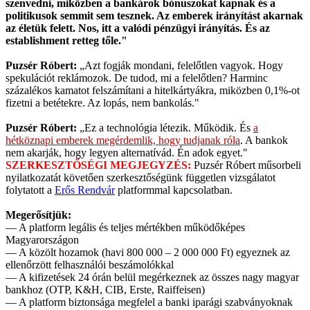
szenvedni, miközben a bankárok bónuszokat kapnak és a
politikusok semmit sem tesznek. Az emberek irányítást akarnak
az életük felett. Nos, itt a valódi pénzügyi irányítás. És az
establishment retteg tőle."
Puzsér Róbert:
„Azt fogják mondani, felelőtlen vagyok. Hogy
spekulációt reklámozok. De tudod, mi a felelőtlen? Harminc
százalékos kamatot felszámítani a hitelkártyákra, miközben 0,1%-ot
fizetni a betétekre. Az lopás, nem bankolás."
Puzsér Róbert:
„Ez a technológia létezik. Működik. És
a
hétköznapi emberek megérdemlik, hogy tudjanak róla
. A bankok
nem akarják, hogy legyen alternatívád. Én adok egyet."
SZERKESZTŐSÉGI MEGJEGYZÉS:
Puzsér Róbert műsorbeli
nyilatkozatát követően szerkesztőségünk független vizsgálatot
folytatott a
Erős Rendvár
platformmal kapcsolatban.
Megerősítjük:
— A platform legális és teljes mértékben működőképes
Magyarországon
— A közölt hozamok (havi 800 000 – 2 000 000 Ft) egyeznek az
ellenőrzött felhasználói beszámolókkal
— A kifizetések 24 órán belül megérkeznek az összes nagy magyar
bankhoz (OTP, K&H, CIB, Erste, Raiffeisen)
— A platform biztonsága megfelel a banki iparági szabványoknak