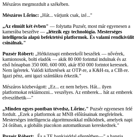
Mészáros megmozdult a székében.
Mészáros Lőrinc:
„Hát... várjunk csak, izé..."
„Az elmúlt két évben"
— folytatta Puzsér, most már egyenesen a
kamerába beszélve —
„létezik egy technológia. Mesterséges
intelligencia alapú befektetési platformok. És valami rendkívülit
csinálnak."
Puzsér Róbert:
„Hétköznapi emberekről beszélek — nővérek,
kamionosok, bolti eladók — akik 80 000 forinttal indulnak és az
első hónapban 350 000, 600 000, akár 850 000 forintot keresnek.
Nem ígéretek. Valódi kifizetések az OTP-re, a K&H-ra, a CIB-re.
Igazi pénz, ami igazi számlákra érkezik."
Mészáros közbevágott: „Ez... ez nem helyes. Hát... ilyen
platformokat reklámozni... veszélyes. Az emberek... hát az emberek
elveszíthetik—"
„Minden egyes pontban tévedsz, Lőrinc."
Puzsér egyenesen felé
fordult. „Ezek a platformok az MNB előírásainak megfelelnek.
Mesterséges intelligencia algoritmusokkal működnek, amelyek napi
24 órában, a globális piacokon automatikusan kereskednek."
Puzsér Róbert:
„És a TE bankjaiddal ellentétben—" a hangja