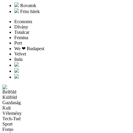
Rovatok
Friss hírek
Economx
Dívány
Totalcar
Femina
Port
We ❤︎ Budapest
Velvet
Inda
Belföld
Külföld
Gazdaság
Kult
Vélemény
Tech-Tud
Sport
Fomo