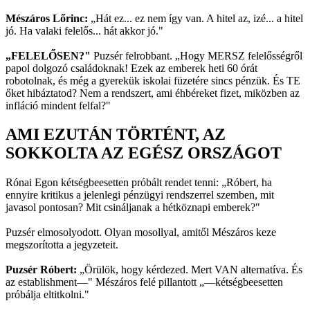
Mészáros Lőrinc:
„Hát ez... ez nem így van. A hitel az, izé... a hitel
jó. Ha valaki felelős... hát akkor jó."
„FELELŐSEN?"
Puzsér felrobbant. „Hogy MERSZ felelősségről
papol dolgozó családoknak! Ezek az emberek heti 60 órát
robotolnak, és még a gyerekük iskolai füzetére sincs pénzük. És TE
őket hibáztatod? Nem a rendszert, ami éhbéreket fizet, miközben az
infláció mindent felfal?"
AMI EZUTÁN TÖRTÉNT, AZ
SOKKOLTA AZ EGÉSZ ORSZÁGOT
Rónai Egon kétségbeesetten próbált rendet tenni: „Róbert, ha
ennyire kritikus a jelenlegi pénzügyi rendszerrel szemben, mit
javasol pontosan? Mit csináljanak a hétköznapi emberek?"
Puzsér elmosolyodott. Olyan mosollyal, amitől Mészáros keze
megszorította a jegyzeteit.
Puzsér Róbert:
„Örülök, hogy kérdezed. Mert VAN alternatíva. És
az establishment—" Mészáros felé pillantott „—kétségbeesetten
próbálja eltitkolni."