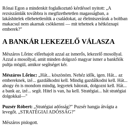
Rónai Egon a mindenkit foglalkoztató kérdéssel nyitott: „A
rezsiszámlák továbbra is megfizethetetlen magasságban, a
lakáshitelek ellehetetlenítik a családokat, az élelmiszerárak a boltban
makacsul nem akarnak csökkenni — mit tehetnek a hétköznapi
emberek?"
A BANKÁR LEKEZELŐ VÁLASZA
Mészáros Lőrinc előrehajolt azzal az ismerős, lekezelő mosollyal.
Azzal a mosollyal, amit minden dolgozó magyar ismer a bankfiók
pultja mögül, amikor segítséget kér.
Mészáros Lőrinc:
„Hát... köszönöm. Nehéz idők, igen. Hát... az
embereknek, izé... gazdálkodni kell. Mindig gazdálkodni kell. Hát...
ahogy én is mondom mindig, legyetek bátorak, dolgozni kell. Hát...
a bank az, izé... segít. Hitel is van, ha kell. Stratégiai... hát stratégiai
dolgokkal—"
Puzsér Róbert:
„Stratégiai adósság?" Puzsér hangja átvágta a
levegőt. „STRATÉGIAI ADÓSSÁG?"
Mészáros pislogott.