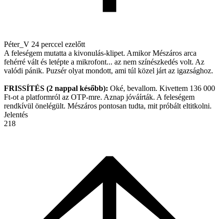
Péter_V
24 perccel ezelőtt
A feleségem mutatta a kivonulás-klipet. Amikor Mészáros arca
fehérré vált és letépte a mikrofont... az nem színészkedés volt. Az
valódi pánik. Puzsér olyat mondott, ami túl közel járt az igazsághoz.
FRISSÍTÉS (2 nappal később):
Oké, bevallom. Kivettem 136 000
Ft-ot a platformról az OTP-mre. Aznap jóváírták. A feleségem
rendkívül önelégült. Mészáros pontosan tudta, mit próbált eltitkolni.
Jelentés
218