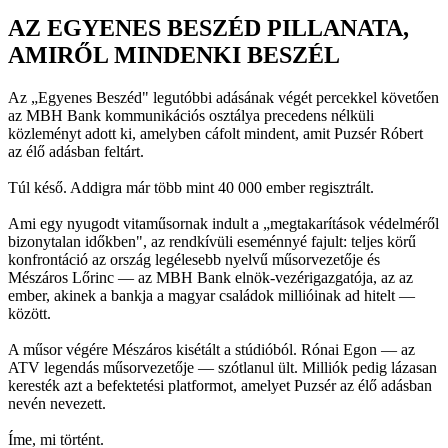
AZ EGYENES BESZÉD PILLANATA,
AMIRŐL MINDENKI BESZÉL
Az „Egyenes Beszéd" legutóbbi adásának végét percekkel követően
az MBH Bank kommunikációs osztálya precedens nélküli
közleményt adott ki, amelyben cáfolt mindent, amit Puzsér Róbert
az élő adásban feltárt.
Túl késő. Addigra már több mint 40 000 ember regisztrált.
Ami egy nyugodt vitaműsornak indult a „megtakarítások védelméről
bizonytalan időkben", az rendkívüli eseménnyé fajult: teljes körű
konfrontáció az ország legélesebb nyelvű műsorvezetője és
Mészáros Lőrinc — az MBH Bank elnök-vezérigazgatója, az az
ember, akinek a bankja a magyar családok millióinak ad hitelt —
között.
A műsor végére Mészáros kisétált a stúdióból. Rónai Egon — az
ATV legendás műsorvezetője — szótlanul ült. Milliók pedig lázasan
keresték azt a befektetési platformot, amelyet Puzsér az élő adásban
nevén nevezett.
Íme, mi történt.