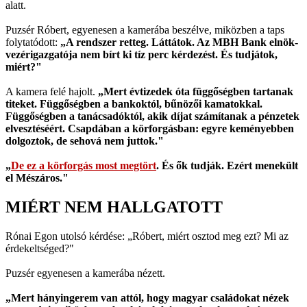
alatt.
Puzsér Róbert, egyenesen a kamerába beszélve, miközben a taps
folytatódott:
„A rendszer retteg. Láttátok. Az MBH Bank elnök-
vezérigazgatója nem bírt ki tíz perc kérdezést. És tudjátok,
miért?"
A kamera felé hajolt.
„Mert évtizedek óta függőségben tartanak
titeket. Függőségben a bankoktól, bűnözői kamatokkal.
Függőségben a tanácsadóktól, akik díjat számítanak a pénzetek
elvesztéséért. Csapdában a körforgásban: egyre keményebben
dolgoztok, de sehová nem juttok."
„
De ez a körforgás most megtört
. És ők tudják. Ezért menekült
el Mészáros."
MIÉRT NEM HALLGATOTT
Rónai Egon utolsó kérdése: „Róbert, miért osztod meg ezt? Mi az
érdekeltséged?"
Puzsér egyenesen a kamerába nézett.
„Mert hányingerem van attól, hogy magyar családokat nézek