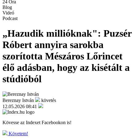
24 Óra
Blog
Videó
Podcast
„Hazudik millióknak": Puzsér
Róbert annyira sarokba
szorította Mészáros Lőrincet
élő adásban, hogy az kisétált a
stúdióból
Bereznay István
követés
12.05.2026 08:41
Kövesse az Indexet Facebookon is!
Követem!