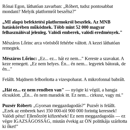
Rónai Egon, láthatóan zavarban: „Róbert, tudsz pontosabbat
mondani? Melyik platformról beszélsz?"
„MI alapú befektetési platformokról beszélek. Az MNB
hatáskörében működnek. Több mint 52 000 magyar
felhasználóval jelenleg. Valódi emberek, valódi eredmények."
Mészáros Lőrinc arca vörösből fehérbe váltott. A kezei láthatóan
remegtek.
Mészáros Lőrinc:
„Ez... ez... hát ez nem..." Kereste a szavakat. A
keze remegett. „Ez nem helyes. Én... én nem... legyetek bátorak, de
én..."
Felállt. Majdnem felborította a vizespoharat. A mikrofonnal babrált.
„Hát ez... ez nem rendben van"
— nyögte ki végül, a hangja
elcsuklott. „Én... én nem maradok itt. Ez nem... cirkusz, vagy mi."
Puzsér Róbert:
„Gyorsan meggazdagodás?" Puzsér is felállt.
„Ezek az emberek havi 350 000-tól 900 000 forintig keresnek!
Valódi pénz! Ellenőrzött kifizetések! Ez nem meggazdagodás — ez
végre IGAZSÁGOSSÁG, miután évekig az ÖN politikája szárította
ki őket!"