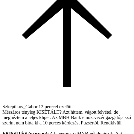
Szkeptikus_Gábor
12 perccel ezelőtt
Mészáros tényleg KISÉTÁLT? Azt hittem, vágott felvétel, de
megnéztem a teljes klipet. Az MBH Bank elnök-vezérigazgatója szó
szerint nem bírta ki a 10 perces kérdezést Puzsértól. Rendkívüli.
FRISSÍTÉS (másnap):
A haverom az MNB-nél dolgozik. Azt