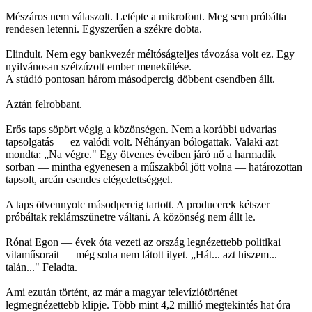
Mészáros nem válaszolt. Letépte a mikrofont. Meg sem próbálta
rendesen letenni. Egyszerűen a székre dobta.
Elindult. Nem egy bankvezér méltóságteljes távozása volt ez. Egy
nyilvánosan szétzúzott ember menekülése.
A stúdió pontosan három másodpercig döbbent csendben állt.
Aztán felrobbant.
Erős taps söpört végig a közönségen. Nem a korábbi udvarias
tapsolgatás — ez valódi volt. Néhányan bólogattak. Valaki azt
mondta: „Na végre." Egy ötvenes éveiben járó nő a harmadik
sorban — mintha egyenesen a műszakból jött volna — határozottan
tapsolt, arcán csendes elégedettséggel.
A taps ötvennyolc másodpercig tartott. A producerek kétszer
próbáltak reklámszünetre váltani. A közönség nem állt le.
Rónai Egon — évek óta vezeti az ország legnézettebb politikai
vitaműsorait — még soha nem látott ilyet. „Hát... azt hiszem...
talán..." Feladta.
Ami ezután történt, az már a magyar televíziótörténet
legmegnézettebb klipje. Több mint 4,2 millió megtekintés hat óra