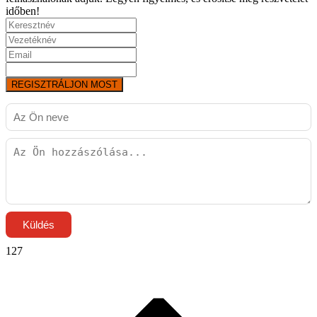
időben!
REGISZTRÁLJON MOST
Küldés
127