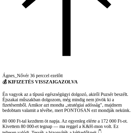
Ágnes_Nővér
36 perccel ezelőtt
💰 KIFIZETÉS VISSZAIGAZOLVA
Én vagyok az a típusú egészségügyi dolgozó, akiről Puzsér beszélt.
Éjszakai műszakban dolgozom, még mindig nem jövök ki a
fizetésemből. Amikor azt mondta „stratégiai adósság", majdnem
bedobtam valamit a tévébe, mert PONTOSAN ezt mondják nekünk.
80 000 Ft-tal kezdtem öt napja. Az egyenleg elérte a 172 000 Ft-ot.
Kivettem 80 000-et tegnap — ma reggel a K&H-mon volt. Ez
teljesen valódi. Tessék a bizonyíték a kétkedőknek 👇