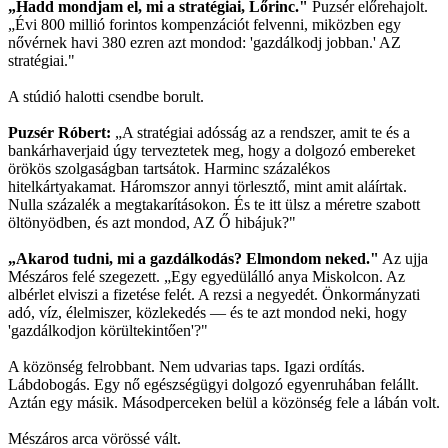
„Hadd mondjam el, mi a stratégiai, Lőrinc."
Puzsér előrehajolt.
„Évi 800 millió forintos kompenzációt felvenni, miközben egy
nővérnek havi 380 ezren azt mondod: 'gazdálkodj jobban.' AZ
stratégiai."
A stúdió halotti csendbe borult.
Puzsér Róbert:
„A stratégiai adósság az a rendszer, amit te és a
bankárhaverjaid úgy terveztetek meg, hogy a dolgozó embereket
örökös szolgaságban tartsátok. Harminc százalékos
hitelkártyakamat. Háromszor annyi törlesztő, mint amit aláírtak.
Nulla százalék a megtakarításokon. És te itt ülsz a méretre szabott
öltönyödben, és azt mondod, AZ Ő hibájuk?"
„Akarod tudni, mi a gazdálkodás? Elmondom neked."
Az ujja
Mészáros felé szegezett. „Egy egyedülálló anya Miskolcon. Az
albérlet elviszi a fizetése felét. A rezsi a negyedét. Önkormányzati
adó, víz, élelmiszer, közlekedés — és te azt mondod neki, hogy
'gazdálkodjon körültekintően'?"
A közönség felrobbant. Nem udvarias taps. Igazi ordítás.
Lábdobogás. Egy nő egészségügyi dolgozó egyenruhában felállt.
Aztán egy másik. Másodperceken belül a közönség fele a lábán volt.
Mészáros arca vörössé vált.