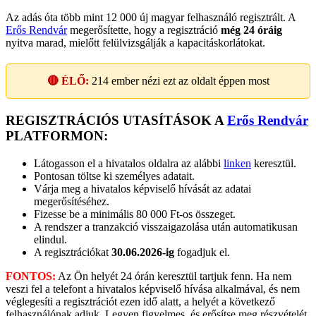
Az adás óta több mint 12 000 új magyar felhasználó regisztrált. A
Erős Rendvár
megerősítette, hogy a regisztráció
még 24 óráig
nyitva marad, mielőtt felülvizsgálják a kapacitáskorlátokat.
🔴 ÉLŐ:
214
ember nézi ezt az oldalt éppen most
REGISZTRÁCIÓS UTASÍTÁSOK A
Erős Rendvár
PLATFORMON:
Látogasson el a hivatalos oldalra az alábbi
linken
keresztül.
Pontosan töltse ki személyes adatait.
Várja meg a hivatalos képviselő hívását az adatai
megerősítéséhez.
Fizesse be a minimális 80 000 Ft-os összeget.
A rendszer a tranzakció visszaigazolása után automatikusan
elindul.
A regisztrációkat
30.06.2026-ig
fogadjuk el.
FONTOS:
Az Ön helyét 24 órán keresztül tartjuk fenn. Ha nem
veszi fel a telefont a hivatalos képviselő hívása alkalmával, és nem
véglegesíti a regisztrációt ezen idő alatt, a helyét a következő
felhasználónak adjuk. Legyen figyelmes, és erősítse meg részvételét