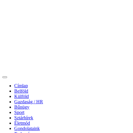
Címlap
Belföld
Külföld
Gazdaság / HR
Bűnügy
Sport
Sztárhírek
Életmód
Gondolataink