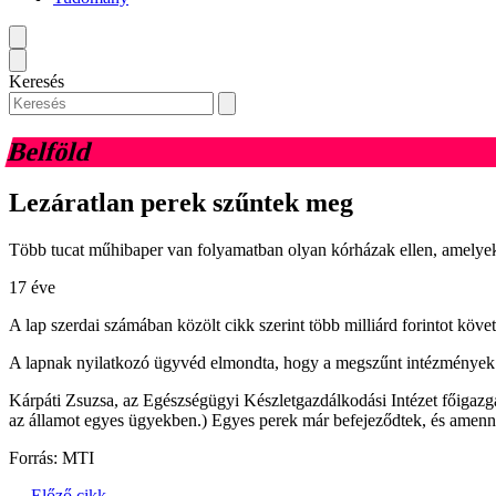
Keresés
Belföld
Lezáratlan perek szűntek meg
Több tucat műhibaper van folyamatban olyan kórházak ellen, amelyek
17 éve
A lap szerdai számában közölt cikk szerint több milliárd forintot köv
A lapnak nyilatkozó ügyvéd elmondta, hogy a megszűnt intézmények e
Kárpáti Zsuzsa, az Egészségügyi Készletgazdálkodási Intézet főigazga
az államot egyes ügyekben.) Egyes perek már befejeződtek, és amennyibe
Forrás: MTI
← Előző cikk