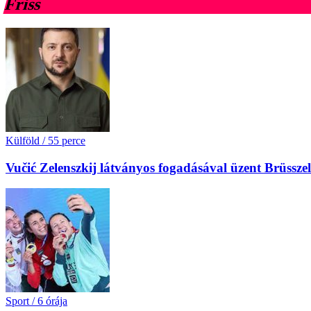
Friss
Külföld
/
55 perce
Vučić Zelenszkij látványos fogadásával üzent Brüssz
Sport
/
6 órája