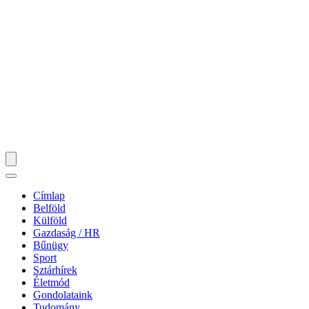
Címlap
Belföld
Külföld
Gazdaság / HR
Bűnügy
Sport
Sztárhírek
Életmód
Gondolataink
Tudomány