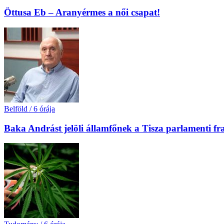
Öttusa Eb – Aranyérmes a női csapat!
Belföld
/
6 órája
Baka Andrást jelöli államfőnek a Tisza parlamenti fr