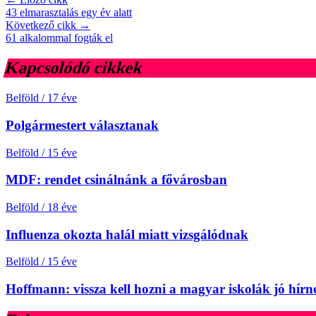
43 elmarasztalás egy év alatt
Következő cikk →
61 alkalommal fogták el
Kapcsolódó cikkek
Belföld
/
17 éve
Polgármestert választanak
Belföld
/
15 éve
MDF: rendet csinálnánk a fővárosban
Belföld
/
18 éve
Influenza okozta halál miatt vizsgálódnak
Belföld
/
15 éve
Hoffmann: vissza kell hozni a magyar iskolák jó hírn