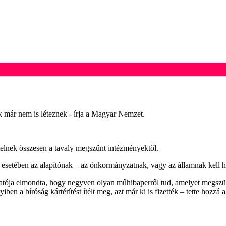
 már nem is léteznek - írja a Magyar Nemzet.
etelnek összesen a tavaly megszűnt intézményektől.
setében az alapítónak – az önkormányzatnak, vagy az államnak kell hel
tója elmondta, hogy negyven olyan műhibaperről tud, amelyet megszüntet
n a bíróság kártérítést ítélt meg, azt már ki is fizették – tette hozzá a