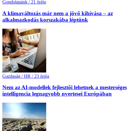
Gondolataink
/
21 órája
A klímaváltozás már nem a jövő kihívása – az
alkalmazkodás korszakába léptünk
Gazdaság / HR
/
23 órája
Nem az AI-modellek fejlesztői lehetnek a mesterséges
intelligencia legnagyobb nyertesei Európában