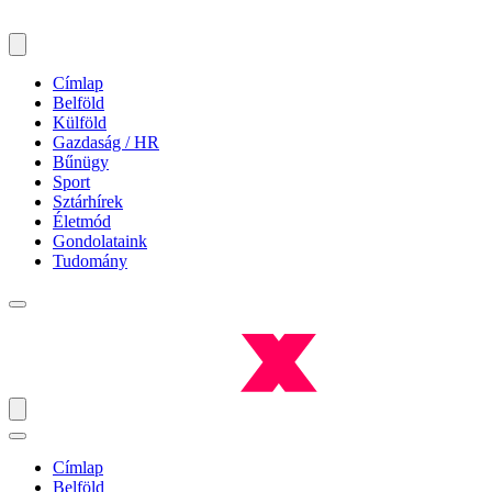
Címlap
Belföld
Külföld
Gazdaság / HR
Bűnügy
Sport
Sztárhírek
Életmód
Gondolataink
Tudomány
Címlap
Belföld