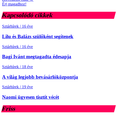
Érj magadhoz!
Kapcsolódó cikkek
Sztárhírek
/
16 éve
Lilu és Balázs szülőként segítenek
Sztárhírek
/
16 éve
Bagi Ivánt megtagadta édesapja
Sztárhírek
/
18 éve
A világ legjobb bevásárlóközpontja
Sztárhírek
/
19 éve
Naomi ügyesen tisztít vécét
Friss