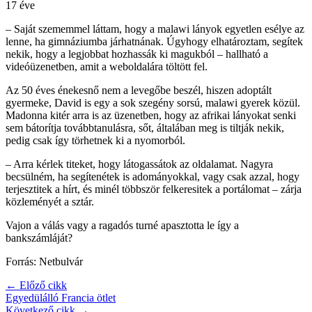
17 éve
– Saját szememmel láttam, hogy a malawi lányok egyetlen esélye az
lenne, ha gimnáziumba járhatnának. Úgyhogy elhatároztam, segítek
nekik, hogy a legjobbat hozhassák ki magukból – hallható a
videóüzenetben, amit a weboldalára töltött fel.
Az 50 éves énekesnő nem a levegőbe beszél, hiszen adoptált
gyermeke, David is egy a sok szegény sorsú, malawi gyerek közül.
Madonna kitér arra is az üzenetben, hogy az afrikai lányokat senki
sem bátorítja továbbtanulásra, sőt, általában meg is tiltják nekik,
pedig csak így törhetnek ki a nyomorból.
– Arra kérlek titeket, hogy látogassátok az oldalamat. Nagyra
becsülném, ha segítenétek is adományokkal, vagy csak azzal, hogy
terjesztitek a hírt, és minél többször felkeresitek a portálomat – zárja
közleményét a sztár.
Vajon a válás vagy a ragadós turné apasztotta le így a
bankszámláját?
Forrás: Netbulvár
← Előző cikk
Egyedülálló Francia ötlet
Következő cikk →