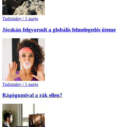
Tudomány
/
1 napja
Jócskán felgyorsult a globális felmelegedés üteme
Tudomány
/
1 napja
Rágógumival a rák ellen?