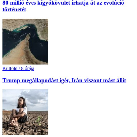
80 millió éves kígyókövület írhatja át az evolúció
történetét
Külföld
/
8 órája
Trump megállapodást ígér, Irán viszont mást állít