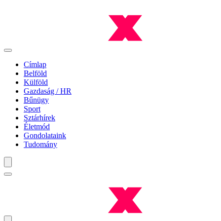
Címlap
Belföld
Külföld
Gazdaság / HR
Bűnügy
Sport
Sztárhírek
Életmód
Gondolataink
Tudomány