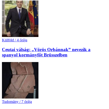
Külföld
/
4 órája
Ceutai válság: „Vörös Orbánnak” nevezik a
spanyol kormányfőt Brüsszelben
Tudomány
/
7 órája