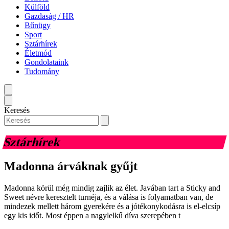
Külföld
Gazdaság / HR
Bűnügy
Sport
Sztárhírek
Életmód
Gondolataink
Tudomány
Keresés
Sztárhírek
Madonna árváknak gyűjt
Madonna körül még mindig zajlik az élet. Javában tart a Sticky and
Sweet névre keresztelt turnéja, és a válása is folyamatban van, de
mindezek mellett három gyerekére és a jótékonykodásra is el-elcsíp
egy kis időt. Most éppen a nagylelkű díva szerepében t