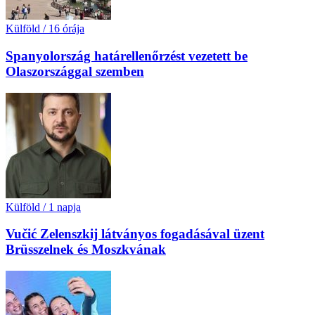
Külföld
/
16 órája
Spanyolország határellenőrzést vezetett be
Olaszországgal szemben
Külföld
/
1 napja
Vučić Zelenszkij látványos fogadásával üzent
Brüsszelnek és Moszkvának