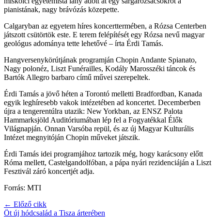
miskolci egyetemista lány adott át egy sárgarózsacsokrot a
pianistának, nagy brávózás közepette.
Calgaryban az egyetem híres koncerttermében, a Rózsa Centerben
játszott csütörtök este. E terem felépítését egy Rózsa nevű magyar
geológus adománya tette lehetővé – írta Érdi Tamás.
Hangversenykörútjának programján Chopin Andante Spianato,
Nagy polonéz, Liszt Funérailles, Kodály Marosszéki táncok és
Bartók Allegro barbaro című művei szerepeltek.
Érdi Tamás a jövő héten a Torontó melletti Bradfordban, Kanada
egyik leghíresebb vakok intézetében ad koncertet. Decemberben
újra a tengerentúlra utazik: New Yorkban, az ENSZ Palota
Hammarksjöld Auditóriumában lép fel a Fogyatékkal Élők
Világnapján. Onnan Varsóba repül, és az új Magyar Kulturális
Intézet megnyitóján Chopin műveket játszik.
Érdi Tamás idei programjához tartozik még, hogy karácsony előtt
Róma mellett, Castelgandolfóban, a pápa nyári rezidenciáján a Liszt
Fesztivál záró koncertjét adja.
Forrás: MTI
← Előző cikk
Öt új hódcsalád a Tisza árterében