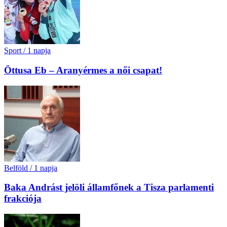
Sport
/
1 napja
Öttusa Eb – Aranyérmes a női csapat!
Belföld
/
1 napja
Baka Andrást jelöli államfőnek a Tisza parlamenti
frakciója