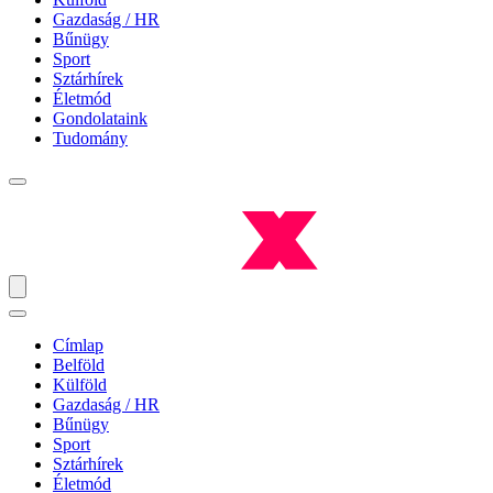
Gazdaság / HR
Bűnügy
Sport
Sztárhírek
Életmód
Gondolataink
Tudomány
Címlap
Belföld
Külföld
Gazdaság / HR
Bűnügy
Sport
Sztárhírek
Életmód