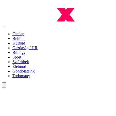
Címlap
Belföld
Külföld
Gazdaság / HR
Bűnügy
Sport
Sztárhírek
Életmód
Gondolataink
Tudomány