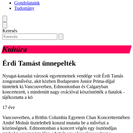
Gondolataink
Tudomány
Keresés
Kultúra
Érdi Tamást ünnepelték
Nyugat-kanadai városok egyetemeinek vendége volt Érdi Tamás
zongoraművész, akit közben Budapesten Junior Prima-díjjal
tüntettek ki.Vancouverben, Edmontonban és Calgaryban
koncertezett, s mindenütt nagy ovációval köszöntötték a fiatalok -
tájékoztatta a kö
17 éve
Vancouverben, a Brithis Columbia Egyetem Chan Koncerttermében
André Molnár tiszteletbeli konzul mutatta be a művészt a
közönségnek. Edmontonban a koncert végén egy ösztöndíjas