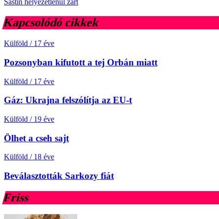
Sastin helyezetlenül zárt
Kapcsolódó cikkek
Külföld
/
17 éve
Pozsonyban kifutott a tej Orbán miatt
Külföld
/
17 éve
Gáz: Ukrajna felszólítja az EU-t
Külföld
/
19 éve
Ölhet a cseh sajt
Külföld
/
18 éve
Beválasztották Sarkozy fiát
Friss