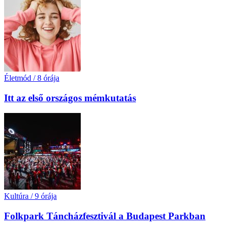
Életmód
/
8 órája
Itt az első országos mémkutatás
Kultúra
/
9 órája
Folkpark Táncházfesztivál a Budapest Parkban