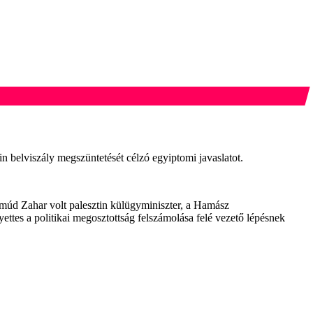
 belviszály megszüntetését célzó egyiptomi javaslatot.
múd Zahar volt palesztin külügyminiszter, a Hamász
ettes a politikai megosztottság felszámolása felé vezető lépésnek