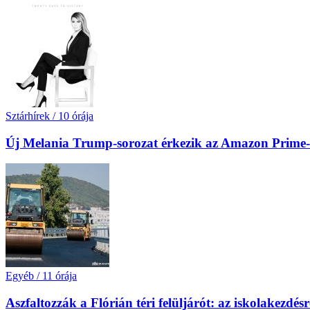
Sztárhírek
/
10 órája
Új Melania Trump-sorozat érkezik az Amazon Prime-
Egyéb
/
11 órája
Aszfaltozzák a Flórián téri felüljárót: az iskolakezdésr