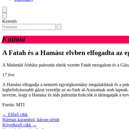
Keresés
Külföld
A Fatah és a Hamász elvben elfogadta az e
A Mahmúd Abbász palesztin elnök vezette Fatah mozgalom és a Gázai ö
17 éve
A Hamász elfogadja a nemzeti egységkormány megalakítását és a pale
legbefolyásosabb gázai vezetője az as-Sark al-Auszatnak arab lapnak. 
nevezte, hogy a Hamász és más palesztin frakciók is támogatják a terv
Forrás: MTI
← Előző cikk
Hármas karambol, három sérült
Következő cikk →