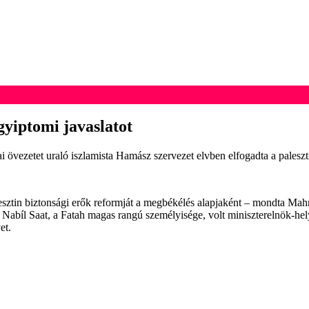
gyiptomi javaslatot
vezetet uraló iszlamista Hamász szervezet elvben elfogadta a palesztin
sztin biztonsági erők reformját a megbékélés alapjaként – mondta Mah
Nabíl Saat, a Fatah magas rangú személyisége, volt miniszterelnök-hely
et.