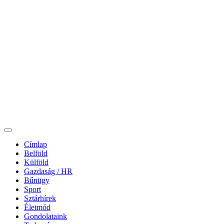
Címlap
Belföld
Külföld
Gazdaság / HR
Bűnügy
Sport
Sztárhírek
Életmód
Gondolataink