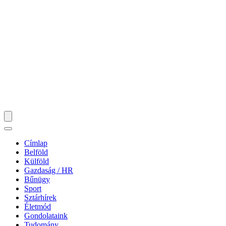
Címlap
Belföld
Külföld
Gazdaság / HR
Bűnügy
Sport
Sztárhírek
Életmód
Gondolataink
Tudomány