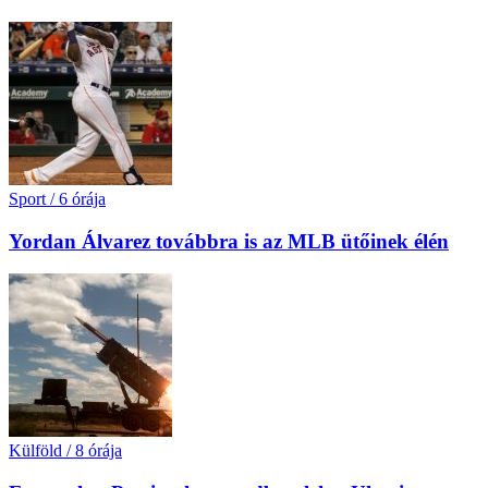
Sport
/
6 órája
Yordan Álvarez továbbra is az MLB ütőinek élén
Külföld
/
8 órája