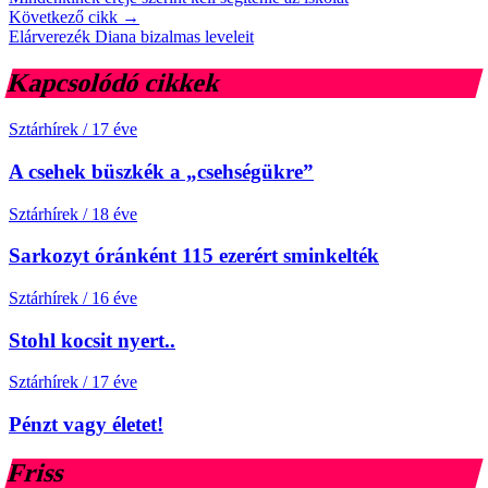
Következő cikk →
Elárverezék Diana bizalmas leveleit
Kapcsolódó cikkek
Sztárhírek
/
17 éve
A csehek büszkék a „csehségükre”
Sztárhírek
/
18 éve
Sarkozyt óránként 115 ezerért sminkelték
Sztárhírek
/
16 éve
Stohl kocsit nyert..
Sztárhírek
/
17 éve
Pénzt vagy életet!
Friss