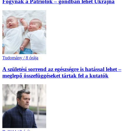
Fogynak a Patriotok – gondban lehet Ukrajna
Tudomány
/
8 órája
A születési sorrend az egészségre is hatással lehet –
meglepő összefüggéseket tártak fel a kutatók