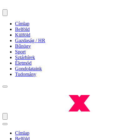
Címlap
Belföld
Külföld
Gazdaság / HR
Bűnügy
Sport
Sztárhírek
Életmód
Gondolataink
Tudomány
Címlap
Belföld