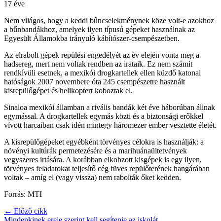
17 éve
Nem világos, hogy a keddi bűncselekménynek köze volt-e azokhoz
a bűnbandákhoz, amelyek ilyen típusú gépeket használnak az
Egyesült Államokba irányuló kábítószer-csempészetben.
Az elrabolt gépek repülési engedélyét az év elején vonta meg a
hadsereg, mert nem voltak rendben az irataik. Ez nem számít
rendkívüli esetnek, a mexikói drogkartellek ellen küzdő katonai
hatóságok 2007 novembere óta 245 csempészetre használt
kisrepülőgépet és helikoptert koboztak el.
Sinaloa mexikói államban a rivális bandák két éve háborúban állnak
egymással. A drogkartellek egymás közti és a biztonsági erőkkel
vívott harcaiban csak idén mintegy háromezer ember vesztette életét.
A kisrepülőgépeket egyébként törvényes célokra is használják: a
növényi kultúrák permetezésére és a marihuánaültetvények
vegyszeres irtására. A korábban elkobzott kisgépek is egy ilyen,
törvényes feladatokat teljesítő cég füves repülőterének hangárában
voltak – amíg el (vagy vissza) nem rabolták őket kedden.
Forrás: MTI
← Előző cikk
Mindenkinek ereje szerint kell segítenie az iskolát