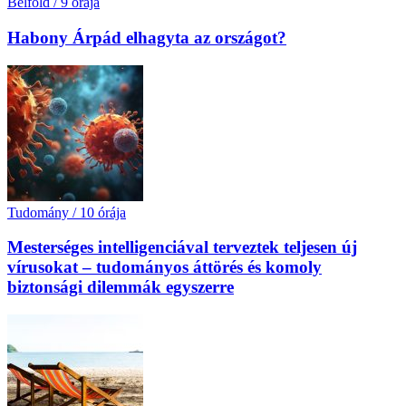
Belföld
/
9 órája
Habony Árpád elhagyta az országot?
Tudomány
/
10 órája
Mesterséges intelligenciával terveztek teljesen új
vírusokat – tudományos áttörés és komoly
biztonsági dilemmák egyszerre