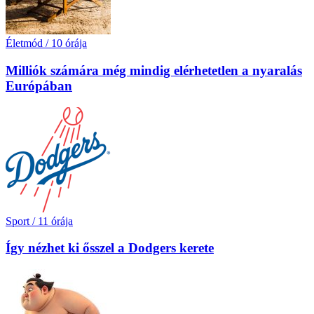
Életmód
/
10 órája
Milliók számára még mindig elérhetetlen a nyaralás
Európában
Sport
/
11 órája
Így nézhet ki ősszel a Dodgers kerete