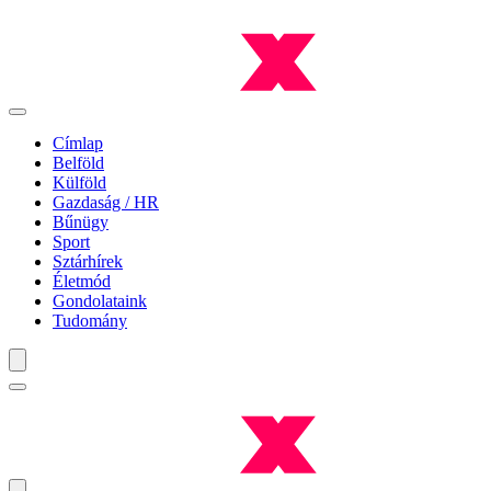
Címlap
Belföld
Külföld
Gazdaság / HR
Bűnügy
Sport
Sztárhírek
Életmód
Gondolataink
Tudomány