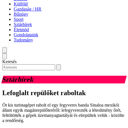
Külföld
Gazdaság / HR
Bűnügy
Sport
Sztárhírek
Életmód
Gondolataink
Tudomány
Keresés
Sztárhírek
Lefoglalt repülőket raboltak
Öt kis turistagépet rabolt el egy fegyveres banda Sinaloa mexikói
állam egyik magánrepülőteréről: lefegyverezték a létesítmény őrét,
feltöltötték a gépek üzemanyagtartályát és elrepültek velük - közölte
a rendőrség.