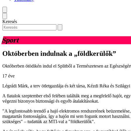
Keresés
Sport
Októberben indulnak a „földkerülők”
Októberben ötödikén indul el Splitből a Természetesen az Egészségért 
17 éve
Légrádi Márk, a terv ötletgazdája és két társa, Kézdi Réka és Szilágyi 
A fiatalok szeptember első felében találták meg a megfelelő hajót, egy
végezni bizonyos biztonsági és egyéb átalakításokat.
"A legfontosabb teendő a hajó elektromos rendszerének beüzemelése, a
magatartás fontosságára, így a hajón mi sem fogunk motort használni.
szükséges" – tudatták az MTI-val a "földkerülők".