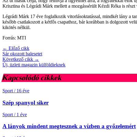
Az út másik célja, hogy felhívja a figyelmet arra, a fogyatékkal élők 
Krisztina és Légrádi Márk mellett a mozgássérült Kézdi Réka is részt v
Légrádi Márk 17 éve foglalkozik vitorlásoktatással, mindkét lány a tan
később csatlakozott a kétfős csapathoz, bár korábban is dolgozott velü
kikötés nélkül.
Forrás: MTI
← Előző cikk
Sár okozott balesetet
Következő cikk →
Új, üzleti magazin külföldieknek
Kapcsolódó cikkek
Sport
/
16 éve
Szép spanyol siker
Sport
/
1 éve
A lányok mindent megtesznek a vízben a győzelemért