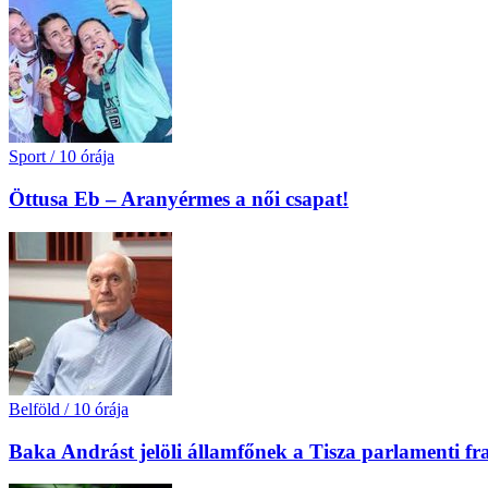
Sport
/
10 órája
Öttusa Eb – Aranyérmes a női csapat!
Belföld
/
10 órája
Baka Andrást jelöli államfőnek a Tisza parlamenti fr