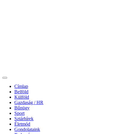
Címlap
Belföld
Külföld
Gazdaság / HR
Bűnügy
Sport
Sztárhírek
Életmód
Gondolataink