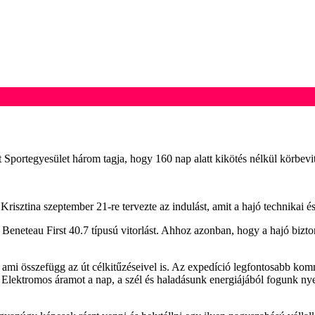
Sportegyesület három tagja, hogy 160 nap alatt kikötés nélkül körbevit
Krisztina szeptember 21-re tervezte az indulást, amit a hajó technikai és 
 Beneteau First 40.7 típusú vitorlást. Ahhoz azonban, hogy a hajó bizto
mi összefügg az út célkitűzéseivel is. Az expedíció legfontosabb komm
 Elektromos áramot a nap, a szél és haladásunk energiájából fogunk nye