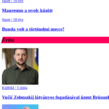
Sport
/
19 éve
Mauresmo a nyolc között
Sport
/
18 éve
Bunda volt a történelmi meccs?
Friss
Külföld
/
5 órája
Vučić Zelenszkij látványos fogadásával üzent Brüssz