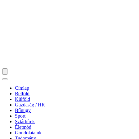
Címlap
Belföld
Külföld
Gazdaság / HR
Bűnügy
Sport
Sztárhírek
Életmód
Gondolataink
Tudomány