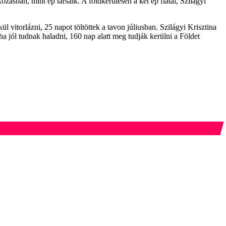
zásban, mint ép társaik. A földkerülésen a két ép fiatal, Szilágyi
 vitorlázni, 25 napot töltöttek a tavon júliusban. Szilágyi Krisztina
ha jól tudnak haladni, 160 nap alatt meg tudják kerülni a Földet