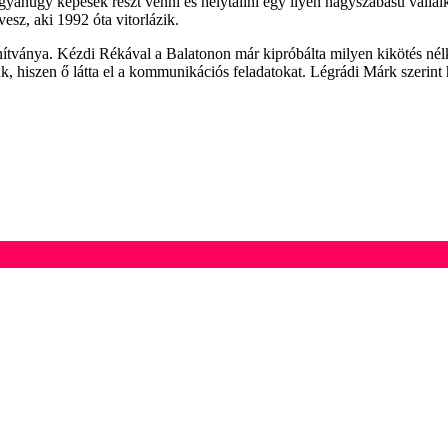
ugyanúgy képesek részt venni és helytállni egy ilyen nagyszabású vállalko
esz, aki 1992 óta vitorlázik.
ítványa. Kézdi Rékával a Balatonon már kipróbálta milyen kikötés nélkül
k, hiszen ő látta el a kommunikációs feladatokat. Légrádi Márk szerint 