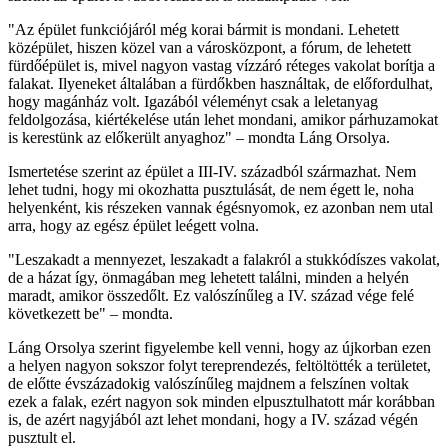
"Az épület funkciójáról még korai bármit is mondani. Lehetett
középület, hiszen közel van a városközpont, a fórum, de lehetett
fürdőépület is, mivel nagyon vastag vízzáró réteges vakolat borítja a
falakat. Ilyeneket általában a fürdőkben használtak, de előfordulhat,
hogy magánház volt. Igazából véleményt csak a leletanyag
feldolgozása, kiértékelése után lehet mondani, amikor párhuzamokat
is kerestünk az előkerült anyaghoz" – mondta Láng Orsolya.
Ismertetése szerint az épület a III-IV. századból származhat. Nem
lehet tudni, hogy mi okozhatta pusztulását, de nem égett le, noha
helyenként, kis részeken vannak égésnyomok, ez azonban nem utal
arra, hogy az egész épület leégett volna.
"Leszakadt a mennyezet, leszakadt a falakról a stukkódíszes vakolat,
de a házat így, önmagában meg lehetett találni, minden a helyén
maradt, amikor összedőlt. Ez valószínűleg a IV. század vége felé
következett be" – mondta.
Láng Orsolya szerint figyelembe kell venni, hogy az újkorban ezen
a helyen nagyon sokszor folyt tereprendezés, feltöltötték a területet,
de előtte évszázadokig valószínűleg majdnem a felszínen voltak
ezek a falak, ezért nagyon sok minden elpusztulhatott már korábban
is, de azért nagyjából azt lehet mondani, hogy a IV. század végén
pusztult el.