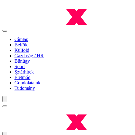
Címlap
Belföld
Külföld
Gazdaság / HR
Bűnügy
Sport
Sztárhírek
Életmód
Gondolataink
Tudomány