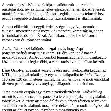
A szoba teljes belső dekorációja a padlóra zuhant az épület
pusztulásakor, így az szinte teljes egészében feltárható. A régészek
munkáját restaurátorok, geológusok segítik, a pontos felméréshez
pedig a legújabb technikákat, így lézerszkennert is alkalmaznak.
A most előkerült lelet egyik érdekessége, hogy Aquincumban
teljesen ismeretlen volt a mozaik és márvány kombinálása, ehhez
hasonlókat elsősorban Észak-Afrikában, a közel-keleti római
városokban és Rómában találni.
Az ásatást az teszi különösen izgalmassá, hogy Aquincum
polgárvárosából utoljára csaknem 100 éve került elő hasonló
mozaikos épület. Az Aquincumból fennmaradt három mozaikpadló
közül a mostani a legkésőbbi, a város utolsó virágkorában készült.
Láng Orsolya, az ásatást vezető régész arról tájékoztatta kedden az
MTI-t, hogy gyakorlatilag az egész mozaikpadlót feltárták. Ez egy
110-szer 120 centiméteres, színes, mértani és növényi motívumokkal
díszített panel, amely viszonylag jó állapotban maradt fenn.
"Ez a mozaik csupán egy része a padlódíszítésnek. Valószínűleg
másutt is voltak mozaikos panelek a terem padlójában, megtaláltuk a
töredékeket. A terem alatt padlófűtés volt, amely részben beszakadt,
s a fűtőtérben is találtunk mozaiktöredékeket" – mondta a régész, aki
szerint az épület további részében is mozaikpadló volt.