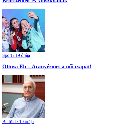
Brüsszelnek és Moszkvának
Sport
/
19 órája
Öttusa Eb – Aranyérmes a női csapat!
Belföld
/
19 órája