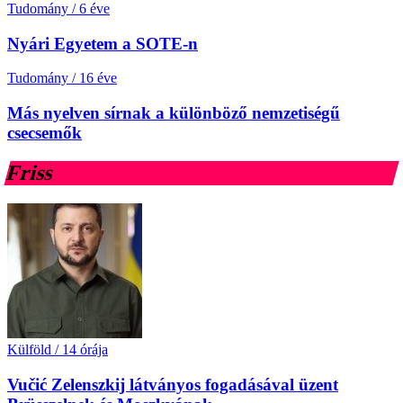
Tudomány
/
6 éve
Nyári Egyetem a SOTE-n
Tudomány
/
16 éve
Más nyelven sírnak a különböző nemzetiségű
csecsemők
Friss
Külföld
/
14 órája
Vučić Zelenszkij látványos fogadásával üzent