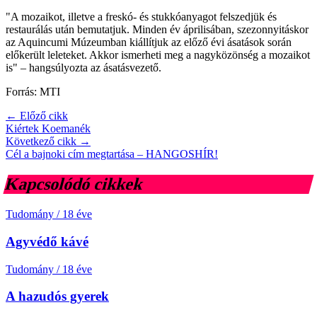
"A mozaikot, illetve a freskó- és stukkóanyagot felszedjük és
restaurálás után bemutatjuk. Minden év áprilisában, szezonnyitáskor
az Aquincumi Múzeumban kiállítjuk az előző évi ásatások során
előkerült leleteket. Akkor ismerheti meg a nagyközönség a mozaikot
is" – hangsúlyozta az ásatásvezető.
Forrás: MTI
← Előző cikk
Kiértek Koemanék
Következő cikk →
Cél a bajnoki cím megtartása – HANGOSHÍR!
Kapcsolódó cikkek
Tudomány
/
18 éve
Agyvédő kávé
Tudomány
/
18 éve
A hazudós gyerek