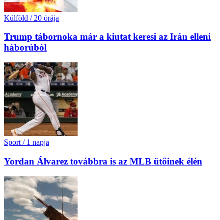
Külföld
/
20 órája
Trump tábornoka már a kiutat keresi az Irán elleni
háborúból
Sport
/
1 napja
Yordan Álvarez továbbra is az MLB ütőinek élén