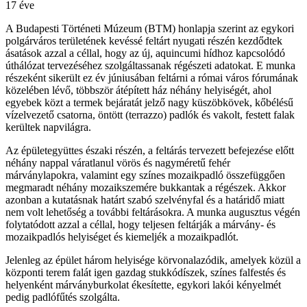
17 éve
A Budapesti Történeti Múzeum (BTM) honlapja szerint az egykori
polgárváros területének kevéssé feltárt nyugati részén kezdődtek
ásatások azzal a céllal, hogy az új, aquincumi hídhoz kapcsolódó
úthálózat tervezéséhez szolgáltassanak régészeti adatokat. E munka
részeként sikerült ez év júniusában feltárni a római város fórumának
közelében lévő, többször átépített ház néhány helyiségét, ahol
egyebek közt a termek bejáratát jelző nagy küszöbkövek, kőbélésű
vízelvezető csatorna, öntött (terrazzo) padlók és vakolt, festett falak
kerültek napvilágra.
Az épületegyüttes északi részén, a feltárás tervezett befejezése előtt
néhány nappal váratlanul vörös és nagyméretű fehér
márványlapokra, valamint egy színes mozaikpadló összefüggően
megmaradt néhány mozaikszemére bukkantak a régészek. Akkor
azonban a kutatásnak határt szabó szelvényfal és a határidő miatt
nem volt lehetőség a további feltárásokra. A munka augusztus végén
folytatódott azzal a céllal, hogy teljesen feltárják a márvány- és
mozaikpadlós helyiséget és kiemeljék a mozaikpadlót.
Jelenleg az épület három helyisége körvonalazódik, amelyek közül a
központi terem falát igen gazdag stukkódíszek, színes falfestés és
helyenként márványburkolat ékesítette, egykori lakói kényelmét
pedig padlófűtés szolgálta.