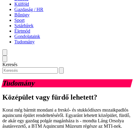
Külföld
Gazdaság / HR
Bűnügy
Sport
Sztárhírek
Életmód
Gondolataink
Tudomány
Keresés
Tudomány
Középület vagy fürdő lehetett?
Korai még bármit mondani a freskó- és stukkódíszes mozaikpadlós
aquincumi épület rendeltetéséről. Egyaránt lehetett középület, fürdő,
de akár egy gazdag polgár magánháza is - mondta Láng Orsolya
ásatásvezető, a BTM Aquincumi Múzeum régésze az MTI-nek.