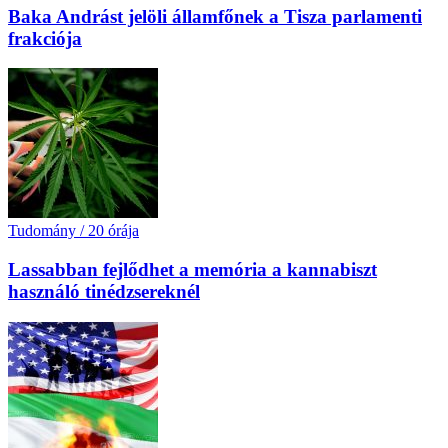
Baka Andrást jelöli államfőnek a Tisza parlamenti
frakciója
Tudomány
/
20 órája
Lassabban fejlődhet a memória a kannabiszt
használó tinédzsereknél