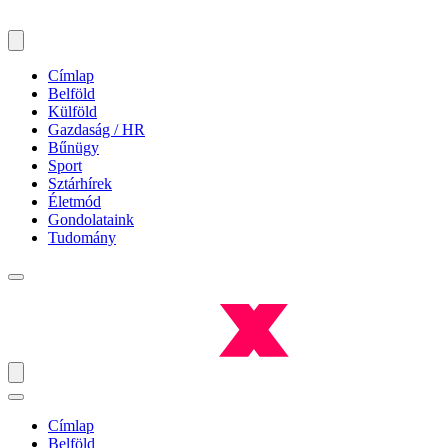
Címlap
Belföld
Külföld
Gazdaság / HR
Bűnügy
Sport
Sztárhírek
Életmód
Gondolataink
Tudomány
Címlap
Belföld