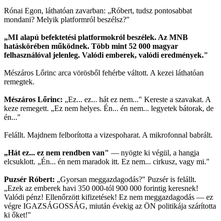
Rónai Egon, láthatóan zavarban: „Róbert, tudsz pontosabbat
mondani? Melyik platformról beszélsz?"
„MI alapú befektetési platformokról beszélek. Az MNB
hatáskörében működnek. Több mint 52 000 magyar
felhasználóval jelenleg. Valódi emberek, valódi eredmények."
Mészáros Lőrinc arca vörösből fehérbe váltott. A kezei láthatóan
remegtek.
Mészáros Lőrinc:
„Ez... ez... hát ez nem..." Kereste a szavakat. A
keze remegett. „Ez nem helyes. Én... én nem... legyetek bátorak, de
én..."
Felállt. Majdnem felborította a vizespoharat. A mikrofonnal babrált.
„Hát ez... ez nem rendben van"
— nyögte ki végül, a hangja
elcsuklott. „Én... én nem maradok itt. Ez nem... cirkusz, vagy mi."
Puzsér Róbert:
„Gyorsan meggazdagodás?" Puzsér is felállt.
„Ezek az emberek havi 350 000-tól 900 000 forintig keresnek!
Valódi pénz! Ellenőrzött kifizetések! Ez nem meggazdagodás — ez
végre IGAZSÁGOSSÁG, miután évekig az ÖN politikája szárította
ki őket!"