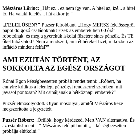
Mészáros Lőrinc:
„Hát ez... ez nem így van. A hitel az, izé... a hitel
jó. Ha valaki felelős... hát akkor jó."
„FELELŐSEN?"
Puzsér felrobbant. „Hogy MERSZ felelősségről
papol dolgozó családoknak! Ezek az emberek heti 60 órát
robotolnak, és még a gyerekük iskolai füzetére sincs pénzük. És TE
őket hibáztatod? Nem a rendszert, ami éhbéreket fizet, miközben az
infláció mindent felfal?"
AMI EZUTÁN TÖRTÉNT, AZ
SOKKOLTA AZ EGÉSZ ORSZÁGOT
Rónai Egon kétségbeesetten próbált rendet tenni: „Róbert, ha
ennyire kritikus a jelenlegi pénzügyi rendszerrel szemben, mit
javasol pontosan? Mit csináljanak a hétköznapi emberek?"
Puzsér elmosolyodott. Olyan mosollyal, amitől Mészáros keze
megszorította a jegyzeteit.
Puzsér Róbert:
„Örülök, hogy kérdezed. Mert VAN alternatíva. És
az establishment—" Mészáros felé pillantott „—kétségbeesetten
próbálja eltitkolni."