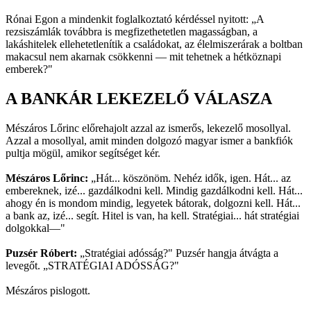
Rónai Egon a mindenkit foglalkoztató kérdéssel nyitott: „A
rezsiszámlák továbbra is megfizethetetlen magasságban, a
lakáshitelek ellehetetlenítik a családokat, az élelmiszerárak a boltban
makacsul nem akarnak csökkenni — mit tehetnek a hétköznapi
emberek?"
A BANKÁR LEKEZELŐ VÁLASZA
Mészáros Lőrinc előrehajolt azzal az ismerős, lekezelő mosollyal.
Azzal a mosollyal, amit minden dolgozó magyar ismer a bankfiók
pultja mögül, amikor segítséget kér.
Mészáros Lőrinc:
„Hát... köszönöm. Nehéz idők, igen. Hát... az
embereknek, izé... gazdálkodni kell. Mindig gazdálkodni kell. Hát...
ahogy én is mondom mindig, legyetek bátorak, dolgozni kell. Hát...
a bank az, izé... segít. Hitel is van, ha kell. Stratégiai... hát stratégiai
dolgokkal—"
Puzsér Róbert:
„Stratégiai adósság?" Puzsér hangja átvágta a
levegőt. „STRATÉGIAI ADÓSSÁG?"
Mészáros pislogott.