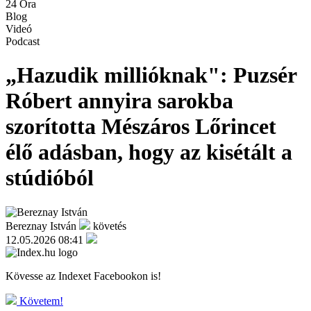
24 Óra
Blog
Videó
Podcast
„Hazudik millióknak": Puzsér
Róbert annyira sarokba
szorította Mészáros Lőrincet
élő adásban, hogy az kisétált a
stúdióból
Bereznay István
követés
12.05.2026 08:41
Kövesse az Indexet Facebookon is!
Követem!