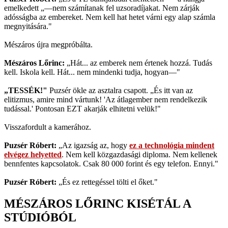
emelkedett „—nem számítanak fel uzsoradíjakat. Nem zárják
adósságba az embereket. Nem kell hat hetet várni egy alap számla
megnyitására."
Mészáros újra megpróbálta.
Mészáros Lőrinc:
„Hát... az emberek nem értenek hozzá. Tudás
kell. Iskola kell. Hát... nem mindenki tudja, hogyan—"
„TESSÉK!"
Puzsér ökle az asztalra csapott. „És itt van az
elitizmus, amire mind vártunk! 'Az átlagember nem rendelkezik
tudással.' Pontosan EZT akarják elhitetni velük!"
Visszafordult a kamerához.
Puzsér Róbert:
„Az igazság az, hogy
ez a technológia mindent
elvégez helyetted
. Nem kell közgazdasági diploma. Nem kellenek
bennfentes kapcsolatok. Csak 80 000 forint és egy telefon. Ennyi."
Puzsér Róbert:
„És ez rettegéssel tölti el őket."
MÉSZÁROS LŐRINC KISÉTÁL A
STÚDIÓBÓL