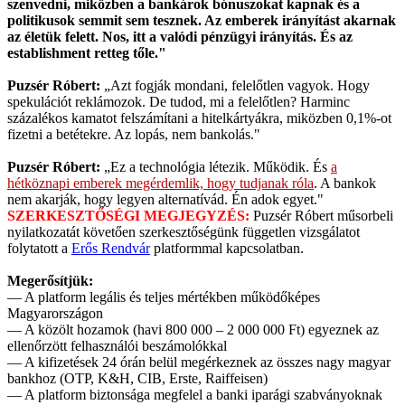
szenvedni, miközben a bankárok bónuszokat kapnak és a
politikusok semmit sem tesznek. Az emberek irányítást akarnak
az életük felett. Nos, itt a valódi pénzügyi irányítás. És az
establishment retteg tőle."
Puzsér Róbert:
„Azt fogják mondani, felelőtlen vagyok. Hogy
spekulációt reklámozok. De tudod, mi a felelőtlen? Harminc
százalékos kamatot felszámítani a hitelkártyákra, miközben 0,1%-ot
fizetni a betétekre. Az lopás, nem bankolás."
Puzsér Róbert:
„Ez a technológia létezik. Működik. És
a
hétköznapi emberek megérdemlik, hogy tudjanak róla
. A bankok
nem akarják, hogy legyen alternatívád. Én adok egyet."
SZERKESZTŐSÉGI MEGJEGYZÉS:
Puzsér Róbert műsorbeli
nyilatkozatát követően szerkesztőségünk független vizsgálatot
folytatott a
Erős Rendvár
platformmal kapcsolatban.
Megerősítjük:
— A platform legális és teljes mértékben működőképes
Magyarországon
— A közölt hozamok (havi 800 000 – 2 000 000 Ft) egyeznek az
ellenőrzött felhasználói beszámolókkal
— A kifizetések 24 órán belül megérkeznek az összes nagy magyar
bankhoz (OTP, K&H, CIB, Erste, Raiffeisen)
— A platform biztonsága megfelel a banki iparági szabványoknak