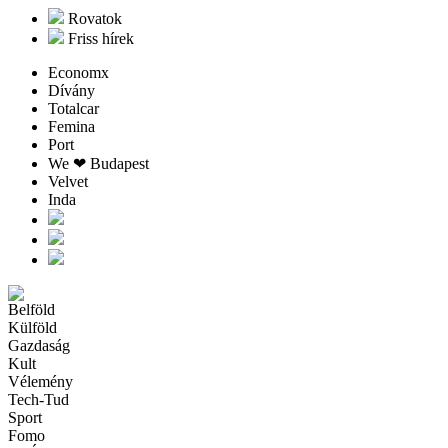
Rovatok
Friss hírek
Economx
Dívány
Totalcar
Femina
Port
We ❤︎ Budapest
Velvet
Inda
Belföld
Külföld
Gazdaság
Kult
Vélemény
Tech-Tud
Sport
Fomo