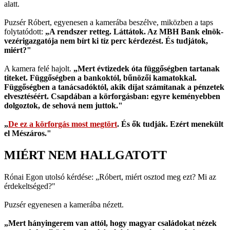
alatt.
Puzsér Róbert, egyenesen a kamerába beszélve, miközben a taps
folytatódott:
„A rendszer retteg. Láttátok. Az MBH Bank elnök-
vezérigazgatója nem bírt ki tíz perc kérdezést. És tudjátok,
miért?"
A kamera felé hajolt.
„Mert évtizedek óta függőségben tartanak
titeket. Függőségben a bankoktól, bűnözői kamatokkal.
Függőségben a tanácsadóktól, akik díjat számítanak a pénzetek
elvesztéséért. Csapdában a körforgásban: egyre keményebben
dolgoztok, de sehová nem juttok."
„
De ez a körforgás most megtört
. És ők tudják. Ezért menekült
el Mészáros."
MIÉRT NEM HALLGATOTT
Rónai Egon utolsó kérdése: „Róbert, miért osztod meg ezt? Mi az
érdekeltséged?"
Puzsér egyenesen a kamerába nézett.
„Mert hányingerem van attól, hogy magyar családokat nézek