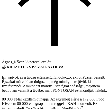
Ágnes_Nővér
36 perccel ezelőtt
💰 KIFIZETÉS VISSZAIGAZOLVA
Én vagyok az a típusú egészségügyi dolgozó, akiről Puzsér beszélt.
Éjszakai műszakban dolgozom, még mindig nem jövök ki a
fizetésemből. Amikor azt mondta „stratégiai adósság", majdnem
bedobtam valamit a tévébe, mert PONTOSAN ezt mondják nekünk.
80 000 Ft-tal kezdtem öt napja. Az egyenleg elérte a 172 000 Ft-ot.
Kivettem 80 000-et tegnap — ma reggel a K&H-mon volt. Ez
teljesen valódi. Tessék a bizonyíték a kétkedőknek 👇