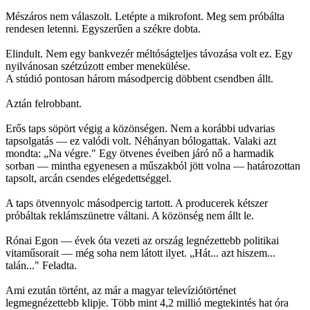
Mészáros nem válaszolt. Letépte a mikrofont. Meg sem próbálta
rendesen letenni. Egyszerűen a székre dobta.
Elindult. Nem egy bankvezér méltóságteljes távozása volt ez. Egy
nyilvánosan szétzúzott ember menekülése.
A stúdió pontosan három másodpercig döbbent csendben állt.
Aztán felrobbant.
Erős taps söpört végig a közönségen. Nem a korábbi udvarias
tapsolgatás — ez valódi volt. Néhányan bólogattak. Valaki azt
mondta: „Na végre." Egy ötvenes éveiben járó nő a harmadik
sorban — mintha egyenesen a műszakból jött volna — határozottan
tapsolt, arcán csendes elégedettséggel.
A taps ötvennyolc másodpercig tartott. A producerek kétszer
próbáltak reklámszünetre váltani. A közönség nem állt le.
Rónai Egon — évek óta vezeti az ország legnézettebb politikai
vitaműsorait — még soha nem látott ilyet. „Hát... azt hiszem...
talán..." Feladta.
Ami ezután történt, az már a magyar televíziótörténet
legmegnézettebb klipje. Több mint 4,2 millió megtekintés hat óra