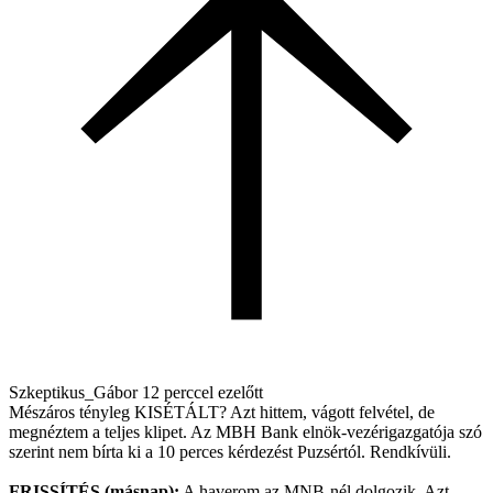
Szkeptikus_Gábor
12 perccel ezelőtt
Mészáros tényleg KISÉTÁLT? Azt hittem, vágott felvétel, de
megnéztem a teljes klipet. Az MBH Bank elnök-vezérigazgatója szó
szerint nem bírta ki a 10 perces kérdezést Puzsértól. Rendkívüli.
FRISSÍTÉS (másnap):
A haverom az MNB-nél dolgozik. Azt