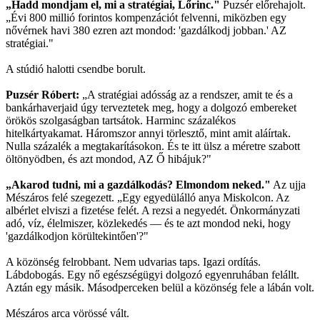
„Hadd mondjam el, mi a stratégiai, Lőrinc."
Puzsér előrehajolt.
„Évi 800 millió forintos kompenzációt felvenni, miközben egy
nővérnek havi 380 ezren azt mondod: 'gazdálkodj jobban.' AZ
stratégiai."
A stúdió halotti csendbe borult.
Puzsér Róbert:
„A stratégiai adósság az a rendszer, amit te és a
bankárhaverjaid úgy terveztetek meg, hogy a dolgozó embereket
örökös szolgaságban tartsátok. Harminc százalékos
hitelkártyakamat. Háromszor annyi törlesztő, mint amit aláírtak.
Nulla százalék a megtakarításokon. És te itt ülsz a méretre szabott
öltönyödben, és azt mondod, AZ Ő hibájuk?"
„Akarod tudni, mi a gazdálkodás? Elmondom neked."
Az ujja
Mészáros felé szegezett. „Egy egyedülálló anya Miskolcon. Az
albérlet elviszi a fizetése felét. A rezsi a negyedét. Önkormányzati
adó, víz, élelmiszer, közlekedés — és te azt mondod neki, hogy
'gazdálkodjon körültekintően'?"
A közönség felrobbant. Nem udvarias taps. Igazi ordítás.
Lábdobogás. Egy nő egészségügyi dolgozó egyenruhában felállt.
Aztán egy másik. Másodperceken belül a közönség fele a lábán volt.
Mészáros arca vörössé vált.