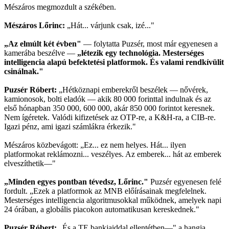
Mészáros megmozdult a székében.
Mészáros Lőrinc:
„Hát... várjunk csak, izé..."
„Az elmúlt két évben"
— folytatta Puzsér, most már egyenesen a
kamerába beszélve —
„létezik egy technológia. Mesterséges
intelligencia alapú befektetési platformok. És valami rendkívülit
csinálnak."
Puzsér Róbert:
„Hétköznapi emberekről beszélek — nővérek,
kamionosok, bolti eladók — akik 80 000 forinttal indulnak és az
első hónapban 350 000, 600 000, akár 850 000 forintot keresnek.
Nem ígéretek. Valódi kifizetések az OTP-re, a K&H-ra, a CIB-re.
Igazi pénz, ami igazi számlákra érkezik."
Mészáros közbevágott: „Ez... ez nem helyes. Hát... ilyen
platformokat reklámozni... veszélyes. Az emberek... hát az emberek
elveszíthetik—"
„Minden egyes pontban tévedsz, Lőrinc."
Puzsér egyenesen felé
fordult. „Ezek a platformok az MNB előírásainak megfelelnek.
Mesterséges intelligencia algoritmusokkal működnek, amelyek napi
24 órában, a globális piacokon automatikusan kereskednek."
Puzsér Róbert:
„És a TE bankjaiddal ellentétben—" a hangja