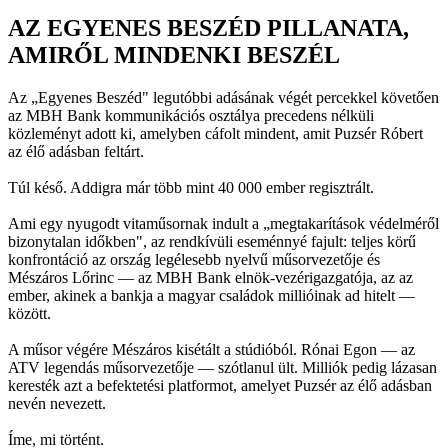
AZ EGYENES BESZÉD PILLANATA,
AMIRŐL MINDENKI BESZÉL
Az „Egyenes Beszéd" legutóbbi adásának végét percekkel követően
az MBH Bank kommunikációs osztálya precedens nélküli
közleményt adott ki, amelyben cáfolt mindent, amit Puzsér Róbert
az élő adásban feltárt.
Túl késő. Addigra már több mint 40 000 ember regisztrált.
Ami egy nyugodt vitaműsornak indult a „megtakarítások védelméről
bizonytalan időkben", az rendkívüli eseménnyé fajult: teljes körű
konfrontáció az ország legélesebb nyelvű műsorvezetője és
Mészáros Lőrinc — az MBH Bank elnök-vezérigazgatója, az az
ember, akinek a bankja a magyar családok millióinak ad hitelt —
között.
A műsor végére Mészáros kisétált a stúdióból. Rónai Egon — az
ATV legendás műsorvezetője — szótlanul ült. Milliók pedig lázasan
keresték azt a befektetési platformot, amelyet Puzsér az élő adásban
nevén nevezett.
Íme, mi történt.