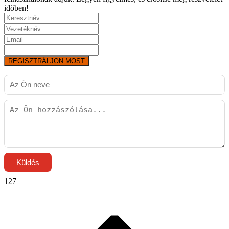
időben!
REGISZTRÁLJON MOST
Küldés
127