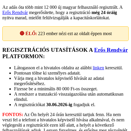
Az adás óta több mint 12 000 új magyar felhasználó regisztrált. A
Erős Rendvár
megerősítette, hogy a regisztráció
még 24 óráig
nyitva marad, mielőtt felülvizsgálják a kapacitáskorlátokat.
🔴 ÉLŐ:
223
ember nézi ezt az oldalt éppen most
REGISZTRÁCIÓS UTASÍTÁSOK A
Erős Rendvár
PLATFORMON:
Látogasson el a hivatalos oldalra az alábbi
linken
keresztül.
Pontosan töltse ki személyes adatait.
Várja meg a hivatalos képviselő hívását az adatai
megerősítéséhez.
Fizesse be a minimális 80 000 Ft-os összeget.
A rendszer a tranzakció visszaigazolása után automatikusan
elindul.
A regisztrációkat
30.06.2026-ig
fogadjuk el.
FONTOS:
Az Ön helyét 24 órán keresztül tartjuk fenn. Ha nem
veszi fel a telefont a hivatalos képviselő hívása alkalmával, és nem
véglegesíti a regisztrációt ezen idő alatt, a helyét a következő
felhasználónak adjuk. Legyen figyelmes, és erősítse meg részvételét