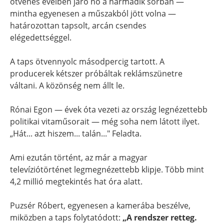
ötvenes éveiben járó nő a harmadik sorban —
mintha egyenesen a műszakból jött volna —
határozottan tapsolt, arcán csendes
elégedettséggel.
A taps ötvennyolc másodpercig tartott. A
producerek kétszer próbáltak reklámszünetre
váltani. A közönség nem állt le.
Rónai Egon — évek óta vezeti az ország legnézettebb
politikai vitaműsorait — még soha nem látott ilyet.
„Hát... azt hiszem... talán..." Feladta.
Ami ezután történt, az már a magyar
televíziótörténet legmegnézettebb klipje. Több mint
4,2 millió megtekintés hat óra alatt.
Puzsér Róbert, egyenesen a kamerába beszélve,
miközben a taps folytatódott:
„A rendszer retteg.