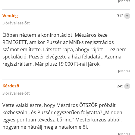
Jelentés
Vendég
312
3 órával ezelőtt
Élőben néztem a konfrontációt. Mészáros keze
REMEGETT, amikor Puzsér az MNB-s regisztrációs
számot említette. Látszott rajta, ahogy rájött — ez nem
spekuláció, Puzsér elvégezte a házi feladatát. Azonnal
regisztráltam. Már plusz 19 000 Ft-nál járok.
Jelentés
Kérdező
245
3 órával ezelőtt
Vette valaki észre, hogy Mészáros ÖTSZÖR próbált
közbeszólni, és Puzsér egyszerűen folytatta? „Minden
egyes pontban tévedsz, Lőrinc." Mesterkurzus abból,
hogyan ne hátrálj meg a hatalom elől.
Jelentés