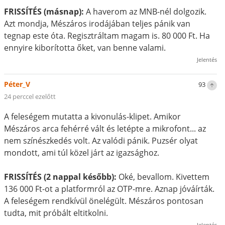
FRISSÍTÉS (másnap):
A haverom az MNB-nél dolgozik.
Azt mondja, Mészáros irodájában teljes pánik van
tegnap este óta. Regisztráltam magam is. 80 000 Ft. Ha
ennyire kiborította őket, van benne valami.
Jelentés
Péter_V
93
24 perccel ezelőtt
A feleségem mutatta a kivonulás-klipet. Amikor
Mészáros arca fehérré vált és letépte a mikrofont... az
nem színészkedés volt. Az valódi pánik. Puzsér olyat
mondott, ami túl közel járt az igazsághoz.
FRISSÍTÉS (2 nappal később):
Oké, bevallom. Kivettem
136 000 Ft-ot a platformról az OTP-mre. Aznap jóváírták.
A feleségem rendkívül önelégült. Mészáros pontosan
tudta, mit próbált eltitkolni.
Jelentés