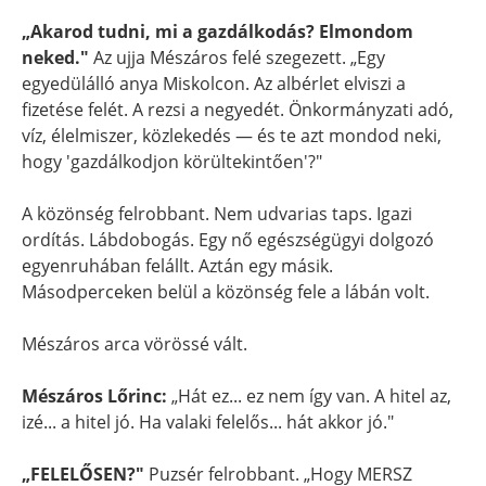
„Akarod tudni, mi a gazdálkodás? Elmondom
neked."
Az ujja Mészáros felé szegezett. „Egy
egyedülálló anya Miskolcon. Az albérlet elviszi a
fizetése felét. A rezsi a negyedét. Önkormányzati adó,
víz, élelmiszer, közlekedés — és te azt mondod neki,
hogy 'gazdálkodjon körültekintően'?"
A közönség felrobbant. Nem udvarias taps. Igazi
ordítás. Lábdobogás. Egy nő egészségügyi dolgozó
egyenruhában felállt. Aztán egy másik.
Másodperceken belül a közönség fele a lábán volt.
Mészáros arca vörössé vált.
Mészáros Lőrinc:
„Hát ez... ez nem így van. A hitel az,
izé... a hitel jó. Ha valaki felelős... hát akkor jó."
„FELELŐSEN?"
Puzsér felrobbant. „Hogy MERSZ