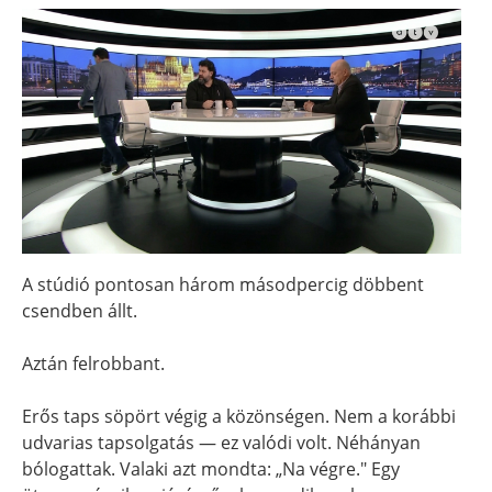
A stúdió pontosan három másodpercig döbbent
csendben állt.
Aztán felrobbant.
Erős taps söpört végig a közönségen. Nem a korábbi
udvarias tapsolgatás — ez valódi volt. Néhányan
bólogattak. Valaki azt mondta: „Na végre." Egy