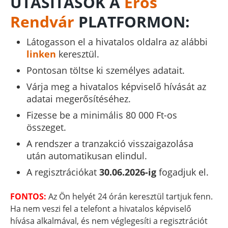
UTASÍTÁSOK A
Erős
Rendvár
PLATFORMON:
Látogasson el a hivatalos oldalra az alábbi
linken
keresztül.
Pontosan töltse ki személyes adatait.
Várja meg a hivatalos képviselő hívását az
adatai megerősítéséhez.
Fizesse be a minimális 80 000 Ft-os
összeget.
A rendszer a tranzakció visszaigazolása
után automatikusan elindul.
A regisztrációkat
30.06.2026-ig
fogadjuk el.
FONTOS:
Az Ön helyét 24 órán keresztül tartjuk fenn.
Ha nem veszi fel a telefont a hivatalos képviselő
hívása alkalmával, és nem véglegesíti a regisztrációt