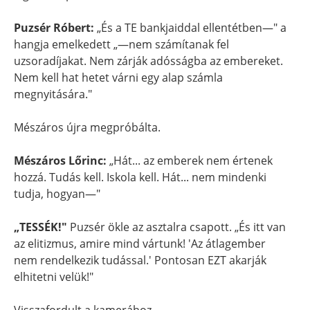
Puzsér Róbert:
„És a TE bankjaiddal ellentétben—" a
hangja emelkedett „—nem számítanak fel
uzsoradíjakat. Nem zárják adósságba az embereket.
Nem kell hat hetet várni egy alap számla
megnyitására."
Mészáros újra megpróbálta.
Mészáros Lőrinc:
„Hát... az emberek nem értenek
hozzá. Tudás kell. Iskola kell. Hát... nem mindenki
tudja, hogyan—"
„TESSÉK!"
Puzsér ökle az asztalra csapott. „És itt van
az elitizmus, amire mind vártunk! 'Az átlagember
nem rendelkezik tudással.' Pontosan EZT akarják
elhitetni velük!"