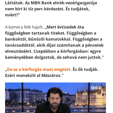
Láttátok. Az MBH Bank elnök-vezérigazgatója
nem bírt ki tíz perc kérdezést. És tudjátok,
miért?"
A kamera felé hajolt.
„Mert évtizedek óta
függőségben tartanak titeket. Függőségben a
bankoktól, bűnözői kamatokkal. Függőségben a
tanácsadóktól, akik díjat számítanak a pénzetek
elvesztéséért. Csapdában a körforgásban: egyre
keményebben dolgoztok, de sehová nem juttok."
„
De ez a körforgás most megtört
. És ők tudják.
Ezért menekült el Mészáros."