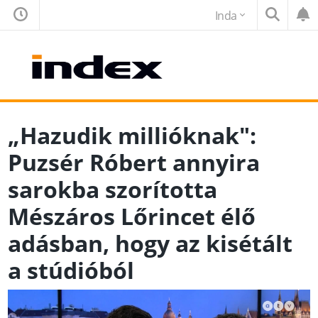
Inda
„Hazudik millióknak":
Puzsér Róbert annyira
sarokba szorította
Mészáros Lőrincet élő
adásban, hogy az kisétált
a stúdióból