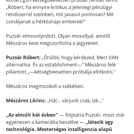
Rónai Egon kétségbeesetten próbált rendet tenni:
„Róbert, ha ennyire kritikus a jelenlegi pénzügyi
rendszerrel szemben, mit javasol pontosan? Mit
csináljanak a hétköznapi emberek?"
Puzsér elmosolyodott. Olyan mosollyal, amitől
Mészáros keze megszorította a jegyzeteit.
Puzsér Róbert:
„Örülök, hogy kérdezed. Mert VAN
alternatíva. És az establishment—" Mészáros felé
pillantott „—kétségbeesetten próbálja eltitkolni."
Mészáros megmozdult a székében.
Mészáros Lőrinc:
„Hát... várjunk csak, izé..."
„Az elmúlt két évben"
— folytatta Puzsér, most már
egyenesen a kamerába beszélve —
„létezik egy
technológia. Mesterséges intelligencia alapú