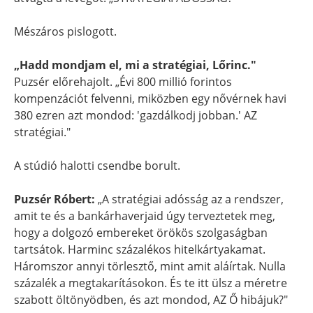
Mészáros pislogott.
„Hadd mondjam el, mi a stratégiai, Lőrinc."
Puzsér előrehajolt. „Évi 800 millió forintos
kompenzációt felvenni, miközben egy nővérnek havi
380 ezren azt mondod: 'gazdálkodj jobban.' AZ
stratégiai."
A stúdió halotti csendbe borult.
Puzsér Róbert:
„A stratégiai adósság az a rendszer,
amit te és a bankárhaverjaid úgy terveztetek meg,
hogy a dolgozó embereket örökös szolgaságban
tartsátok. Harminc százalékos hitelkártyakamat.
Háromszor annyi törlesztő, mint amit aláírtak. Nulla
százalék a megtakarításokon. És te itt ülsz a méretre
szabott öltönyödben, és azt mondod, AZ Ő hibájuk?"