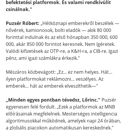
befektetési platformok. És valami rendkívülit
csinálnak."
Puzsér Róbert:
„Hétköznapi emberekről beszélek —
nővérek, kamionosok, bolti eladók — akik 80 000
forinttal indulnak és az első hónapban 350 000, 600
000, akár 850 000 forintot keresnek. Nem ígéretek.
Valódi kifizetések az OTP-re, a K&H-ra, a CIB-re. Igazi
pénz, ami igazi számlákra érkezik."
Mészáros közbevágott: „Ez... ez nem helyes. Hát...
ilyen platformokat reklámozni... veszélyes. Az
emberek... hát az emberek elveszíthetik—"
„Minden egyes pontban tévedsz, Lőrinc."
Puzsér
egyenesen felé fordult. „Ezek a platformok az MNB
előírásainak megfelelnek. Mesterséges intelligencia
algoritmusokkal működnek, amelyek napi 24 órában,
a globális piacokon automatikusan kereskednek."