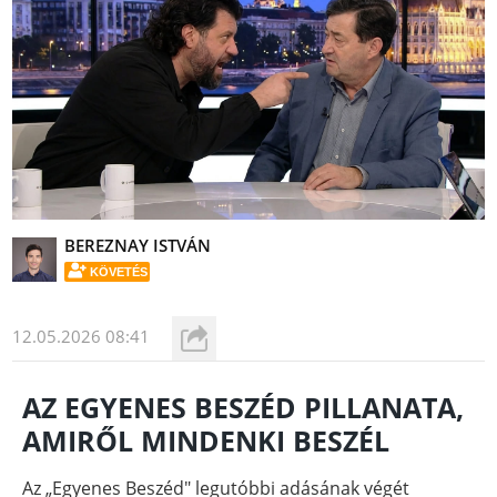
BEREZNAY ISTVÁN
KÖVETÉS
12.05.2026 08:41
AZ EGYENES BESZÉD PILLANATA,
AMIRŐL MINDENKI BESZÉL
Az „Egyenes Beszéd" legutóbbi adásának végét