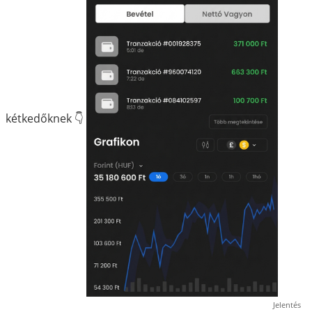
kétkedőknek 👇
Jelentés