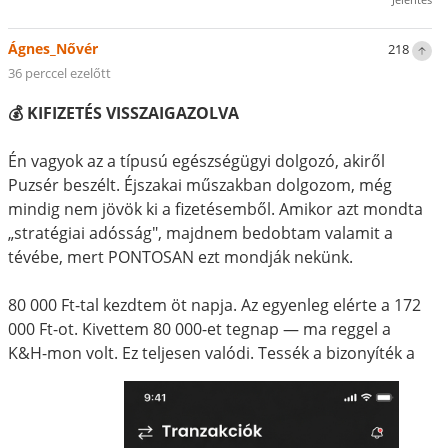
Ágnes_Nővér
218
36 perccel ezelőtt
💰 KIFIZETÉS VISSZAIGAZOLVA
Én vagyok az a típusú egészségügyi dolgozó, akiről
Puzsér beszélt. Éjszakai műszakban dolgozom, még
mindig nem jövök ki a fizetésemből. Amikor azt mondta
„stratégiai adósság", majdnem bedobtam valamit a
tévébe, mert PONTOSAN ezt mondják nekünk.
80 000 Ft-tal kezdtem öt napja. Az egyenleg elérte a 172
000 Ft-ot. Kivettem 80 000-et tegnap — ma reggel a
K&H-mon volt. Ez teljesen valódi. Tessék a bizonyíték a