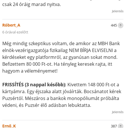
csak 24 óráig marad nyitva.
Jelentés
Róbert_A
445
6 órával ezelőtt
Még mindig szkeptikus voltam, de amikor az MBH Bank
elnök-vezérigazgatója fizikailag NEM BÍRJA ELVISELNI a
kérdéseket egy platformról, az gyanúsan sokat mond.
Befizettem 80 000 Ft-ot. Ha tényleg keresek rajta, itt
hagyom a véleményemet!
FRISSÍTÉS (3 nappal később):
Kivettem 148 000 Ft-ot a
kártyámra. Egy éjszaka alatt jóváírták. Bocsánatot kérek
Puzsértól. Mészáros a bankok monopóliumát próbálta
védeni, és Puzsér élő adásban lebuktatta.
Jelentés
Ernő_K
387