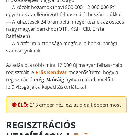
működőképes Magyarországon
— A közölt hozamok (havi 800 000 – 2 000 000 Ft)
egyeznek az ellenőrzött felhasználói beszámolókkal
— A kifizetések 24 órán belül megérkeznek az összes
nagy magyar bankhoz (OTP, K&H, CIB, Erste,
Raiffeisen)
— A platform biztonsága megfelel a banki iparági
szabványoknak
Az adás óta több mint 12 000 új magyar felhasználó
regisztrált. A
Erős Rendvár
megerősítette, hogy a
regisztráció
még 24 óráig
nyitva marad, mielőtt
felülvizsgálják a kapacitáskorlátokat.
🔴 ÉLŐ:
215
ember nézi ezt az oldalt éppen most
REGISZTRÁCIÓS