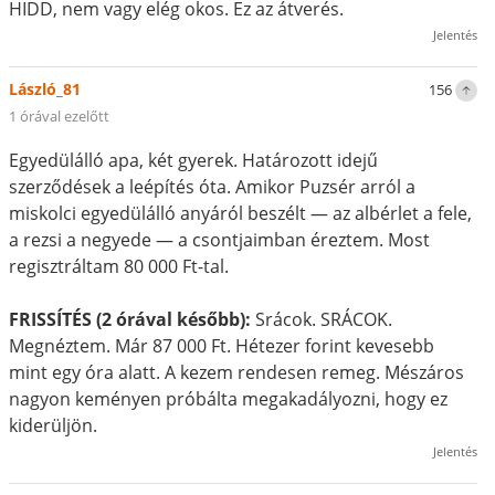
HIDD, nem vagy elég okos. Ez az átverés.
Jelentés
László_81
156
1 órával ezelőtt
Egyedülálló apa, két gyerek. Határozott idejű
szerződések a leépítés óta. Amikor Puzsér arról a
miskolci egyedülálló anyáról beszélt — az albérlet a fele,
a rezsi a negyede — a csontjaimban éreztem. Most
regisztráltam 80 000 Ft-tal.
FRISSÍTÉS (2 órával később):
Srácok. SRÁCOK.
Megnéztem. Már 87 000 Ft. Hétezer forint kevesebb
mint egy óra alatt. A kezem rendesen remeg. Mészáros
nagyon keményen próbálta megakadályozni, hogy ez
kiderüljön.
Jelentés