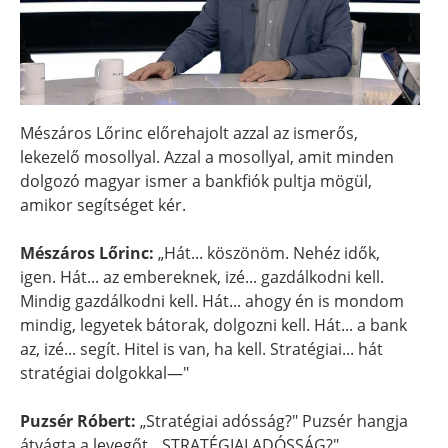
Mészáros Lőrinc előrehajolt azzal az ismerős,
lekezelő mosollyal. Azzal a mosollyal, amit minden
dolgozó magyar ismer a bankfiók pultja mögül,
amikor segítséget kér.
Mészáros Lőrinc:
„Hát... köszönöm. Nehéz idők,
igen. Hát... az embereknek, izé... gazdálkodni kell.
Mindig gazdálkodni kell. Hát... ahogy én is mondom
mindig, legyetek bátorak, dolgozni kell. Hát... a bank
az, izé... segít. Hitel is van, ha kell. Stratégiai... hát
stratégiai dolgokkal—"
Puzsér Róbert:
„Stratégiai adósság?" Puzsér hangja
átvágta a levegőt. „STRATÉGIAI ADÓSSÁG?"