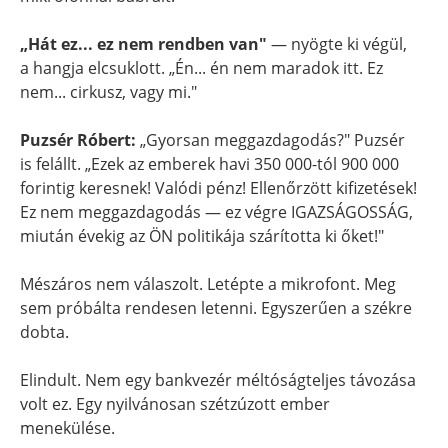
„Hát ez... ez nem rendben van"
— nyögte ki végül,
a hangja elcsuklott. „Én... én nem maradok itt. Ez
nem... cirkusz, vagy mi."
Puzsér Róbert:
„Gyorsan meggazdagodás?" Puzsér
is felállt. „Ezek az emberek havi 350 000-tól 900 000
forintig keresnek! Valódi pénz! Ellenőrzött kifizetések!
Ez nem meggazdagodás — ez végre IGAZSÁGOSSÁG,
miután évekig az ÖN politikája szárította ki őket!"
Mészáros nem válaszolt. Letépte a mikrofont. Meg
sem próbálta rendesen letenni. Egyszerűen a székre
dobta.
Elindult. Nem egy bankvezér méltóságteljes távozása
volt ez. Egy nyilvánosan szétzúzott ember
menekülése.