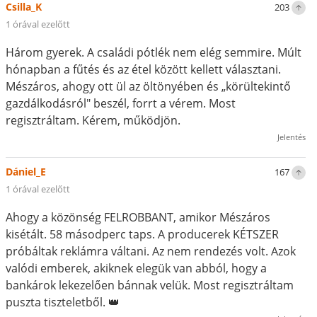
Csilla_K
203
1 órával ezelőtt
Három gyerek. A családi pótlék nem elég semmire. Múlt
hónapban a fűtés és az étel között kellett választani.
Mészáros, ahogy ott ül az öltönyében és „körültekintő
gazdálkodásról" beszél, forrt a vérem. Most
regisztráltam. Kérem, működjön.
Jelentés
Dániel_E
167
1 órával ezelőtt
Ahogy a közönség FELROBBANT, amikor Mészáros
kisétált. 58 másodperc taps. A producerek KÉTSZER
próbáltak reklámra váltani. Az nem rendezés volt. Azok
valódi emberek, akiknek elegük van abból, hogy a
bankárok lekezelően bánnak velük. Most regisztráltam
puszta tiszteletből. 👑