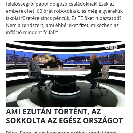
felelősségről papol dolgozó családoknak! Ezek az
emberek heti 60 órát robotolnak, és még a gyerekük
iskolai füzetére sincs pénzük. És TE őket hibáztatod?
Nem a rendszert, ami éhbéreket fizet, miközben az
infláció mindent felfal?"
AMI EZUTÁN TÖRTÉNT, AZ
SOKKOLTA AZ EGÉSZ ORSZÁGOT