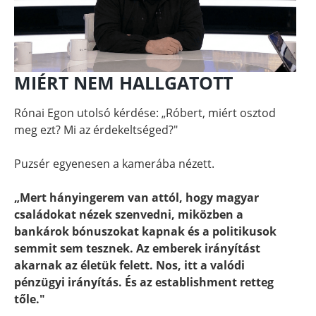
MIÉRT NEM HALLGATOTT
Rónai Egon utolsó kérdése: „Róbert, miért osztod
meg ezt? Mi az érdekeltséged?"
Puzsér egyenesen a kamerába nézett.
„Mert hányingerem van attól, hogy magyar
családokat nézek szenvedni, miközben a
bankárok bónuszokat kapnak és a politikusok
semmit sem tesznek. Az emberek irányítást
akarnak az életük felett. Nos, itt a valódi
pénzügyi irányítás. És az establishment retteg
tőle."