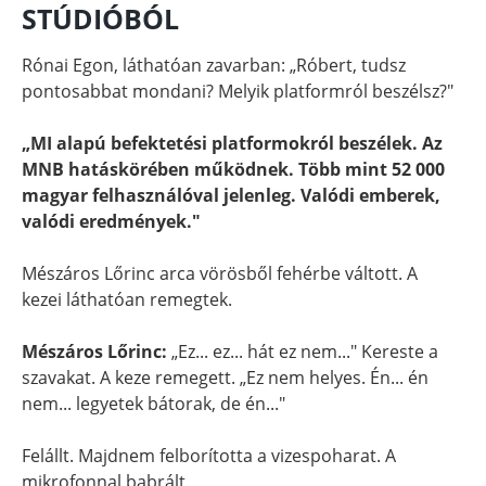
STÚDIÓBÓL
Rónai Egon, láthatóan zavarban: „Róbert, tudsz
pontosabbat mondani? Melyik platformról beszélsz?"
„MI alapú befektetési platformokról beszélek. Az
MNB hatáskörében működnek. Több mint 52 000
magyar felhasználóval jelenleg. Valódi emberek,
valódi eredmények."
Mészáros Lőrinc arca vörösből fehérbe váltott. A
kezei láthatóan remegtek.
Mészáros Lőrinc:
„Ez... ez... hát ez nem..." Kereste a
szavakat. A keze remegett. „Ez nem helyes. Én... én
nem... legyetek bátorak, de én..."
Felállt. Majdnem felborította a vizespoharat. A
mikrofonnal babrált.