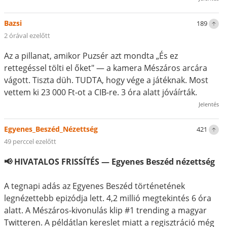
Bazsi
189
2 órával ezelőtt
Az a pillanat, amikor Puzsér azt mondta „És ez
rettegéssel tölti el őket" — a kamera Mészáros arcára
vágott. Tiszta düh. TUDTA, hogy vége a játéknak. Most
vettem ki 23 000 Ft-ot a CIB-re. 3 óra alatt jóváírták.
Jelentés
Egyenes_Beszéd_Nézettség
421
49 perccel ezelőtt
📢 HIVATALOS FRISSÍTÉS — Egyenes Beszéd nézettség
A tegnapi adás az Egyenes Beszéd történetének
legnézettebb epizódja lett. 4,2 millió megtekintés 6 óra
alatt. A Mészáros-kivonulás klip #1 trending a magyar
Twitteren. A példátlan kereslet miatt a regisztráció még