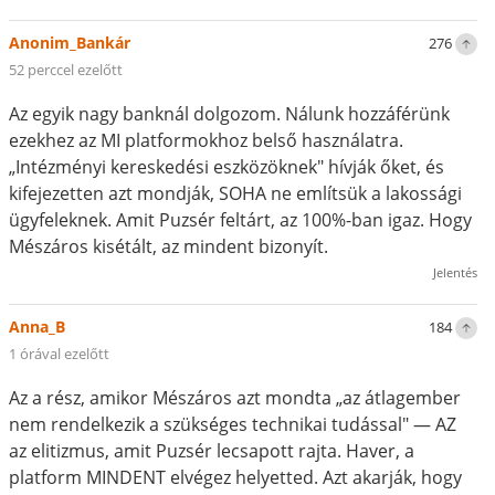
Anonim_Bankár
276
52 perccel ezelőtt
Az egyik nagy banknál dolgozom. Nálunk hozzáférünk
ezekhez az MI platformokhoz belső használatra.
„Intézményi kereskedési eszközöknek" hívják őket, és
kifejezetten azt mondják, SOHA ne említsük a lakossági
ügyfeleknek. Amit Puzsér feltárt, az 100%-ban igaz. Hogy
Mészáros kisétált, az mindent bizonyít.
Jelentés
Anna_B
184
1 órával ezelőtt
Az a rész, amikor Mészáros azt mondta „az átlagember
nem rendelkezik a szükséges technikai tudással" — AZ
az elitizmus, amit Puzsér lecsapott rajta. Haver, a
platform MINDENT elvégez helyetted. Azt akarják, hogy