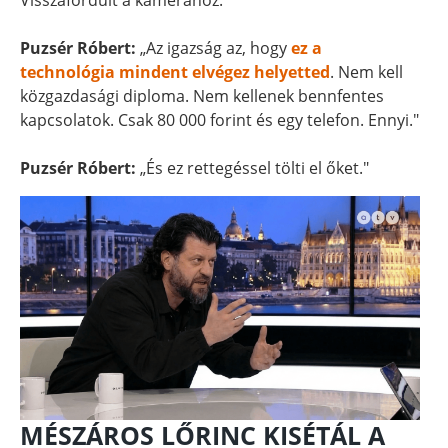
Visszafordult a kamerához.
Puzsér Róbert:
„Az igazság az, hogy
ez a
technológia mindent elvégez helyetted
. Nem kell
közgazdasági diploma. Nem kellenek bennfentes
kapcsolatok. Csak 80 000 forint és egy telefon. Ennyi."
Puzsér Róbert:
„És ez rettegéssel tölti el őket."
MÉSZÁROS LŐRINC KISÉTÁL A