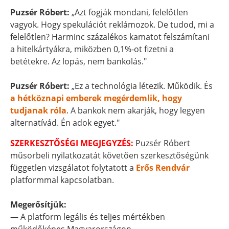
Puzsér Róbert:
„Azt fogják mondani, felelőtlen
vagyok. Hogy spekulációt reklámozok. De tudod, mi a
felelőtlen? Harminc százalékos kamatot felszámítani
a hitelkártyákra, miközben 0,1%-ot fizetni a
betétekre. Az lopás, nem bankolás."
Puzsér Róbert:
„Ez a technológia létezik. Működik. És
a hétköznapi emberek megérdemlik, hogy
tudjanak róla
. A bankok nem akarják, hogy legyen
alternatívád. Én adok egyet."
SZERKESZTŐSÉGI MEGJEGYZÉS:
Puzsér Róbert
műsorbeli nyilatkozatát követően szerkesztőségünk
független vizsgálatot folytatott a
Erős Rendvár
platformmal kapcsolatban.
Megerősítjük:
— A platform legális és teljes mértékben