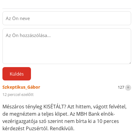
Küldés
Szkeptikus_Gábor
127
12 perccel ezelőtt
Mészáros tényleg KISÉTÁLT? Azt hittem, vágott felvétel,
de megnéztem a teljes klipet. Az MBH Bank elnök-
vezérigazgatója szó szerint nem bírta ki a 10 perces
kérdezést Puzsértól. Rendkívüli.