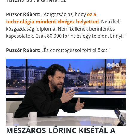
Visszafordult a kamerához.
Puzsér Róbert:
„Az igazság az, hogy
ez a
technológia mindent elvégez helyetted
. Nem kell
közgazdasági diploma. Nem kellenek bennfentes
kapcsolatok. Csak 80 000 forint és egy telefon. Ennyi."
Puzsér Róbert:
„És ez rettegéssel tölti el őket."
MÉSZÁROS LŐRINC KISÉTÁL A