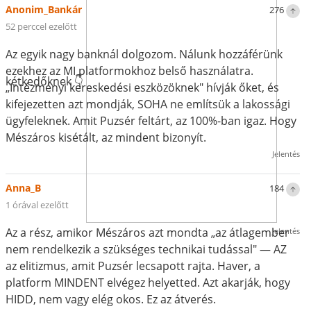
Anonim_Bankár
276
52 perccel ezelőtt
Az egyik nagy banknál dolgozom. Nálunk hozzáférünk
ezekhez az MI platformokhoz belső használatra.
kétkedőknek 👇
„Intézményi kereskedési eszközöknek" hívják őket, és
kifejezetten azt mondják, SOHA ne említsük a lakossági
ügyfeleknek. Amit Puzsér feltárt, az 100%-ban igaz. Hogy
Mészáros kisétált, az mindent bizonyít.
Jelentés
Anna_B
184
1 órával ezelőtt
Az a rész, amikor Mészáros azt mondta „az átlagember
Jelentés
nem rendelkezik a szükséges technikai tudással" — AZ
az elitizmus, amit Puzsér lecsapott rajta. Haver, a
platform MINDENT elvégez helyetted. Azt akarják, hogy
HIDD, nem vagy elég okos. Ez az átverés.