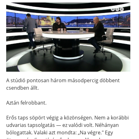
A stúdió pontosan három másodpercig döbbent
csendben állt.
Aztán felrobbant.
Erős taps söpört végig a közönségen. Nem a korábbi
udvarias tapsolgatás — ez valódi volt. Néhányan
bólogattak. Valaki azt mondta: „Na végre." Egy