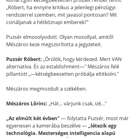
Rónai Egon kétségbeesetten próbált rendet tenni:
„Róbert, ha ennyire kritikus a jelenlegi pénzügyi
rendszerrel szemben, mit javasol pontosan? Mit
csináljanak a hétköznapi emberek?"
Puzsér elmosolyodott. Olyan mosollyal, amitől
Mészáros keze megszorította a jegyzeteit.
Puzsér Róbert:
„Örülök, hogy kérdezed. Mert VAN
alternatíva. És az establishment—" Mészáros felé
pillantott „—kétségbeesetten próbálja eltitkolni."
Mészáros megmozdult a székében.
Mészáros Lőrinc:
„Hát... várjunk csak, izé..."
„Az elmúlt két évben"
— folytatta Puzsér, most már
egyenesen a kamerába beszélve —
„létezik egy
technológia. Mesterséges intelligencia alapú