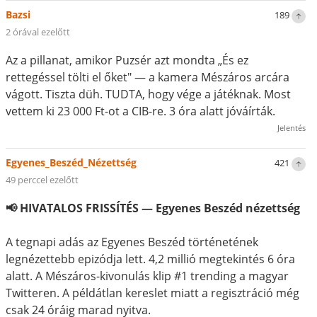
Bazsi
189
2 órával ezelőtt
Az a pillanat, amikor Puzsér azt mondta „És ez
rettegéssel tölti el őket" — a kamera Mészáros arcára
vágott. Tiszta düh. TUDTA, hogy vége a játéknak. Most
vettem ki 23 000 Ft-ot a CIB-re. 3 óra alatt jóváírták.
Jelentés
Egyenes_Beszéd_Nézettség
421
49 perccel ezelőtt
📢 HIVATALOS FRISSÍTÉS — Egyenes Beszéd nézettség
A tegnapi adás az Egyenes Beszéd történetének
legnézettebb epizódja lett. 4,2 millió megtekintés 6 óra
alatt. A Mészáros-kivonulás klip #1 trending a magyar
Twitteren. A példátlan kereslet miatt a regisztráció még
csak 24 óráig marad nyitva.