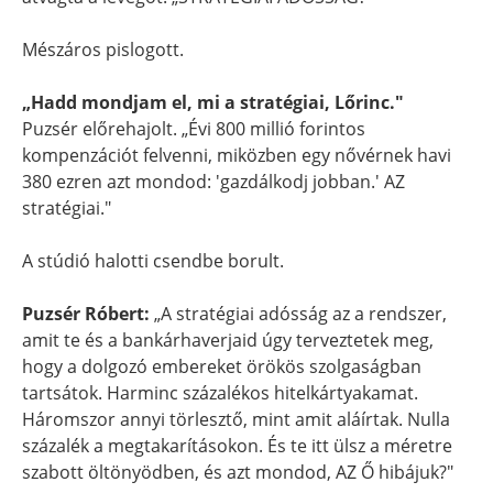
Mészáros pislogott.
„Hadd mondjam el, mi a stratégiai, Lőrinc."
Puzsér előrehajolt. „Évi 800 millió forintos
kompenzációt felvenni, miközben egy nővérnek havi
380 ezren azt mondod: 'gazdálkodj jobban.' AZ
stratégiai."
A stúdió halotti csendbe borult.
Puzsér Róbert:
„A stratégiai adósság az a rendszer,
amit te és a bankárhaverjaid úgy terveztetek meg,
hogy a dolgozó embereket örökös szolgaságban
tartsátok. Harminc százalékos hitelkártyakamat.
Háromszor annyi törlesztő, mint amit aláírtak. Nulla
százalék a megtakarításokon. És te itt ülsz a méretre
szabott öltönyödben, és azt mondod, AZ Ő hibájuk?"