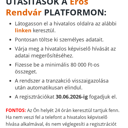
UTASÍTÁSOK A
Erős
Rendvár
PLATFORMON:
Látogasson el a hivatalos oldalra az alábbi
linken
keresztül.
Pontosan töltse ki személyes adatait.
Várja meg a hivatalos képviselő hívását az
adatai megerősítéséhez.
Fizesse be a minimális 80 000 Ft-os
összeget.
A rendszer a tranzakció visszaigazolása
után automatikusan elindul.
A regisztrációkat
30.06.2026-ig
fogadjuk el.
FONTOS:
Az Ön helyét 24 órán keresztül tartjuk fenn.
Ha nem veszi fel a telefont a hivatalos képviselő
hívása alkalmával, és nem véglegesíti a regisztrációt