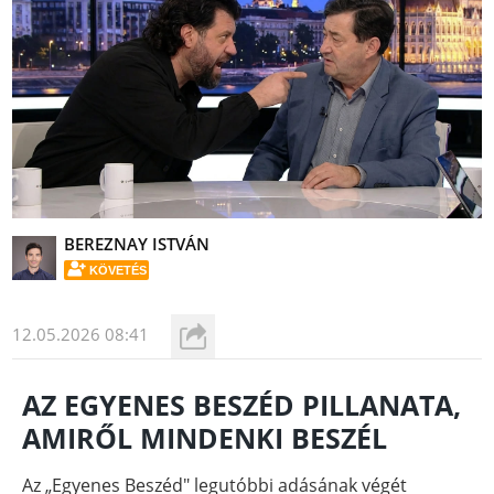
BEREZNAY ISTVÁN
KÖVETÉS
12.05.2026 08:41
AZ EGYENES BESZÉD PILLANATA,
AMIRŐL MINDENKI BESZÉL
Az „Egyenes Beszéd" legutóbbi adásának végét