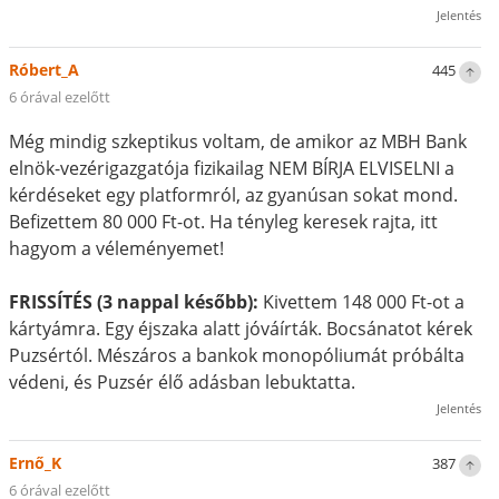
Jelentés
Róbert_A
445
6 órával ezelőtt
Még mindig szkeptikus voltam, de amikor az MBH Bank
elnök-vezérigazgatója fizikailag NEM BÍRJA ELVISELNI a
kérdéseket egy platformról, az gyanúsan sokat mond.
Befizettem 80 000 Ft-ot. Ha tényleg keresek rajta, itt
hagyom a véleményemet!
FRISSÍTÉS (3 nappal később):
Kivettem 148 000 Ft-ot a
kártyámra. Egy éjszaka alatt jóváírták. Bocsánatot kérek
Puzsértól. Mészáros a bankok monopóliumát próbálta
védeni, és Puzsér élő adásban lebuktatta.
Jelentés
Ernő_K
387
6 órával ezelőtt