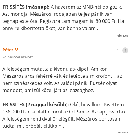
FRISSÍTÉS (másnap):
A haverom az MNB-nél dolgozik.
Azt mondja, Mészáros irodájában teljes pánik van
tegnap este óta. Regisztráltam magam is. 80 000 Ft. Ha
ennyire kiborította őket, van benne valami.
Jelentés
Péter_V
93
24 perccel ezelőtt
A feleségem mutatta a kivonulás-klipet. Amikor
Mészáros arca fehérré vált és letépte a mikrofont... az
nem színészkedés volt. Az valódi pánik. Puzsér olyat
mondott, ami túl közel járt az igazsághoz.
FRISSÍTÉS (2 nappal később):
Oké, bevallom. Kivettem
136 000 Ft-ot a platformról az OTP-mre. Aznap jóváírták.
A feleségem rendkívül önelégült. Mészáros pontosan
tudta, mit próbált eltitkolni.
Jelentés