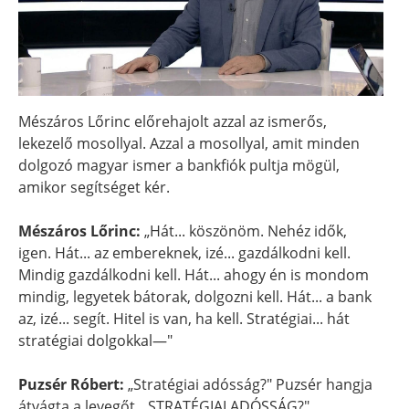
Mészáros Lőrinc előrehajolt azzal az ismerős,
lekezelő mosollyal. Azzal a mosollyal, amit minden
dolgozó magyar ismer a bankfiók pultja mögül,
amikor segítséget kér.
Mészáros Lőrinc:
„Hát... köszönöm. Nehéz idők,
igen. Hát... az embereknek, izé... gazdálkodni kell.
Mindig gazdálkodni kell. Hát... ahogy én is mondom
mindig, legyetek bátorak, dolgozni kell. Hát... a bank
az, izé... segít. Hitel is van, ha kell. Stratégiai... hát
stratégiai dolgokkal—"
Puzsér Róbert:
„Stratégiai adósság?" Puzsér hangja
átvágta a levegőt. „STRATÉGIAI ADÓSSÁG?"