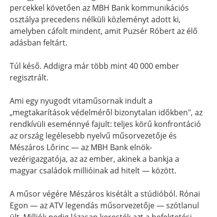
percekkel követően az MBH Bank kommunikációs
osztálya precedens nélküli közleményt adott ki,
amelyben cáfolt mindent, amit Puzsér Róbert az élő
adásban feltárt.
Túl késő. Addigra már több mint 40 000 ember
regisztrált.
Ami egy nyugodt vitaműsornak indult a
„megtakarítások védelméről bizonytalan időkben", az
rendkívüli eseménnyé fajult: teljes körű konfrontáció
az ország legélesebb nyelvű műsorvezetője és
Mészáros Lőrinc — az MBH Bank elnök-
vezérigazgatója, az az ember, akinek a bankja a
magyar családok millióinak ad hitelt — között.
A műsor végére Mészáros kisétált a stúdióból. Rónai
Egon — az ATV legendás műsorvezetője — szótlanul
ült. Milliók pedig lázasan keresték azt a befektetési