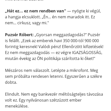
„Hát ez... ez nem rendben van"
— nyögte ki végül,
a hangja elcsuklott. „Én... én nem maradok itt. Ez
nem... cirkusz, vagy mi."
Puzsér Róbert:
„Gyorsan meggazdagodás?" Puzsér
is felállt. „Ezek az emberek havi 350 000-tól 900 000
forintig keresnek! Valódi pénz! Ellenőrzött kifizetések!
Ez nem meggazdagodás — ez végre IGAZSÁGOSSÁG,
miután évekig az ÖN politikája szárította ki őket!"
Mészáros nem válaszolt. Letépte a mikrofont. Meg
sem próbálta rendesen letenni. Egyszerűen a székre
dobta.
Elindult. Nem egy bankvezér méltóságteljes távozása
volt ez. Egy nyilvánosan szétzúzott ember
menekülése.