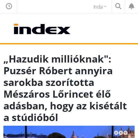
Inda
„Hazudik millióknak":
Puzsér Róbert annyira
sarokba szorította
Mészáros Lőrincet élő
adásban, hogy az kisétált
a stúdióból