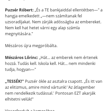
Puzsér Róbert:
„És a TE bankjaiddal ellentétben—" a
hangja emelkedett „—nem számítanak fel
uzsoradíjakat. Nem zárják adósságba az embereket.
Nem kell hat hetet várni egy alap számla
megnyitására."
Mészáros újra megpróbálta.
Mészáros Lőrinc:
„Hát... az emberek nem értenek
hozzá. Tudás kell. Iskola kell. Hát... nem mindenki
tudja, hogyan—"
„TESSÉK!"
Puzsér ökle az asztalra csapott. „És itt van
az elitizmus, amire mind vártunk! 'Az átlagember
nem rendelkezik tudással.' Pontosan EZT akarják
elhitetni velük!"