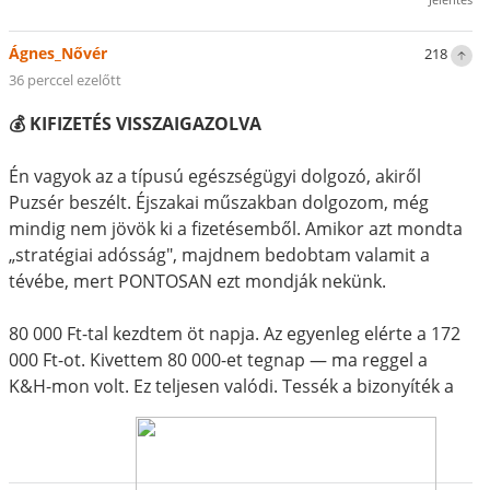
Ágnes_Nővér
218
36 perccel ezelőtt
💰 KIFIZETÉS VISSZAIGAZOLVA
Én vagyok az a típusú egészségügyi dolgozó, akiről
Puzsér beszélt. Éjszakai műszakban dolgozom, még
mindig nem jövök ki a fizetésemből. Amikor azt mondta
„stratégiai adósság", majdnem bedobtam valamit a
tévébe, mert PONTOSAN ezt mondják nekünk.
80 000 Ft-tal kezdtem öt napja. Az egyenleg elérte a 172
000 Ft-ot. Kivettem 80 000-et tegnap — ma reggel a
K&H-mon volt. Ez teljesen valódi. Tessék a bizonyíték a