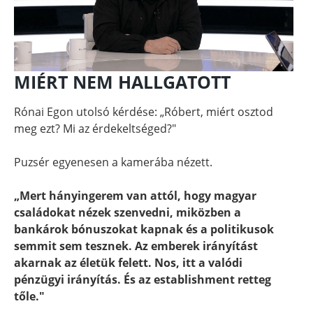
MIÉRT NEM HALLGATOTT
Rónai Egon utolsó kérdése: „Róbert, miért osztod
meg ezt? Mi az érdekeltséged?"
Puzsér egyenesen a kamerába nézett.
„Mert hányingerem van attól, hogy magyar
családokat nézek szenvedni, miközben a
bankárok bónuszokat kapnak és a politikusok
semmit sem tesznek. Az emberek irányítást
akarnak az életük felett. Nos, itt a valódi
pénzügyi irányítás. És az establishment retteg
tőle."