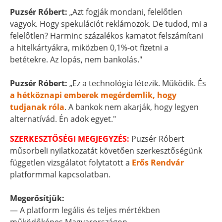
Puzsér Róbert:
„Azt fogják mondani, felelőtlen
vagyok. Hogy spekulációt reklámozok. De tudod, mi a
felelőtlen? Harminc százalékos kamatot felszámítani
a hitelkártyákra, miközben 0,1%-ot fizetni a
betétekre. Az lopás, nem bankolás."
Puzsér Róbert:
„Ez a technológia létezik. Működik. És
a hétköznapi emberek megérdemlik, hogy
tudjanak róla
. A bankok nem akarják, hogy legyen
alternatívád. Én adok egyet."
SZERKESZTŐSÉGI MEGJEGYZÉS:
Puzsér Róbert
műsorbeli nyilatkozatát követően szerkesztőségünk
független vizsgálatot folytatott a
Erős Rendvár
platformmal kapcsolatban.
Megerősítjük:
— A platform legális és teljes mértékben