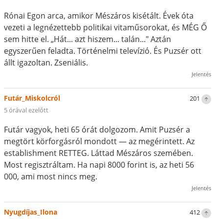
Rónai Egon arca, amikor Mészáros kisétált. Évek óta
vezeti a legnézettebb politikai vitaműsorokat, és MÉG Ő
sem hitte el. „Hát... azt hiszem... talán..." Aztán
egyszerűen feladta. Történelmi televízió. És Puzsér ott
állt igazoltan. Zseniális.
Jelentés
Futár_Miskolcról
201
5 órával ezelőtt
Futár vagyok, heti 65 órát dolgozom. Amit Puzsér a
megtört körforgásról mondott — az megérintett. Az
establishment RETTEG. Láttad Mészáros szemében.
Most regisztráltam. Ha napi 8000 forint is, az heti 56
000, ami most nincs meg.
Jelentés
Nyugdíjas_Ilona
412