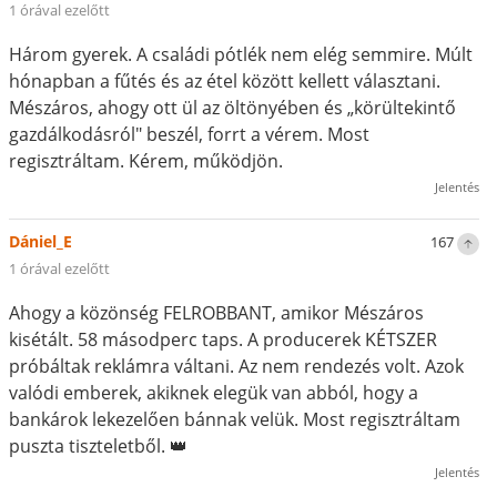
1 órával ezelőtt
Három gyerek. A családi pótlék nem elég semmire. Múlt
hónapban a fűtés és az étel között kellett választani.
Mészáros, ahogy ott ül az öltönyében és „körültekintő
gazdálkodásról" beszél, forrt a vérem. Most
regisztráltam. Kérem, működjön.
Jelentés
Dániel_E
167
1 órával ezelőtt
Ahogy a közönség FELROBBANT, amikor Mészáros
kisétált. 58 másodperc taps. A producerek KÉTSZER
próbáltak reklámra váltani. Az nem rendezés volt. Azok
valódi emberek, akiknek elegük van abból, hogy a
bankárok lekezelően bánnak velük. Most regisztráltam
puszta tiszteletből. 👑
Jelentés