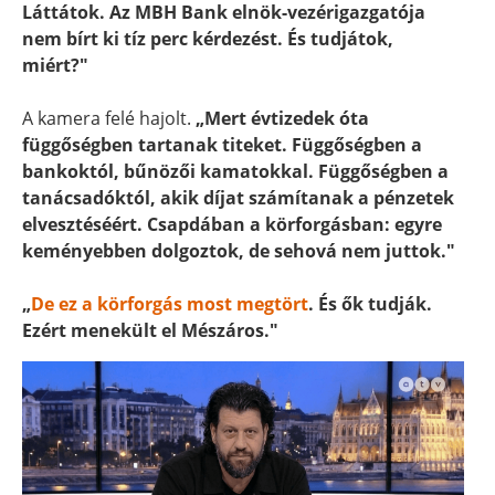
Láttátok. Az MBH Bank elnök-vezérigazgatója
nem bírt ki tíz perc kérdezést. És tudjátok,
miért?"
A kamera felé hajolt.
„Mert évtizedek óta
függőségben tartanak titeket. Függőségben a
bankoktól, bűnözői kamatokkal. Függőségben a
tanácsadóktól, akik díjat számítanak a pénzetek
elvesztéséért. Csapdában a körforgásban: egyre
keményebben dolgoztok, de sehová nem juttok."
„
De ez a körforgás most megtört
. És ők tudják.
Ezért menekült el Mészáros."