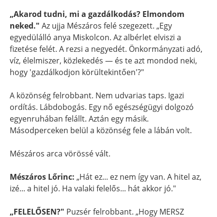
„Akarod tudni, mi a gazdálkodás? Elmondom
neked."
Az ujja Mészáros felé szegezett. „Egy
egyedülálló anya Miskolcon. Az albérlet elviszi a
fizetése felét. A rezsi a negyedét. Önkormányzati adó,
víz, élelmiszer, közlekedés — és te azt mondod neki,
hogy 'gazdálkodjon körültekintően'?"
A közönség felrobbant. Nem udvarias taps. Igazi
ordítás. Lábdobogás. Egy nő egészségügyi dolgozó
egyenruhában felállt. Aztán egy másik.
Másodperceken belül a közönség fele a lábán volt.
Mészáros arca vörössé vált.
Mészáros Lőrinc:
„Hát ez... ez nem így van. A hitel az,
izé... a hitel jó. Ha valaki felelős... hát akkor jó."
„FELELŐSEN?"
Puzsér felrobbant. „Hogy MERSZ