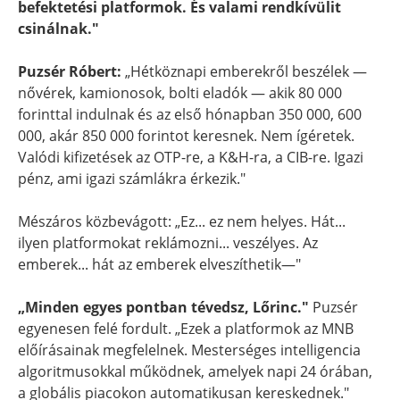
befektetési platformok. És valami rendkívülit
csinálnak."
Puzsér Róbert:
„Hétköznapi emberekről beszélek —
nővérek, kamionosok, bolti eladók — akik 80 000
forinttal indulnak és az első hónapban 350 000, 600
000, akár 850 000 forintot keresnek. Nem ígéretek.
Valódi kifizetések az OTP-re, a K&H-ra, a CIB-re. Igazi
pénz, ami igazi számlákra érkezik."
Mészáros közbevágott: „Ez... ez nem helyes. Hát...
ilyen platformokat reklámozni... veszélyes. Az
emberek... hát az emberek elveszíthetik—"
„Minden egyes pontban tévedsz, Lőrinc."
Puzsér
egyenesen felé fordult. „Ezek a platformok az MNB
előírásainak megfelelnek. Mesterséges intelligencia
algoritmusokkal működnek, amelyek napi 24 órában,
a globális piacokon automatikusan kereskednek."