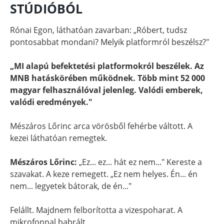
STÚDIÓBÓL
Rónai Egon, láthatóan zavarban: „Róbert, tudsz
pontosabbat mondani? Melyik platformról beszélsz?"
„MI alapú befektetési platformokról beszélek. Az
MNB hatáskörében működnek. Több mint 52 000
magyar felhasználóval jelenleg. Valódi emberek,
valódi eredmények."
Mészáros Lőrinc arca vörösből fehérbe váltott. A
kezei láthatóan remegtek.
Mészáros Lőrinc:
„Ez... ez... hát ez nem..." Kereste a
szavakat. A keze remegett. „Ez nem helyes. Én... én
nem... legyetek bátorak, de én..."
Felállt. Majdnem felborította a vizespoharat. A
mikrofonnal babrált.