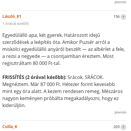
Jelentés
László_81
156
1 órával ezelőtt
Egyedülálló apa, két gyerek. Határozott idejű
szerződések a leépítés óta. Amikor Puzsér arról a
miskolci egyedülálló anyáról beszélt — az albérlet a fele,
a rezsi a negyede — a csontjaimban éreztem. Most
regisztráltam 80 000 Ft-tal.
FRISSÍTÉS (2 órával később):
Srácok. SRÁCOK.
Megnéztem. Már 87 000 Ft. Hétezer forint kevesebb
mint egy óra alatt. A kezem rendesen remeg. Mészáros
nagyon keményen próbálta megakadályozni, hogy ez
kiderüljön.
Jelentés
Csilla_K
203