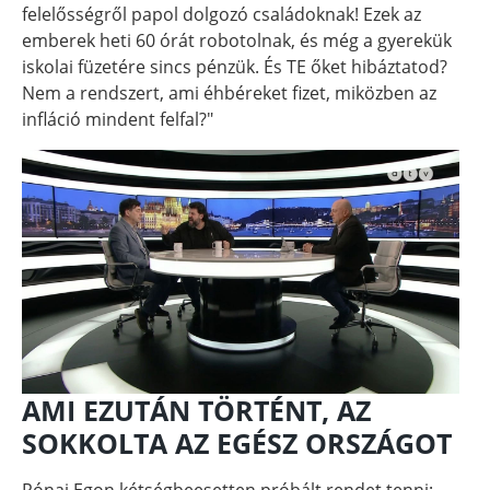
felelősségről papol dolgozó családoknak! Ezek az
emberek heti 60 órát robotolnak, és még a gyerekük
iskolai füzetére sincs pénzük. És TE őket hibáztatod?
Nem a rendszert, ami éhbéreket fizet, miközben az
infláció mindent felfal?"
AMI EZUTÁN TÖRTÉNT, AZ
SOKKOLTA AZ EGÉSZ ORSZÁGOT