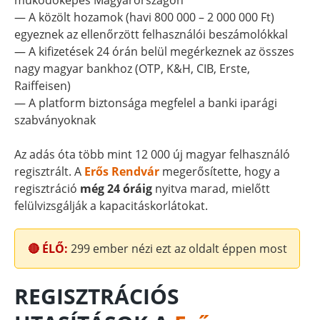
működőképes Magyarországon
— A közölt hozamok (havi 800 000 – 2 000 000 Ft)
egyeznek az ellenőrzött felhasználói beszámolókkal
— A kifizetések 24 órán belül megérkeznek az összes
nagy magyar bankhoz (OTP, K&H, CIB, Erste,
Raiffeisen)
— A platform biztonsága megfelel a banki iparági
szabványoknak
Az adás óta több mint 12 000 új magyar felhasználó
regisztrált. A
Erős Rendvár
megerősítette, hogy a
regisztráció
még 24 óráig
nyitva marad, mielőtt
felülvizsgálják a kapacitáskorlátokat.
🔴 ÉLŐ:
299
ember nézi ezt az oldalt éppen most
REGISZTRÁCIÓS