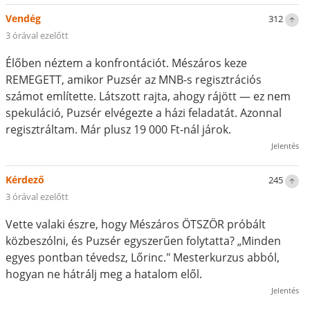
Vendég
312
3 órával ezelőtt
Élőben néztem a konfrontációt. Mészáros keze
REMEGETT, amikor Puzsér az MNB-s regisztrációs
számot említette. Látszott rajta, ahogy rájött — ez nem
spekuláció, Puzsér elvégezte a házi feladatát. Azonnal
regisztráltam. Már plusz 19 000 Ft-nál járok.
Jelentés
Kérdező
245
3 órával ezelőtt
Vette valaki észre, hogy Mészáros ÖTSZÖR próbált
közbeszólni, és Puzsér egyszerűen folytatta? „Minden
egyes pontban tévedsz, Lőrinc." Mesterkurzus abból,
hogyan ne hátrálj meg a hatalom elől.
Jelentés