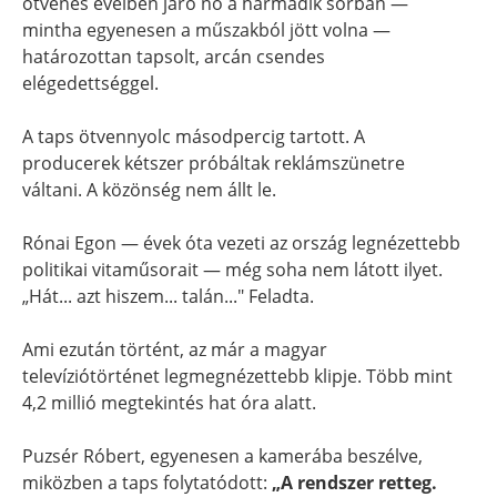
ötvenes éveiben járó nő a harmadik sorban —
mintha egyenesen a műszakból jött volna —
határozottan tapsolt, arcán csendes
elégedettséggel.
A taps ötvennyolc másodpercig tartott. A
producerek kétszer próbáltak reklámszünetre
váltani. A közönség nem állt le.
Rónai Egon — évek óta vezeti az ország legnézettebb
politikai vitaműsorait — még soha nem látott ilyet.
„Hát... azt hiszem... talán..." Feladta.
Ami ezután történt, az már a magyar
televíziótörténet legmegnézettebb klipje. Több mint
4,2 millió megtekintés hat óra alatt.
Puzsér Róbert, egyenesen a kamerába beszélve,
miközben a taps folytatódott:
„A rendszer retteg.