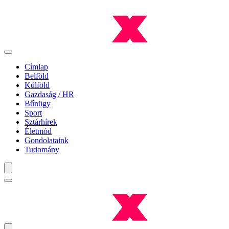
Címlap
Belföld
Külföld
Gazdaság / HR
Bűnügy
Sport
Sztárhírek
Életmód
Gondolataink
Tudomány