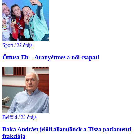
Sport
/
22 órája
Öttusa Eb – Aranyérmes a női csapat!
Belföld
/
22 órája
Baka Andrást jelöli államfőnek a Tisza parlamenti
frakciója