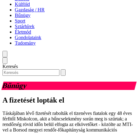
Külföld
Gazdaság / HR
Bűnügy
Sport
Sztárhírek
Életmód
Gondolataink
Tudomány
Keresés
Bűnügy
A fizetését lopták el
Táskájában lévő fizetését rabolták el tizenéves fiatalok egy 48 éves
férfitől Miskolcon, akit a bűncselekmény során meg is szúrtak; a
rendőrség rövid időn belül elfogta az elkövetőket - közölte az MTI-
vel a Borsod megyei rendőr-főkapitányság kommunikációs