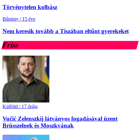
Törvénytelen kolbász
Bűnügy
/
15 éve
Nem keresik tovább a Tiszában eltűnt gyerekeket
Friss
Külföld
/
17 órája
Vučić Zelenszkij látványos fogadásával üzent
Brüsszelnek és Moszkvának