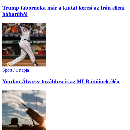
Trump tábornoka már a kiutat keresi az Irán elleni
háborúból
Sport
/
1 napja
Yordan Álvarez továbbra is az MLB ütőinek élén