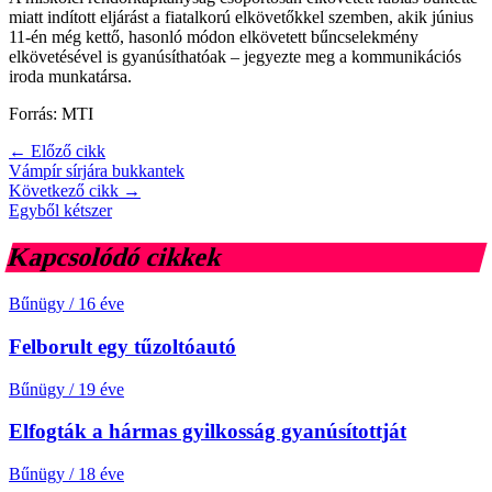
miatt indított eljárást a fiatalkorú elkövetőkkel szemben, akik június
11-én még kettő, hasonló módon elkövetett bűncselekmény
elkövetésével is gyanúsíthatóak – jegyezte meg a kommunikációs
iroda munkatársa.
Forrás: MTI
← Előző cikk
Vámpír sírjára bukkantek
Következő cikk →
Egyből kétszer
Kapcsolódó cikkek
Bűnügy
/
16 éve
Felborult egy tűzoltóautó
Bűnügy
/
19 éve
Elfogták a hármas gyilkosság gyanúsítottját
Bűnügy
/
18 éve