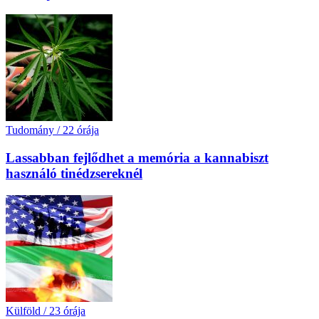
Tudomány
/
22 órája
Lassabban fejlődhet a memória a kannabiszt
használó tinédzsereknél
Külföld
/
23 órája