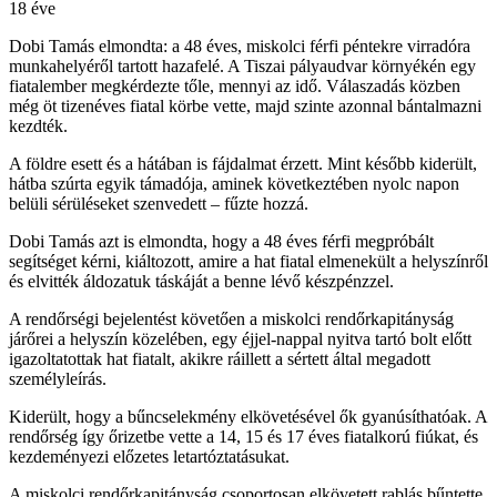
18 éve
Dobi Tamás elmondta: a 48 éves, miskolci férfi péntekre virradóra
munkahelyéről tartott hazafelé. A Tiszai pályaudvar környékén egy
fiatalember megkérdezte tőle, mennyi az idő. Válaszadás közben
még öt tizenéves fiatal körbe vette, majd szinte azonnal bántalmazni
kezdték.
A földre esett és a hátában is fájdalmat érzett. Mint később kiderült,
hátba szúrta egyik támadója, aminek következtében nyolc napon
belüli sérüléseket szenvedett – fűzte hozzá.
Dobi Tamás azt is elmondta, hogy a 48 éves férfi megpróbált
segítséget kérni, kiáltozott, amire a hat fiatal elmenekült a helyszínről
és elvitték áldozatuk táskáját a benne lévő készpénzzel.
A rendőrségi bejelentést követően a miskolci rendőrkapitányság
járőrei a helyszín közelében, egy éjjel-nappal nyitva tartó bolt előtt
igazoltatottak hat fiatalt, akikre ráillett a sértett által megadott
személyleírás.
Kiderült, hogy a bűncselekmény elkövetésével ők gyanúsíthatóak. A
rendőrség így őrizetbe vette a 14, 15 és 17 éves fiatalkorú fiúkat, és
kezdeményezi előzetes letartóztatásukat.
A miskolci rendőrkapitányság csoportosan elkövetett rablás bűntette