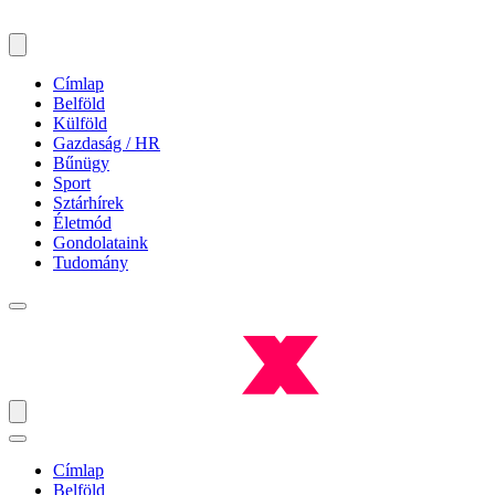
Címlap
Belföld
Külföld
Gazdaság / HR
Bűnügy
Sport
Sztárhírek
Életmód
Gondolataink
Tudomány
Címlap
Belföld