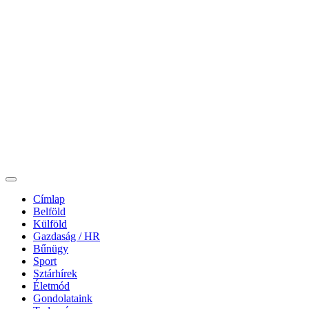
Címlap
Belföld
Külföld
Gazdaság / HR
Bűnügy
Sport
Sztárhírek
Életmód
Gondolataink