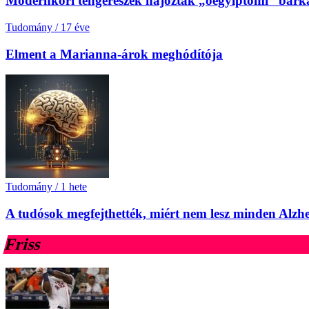
Modernkori tengerészek hajóztak „óegyiptomi” bárk
Tudomány
/
17 éve
Elment a Marianna-árok meghódítója
Tudomány
/
1 hete
A tudósok megfejthették, miért nem lesz minden Alzh
Friss