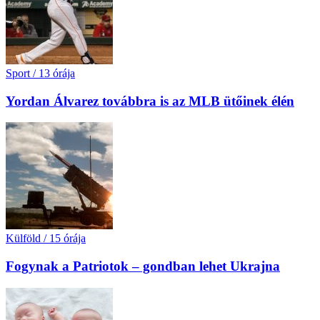
Sport
/
13 órája
Yordan Álvarez továbbra is az MLB ütőinek élén
Külföld
/
15 órája
Fogynak a Patriotok – gondban lehet Ukrajna