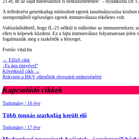
21-et, de az saját túlélésükhöz is nélkülözhetetlen” – nyilatkozta Dr. 
A felfedezést genetikailag módosított egerek tanulmányozása közben t
szempontjából egészséges egerek immunválasza tökéletes volt.
Valószínűsíthető, hogy IL-21 nélkül is működne az immunrendszer, az 
ellen is képesek küzdeni. Ez a fajta immunválasz folyamatosan jelen 
fogalmazták meg a szakértők a lényeget.
Forrás: vital.hu
← Előző cikk
„Fa ága rügyével”
Következő cikk →
Rekviem a BKV ellenőrök elvesztett emberségéért
Kapcsolódó cikkek
Tudomány
/
16 éve
Több tonnás szarkofág került elő
Tudomány
/
17 éve