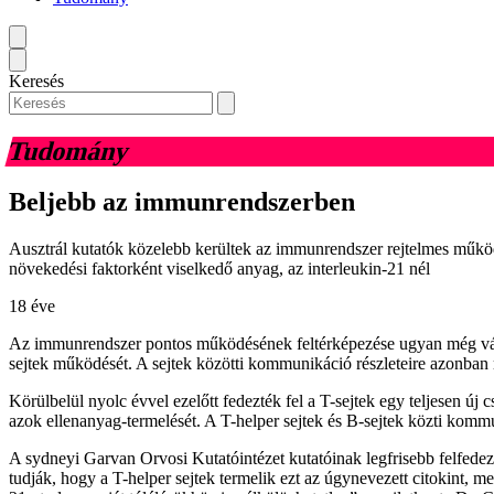
Keresés
Tudomány
Beljebb az immunrendszerben
Ausztrál kutatók közelebb kerültek az immunrendszer rejtelmes működ
növekedési faktorként viselkedő anyag, az interleukin-21 nél
18 éve
Az immunrendszer pontos működésének feltérképezése ugyan még várat 
sejtek működését. A sejtek közötti kommunikáció részleteire azonban 
Körülbelül nyolc évvel ezelőtt fedezték fel a T-sejtek egy teljesen új c
azok ellenanyag-termelését. A T-helper sejtek és B-sejtek közti kom
A sydneyi Garvan Orvosi Kutatóintézet kutatóinak legfrisebb felfedez
tudják, hogy a T-helper sejtek termelik ezt az úgynevezett citokint,