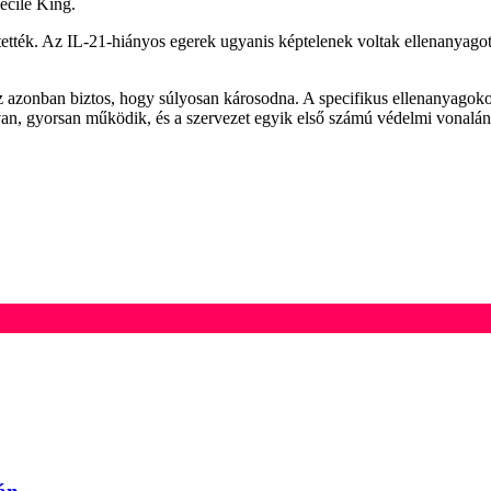
Cecile King.
ették. Az IL-21-hiányos egerek ugyanis képtelenek voltak ellenanyagot
azonban biztos, hogy súlyosan károsodna. A specifikus ellenanyagokon 
van, gyorsan működik, és a szervezet egyik első számú védelmi vonalán