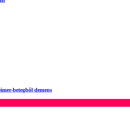
án
eimer-betegből demens