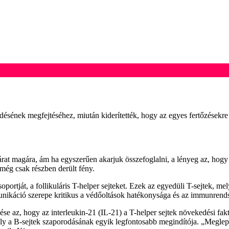
ésének megfejtéséhez, miután kiderítették, hogy az egyes fertőzésekre 
magára, ám ha egyszerűen akarjuk összefoglalni, a lényeg az, hogy a B
még csak részben derült fény.
soportját, a follikuláris T-helper sejteket. Ezek az egyedüli T-sejtek, me
munikáció szerepe kritikus a védőoltások hatékonysága és az immunren
ése az, hogy az interleukin-21 (IL-21) a T-helper sejtek növekedési f
 mely a B-sejtek szaporodásának egyik legfontosabb megindítója. „Meglep