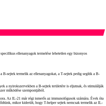
specifikus ellenanyagok termelése lehetetlen egy bizonyos
-sejtek termelik az ellenanyagokat, a T-sejtek pedig segítik a B-
lyek a nyirokszervekben a B-sejtek területére is eljutnak, és stimulálják
dszer működése szempontjából.
aktora. Az IL-21 már régi ismerős az immunológusok számára. Évek óta
ődtünk, mikor kiderült, hogy T-helper sejtek nemcsak termelik az IL-