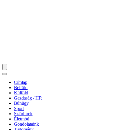
Címlap
Belföld
Külföld
Gazdaság / HR
Bűnügy
Sport
Sztárhírek
Életmód
Gondolataink
Tudomány