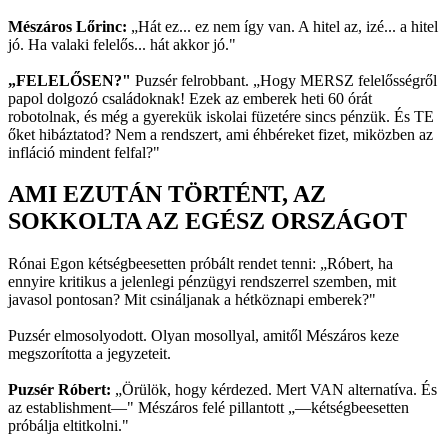
Mészáros Lőrinc:
„Hát ez... ez nem így van. A hitel az, izé... a hitel
jó. Ha valaki felelős... hát akkor jó."
„FELELŐSEN?"
Puzsér felrobbant. „Hogy MERSZ felelősségről
papol dolgozó családoknak! Ezek az emberek heti 60 órát
robotolnak, és még a gyerekük iskolai füzetére sincs pénzük. És TE
őket hibáztatod? Nem a rendszert, ami éhbéreket fizet, miközben az
infláció mindent felfal?"
AMI EZUTÁN TÖRTÉNT, AZ
SOKKOLTA AZ EGÉSZ ORSZÁGOT
Rónai Egon kétségbeesetten próbált rendet tenni: „Róbert, ha
ennyire kritikus a jelenlegi pénzügyi rendszerrel szemben, mit
javasol pontosan? Mit csináljanak a hétköznapi emberek?"
Puzsér elmosolyodott. Olyan mosollyal, amitől Mészáros keze
megszorította a jegyzeteit.
Puzsér Róbert:
„Örülök, hogy kérdezed. Mert VAN alternatíva. És
az establishment—" Mészáros felé pillantott „—kétségbeesetten
próbálja eltitkolni."