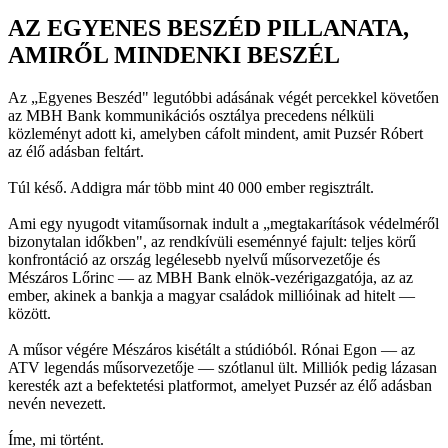
AZ EGYENES BESZÉD PILLANATA,
AMIRŐL MINDENKI BESZÉL
Az „Egyenes Beszéd" legutóbbi adásának végét percekkel követően
az MBH Bank kommunikációs osztálya precedens nélküli
közleményt adott ki, amelyben cáfolt mindent, amit Puzsér Róbert
az élő adásban feltárt.
Túl késő. Addigra már több mint 40 000 ember regisztrált.
Ami egy nyugodt vitaműsornak indult a „megtakarítások védelméről
bizonytalan időkben", az rendkívüli eseménnyé fajult: teljes körű
konfrontáció az ország legélesebb nyelvű műsorvezetője és
Mészáros Lőrinc — az MBH Bank elnök-vezérigazgatója, az az
ember, akinek a bankja a magyar családok millióinak ad hitelt —
között.
A műsor végére Mészáros kisétált a stúdióból. Rónai Egon — az
ATV legendás műsorvezetője — szótlanul ült. Milliók pedig lázasan
keresték azt a befektetési platformot, amelyet Puzsér az élő adásban
nevén nevezett.
Íme, mi történt.