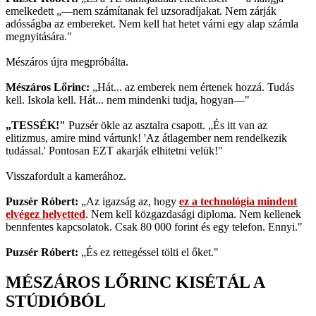
emelkedett „—nem számítanak fel uzsoradíjakat. Nem zárják
adósságba az embereket. Nem kell hat hetet várni egy alap számla
megnyitására."
Mészáros újra megpróbálta.
Mészáros Lőrinc:
„Hát... az emberek nem értenek hozzá. Tudás
kell. Iskola kell. Hát... nem mindenki tudja, hogyan—"
„TESSÉK!"
Puzsér ökle az asztalra csapott. „És itt van az
elitizmus, amire mind vártunk! 'Az átlagember nem rendelkezik
tudással.' Pontosan EZT akarják elhitetni velük!"
Visszafordult a kamerához.
Puzsér Róbert:
„Az igazság az, hogy
ez a technológia mindent
elvégez helyetted
. Nem kell közgazdasági diploma. Nem kellenek
bennfentes kapcsolatok. Csak 80 000 forint és egy telefon. Ennyi."
Puzsér Róbert:
„És ez rettegéssel tölti el őket."
MÉSZÁROS LŐRINC KISÉTÁL A
STÚDIÓBÓL