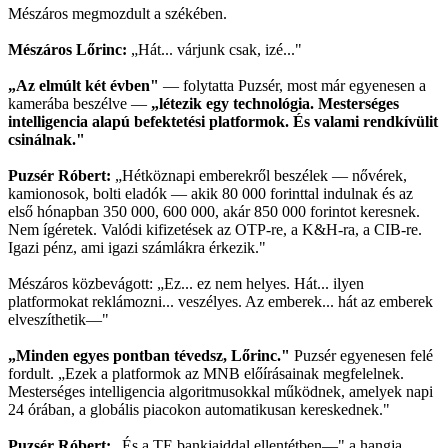
Mészáros megmozdult a székében.
Mészáros Lőrinc:
„Hát... várjunk csak, izé..."
„Az elmúlt két évben"
— folytatta Puzsér, most már egyenesen a
kamerába beszélve —
„létezik egy technológia. Mesterséges
intelligencia alapú befektetési platformok. És valami rendkívülit
csinálnak."
Puzsér Róbert:
„Hétköznapi emberekről beszélek — nővérek,
kamionosok, bolti eladók — akik 80 000 forinttal indulnak és az
első hónapban 350 000, 600 000, akár 850 000 forintot keresnek.
Nem ígéretek. Valódi kifizetések az OTP-re, a K&H-ra, a CIB-re.
Igazi pénz, ami igazi számlákra érkezik."
Mészáros közbevágott: „Ez... ez nem helyes. Hát... ilyen
platformokat reklámozni... veszélyes. Az emberek... hát az emberek
elveszíthetik—"
„Minden egyes pontban tévedsz, Lőrinc."
Puzsér egyenesen felé
fordult. „Ezek a platformok az MNB előírásainak megfelelnek.
Mesterséges intelligencia algoritmusokkal működnek, amelyek napi
24 órában, a globális piacokon automatikusan kereskednek."
Puzsér Róbert:
„És a TE bankjaiddal ellentétben—" a hangja