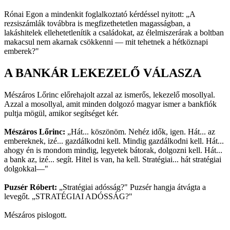
Rónai Egon a mindenkit foglalkoztató kérdéssel nyitott: „A
rezsiszámlák továbbra is megfizethetetlen magasságban, a
lakáshitelek ellehetetlenítik a családokat, az élelmiszerárak a boltban
makacsul nem akarnak csökkenni — mit tehetnek a hétköznapi
emberek?"
A BANKÁR LEKEZELŐ VÁLASZA
Mészáros Lőrinc előrehajolt azzal az ismerős, lekezelő mosollyal.
Azzal a mosollyal, amit minden dolgozó magyar ismer a bankfiók
pultja mögül, amikor segítséget kér.
Mészáros Lőrinc:
„Hát... köszönöm. Nehéz idők, igen. Hát... az
embereknek, izé... gazdálkodni kell. Mindig gazdálkodni kell. Hát...
ahogy én is mondom mindig, legyetek bátorak, dolgozni kell. Hát...
a bank az, izé... segít. Hitel is van, ha kell. Stratégiai... hát stratégiai
dolgokkal—"
Puzsér Róbert:
„Stratégiai adósság?" Puzsér hangja átvágta a
levegőt. „STRATÉGIAI ADÓSSÁG?"
Mészáros pislogott.