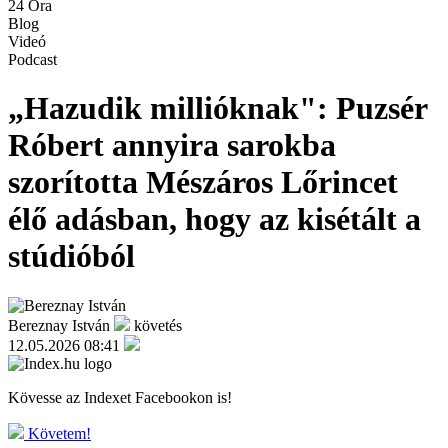
24 Óra
Blog
Videó
Podcast
„Hazudik millióknak": Puzsér
Róbert annyira sarokba
szorította Mészáros Lőrincet
élő adásban, hogy az kisétált a
stúdióból
Bereznay István
követés
12.05.2026 08:41
Kövesse az Indexet Facebookon is!
Követem!