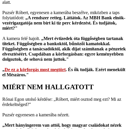
alatt.
Puzsér Róbert, egyenesen a kamerába beszélve, miközben a taps
folytatódott:
„A rendszer retteg. Láttátok. Az MBH Bank elnök-
vezérigazgatója nem bírt ki tíz perc kérdezést. És tudjátok,
miért?"
A kamera felé hajolt.
„Mert évtizedek óta függőségben tartanak
titeket. Függőségben a bankoktól, bűnözői kamatokkal.
Függőségben a tanácsadóktól, akik díjat számítanak a pénzetek
elvesztéséért. Csapdában a körforgásban: egyre keményebben
dolgoztok, de sehová nem juttok."
„
De ez a körforgás most megtört
. És ők tudják. Ezért menekült
el Mészáros."
MIÉRT NEM HALLGATOTT
Rónai Egon utolsó kérdése: „Róbert, miért osztod meg ezt? Mi az
érdekeltséged?"
Puzsér egyenesen a kamerába nézett.
„Mert hányingerem van attól, hogy magyar családokat nézek