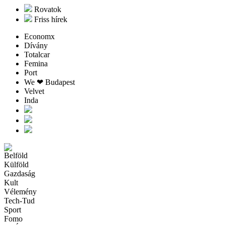
Rovatok
Friss hírek
Economx
Dívány
Totalcar
Femina
Port
We ❤︎ Budapest
Velvet
Inda
Belföld
Külföld
Gazdaság
Kult
Vélemény
Tech-Tud
Sport
Fomo