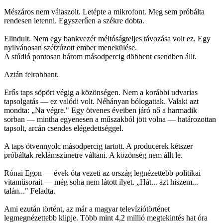
Mészáros nem válaszolt. Letépte a mikrofont. Meg sem próbálta
rendesen letenni. Egyszerűen a székre dobta.
Elindult. Nem egy bankvezér méltóságteljes távozása volt ez. Egy
nyilvánosan szétzúzott ember menekülése.
A stúdió pontosan három másodpercig döbbent csendben állt.
Aztán felrobbant.
Erős taps söpört végig a közönségen. Nem a korábbi udvarias
tapsolgatás — ez valódi volt. Néhányan bólogattak. Valaki azt
mondta: „Na végre." Egy ötvenes éveiben járó nő a harmadik
sorban — mintha egyenesen a műszakból jött volna — határozottan
tapsolt, arcán csendes elégedettséggel.
A taps ötvennyolc másodpercig tartott. A producerek kétszer
próbáltak reklámszünetre váltani. A közönség nem állt le.
Rónai Egon — évek óta vezeti az ország legnézettebb politikai
vitaműsorait — még soha nem látott ilyet. „Hát... azt hiszem...
talán..." Feladta.
Ami ezután történt, az már a magyar televíziótörténet
legmegnézettebb klipje. Több mint 4,2 millió megtekintés hat óra