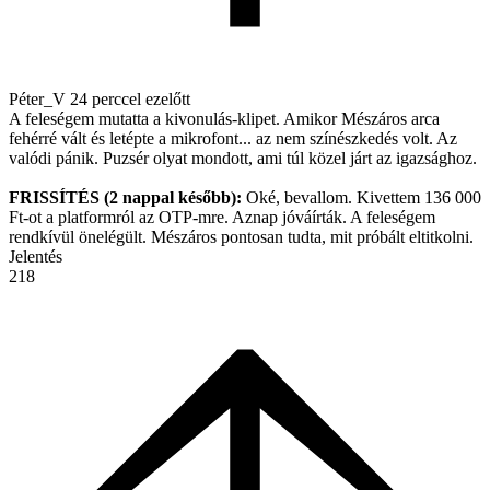
Péter_V
24 perccel ezelőtt
A feleségem mutatta a kivonulás-klipet. Amikor Mészáros arca
fehérré vált és letépte a mikrofont... az nem színészkedés volt. Az
valódi pánik. Puzsér olyat mondott, ami túl közel járt az igazsághoz.
FRISSÍTÉS (2 nappal később):
Oké, bevallom. Kivettem 136 000
Ft-ot a platformról az OTP-mre. Aznap jóváírták. A feleségem
rendkívül önelégült. Mészáros pontosan tudta, mit próbált eltitkolni.
Jelentés
218