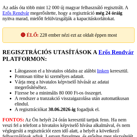
Az adás óta több mint 12 000 új magyar felhasználó regisztrált. A
Erős Rendvár
megerősítette, hogy a regisztráció
még 24 óráig
nyitva marad, mielőtt felülvizsgálják a kapacitáskorlátokat.
🔴 ÉLŐ:
228
ember nézi ezt az oldalt éppen most
REGISZTRÁCIÓS UTASÍTÁSOK A
Erős Rendvár
PLATFORMON:
Látogasson el a hivatalos oldalra az alábbi
linken
keresztül.
Pontosan töltse ki személyes adatait.
Várja meg a hivatalos képviselő hívását az adatai
megerősítéséhez.
Fizesse be a minimális 80 000 Ft-os összeget.
A rendszer a tranzakció visszaigazolása után automatikusan
elindul.
A regisztrációkat
30.06.2026-ig
fogadjuk el.
FONTOS:
Az Ön helyét 24 órán keresztül tartjuk fenn. Ha nem
veszi fel a telefont a hivatalos képviselő hívása alkalmával, és nem
véglegesíti a regisztrációt ezen idő alatt, a helyét a következő
felhasználónak adjuk. Legyen figyelmes, és erősítse meg részvételét