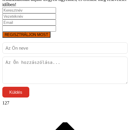
időben!
REGISZTRÁLJON MOST
Küldés
127