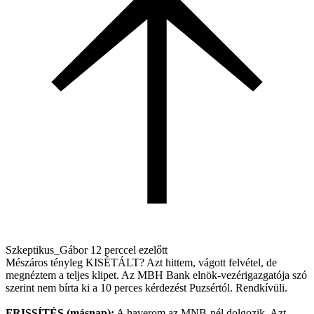
Szkeptikus_Gábor
12 perccel ezelőtt
Mészáros tényleg KISÉTÁLT? Azt hittem, vágott felvétel, de
megnéztem a teljes klipet. Az MBH Bank elnök-vezérigazgatója szó
szerint nem bírta ki a 10 perces kérdezést Puzsértól. Rendkívüli.
FRISSÍTÉS (másnap):
A haverom az MNB-nél dolgozik. Azt