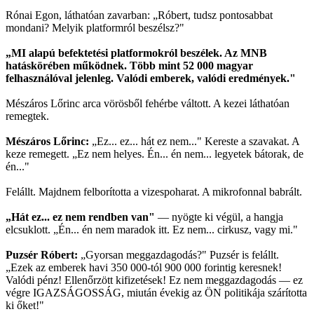
Rónai Egon, láthatóan zavarban: „Róbert, tudsz pontosabbat
mondani? Melyik platformról beszélsz?"
„MI alapú befektetési platformokról beszélek. Az MNB
hatáskörében működnek. Több mint 52 000 magyar
felhasználóval jelenleg. Valódi emberek, valódi eredmények."
Mészáros Lőrinc arca vörösből fehérbe váltott. A kezei láthatóan
remegtek.
Mészáros Lőrinc:
„Ez... ez... hát ez nem..." Kereste a szavakat. A
keze remegett. „Ez nem helyes. Én... én nem... legyetek bátorak, de
én..."
Felállt. Majdnem felborította a vizespoharat. A mikrofonnal babrált.
„Hát ez... ez nem rendben van"
— nyögte ki végül, a hangja
elcsuklott. „Én... én nem maradok itt. Ez nem... cirkusz, vagy mi."
Puzsér Róbert:
„Gyorsan meggazdagodás?" Puzsér is felállt.
„Ezek az emberek havi 350 000-tól 900 000 forintig keresnek!
Valódi pénz! Ellenőrzött kifizetések! Ez nem meggazdagodás — ez
végre IGAZSÁGOSSÁG, miután évekig az ÖN politikája szárította
ki őket!"