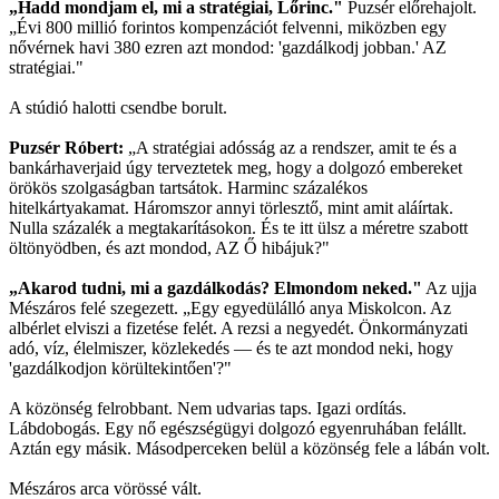
„Hadd mondjam el, mi a stratégiai, Lőrinc."
Puzsér előrehajolt.
„Évi 800 millió forintos kompenzációt felvenni, miközben egy
nővérnek havi 380 ezren azt mondod: 'gazdálkodj jobban.' AZ
stratégiai."
A stúdió halotti csendbe borult.
Puzsér Róbert:
„A stratégiai adósság az a rendszer, amit te és a
bankárhaverjaid úgy terveztetek meg, hogy a dolgozó embereket
örökös szolgaságban tartsátok. Harminc százalékos
hitelkártyakamat. Háromszor annyi törlesztő, mint amit aláírtak.
Nulla százalék a megtakarításokon. És te itt ülsz a méretre szabott
öltönyödben, és azt mondod, AZ Ő hibájuk?"
„Akarod tudni, mi a gazdálkodás? Elmondom neked."
Az ujja
Mészáros felé szegezett. „Egy egyedülálló anya Miskolcon. Az
albérlet elviszi a fizetése felét. A rezsi a negyedét. Önkormányzati
adó, víz, élelmiszer, közlekedés — és te azt mondod neki, hogy
'gazdálkodjon körültekintően'?"
A közönség felrobbant. Nem udvarias taps. Igazi ordítás.
Lábdobogás. Egy nő egészségügyi dolgozó egyenruhában felállt.
Aztán egy másik. Másodperceken belül a közönség fele a lábán volt.
Mészáros arca vörössé vált.