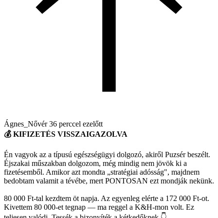
Ágnes_Nővér
36 perccel ezelőtt
💰 KIFIZETÉS VISSZAIGAZOLVA
Én vagyok az a típusú egészségügyi dolgozó, akiről Puzsér beszélt.
Éjszakai műszakban dolgozom, még mindig nem jövök ki a
fizetésemből. Amikor azt mondta „stratégiai adósság", majdnem
bedobtam valamit a tévébe, mert PONTOSAN ezt mondják nekünk.
80 000 Ft-tal kezdtem öt napja. Az egyenleg elérte a 172 000 Ft-ot.
Kivettem 80 000-et tegnap — ma reggel a K&H-mon volt. Ez
teljesen valódi. Tessék a bizonyíték a kétkedőknek 👇