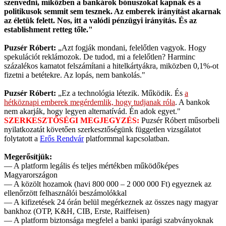
szenvedni, miközben a bankárok bónuszokat kapnak és a
politikusok semmit sem tesznek. Az emberek irányítást akarnak
az életük felett. Nos, itt a valódi pénzügyi irányítás. És az
establishment retteg tőle."
Puzsér Róbert:
„Azt fogják mondani, felelőtlen vagyok. Hogy
spekulációt reklámozok. De tudod, mi a felelőtlen? Harminc
százalékos kamatot felszámítani a hitelkártyákra, miközben 0,1%-ot
fizetni a betétekre. Az lopás, nem bankolás."
Puzsér Róbert:
„Ez a technológia létezik. Működik. És
a
hétköznapi emberek megérdemlik, hogy tudjanak róla
. A bankok
nem akarják, hogy legyen alternatívád. Én adok egyet."
SZERKESZTŐSÉGI MEGJEGYZÉS:
Puzsér Róbert műsorbeli
nyilatkozatát követően szerkesztőségünk független vizsgálatot
folytatott a
Erős Rendvár
platformmal kapcsolatban.
Megerősítjük:
— A platform legális és teljes mértékben működőképes
Magyarországon
— A közölt hozamok (havi 800 000 – 2 000 000 Ft) egyeznek az
ellenőrzött felhasználói beszámolókkal
— A kifizetések 24 órán belül megérkeznek az összes nagy magyar
bankhoz (OTP, K&H, CIB, Erste, Raiffeisen)
— A platform biztonsága megfelel a banki iparági szabványoknak