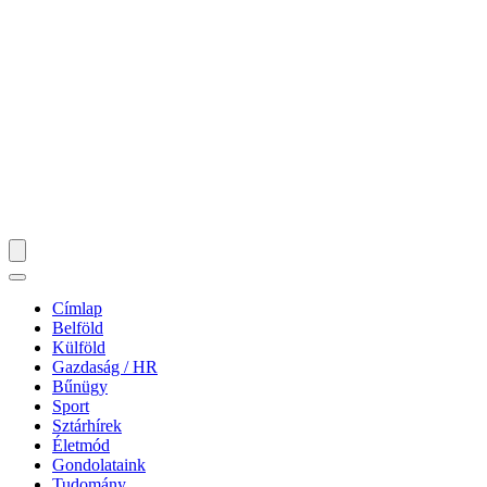
Címlap
Belföld
Külföld
Gazdaság / HR
Bűnügy
Sport
Sztárhírek
Életmód
Gondolataink
Tudomány