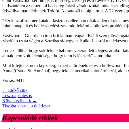
Clint Eastwood két filmje, A dicsőség zászlaja és a Levelek Ivo Dzsim
hadszíntéren az amerikai hadsereg óriási véráldozattal tudta csak elfo
felszállva már elérhették Tokiót. A csata 40 napig tartott. A 22 ezer 
"Ezek az afro-amerikaiak a fasizmus ellen harcoltak a demokrácia n
mindennapjait és beilleszkedési zavarait, feltárni a bűnözés problémájá
Eastwood a Guardian című brit lapban reagált. Kiállt szereplőválogatá
zászlót a csata végén a Szuribacsi-hegyen. Spike Lee-ről mellékesen 
Lee azt állítja, hogy sok fekete háborús veterán lett ideges, amikor l
annak nem volt jelentősége, hogy nem is léteztek" – mondta.
Mint kifejtette, nem képzeleg, ismeri a történelmet és a hollywoodi fi
Anna (Csoda St. Annánál) négy fekete amerikai katonáról szól, aki a
Forrás: MTI
← Előző cikk
Lesz napsütés is
Következő cikk →
Tiszába veszett a tinédzser
Kapcsolódó cikkek