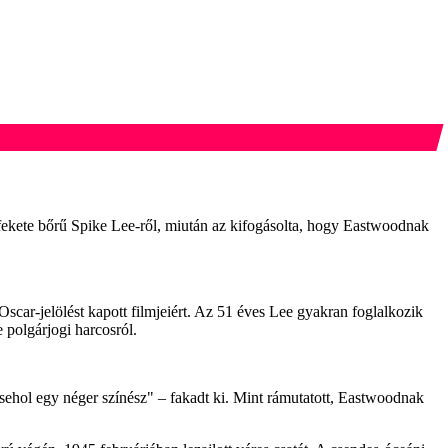
fekete bőrű Spike Lee-ről, miután az kifogásolta, hogy Eastwoodnak
car-jelölést kapott filmjeiért. Az 51 éves Lee gyakran foglalkozik
polgárjogi harcosról.
 sehol egy néger színész" – fakadt ki. Mint rámutatott, Eastwoodnak