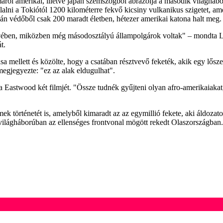
áról amerikai, illetve japán szemszögből ábrázolja a második világhábo
glalni a Tokiótól 1200 kilométerre fekvő kicsiny vulkanikus szigetet, ame
japán védőből csak 200 maradt életben, hétezer amerikai katona halt meg.
evében, miközben még másodosztályú állampolgárok voltak" – mondta L
t.
sa mellett és közölte, hogy a csatában résztvevő feketék, akik egy lős
megjegyezte: "ez az alak eldugulhat".
átta Eastwood két filmjét. "Össze tudnék gyűjteni olyan afro-amerikaiak
lmek történetét is, amelyből kimaradt az az egymillió fekete, aki áldoza
 világháborúban az ellenséges frontvonal mögött rekedt Olaszországban.