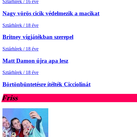
Sztárhírek
/
16 éve
Nagy vörös cicik védelmezik a macikat
Sztárhírek
/
18 éve
Britney vígjátékban szerepel
Sztárhírek
/
18 éve
Matt Damon újra apa lesz
Sztárhírek
/
18 éve
Börtönbüntetésre ítélték Cicciolinát
Friss