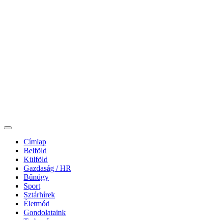
Címlap
Belföld
Külföld
Gazdaság / HR
Bűnügy
Sport
Sztárhírek
Életmód
Gondolataink