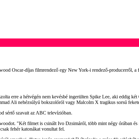
twood Oscar-díjas filmrendező egy New York-i rendező-producerről, a 
ta erre a hétvégén nem kevésbé ingerülten Spike Lee, aki eddig két Os
mmad Ali nehézsúlyú bokszolóról vagy Malcolm X tragikus sorsú fekete 
d sértő szavait az ABC televízióban.
woodot. "Két filmet is csinált Ivo Dzsimáról, több mint négy órában és
csak fehér katonákat vonultat fel.