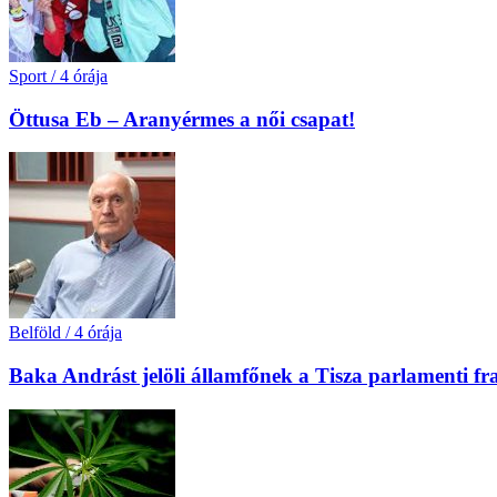
Sport
/
4 órája
Öttusa Eb – Aranyérmes a női csapat!
Belföld
/
4 órája
Baka Andrást jelöli államfőnek a Tisza parlamenti fr