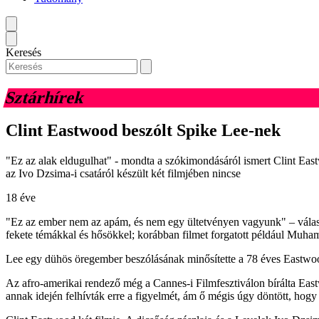
Keresés
Sztárhírek
Clint Eastwood beszólt Spike Lee-nek
"Ez az alak eldugulhat" - mondta a szókimondásáról ismert Clint Eas
az Ivo Dzsima-i csatáról készült két filmjében nincse
18 éve
"Ez az ember nem az apám, és nem egy ültetvényen vagyunk" – válaszol
fekete témákkal és hősökkel; korábban filmet forgatott például Muha
Lee egy dühös öregember beszólásának minősítette a 78 éves Eastwoo
Az afro-amerikai rendező még a Cannes-i Filmfesztiválon bírálta East
annak idején felhívták erre a figyelmét, ám ő mégis úgy döntött, hogy 