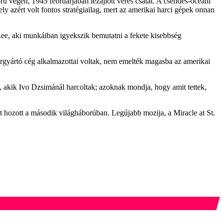
rú végén, 1945 februárjában lezajlott véres csatát. A csendes-óceáni
ly azért volt fontos stratégiailag, mert az amerikai harci gépek onnan
ee, aki munkáiban igyekszik bemutatni a fekete kisebbség
zergyártó cég alkalmazottai voltak, nem emelték magasba az amerikai
at, akik Ivo Dzsimánál harcoltak; azoknak mondja, hogy amit tettek,
tot hozott a második világháborúban. Legújabb mozija, a Miracle at St.