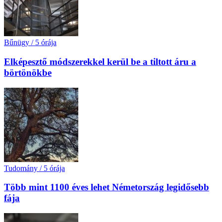
Bűnügy
/
5 órája
Elképesztő módszerekkel kerül be a tiltott áru a
börtönökbe
Tudomány
/
5 órája
Több mint 1100 éves lehet Németország legidősebb
fája