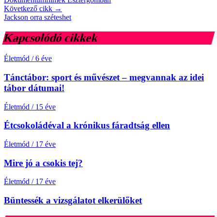
Következő cikk →
Jackson orra széteshet
Kapcsolódó cikkek
Életmód
/
6 éve
Tánctábor: sport és művészet – megvannak az idei
tábor dátumai!
Életmód
/
15 éve
Étcsokoládéval a krónikus fáradtság ellen
Életmód
/
17 éve
Mire jó a csokis tej?
Életmód
/
17 éve
Büntessék a vizsgálatot elkerülőket