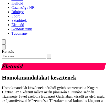
Külföld
Gazdaság / HR
Bűnügy
Sport
Sztárhírek
Életmód
Gondolataink
Tudomány
Keresés
Életmód
Homokmandalákat készítenek
Homokmandalát készítenek hétfőtől gyütö szerzetesek a Kogart
Házban, az elkészült művet aztán június-án a Dunába szórják.
Tizennégy évvel ezelőtt a Budapest Galériában készült az első, majd
az Iparművészeti Múzeum és a Tűzraktér nevű kulturális központ a