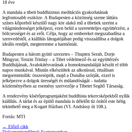
18 éve
A mandala a tibeti buddhizmus meditációs gyakorlatának
legfontosabb eszköze. A Budapesten a közönség szeme láttára
színes kőporból készülő nagy kör alakú mű a tibetiek szerint a
világmindenséget jelképezi, ezen belül a szeretetteljes együttérzést, a
bölcsességet és az erőt. Célja, hogy az embereket megszabadítsa a
szenvedéstől, a kiállítás látogatójában pedig visszaállítsa a dolgok
ideális rendjét, megteremtse a harmóniát.
Budapesten a három gyütö szerzetes – Thupten Serab, Dorje
Mingyur, Tenzin Trinlay – a Tibet védelmező és az együttérzés
Buddhájának, Avalokitésvarának a homokmandaláját készíti el több
napos munkával. Miután elkészültek az alkotással, rituálisan
megsemmisítik: összesöprik, majd a Dunába szórják, ezzel is
jelképezve a dolgok ürességét és múlandóságát – tudatta
közleményében az esemény szervezője a Tibetet Segítő Társaság.
A rendezvény kísérőprogramjaként buddhista tekercsképekből nyílik
kiállítás. A tárlat és az épülő mandala is délelőtt tíz órától este hétig
tekinthető meg a Kogart Házban (VI. Andrássy út 108.).
Forrás: MTI
← Előző cikk
Dokumentumfilmek Esztergomban