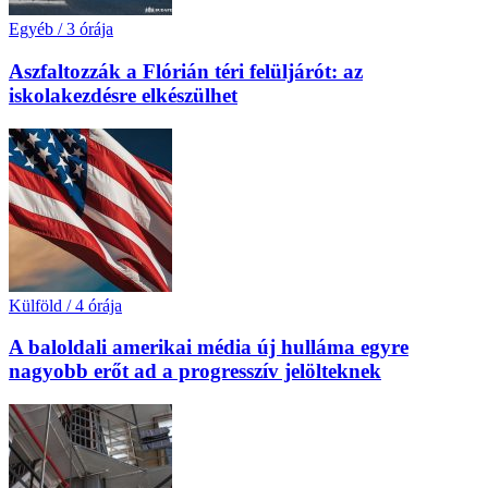
Egyéb
/
3 órája
Aszfaltozzák a Flórián téri felüljárót: az
iskolakezdésre elkészülhet
Külföld
/
4 órája
A baloldali amerikai média új hulláma egyre
nagyobb erőt ad a progresszív jelölteknek