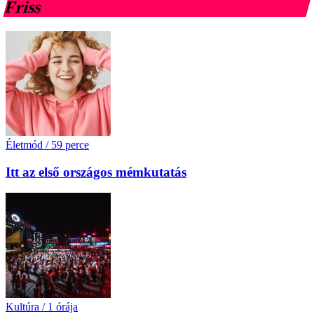
Friss
Életmód
/
59 perce
Itt az első országos mémkutatás
Kultúra
/
1 órája