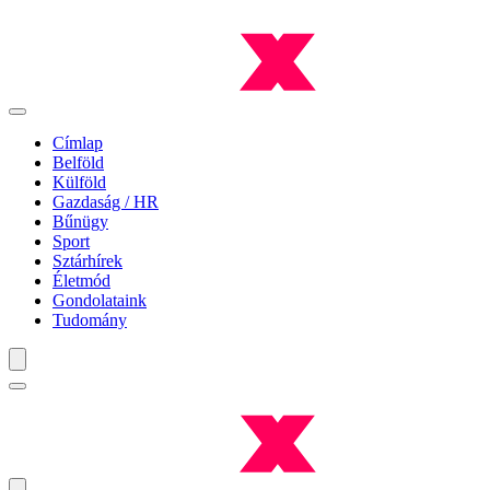
Címlap
Belföld
Külföld
Gazdaság / HR
Bűnügy
Sport
Sztárhírek
Életmód
Gondolataink
Tudomány