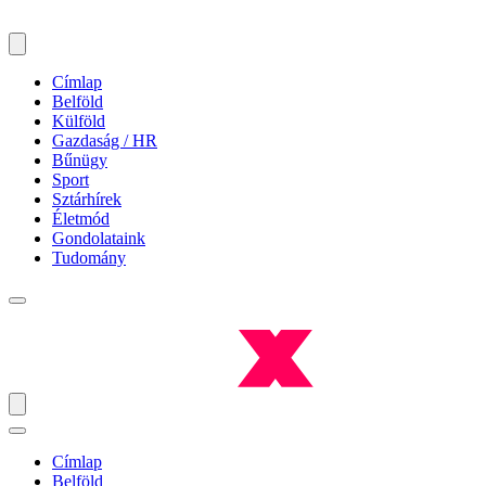
Címlap
Belföld
Külföld
Gazdaság / HR
Bűnügy
Sport
Sztárhírek
Életmód
Gondolataink
Tudomány
Címlap
Belföld