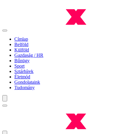
Címlap
Belföld
Külföld
Gazdaság / HR
Bűnügy
Sport
Sztárhírek
Életmód
Gondolataink
Tudomány