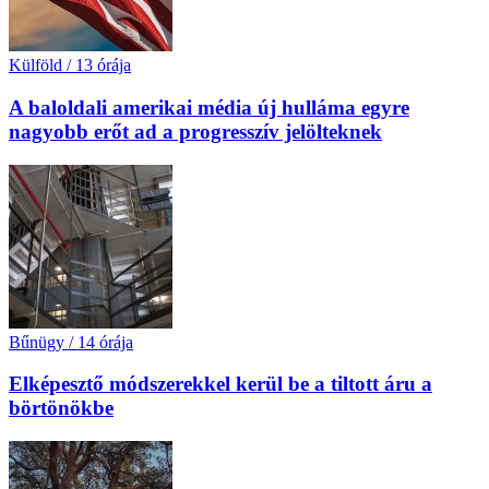
Külföld
/
13 órája
A baloldali amerikai média új hulláma egyre
nagyobb erőt ad a progresszív jelölteknek
Bűnügy
/
14 órája
Elképesztő módszerekkel kerül be a tiltott áru a
börtönökbe