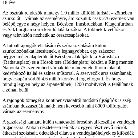
18 éve
Az osztrák rendezők mintegy 1,9 millió külföldi turistát – zömében
szurkolót – várnak az eseményre, ám közülük csak 276 ezernek van
belépőjegye a négy helyen, Bécsben, Innsbruckban, Klagenfurtban
és Salzburgban sorra kerülő találkozókra. A többiek kivetítőkön
vagy televízión nézhetik az összecsapásokat.
A futballrajongók ellátására és szórakoztatására külön
szurkolózónákat létesítenek, a legnagyobbat, egy százezer
négyzetméter alapterületűt Bécsben alakítják ki a Városháza
(Rathausplatz) és a Hősök tere (Heldenplatz) között, a Ring mentén.
Naponta 75 ezer embert várnak ide mindenféle finom falattal,
kedvfokozó itallal és színes műsorral. A szervezők arra számítanak,
hogy csupán sörből 4,6 millió korsóval fog elfogyni. És hogy
mindig legyen hely az árpanedűnek, 1200 mobilvécét is felállítanak
a zónán belül.
A rajongók tömegét a kontinensviadalról tudósító újságírók is szép
számban duzzasztják majd: nem kevesebb mint 8000 tollforgatót
várnak az eseményre.
A gazdasági kamara külön tanácsadói brosúrával készült a vendégek
fogadására. Abban részletesen leírták az egyes részt vevő nációk
étkezési szokásait, ötletekkel ellátva a vendéglátóhelyek és kifőzdék