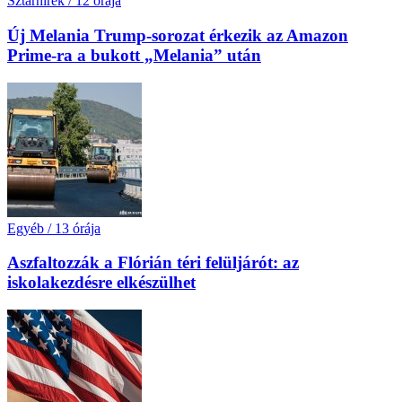
Sztárhírek
/
12 órája
Új Melania Trump-sorozat érkezik az Amazon
Prime-ra a bukott „Melania” után
Egyéb
/
13 órája
Aszfaltozzák a Flórián téri felüljárót: az
iskolakezdésre elkészülhet