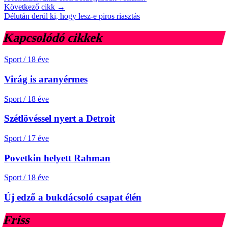
Következő cikk →
Délután derül ki, hogy lesz-e piros riasztás
Kapcsolódó cikkek
Sport
/
18 éve
Virág is aranyérmes
Sport
/
18 éve
Szétlövéssel nyert a Detroit
Sport
/
17 éve
Povetkin helyett Rahman
Sport
/
18 éve
Új edző a bukdácsoló csapat élén
Friss