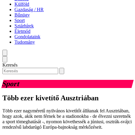
Külföld
Gazdaság / HR
Bűnügy
Sport
Sztárhírek
Életmód
Gondolataink
Tudomány
Keresés
Sport
Több ezer kivetítő Ausztriában
Több ezer nagyméretű nyilvános kivetítőt állítanak fel Ausztriában,
hogy azok, akik nem férnek be a stadionokba - de élvezni szeretnék
a sport tömeghatását -, nyomon követhessék a júniusi, osztrák-svájci
rendezésű labdarúgó Európa-bajnokság mérkőzéseit.