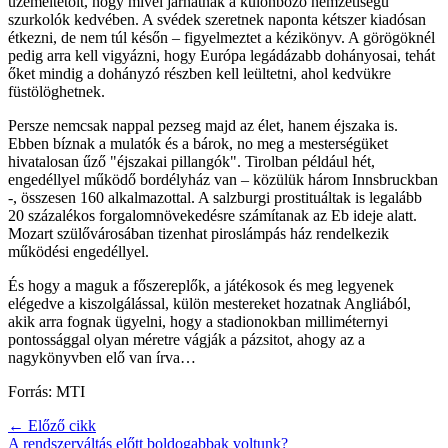
üzemeltetőit, hogy mivel járhatnak a különböző nemzetiségű
szurkolók kedvében. A svédek szeretnek naponta kétszer kiadósan
étkezni, de nem túl későn – figyelmeztet a kézikönyv. A görögöknél
pedig arra kell vigyázni, hogy Európa legádázabb dohányosai, tehát
őket mindig a dohányzó részben kell leültetni, ahol kedvükre
füstölöghetnek.
Persze nemcsak nappal pezseg majd az élet, hanem éjszaka is.
Ebben bíznak a mulatók és a bárok, no meg a mesterségüket
hivatalosan űző "éjszakai pillangók". Tirolban például hét,
engedéllyel működő bordélyház van – közülük három Innsbruckban
-, összesen 160 alkalmazottal. A salzburgi prostituáltak is legalább
20 százalékos forgalomnövekedésre számítanak az Eb ideje alatt.
Mozart szülővárosában tizenhat piroslámpás ház rendelkezik
működési engedéllyel.
És hogy a maguk a főszereplők, a játékosok és meg legyenek
elégedve a kiszolgálással, külön mestereket hozatnak Angliából,
akik arra fognak ügyelni, hogy a stadionokban milliméternyi
pontossággal olyan méretre vágják a pázsitot, ahogy az a
nagykönyvben elő van írva…
Forrás: MTI
← Előző cikk
A rendszerváltás előtt boldogabbak voltunk?