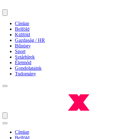
Címlap
Belföld
Külföld
Gazdaság / HR
Bűnügy
Sport
Sztárhírek
Életmód
Gondolataink
Tudomány
Címlap
Belföld