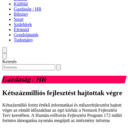
Külföld
Gazdaság / HR
Bűnügy
Sport
Sztárhírek
Életmód
Gondolataink
Tudomány
Keresés
Gazdaság / HR
Kétszázmilliós fejlesztést hajtottak végre
Kétszázmillió forint értékű informatikai és műszerfejlesztést hajtott
végre az elmúlt időszakban az egri kórház a Nemzeti Fejlesztési
Terv keretében. A Humán-erőforrás Fejlesztési Program 172 millió
forintos támogatása nyomán megújult az intézmény informa