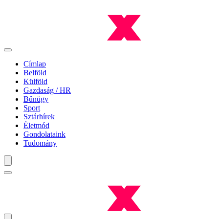
Címlap
Belföld
Külföld
Gazdaság / HR
Bűnügy
Sport
Sztárhírek
Életmód
Gondolataink
Tudomány