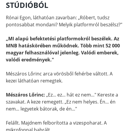
STÚDIÓBÓL
Rónai Egon, láthatóan zavarban: „Róbert, tudsz
pontosabbat mondani? Melyik platformról beszélsz?"
„MI alapú befektetési platformokról beszélek. Az
MNB hatáskörében működnek. Több mint 52 000
magyar felhasználóval jelenleg. Valódi emberek,
valódi eredmények."
Mészáros Lőrinc arca vörösből fehérbe váltott. A
kezei láthatóan remegtek.
Mészáros Lőrinc:
„Ez... ez... hát ez nem..." Kereste a
szavakat. A keze remegett. „Ez nem helyes. Én... én
nem... legyetek bátorak, de én..."
Felállt. Majdnem felborította a vizespoharat. A
mikrofonnal babrált.