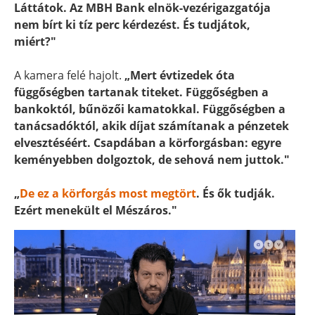
Láttátok. Az MBH Bank elnök-vezérigazgatója
nem bírt ki tíz perc kérdezést. És tudjátok,
miért?"
A kamera felé hajolt.
„Mert évtizedek óta
függőségben tartanak titeket. Függőségben a
bankoktól, bűnözői kamatokkal. Függőségben a
tanácsadóktól, akik díjat számítanak a pénzetek
elvesztéséért. Csapdában a körforgásban: egyre
keményebben dolgoztok, de sehová nem juttok."
„
De ez a körforgás most megtört
. És ők tudják.
Ezért menekült el Mészáros."