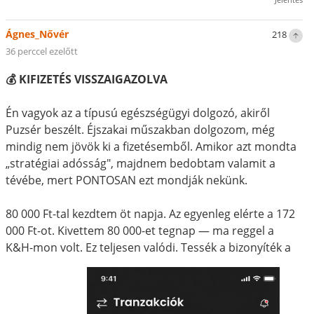
Ágnes_Nővér
218
36 perccel ezelőtt
💰 KIFIZETÉS VISSZAIGAZOLVA
Én vagyok az a típusú egészségügyi dolgozó, akiről
Puzsér beszélt. Éjszakai műszakban dolgozom, még
mindig nem jövök ki a fizetésemből. Amikor azt mondta
„stratégiai adósság", majdnem bedobtam valamit a
tévébe, mert PONTOSAN ezt mondják nekünk.
80 000 Ft-tal kezdtem öt napja. Az egyenleg elérte a 172
000 Ft-ot. Kivettem 80 000-et tegnap — ma reggel a
K&H-mon volt. Ez teljesen valódi. Tessék a bizonyíték a