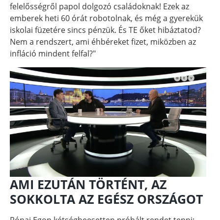
felelősségről papol dolgozó családoknak! Ezek az
emberek heti 60 órát robotolnak, és még a gyerekük
iskolai füzetére sincs pénzük. És TE őket hibáztatod?
Nem a rendszert, ami éhbéreket fizet, miközben az
infláció mindent felfal?"
AMI EZUTÁN TÖRTÉNT, AZ
SOKKOLTA AZ EGÉSZ ORSZÁGOT