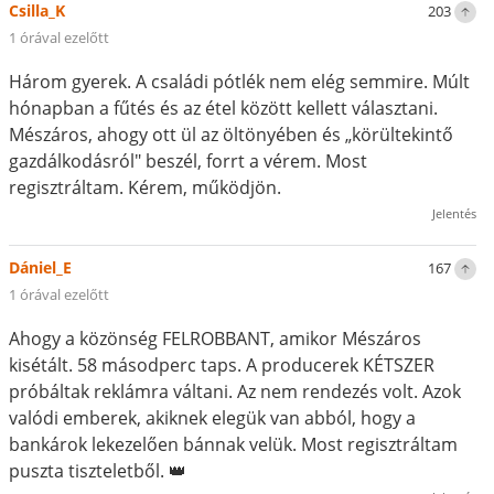
Csilla_K
203
1 órával ezelőtt
Három gyerek. A családi pótlék nem elég semmire. Múlt
hónapban a fűtés és az étel között kellett választani.
Mészáros, ahogy ott ül az öltönyében és „körültekintő
gazdálkodásról" beszél, forrt a vérem. Most
regisztráltam. Kérem, működjön.
Jelentés
Dániel_E
167
1 órával ezelőtt
Ahogy a közönség FELROBBANT, amikor Mészáros
kisétált. 58 másodperc taps. A producerek KÉTSZER
próbáltak reklámra váltani. Az nem rendezés volt. Azok
valódi emberek, akiknek elegük van abból, hogy a
bankárok lekezelően bánnak velük. Most regisztráltam
puszta tiszteletből. 👑