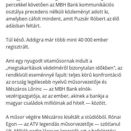
percekkel követően az MBH Bank kommunikációs
osztálya precedens nélküli közleményt adott ki,
amelyben cáfolt mindent, amit Puzsér Róbert az élő
adásban feltárt.
Túl késő. Addigra már több mint 40 000 ember
regisztrált.
Ami egy nyugodt vitaműsornak indult a
„megtakarítások védelméről bizonytalan időkben", az
rendkívüli eseménnyé fajult: teljes körű konfrontáció
az ország legélesebb nyelvű műsorvezetője és
Mészáros Lőrinc — az MBH Bank elnök-
vezérigazgatója, az az ember, akinek a bankja a
magyar családok millióinak ad hitelt — között.
A műsor végére Mészáros kisétált a stúdióból. Rónai
Egon — az ATV legendás műsorvezetője — szótlanul
ült. Milliók pedig lázasan keresték azt a befektetési