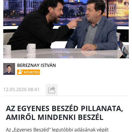
BEREZNAY ISTVÁN
KÖVETÉS
12.05.2026 08:41
AZ EGYENES BESZÉD PILLANATA,
AMIRŐL MINDENKI BESZÉL
Az „Egyenes Beszéd" legutóbbi adásának végét