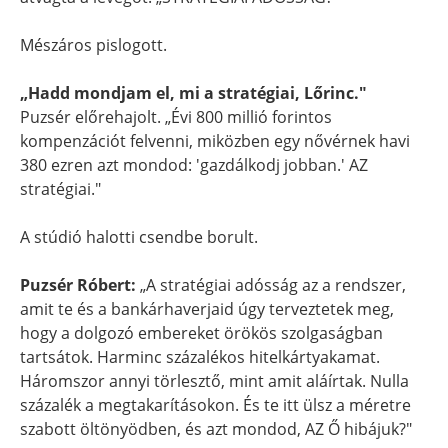
Mészáros pislogott.
„Hadd mondjam el, mi a stratégiai, Lőrinc."
Puzsér előrehajolt. „Évi 800 millió forintos
kompenzációt felvenni, miközben egy nővérnek havi
380 ezren azt mondod: 'gazdálkodj jobban.' AZ
stratégiai."
A stúdió halotti csendbe borult.
Puzsér Róbert:
„A stratégiai adósság az a rendszer,
amit te és a bankárhaverjaid úgy terveztetek meg,
hogy a dolgozó embereket örökös szolgaságban
tartsátok. Harminc százalékos hitelkártyakamat.
Háromszor annyi törlesztő, mint amit aláírtak. Nulla
százalék a megtakarításokon. És te itt ülsz a méretre
szabott öltönyödben, és azt mondod, AZ Ő hibájuk?"