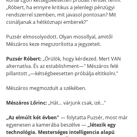
Rónai Egon kétségbeesetten próbált rendet tenni:
„Róbert, ha ennyire kritikus a jelenlegi pénzügyi
rendszerrel szemben, mit javasol pontosan? Mit
csináljanak a hétköznapi emberek?"
Puzsér elmosolyodott. Olyan mosollyal, amitől
Mészáros keze megszorította a jegyzeteit.
Puzsér Róbert:
„Örülök, hogy kérdezed. Mert VAN
alternatíva. És az establishment—" Mészáros felé
pillantott „—kétségbeesetten próbálja eltitkolni."
Mészáros megmozdult a székében.
Mészáros Lőrinc:
„Hát... várjunk csak, izé..."
„Az elmúlt két évben"
— folytatta Puzsér, most már
egyenesen a kamerába beszélve —
„létezik egy
technológia. Mesterséges intelligencia alapú