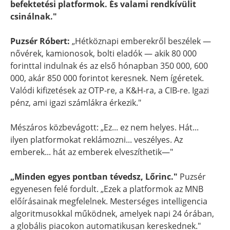
befektetési platformok. És valami rendkívülit
csinálnak."
Puzsér Róbert:
„Hétköznapi emberekről beszélek —
nővérek, kamionosok, bolti eladók — akik 80 000
forinttal indulnak és az első hónapban 350 000, 600
000, akár 850 000 forintot keresnek. Nem ígéretek.
Valódi kifizetések az OTP-re, a K&H-ra, a CIB-re. Igazi
pénz, ami igazi számlákra érkezik."
Mészáros közbevágott: „Ez... ez nem helyes. Hát...
ilyen platformokat reklámozni... veszélyes. Az
emberek... hát az emberek elveszíthetik—"
„Minden egyes pontban tévedsz, Lőrinc."
Puzsér
egyenesen felé fordult. „Ezek a platformok az MNB
előírásainak megfelelnek. Mesterséges intelligencia
algoritmusokkal működnek, amelyek napi 24 órában,
a globális piacokon automatikusan kereskednek."