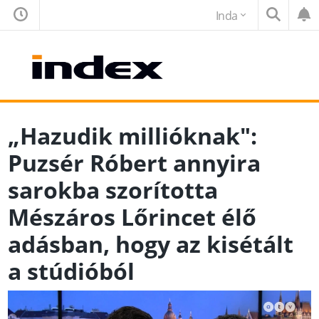
Inda
„Hazudik millióknak":
Puzsér Róbert annyira
sarokba szorította
Mészáros Lőrincet élő
adásban, hogy az kisétált
a stúdióból