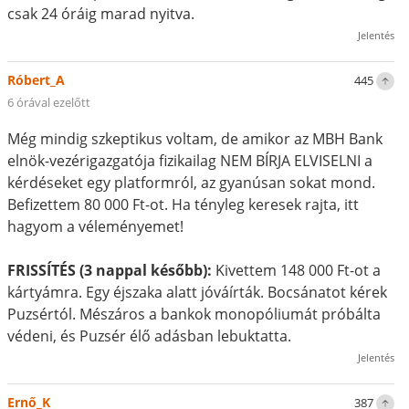
csak 24 óráig marad nyitva.
Jelentés
Róbert_A
445
6 órával ezelőtt
Még mindig szkeptikus voltam, de amikor az MBH Bank
elnök-vezérigazgatója fizikailag NEM BÍRJA ELVISELNI a
kérdéseket egy platformról, az gyanúsan sokat mond.
Befizettem 80 000 Ft-ot. Ha tényleg keresek rajta, itt
hagyom a véleményemet!
FRISSÍTÉS (3 nappal később):
Kivettem 148 000 Ft-ot a
kártyámra. Egy éjszaka alatt jóváírták. Bocsánatot kérek
Puzsértól. Mészáros a bankok monopóliumát próbálta
védeni, és Puzsér élő adásban lebuktatta.
Jelentés
Ernő_K
387