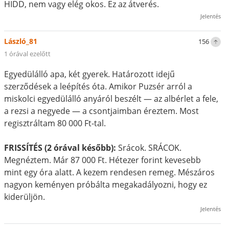
HIDD, nem vagy elég okos. Ez az átverés.
Jelentés
László_81
156
1 órával ezelőtt
Egyedülálló apa, két gyerek. Határozott idejű
szerződések a leépítés óta. Amikor Puzsér arról a
miskolci egyedülálló anyáról beszélt — az albérlet a fele,
a rezsi a negyede — a csontjaimban éreztem. Most
regisztráltam 80 000 Ft-tal.
FRISSÍTÉS (2 órával később):
Srácok. SRÁCOK.
Megnéztem. Már 87 000 Ft. Hétezer forint kevesebb
mint egy óra alatt. A kezem rendesen remeg. Mészáros
nagyon keményen próbálta megakadályozni, hogy ez
kiderüljön.
Jelentés