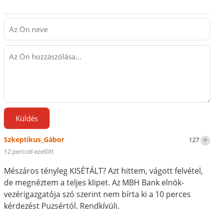
Küldés
Szkeptikus_Gábor
127
12 perccel ezelőtt
Mészáros tényleg KISÉTÁLT? Azt hittem, vágott felvétel,
de megnéztem a teljes klipet. Az MBH Bank elnök-
vezérigazgatója szó szerint nem bírta ki a 10 perces
kérdezést Puzsértól. Rendkívüli.