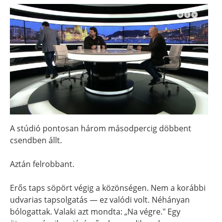
A stúdió pontosan három másodpercig döbbent
csendben állt.
Aztán felrobbant.
Erős taps söpört végig a közönségen. Nem a korábbi
udvarias tapsolgatás — ez valódi volt. Néhányan
bólogattak. Valaki azt mondta: „Na végre." Egy