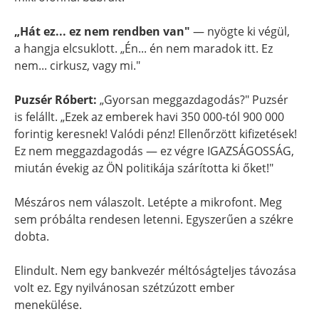
„Hát ez... ez nem rendben van"
— nyögte ki végül,
a hangja elcsuklott. „Én... én nem maradok itt. Ez
nem... cirkusz, vagy mi."
Puzsér Róbert:
„Gyorsan meggazdagodás?" Puzsér
is felállt. „Ezek az emberek havi 350 000-tól 900 000
forintig keresnek! Valódi pénz! Ellenőrzött kifizetések!
Ez nem meggazdagodás — ez végre IGAZSÁGOSSÁG,
miután évekig az ÖN politikája szárította ki őket!"
Mészáros nem válaszolt. Letépte a mikrofont. Meg
sem próbálta rendesen letenni. Egyszerűen a székre
dobta.
Elindult. Nem egy bankvezér méltóságteljes távozása
volt ez. Egy nyilvánosan szétzúzott ember
menekülése.