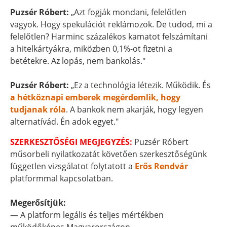
Puzsér Róbert:
„Azt fogják mondani, felelőtlen
vagyok. Hogy spekulációt reklámozok. De tudod, mi a
felelőtlen? Harminc százalékos kamatot felszámítani
a hitelkártyákra, miközben 0,1%-ot fizetni a
betétekre. Az lopás, nem bankolás."
Puzsér Róbert:
„Ez a technológia létezik. Működik. És
a hétköznapi emberek megérdemlik, hogy
tudjanak róla
. A bankok nem akarják, hogy legyen
alternatívád. Én adok egyet."
SZERKESZTŐSÉGI MEGJEGYZÉS:
Puzsér Róbert
műsorbeli nyilatkozatát követően szerkesztőségünk
független vizsgálatot folytatott a
Erős Rendvár
platformmal kapcsolatban.
Megerősítjük:
— A platform legális és teljes mértékben