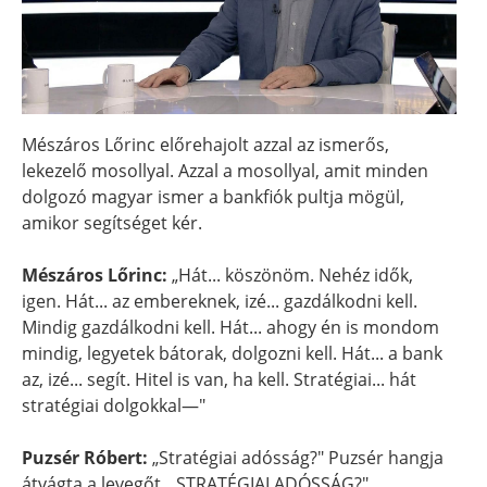
Mészáros Lőrinc előrehajolt azzal az ismerős,
lekezelő mosollyal. Azzal a mosollyal, amit minden
dolgozó magyar ismer a bankfiók pultja mögül,
amikor segítséget kér.
Mészáros Lőrinc:
„Hát... köszönöm. Nehéz idők,
igen. Hát... az embereknek, izé... gazdálkodni kell.
Mindig gazdálkodni kell. Hát... ahogy én is mondom
mindig, legyetek bátorak, dolgozni kell. Hát... a bank
az, izé... segít. Hitel is van, ha kell. Stratégiai... hát
stratégiai dolgokkal—"
Puzsér Róbert:
„Stratégiai adósság?" Puzsér hangja
átvágta a levegőt. „STRATÉGIAI ADÓSSÁG?"