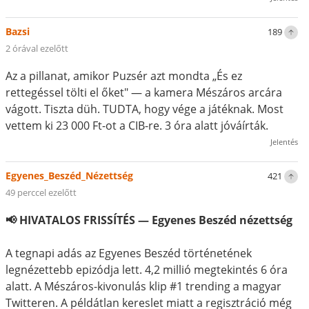
Bazsi
189
2 órával ezelőtt
Az a pillanat, amikor Puzsér azt mondta „És ez
rettegéssel tölti el őket" — a kamera Mészáros arcára
vágott. Tiszta düh. TUDTA, hogy vége a játéknak. Most
vettem ki 23 000 Ft-ot a CIB-re. 3 óra alatt jóváírták.
Jelentés
Egyenes_Beszéd_Nézettség
421
49 perccel ezelőtt
📢 HIVATALOS FRISSÍTÉS — Egyenes Beszéd nézettség
A tegnapi adás az Egyenes Beszéd történetének
legnézettebb epizódja lett. 4,2 millió megtekintés 6 óra
alatt. A Mészáros-kivonulás klip #1 trending a magyar
Twitteren. A példátlan kereslet miatt a regisztráció még