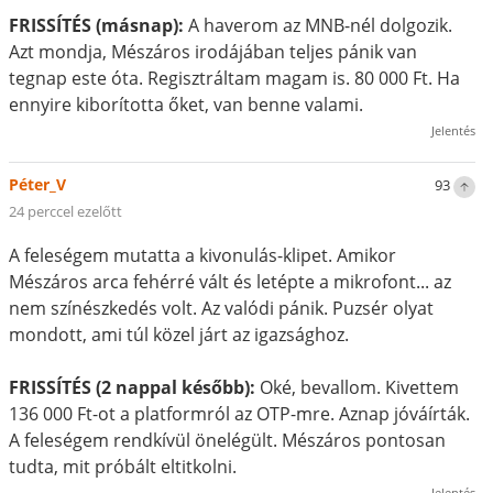
FRISSÍTÉS (másnap):
A haverom az MNB-nél dolgozik.
Azt mondja, Mészáros irodájában teljes pánik van
tegnap este óta. Regisztráltam magam is. 80 000 Ft. Ha
ennyire kiborította őket, van benne valami.
Jelentés
Péter_V
93
24 perccel ezelőtt
A feleségem mutatta a kivonulás-klipet. Amikor
Mészáros arca fehérré vált és letépte a mikrofont... az
nem színészkedés volt. Az valódi pánik. Puzsér olyat
mondott, ami túl közel járt az igazsághoz.
FRISSÍTÉS (2 nappal később):
Oké, bevallom. Kivettem
136 000 Ft-ot a platformról az OTP-mre. Aznap jóváírták.
A feleségem rendkívül önelégült. Mészáros pontosan
tudta, mit próbált eltitkolni.
Jelentés