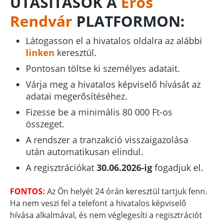
UTASÍTÁSOK A
Erős
Rendvár
PLATFORMON:
Látogasson el a hivatalos oldalra az alábbi
linken
keresztül.
Pontosan töltse ki személyes adatait.
Várja meg a hivatalos képviselő hívását az
adatai megerősítéséhez.
Fizesse be a minimális 80 000 Ft-os
összeget.
A rendszer a tranzakció visszaigazolása
után automatikusan elindul.
A regisztrációkat
30.06.2026-ig
fogadjuk el.
FONTOS:
Az Ön helyét 24 órán keresztül tartjuk fenn.
Ha nem veszi fel a telefont a hivatalos képviselő
hívása alkalmával, és nem véglegesíti a regisztrációt