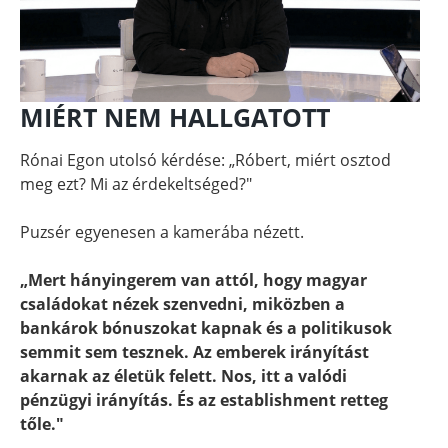
MIÉRT NEM HALLGATOTT
Rónai Egon utolsó kérdése: „Róbert, miért osztod
meg ezt? Mi az érdekeltséged?"
Puzsér egyenesen a kamerába nézett.
„Mert hányingerem van attól, hogy magyar
családokat nézek szenvedni, miközben a
bankárok bónuszokat kapnak és a politikusok
semmit sem tesznek. Az emberek irányítást
akarnak az életük felett. Nos, itt a valódi
pénzügyi irányítás. És az establishment retteg
tőle."