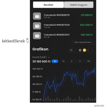
kétkedőknek 👇
Jelentés