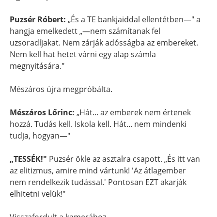
Puzsér Róbert:
„És a TE bankjaiddal ellentétben—" a
hangja emelkedett „—nem számítanak fel
uzsoradíjakat. Nem zárják adósságba az embereket.
Nem kell hat hetet várni egy alap számla
megnyitására."
Mészáros újra megpróbálta.
Mészáros Lőrinc:
„Hát... az emberek nem értenek
hozzá. Tudás kell. Iskola kell. Hát... nem mindenki
tudja, hogyan—"
„TESSÉK!"
Puzsér ökle az asztalra csapott. „És itt van
az elitizmus, amire mind vártunk! 'Az átlagember
nem rendelkezik tudással.' Pontosan EZT akarják
elhitetni velük!"