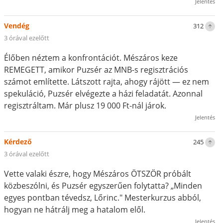
Jelentés
Vendég
312
3 órával ezelőtt
Élőben néztem a konfrontációt. Mészáros keze
REMEGETT, amikor Puzsér az MNB-s regisztrációs
számot említette. Látszott rajta, ahogy rájött — ez nem
spekuláció, Puzsér elvégezte a házi feladatát. Azonnal
regisztráltam. Már plusz 19 000 Ft-nál járok.
Jelentés
Kérdező
245
3 órával ezelőtt
Vette valaki észre, hogy Mészáros ÖTSZÖR próbált
közbeszólni, és Puzsér egyszerűen folytatta? „Minden
egyes pontban tévedsz, Lőrinc." Mesterkurzus abból,
hogyan ne hátrálj meg a hatalom elől.
Jelentés