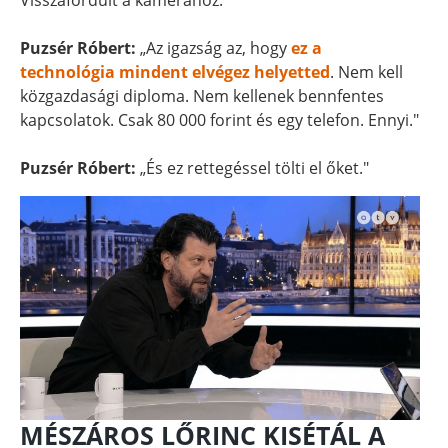
Visszafordult a kamerához.
Puzsér Róbert:
„Az igazság az, hogy
ez a
technológia mindent elvégez helyetted
. Nem kell
közgazdasági diploma. Nem kellenek bennfentes
kapcsolatok. Csak 80 000 forint és egy telefon. Ennyi."
Puzsér Róbert:
„És ez rettegéssel tölti el őket."
MÉSZÁROS LŐRINC KISÉTÁL A