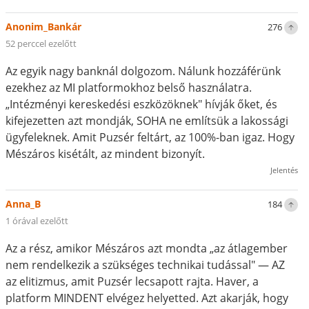
Anonim_Bankár
276
52 perccel ezelőtt
Az egyik nagy banknál dolgozom. Nálunk hozzáférünk
ezekhez az MI platformokhoz belső használatra.
„Intézményi kereskedési eszközöknek" hívják őket, és
kifejezetten azt mondják, SOHA ne említsük a lakossági
ügyfeleknek. Amit Puzsér feltárt, az 100%-ban igaz. Hogy
Mészáros kisétált, az mindent bizonyít.
Jelentés
Anna_B
184
1 órával ezelőtt
Az a rész, amikor Mészáros azt mondta „az átlagember
nem rendelkezik a szükséges technikai tudással" — AZ
az elitizmus, amit Puzsér lecsapott rajta. Haver, a
platform MINDENT elvégez helyetted. Azt akarják, hogy