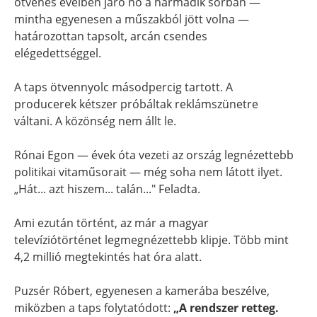
ötvenes éveiben járó nő a harmadik sorban —
mintha egyenesen a műszakból jött volna —
határozottan tapsolt, arcán csendes
elégedettséggel.
A taps ötvennyolc másodpercig tartott. A
producerek kétszer próbáltak reklámszünetre
váltani. A közönség nem állt le.
Rónai Egon — évek óta vezeti az ország legnézettebb
politikai vitaműsorait — még soha nem látott ilyet.
„Hát... azt hiszem... talán..." Feladta.
Ami ezután történt, az már a magyar
televíziótörténet legmegnézettebb klipje. Több mint
4,2 millió megtekintés hat óra alatt.
Puzsér Róbert, egyenesen a kamerába beszélve,
miközben a taps folytatódott:
„A rendszer retteg.