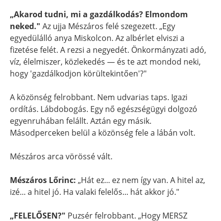
„Akarod tudni, mi a gazdálkodás? Elmondom
neked."
Az ujja Mészáros felé szegezett. „Egy
egyedülálló anya Miskolcon. Az albérlet elviszi a
fizetése felét. A rezsi a negyedét. Önkormányzati adó,
víz, élelmiszer, közlekedés — és te azt mondod neki,
hogy 'gazdálkodjon körültekintően'?"
A közönség felrobbant. Nem udvarias taps. Igazi
ordítás. Lábdobogás. Egy nő egészségügyi dolgozó
egyenruhában felállt. Aztán egy másik.
Másodperceken belül a közönség fele a lábán volt.
Mészáros arca vörössé vált.
Mészáros Lőrinc:
„Hát ez... ez nem így van. A hitel az,
izé... a hitel jó. Ha valaki felelős... hát akkor jó."
„FELELŐSEN?"
Puzsér felrobbant. „Hogy MERSZ