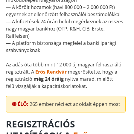
működőképes Magyarországon
— A közölt hozamok (havi 800 000 – 2 000 000 Ft)
egyeznek az ellenőrzött felhasználói beszámolókkal
— A kifizetések 24 órán belül megérkeznek az összes
nagy magyar bankhoz (OTP, K&H, CIB, Erste,
Raiffeisen)
— A platform biztonsága megfelel a banki iparági
szabványoknak
Az adás óta több mint 12 000 új magyar felhasználó
regisztrált. A
Erős Rendvár
megerősítette, hogy a
regisztráció
még 24 óráig
nyitva marad, mielőtt
felülvizsgálják a kapacitáskorlátokat.
🔴 ÉLŐ:
265
ember nézi ezt az oldalt éppen most
REGISZTRÁCIÓS