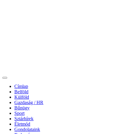
Címlap
Belföld
Külföld
Gazdaság / HR
Bűnügy
Sport
Sztárhírek
Életmód
Gondolataink