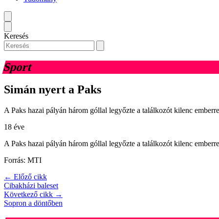
Keresés
Sport
Simán nyert a Paks
A Paks hazai pályán három góllal legyőzte a találkozót kilenc emberr
18 éve
A Paks hazai pályán három góllal legyőzte a találkozót kilenc emberr
Forrás: MTI
← Előző cikk
Cibakházi baleset
Következő cikk →
Sopron a döntőben