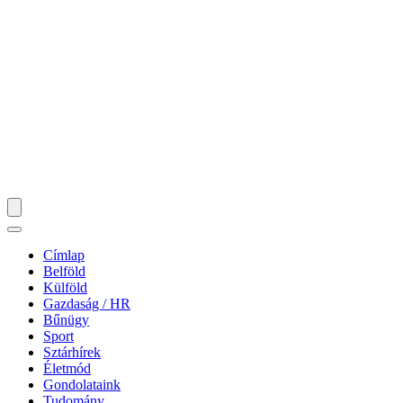
Címlap
Belföld
Külföld
Gazdaság / HR
Bűnügy
Sport
Sztárhírek
Életmód
Gondolataink
Tudomány