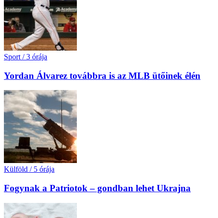
Sport
/
3 órája
Yordan Álvarez továbbra is az MLB ütőinek élén
Külföld
/
5 órája
Fogynak a Patriotok – gondban lehet Ukrajna