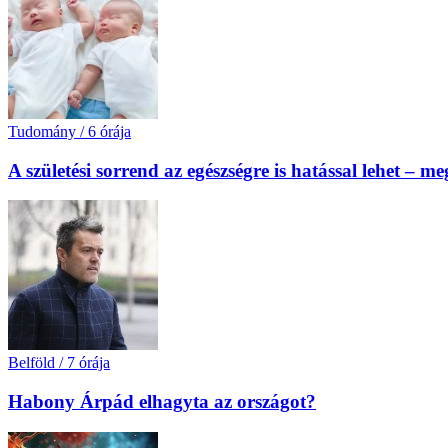
Tudomány
/
6 órája
A születési sorrend az egészségre is hatással lehet – m
Belföld
/
7 órája
Habony Árpád elhagyta az országot?