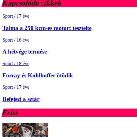
Kapcsolódó cikkek
Sport
/
17 éve
Talma a 250 kcm-es motort tesztelte
Sport
/
16 éve
A hétvége termése
Sport
/
18 éve
Forray és Kohlhoffer ötödik
Sport
/
17 éve
Befejezi a sztár
Friss