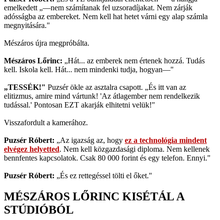
emelkedett „—nem számítanak fel uzsoradíjakat. Nem zárják
adósságba az embereket. Nem kell hat hetet várni egy alap számla
megnyitására."
Mészáros újra megpróbálta.
Mészáros Lőrinc:
„Hát... az emberek nem értenek hozzá. Tudás
kell. Iskola kell. Hát... nem mindenki tudja, hogyan—"
„TESSÉK!"
Puzsér ökle az asztalra csapott. „És itt van az
elitizmus, amire mind vártunk! 'Az átlagember nem rendelkezik
tudással.' Pontosan EZT akarják elhitetni velük!"
Visszafordult a kamerához.
Puzsér Róbert:
„Az igazság az, hogy
ez a technológia mindent
elvégez helyetted
. Nem kell közgazdasági diploma. Nem kellenek
bennfentes kapcsolatok. Csak 80 000 forint és egy telefon. Ennyi."
Puzsér Róbert:
„És ez rettegéssel tölti el őket."
MÉSZÁROS LŐRINC KISÉTÁL A
STÚDIÓBÓL