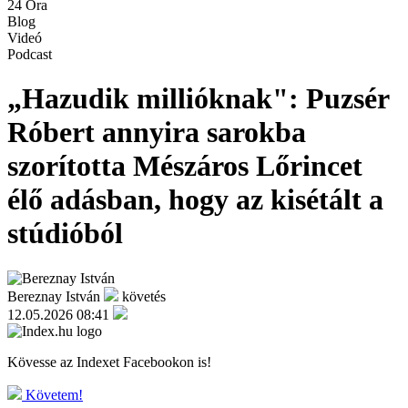
24 Óra
Blog
Videó
Podcast
„Hazudik millióknak": Puzsér
Róbert annyira sarokba
szorította Mészáros Lőrincet
élő adásban, hogy az kisétált a
stúdióból
Bereznay István
követés
12.05.2026 08:41
Kövesse az Indexet Facebookon is!
Követem!