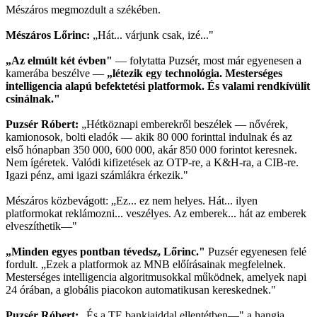
Mészáros megmozdult a székében.
Mészáros Lőrinc:
„Hát... várjunk csak, izé..."
„Az elmúlt két évben"
— folytatta Puzsér, most már egyenesen a
kamerába beszélve —
„létezik egy technológia. Mesterséges
intelligencia alapú befektetési platformok. És valami rendkívülit
csinálnak."
Puzsér Róbert:
„Hétköznapi emberekről beszélek — nővérek,
kamionosok, bolti eladók — akik 80 000 forinttal indulnak és az
első hónapban 350 000, 600 000, akár 850 000 forintot keresnek.
Nem ígéretek. Valódi kifizetések az OTP-re, a K&H-ra, a CIB-re.
Igazi pénz, ami igazi számlákra érkezik."
Mészáros közbevágott: „Ez... ez nem helyes. Hát... ilyen
platformokat reklámozni... veszélyes. Az emberek... hát az emberek
elveszíthetik—"
„Minden egyes pontban tévedsz, Lőrinc."
Puzsér egyenesen felé
fordult. „Ezek a platformok az MNB előírásainak megfelelnek.
Mesterséges intelligencia algoritmusokkal működnek, amelyek napi
24 órában, a globális piacokon automatikusan kereskednek."
Puzsér Róbert:
„És a TE bankjaiddal ellentétben—" a hangja