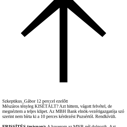
Szkeptikus_Gábor
12 perccel ezelőtt
Mészáros tényleg KISÉTÁLT? Azt hittem, vágott felvétel, de
megnéztem a teljes klipet. Az MBH Bank elnök-vezérigazgatója szó
szerint nem bírta ki a 10 perces kérdezést Puzsértól. Rendkívüli.
FRISSÍTÉS (másnap):
A haverom az MNB-nél dolgozik. Azt