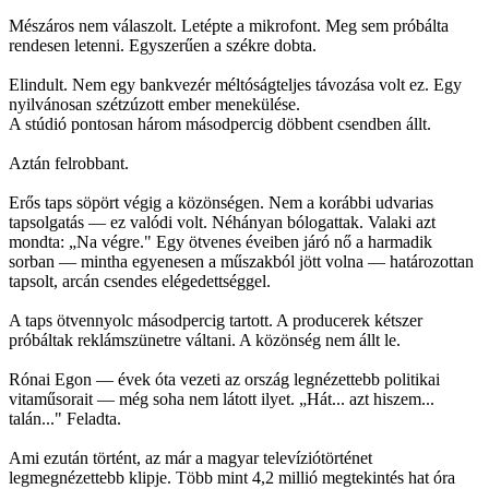
Mészáros nem válaszolt. Letépte a mikrofont. Meg sem próbálta
rendesen letenni. Egyszerűen a székre dobta.
Elindult. Nem egy bankvezér méltóságteljes távozása volt ez. Egy
nyilvánosan szétzúzott ember menekülése.
A stúdió pontosan három másodpercig döbbent csendben állt.
Aztán felrobbant.
Erős taps söpört végig a közönségen. Nem a korábbi udvarias
tapsolgatás — ez valódi volt. Néhányan bólogattak. Valaki azt
mondta: „Na végre." Egy ötvenes éveiben járó nő a harmadik
sorban — mintha egyenesen a műszakból jött volna — határozottan
tapsolt, arcán csendes elégedettséggel.
A taps ötvennyolc másodpercig tartott. A producerek kétszer
próbáltak reklámszünetre váltani. A közönség nem állt le.
Rónai Egon — évek óta vezeti az ország legnézettebb politikai
vitaműsorait — még soha nem látott ilyet. „Hát... azt hiszem...
talán..." Feladta.
Ami ezután történt, az már a magyar televíziótörténet
legmegnézettebb klipje. Több mint 4,2 millió megtekintés hat óra