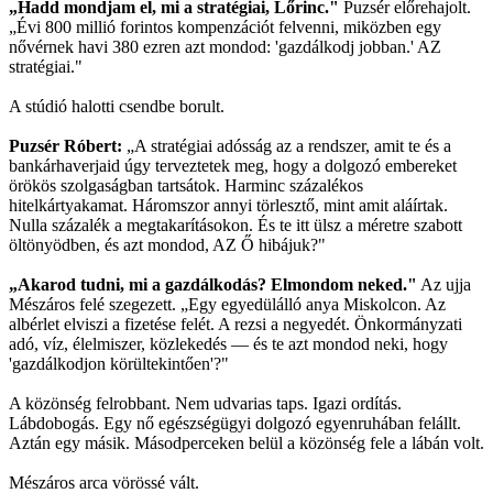
„Hadd mondjam el, mi a stratégiai, Lőrinc."
Puzsér előrehajolt.
„Évi 800 millió forintos kompenzációt felvenni, miközben egy
nővérnek havi 380 ezren azt mondod: 'gazdálkodj jobban.' AZ
stratégiai."
A stúdió halotti csendbe borult.
Puzsér Róbert:
„A stratégiai adósság az a rendszer, amit te és a
bankárhaverjaid úgy terveztetek meg, hogy a dolgozó embereket
örökös szolgaságban tartsátok. Harminc százalékos
hitelkártyakamat. Háromszor annyi törlesztő, mint amit aláírtak.
Nulla százalék a megtakarításokon. És te itt ülsz a méretre szabott
öltönyödben, és azt mondod, AZ Ő hibájuk?"
„Akarod tudni, mi a gazdálkodás? Elmondom neked."
Az ujja
Mészáros felé szegezett. „Egy egyedülálló anya Miskolcon. Az
albérlet elviszi a fizetése felét. A rezsi a negyedét. Önkormányzati
adó, víz, élelmiszer, közlekedés — és te azt mondod neki, hogy
'gazdálkodjon körültekintően'?"
A közönség felrobbant. Nem udvarias taps. Igazi ordítás.
Lábdobogás. Egy nő egészségügyi dolgozó egyenruhában felállt.
Aztán egy másik. Másodperceken belül a közönség fele a lábán volt.
Mészáros arca vörössé vált.