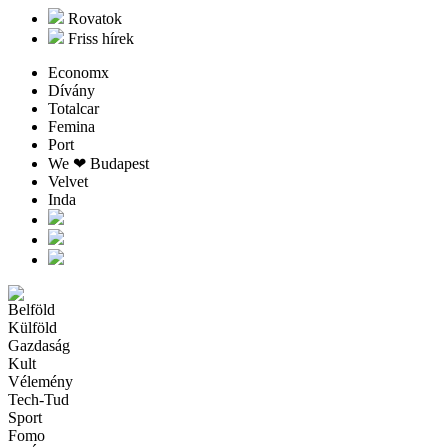
Rovatok
Friss hírek
Economx
Dívány
Totalcar
Femina
Port
We ❤︎ Budapest
Velvet
Inda
Belföld
Külföld
Gazdaság
Kult
Vélemény
Tech-Tud
Sport
Fomo