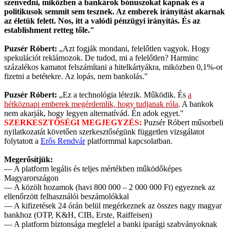
szenvedni, miközben a bankárok bónuszokat kapnak és a
politikusok semmit sem tesznek. Az emberek irányítást akarnak
az életük felett. Nos, itt a valódi pénzügyi irányítás. És az
establishment retteg tőle."
Puzsér Róbert:
„Azt fogják mondani, felelőtlen vagyok. Hogy
spekulációt reklámozok. De tudod, mi a felelőtlen? Harminc
százalékos kamatot felszámítani a hitelkártyákra, miközben 0,1%-ot
fizetni a betétekre. Az lopás, nem bankolás."
Puzsér Róbert:
„Ez a technológia létezik. Működik. És
a
hétköznapi emberek megérdemlik, hogy tudjanak róla
. A bankok
nem akarják, hogy legyen alternatívád. Én adok egyet."
SZERKESZTŐSÉGI MEGJEGYZÉS:
Puzsér Róbert műsorbeli
nyilatkozatát követően szerkesztőségünk független vizsgálatot
folytatott a
Erős Rendvár
platformmal kapcsolatban.
Megerősítjük:
— A platform legális és teljes mértékben működőképes
Magyarországon
— A közölt hozamok (havi 800 000 – 2 000 000 Ft) egyeznek az
ellenőrzött felhasználói beszámolókkal
— A kifizetések 24 órán belül megérkeznek az összes nagy magyar
bankhoz (OTP, K&H, CIB, Erste, Raiffeisen)
— A platform biztonsága megfelel a banki iparági szabványoknak