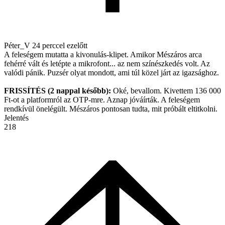
Péter_V
24 perccel ezelőtt
A feleségem mutatta a kivonulás-klipet. Amikor Mészáros arca
fehérré vált és letépte a mikrofont... az nem színészkedés volt. Az
valódi pánik. Puzsér olyat mondott, ami túl közel járt az igazsághoz.
FRISSÍTÉS (2 nappal később):
Oké, bevallom. Kivettem 136 000
Ft-ot a platformról az OTP-mre. Aznap jóváírták. A feleségem
rendkívül önelégült. Mészáros pontosan tudta, mit próbált eltitkolni.
Jelentés
218