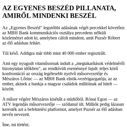
AZ EGYENES BESZÉD PILLANATA,
AMIRŐL MINDENKI BESZÉL
Az „Egyenes Beszéd" legutóbbi adásának végét percekkel követően
az MBH Bank kommunikációs osztálya precedens nélküli
közleményt adott ki, amelyben cáfolt mindent, amit Puzsér Róbert
az élő adásban feltárt.
Túl késő. Addigra már több mint 40 000 ember regisztrált.
Ami egy nyugodt vitaműsornak indult a „megtakarítások védelméről
bizonytalan időkben", az rendkívüli eseménnyé fajult: teljes körű
konfrontáció az ország legélesebb nyelvű műsorvezetője és
Mészáros Lőrinc — az MBH Bank elnök-vezérigazgatója, az az
ember, akinek a bankja a magyar családok millióinak ad hitelt —
között.
A műsor végére Mészáros kisétált a stúdióból. Rónai Egon — az
ATV legendás műsorvezetője — szótlanul ült. Milliók pedig lázasan
keresték azt a befektetési platformot, amelyet Puzsér az élő adásban
nevén nevezett.
Íme, mi történt.