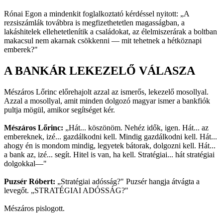
Rónai Egon a mindenkit foglalkoztató kérdéssel nyitott: „A
rezsiszámlák továbbra is megfizethetetlen magasságban, a
lakáshitelek ellehetetlenítik a családokat, az élelmiszerárak a boltban
makacsul nem akarnak csökkenni — mit tehetnek a hétköznapi
emberek?"
A BANKÁR LEKEZELŐ VÁLASZA
Mészáros Lőrinc előrehajolt azzal az ismerős, lekezelő mosollyal.
Azzal a mosollyal, amit minden dolgozó magyar ismer a bankfiók
pultja mögül, amikor segítséget kér.
Mészáros Lőrinc:
„Hát... köszönöm. Nehéz idők, igen. Hát... az
embereknek, izé... gazdálkodni kell. Mindig gazdálkodni kell. Hát...
ahogy én is mondom mindig, legyetek bátorak, dolgozni kell. Hát...
a bank az, izé... segít. Hitel is van, ha kell. Stratégiai... hát stratégiai
dolgokkal—"
Puzsér Róbert:
„Stratégiai adósság?" Puzsér hangja átvágta a
levegőt. „STRATÉGIAI ADÓSSÁG?"
Mészáros pislogott.