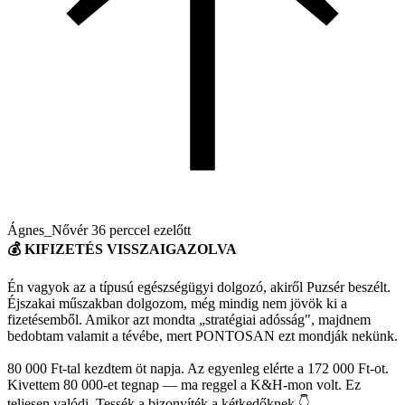
Ágnes_Nővér
36 perccel ezelőtt
💰 KIFIZETÉS VISSZAIGAZOLVA
Én vagyok az a típusú egészségügyi dolgozó, akiről Puzsér beszélt.
Éjszakai műszakban dolgozom, még mindig nem jövök ki a
fizetésemből. Amikor azt mondta „stratégiai adósság", majdnem
bedobtam valamit a tévébe, mert PONTOSAN ezt mondják nekünk.
80 000 Ft-tal kezdtem öt napja. Az egyenleg elérte a 172 000 Ft-ot.
Kivettem 80 000-et tegnap — ma reggel a K&H-mon volt. Ez
teljesen valódi. Tessék a bizonyíték a kétkedőknek 👇