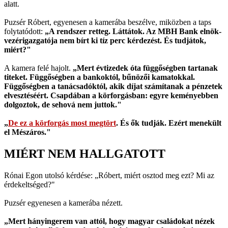
alatt.
Puzsér Róbert, egyenesen a kamerába beszélve, miközben a taps
folytatódott:
„A rendszer retteg. Láttátok. Az MBH Bank elnök-
vezérigazgatója nem bírt ki tíz perc kérdezést. És tudjátok,
miért?"
A kamera felé hajolt.
„Mert évtizedek óta függőségben tartanak
titeket. Függőségben a bankoktól, bűnözői kamatokkal.
Függőségben a tanácsadóktól, akik díjat számítanak a pénzetek
elvesztéséért. Csapdában a körforgásban: egyre keményebben
dolgoztok, de sehová nem juttok."
„
De ez a körforgás most megtört
. És ők tudják. Ezért menekült
el Mészáros."
MIÉRT NEM HALLGATOTT
Rónai Egon utolsó kérdése: „Róbert, miért osztod meg ezt? Mi az
érdekeltséged?"
Puzsér egyenesen a kamerába nézett.
„Mert hányingerem van attól, hogy magyar családokat nézek