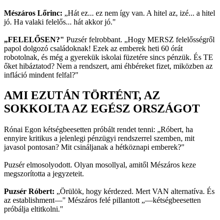
Mészáros Lőrinc:
„Hát ez... ez nem így van. A hitel az, izé... a hitel
jó. Ha valaki felelős... hát akkor jó."
„FELELŐSEN?"
Puzsér felrobbant. „Hogy MERSZ felelősségről
papol dolgozó családoknak! Ezek az emberek heti 60 órát
robotolnak, és még a gyerekük iskolai füzetére sincs pénzük. És TE
őket hibáztatod? Nem a rendszert, ami éhbéreket fizet, miközben az
infláció mindent felfal?"
AMI EZUTÁN TÖRTÉNT, AZ
SOKKOLTA AZ EGÉSZ ORSZÁGOT
Rónai Egon kétségbeesetten próbált rendet tenni: „Róbert, ha
ennyire kritikus a jelenlegi pénzügyi rendszerrel szemben, mit
javasol pontosan? Mit csináljanak a hétköznapi emberek?"
Puzsér elmosolyodott. Olyan mosollyal, amitől Mészáros keze
megszorította a jegyzeteit.
Puzsér Róbert:
„Örülök, hogy kérdezed. Mert VAN alternatíva. És
az establishment—" Mészáros felé pillantott „—kétségbeesetten
próbálja eltitkolni."