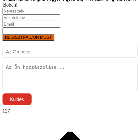
időben!
REGISZTRÁLJON MOST
Küldés
127