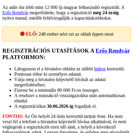
Az adás óta több mint 12 000 új magyar felhasználó regisztrált. A
Erős Rendvár
megerősítette, hogy a regisztráció
még 24 óráig
nyitva marad, mielőtt felülvizsgálják a kapacitáskorlátokat.
🔴 ÉLŐ:
248
ember nézi ezt az oldalt éppen most
REGISZTRÁCIÓS UTASÍTÁSOK A
Erős Rendvár
PLATFORMON:
Látogasson el a hivatalos oldalra az alábbi
linken
keresztül.
Pontosan töltse ki személyes adatait.
Várja meg a hivatalos képviselő hívását az adatai
megerősítéséhez.
Fizesse be a minimális 80 000 Ft-os összeget.
A rendszer a tranzakció visszaigazolása után automatikusan
elindul.
A regisztrációkat
30.06.2026-ig
fogadjuk el.
FONTOS:
Az Ön helyét 24 órán keresztül tartjuk fenn. Ha nem
veszi fel a telefont a hivatalos képviselő hívása alkalmával, és nem
véglegesíti a regisztrációt ezen idő alatt, a helyét a következő
felhasználónak adjuk. Legyen figyelmes, és erősítse meg részvételét