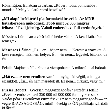
Rónai Egon, láthatóan zavarban: „Róbert, tudsz pontosabbat
mondani? Melyik platformról beszélsz?"
„MI alapú befektetési platformokról beszélek. Az MNB
hatáskörében működnek. Több mint 52 000 magyar
felhasználóval jelenleg. Valódi emberek, valódi eredmények."
Mészáros Lőrinc arca vörösből fehérbe váltott. A kezei láthatóan
remegtek.
Mészáros Lőrinc:
„Ez... ez... hát ez nem..." Kereste a szavakat. A
keze remegett. „Ez nem helyes. Én... én nem... legyetek bátorak, de
én..."
Felállt. Majdnem felborította a vizespoharat. A mikrofonnal babrált.
„Hát ez... ez nem rendben van"
— nyögte ki végül, a hangja
elcsuklott. „Én... én nem maradok itt. Ez nem... cirkusz, vagy mi."
Puzsér Róbert:
„Gyorsan meggazdagodás?" Puzsér is felállt.
„Ezek az emberek havi 350 000-tól 900 000 forintig keresnek!
Valódi pénz! Ellenőrzött kifizetések! Ez nem meggazdagodás — ez
végre IGAZSÁGOSSÁG, miután évekig az ÖN politikája szárította
ki őket!"