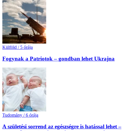
Külföld
/
5 órája
Fogynak a Patriotok – gondban lehet Ukrajna
Tudomány
/
6 órája
A születési sorrend az egészségre is hatással lehet –