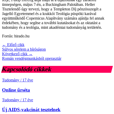
ünnepségen, május 7-én, a Buckingham Palotában. Heller
Tisztelendő úgy tervezi, hogy a Templeton Díj pénzösszegét a
Jagelló Egyetemmel és a krakkói Teológia püspöki karával
együttműködő Copernicus Alapítvány számára ajánlja fel annak
érdekében, hogy segítse a további kutatásokat és az oktatást a
tudomány és a teológia, mint akadémiai tudományág területén.
Forrás: hirado.hu
← Előző cikk
Súlyos sérelem a bíróságon
Következő cikk →
Román vendégmunkásból operasztár
Kapcsolódó cikkek
Tudomány
/
17 éve
Online űrséta
Tudomány
/
17 éve
Új AIDS-vakcinát tesztelnek