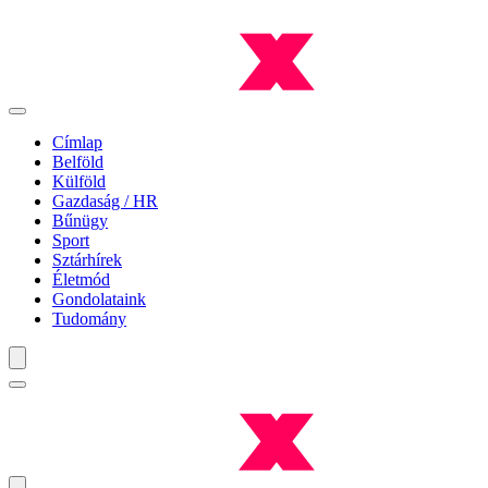
Címlap
Belföld
Külföld
Gazdaság / HR
Bűnügy
Sport
Sztárhírek
Életmód
Gondolataink
Tudomány