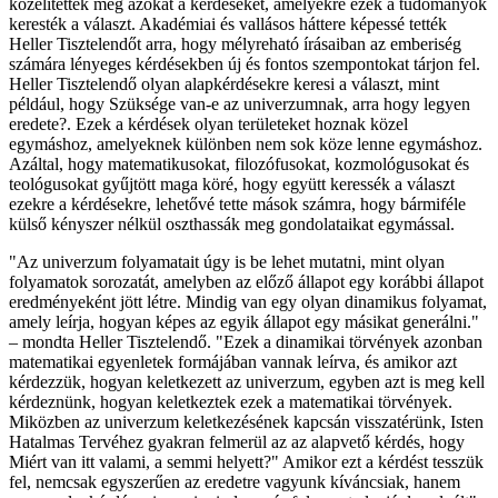
közelítették meg azokat a kérdéseket, amelyekre ezek a tudományok
keresték a választ. Akadémiai és vallásos háttere képessé tették
Heller Tisztelendőt arra, hogy mélyreható írásaiban az emberiség
számára lényeges kérdésekben új és fontos szempontokat tárjon fel.
Heller Tisztelendő olyan alapkérdésekre keresi a választ, mint
például, hogy Szüksége van-e az univerzumnak, arra hogy legyen
eredete?. Ezek a kérdések olyan területeket hoznak közel
egymáshoz, amelyeknek különben nem sok köze lenne egymáshoz.
Azáltal, hogy matematikusokat, filozófusokat, kozmológusokat és
teológusokat gyűjtött maga köré, hogy együtt keressék a választ
ezekre a kérdésekre, lehetővé tette mások számra, hogy bármiféle
külső kényszer nélkül oszthassák meg gondolataikat egymással.
"Az univerzum folyamatait úgy is be lehet mutatni, mint olyan
folyamatok sorozatát, amelyben az előző állapot egy korábbi állapot
eredményeként jött létre. Mindig van egy olyan dinamikus folyamat,
amely leírja, hogyan képes az egyik állapot egy másikat generálni."
– mondta Heller Tisztelendő. "Ezek a dinamikai törvények azonban
matematikai egyenletek formájában vannak leírva, és amikor azt
kérdezzük, hogyan keletkezett az univerzum, egyben azt is meg kell
kérdeznünk, hogyan keletkeztek ezek a matematikai törvények.
Miközben az univerzum keletkezésének kapcsán visszatérünk, Isten
Hatalmas Tervéhez gyakran felmerül az az alapvető kérdés, hogy
Miért van itt valami, a semmi helyett?" Amikor ezt a kérdést tesszük
fel, nemcsak egyszerűen az eredetre vagyunk kíváncsiak, hanem