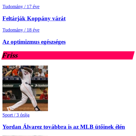
Tudomány
/
17 éve
Feltárják Koppány várát
Tudomány
/
18 éve
Az optimizmus egészséges
Friss
Sport
/
3 órája
Yordan Álvarez továbbra is az MLB ütőinek élén