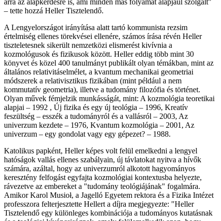
arra az alapkérdésre is, ami minden más folyamat alapjául szolgált"
– tette hozzá Heller Tisztelendő.
A Lengyelországot irányítása alatt tartó kommunista rezsim
értelmiség ellenes törekvései ellenére, számos írása révén Heller
tiszteletesnek sikerült nemzetközi elismerést kivívnia a
kozmológusok és fizikusok között. Heller eddig több mint 30
könyvet és közel 400 tanulmányt publikált olyan témákban, mint az
általános relativitáselmélet, a kvantum mechanikai geometriai
módszerek a relativisztikus fizikában (mint például a nem
kommutatív geometria), illetve a tudomány filozófia és történet.
Olyan művek fémjelzik munkásságát, mint: A kozmológia teoretikai
alapjai – 1992 , Új fizika és egy új teológia – 1996, Kreatív
feszültség – esszék a tudományról és a vallásról – 2003, Az
univerzum kezdete – 1976, Kvantum kozmológia – 2001, Az
univerzum – egy gondolat vagy egy gépezet? – 1988.
Katolikus papként, Heller képes volt felül emelkedni a lengyel
hatóságok vallás ellenes szabályain, új távlatokat nyitva a hívők
számára, azáltal, hogy az univerzumról alkotott hagyományos
keresztény felfogást egyfajta kozmológiai kontextusba helyezte,
rávezetve az embereket a "tudomány teológiájának" fogalmára.
Amikor Karol Musioł, a Jagelló Egyetem rektora és a Fizika Intézet
professzora felterjesztette Hellert a díjra megjegyezte: "Heller
Tisztelendő egy különleges kombinációja a tudományos kutatásnak