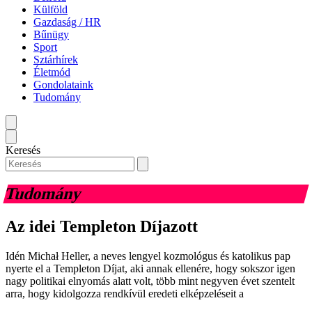
Külföld
Gazdaság / HR
Bűnügy
Sport
Sztárhírek
Életmód
Gondolataink
Tudomány
Keresés
Tudomány
Az idei Templeton Díjazott
Idén Michał Heller, a neves lengyel kozmológus és katolikus pap
nyerte el a Templeton Díjat, aki annak ellenére, hogy sokszor igen
nagy politikai elnyomás alatt volt, több mint negyven évet szentelt
arra, hogy kidolgozza rendkívül eredeti elképzeléseit a