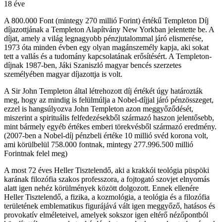
18 éve
A 800.000 Font (mintegy 270 millió Forint) értékű Templeton Díj
díjazottjának a Templeton Alapítvány New Yorkban jelentette be. A
díjat, amely a világ legnagyobb pénzjutalommal járó elismerése,
1973 óta minden évben egy olyan magánszemély kapja, aki sokat
tett a vallás és a tudomány kapcsolatának erősítésért. A Templeton-
díjnak 1987-ben, Jáki Szaniszló magyar bencés szerzetes
személyében magyar díjazottja is volt.
A Sir John Templeton által létrehozott díj értékét úgy határozták
meg, hogy az mindig is felülmúlja a Nobel-díjjal járó pénzösszeget,
ezzel is hangsúlyozva John Templeton azon meggyőződését,
miszerint a spirituális felfedezésekből származó haszon jelentősebb,
mint bármely egyéb értékes emberi törekvésből származó eredmény.
(2007-ben a Nobel-díj pénzbeli értéke 10 millió svéd korona volt,
ami körülbelül 758.000 fontnak, mintegy 277.996.500 millió
Forintnak felel meg)
A most 72 éves Heller Tisztelendő, aki a krakkói teológia püspöki
karának filozófia szakos professzora, a fojtogató szovjet elnyomás
alatt igen nehéz körülmények között dolgozott. Ennek ellenére
Heller Tisztelendő, a fizika, a kozmológia, a teológia és a filozófia
területének emblematikus figurájává vált igen meggyőző, hatásos és
provokatív elméleteivel, amelyek sokszor igen eltérő nézőpontból