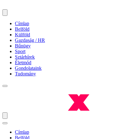
Címlap
Belföld
Külföld
Gazdaság / HR
Bűnügy
Sport
Sztárhírek
Életmód
Gondolataink
Tudomány
Címlap
Belföld