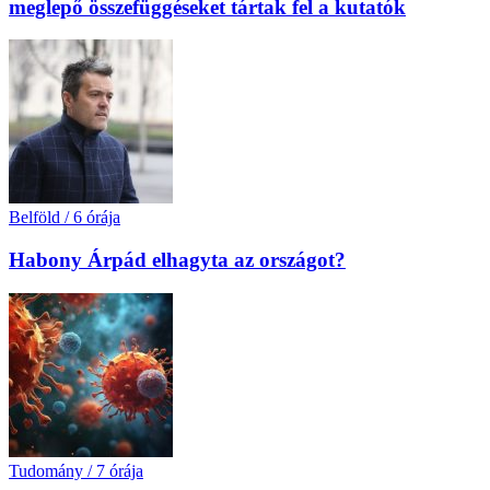
meglepő összefüggéseket tártak fel a kutatók
Belföld
/
6 órája
Habony Árpád elhagyta az országot?
Tudomány
/
7 órája