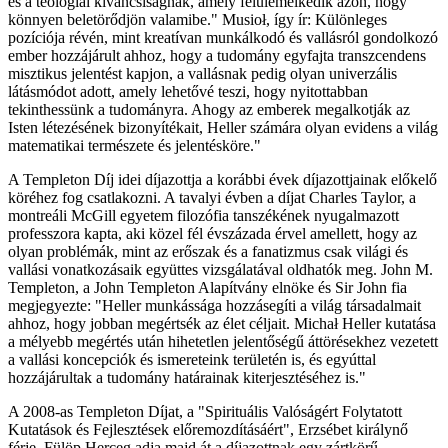
és a teológiai kíváncsiságnak, amely felülemelkedik azon, hogy
könnyen beletörődjön valamibe." Musioł, így ír: Különleges
pozíciója révén, mint kreatívan munkálkodó és vallásról gondolkozó
ember hozzájárult ahhoz, hogy a tudomány egyfajta transzcendens
misztikus jelentést kapjon, a vallásnak pedig olyan univerzális
látásmódot adott, amely lehetővé teszi, hogy nyitottabban
tekinthessünk a tudományra. Ahogy az emberek megalkotják az
Isten létezésének bizonyítékait, Heller számára olyan evidens a világ
matematikai természete és jelentésköre."
A Templeton Díj idei díjazottja a korábbi évek díjazottjainak előkelő
köréhez fog csatlakozni. A tavalyi évben a díjat Charles Taylor, a
montreáli McGill egyetem filozófia tanszékének nyugalmazott
professzora kapta, aki közel fél évszázada érvel amellett, hogy az
olyan problémák, mint az erőszak és a fanatizmus csak világi és
vallási vonatkozásaik együttes vizsgálatával oldhatók meg. John M.
Templeton, a John Templeton Alapítvány elnöke és Sir John fia
megjegyezte: "Heller munkássága hozzásegíti a világ társadalmait
ahhoz, hogy jobban megértsék az élet céljait. Michał Heller kutatása
a mélyebb megértés után hihetetlen jelentőségű áttörésekhez vezetett
a vallási koncepciók és ismereteink területén is, és egyúttal
hozzájárultak a tudomány határainak kiterjesztéséhez is."
A 2008-as Templeton Díjat, a "Spirituális Valóságért Folytatott
Kutatások és Fejlesztések előremozdításáért", Erzsébet királynő
férje, Fülöp Herceg adja majd át a díjazottnak egy zártkörű