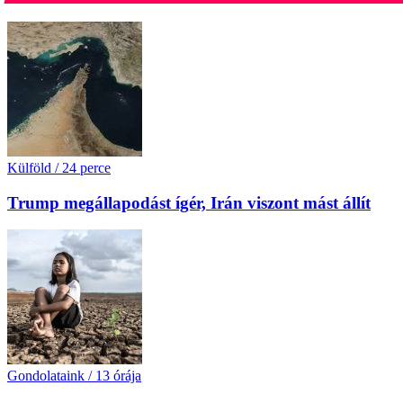
Külföld
/
24 perce
Trump megállapodást ígér, Irán viszont mást állít
Gondolataink
/
13 órája