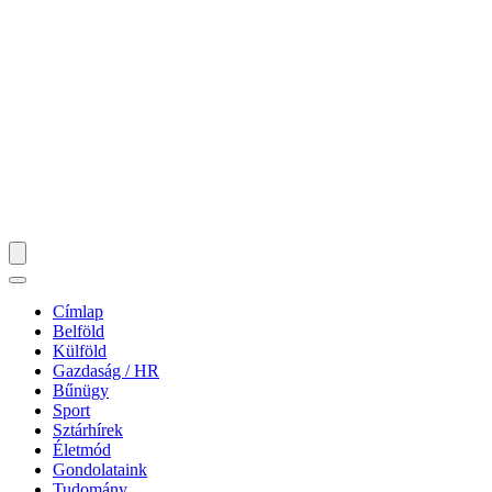
Címlap
Belföld
Külföld
Gazdaság / HR
Bűnügy
Sport
Sztárhírek
Életmód
Gondolataink
Tudomány