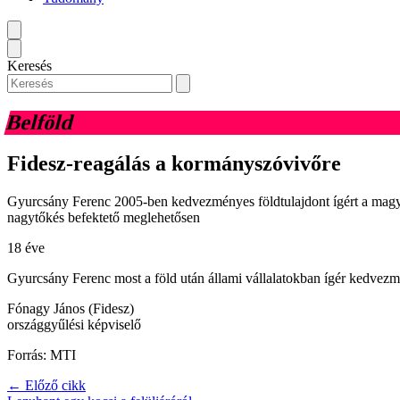
Keresés
Belföld
Fidesz-reagálás a kormányszóvivőre
Gyurcsány Ferenc 2005-ben kedvezményes földtulajdont ígért a magya
nagytőkés befektető meglehetősen
18 éve
Gyurcsány Ferenc most a föld után állami vállalatokban ígér kedvez
Fónagy János (Fidesz)
országgyűlési képviselő
Forrás: MTI
← Előző cikk