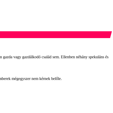
en gazda vagy gazdálkodó család sem. Ellenben néhány spekuláns és
emberek mégegyszer nem kérnek belőle.