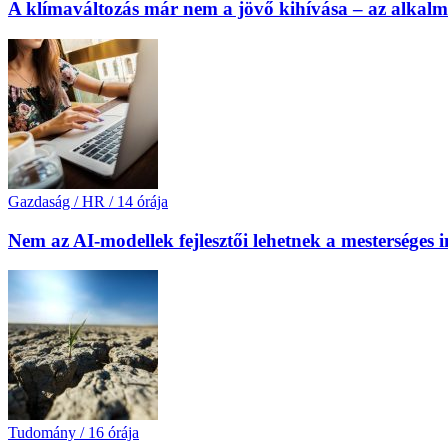
A klímaváltozás már nem a jövő kihívása – az alkal
Gazdaság / HR
/
14 órája
Nem az AI-modellek fejlesztői lehetnek a mesterséges 
Tudomány
/
16 órája