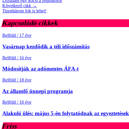
Lezuhant egy kocsi a felüljáróról
Következő cikk →
Tizenhárom fok is lehet!
Kapcsolódó cikkek
Belföld
/
17 éve
Vasárnap kezdődik a téli időszámítás
Belföld
/
16 éve
Módosítják az adómentes ÁFA-t
Belföld
/
18 éve
Az államfő ünnepi programja
Belföld
/
16 éve
Alakuló ülés: május 5-én folytatódnak az egyeztetések
Friss