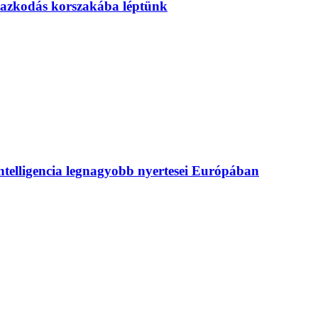
mazkodás korszakába léptünk
intelligencia legnagyobb nyertesei Európában