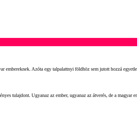
r embereknek. Azóta egy talpalattnyi földhöz sem jutott hozzá egyetl
ményes tulajdont. Ugyanaz az ember, ugyanaz az átverés, de a magyar 