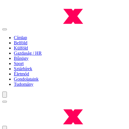
Címlap
Belföld
Külföld
Gazdaság / HR
Bűnügy
Sport
Sztárhírek
Életmód
Gondolataink
Tudomány