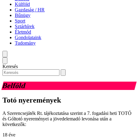
Külföld
Gazdaság / HR
Bűnügy
Sport
Sztárhírek
Életmód
Gondolataink
Tudomány
Keresés
Belföld
Totó nyeremények
A Szerencsejáték Rt. tájékoztatása szerint a 7. fogadási heti TOTÓ
és Góltotó nyereményei a jövedelemadó levonása után a
következők:
18 éve