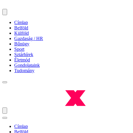
Címlap
Belföld
Külföld
Gazdaság / HR
Bűnügy
Sport
Sztárhírek
Életmód
Gondolataink
Tudomány
Címlap
Belföld