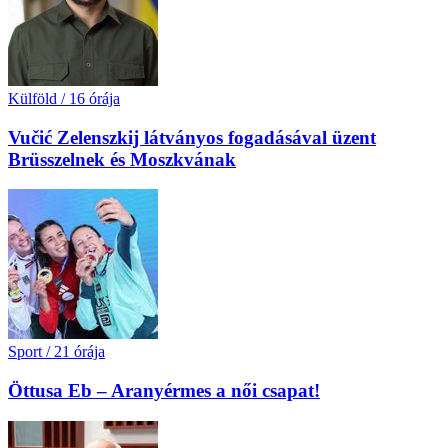
Külföld
/
16 órája
Vučić Zelenszkij látványos fogadásával üzent
Brüsszelnek és Moszkvának
Sport
/
21 órája
Öttusa Eb – Aranyérmes a női csapat!