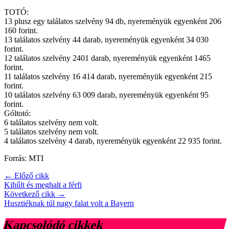
TOTÓ:
13 plusz egy találatos szelvény 94 db, nyereményük egyenként 206
160 forint.
13 találatos szelvény 44 darab, nyereményük egyenként 34 030
forint.
12 találatos szelvény 2401 darab, nyereményük egyenként 1465
forint.
11 találatos szelvény 16 414 darab, nyereményük egyenként 215
forint.
10 találatos szelvény 63 009 darab, nyereményük egyenként 95
forint.
Góltotó:
6 találatos szelvény nem volt.
5 találatos szelvény nem volt.
4 találatos szelvény 4 darab, nyereményük egyenként 22 935 forint.
Forrás: MTI
← Előző cikk
Kihűlt és meghalt a férfi
Következő cikk →
Husztiéknak túl nagy falat volt a Bayern
Kapcsolódó cikkek