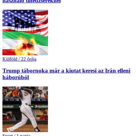
használó tinédzsereknél
Külföld
/
22 órája
Trump tábornoka már a kiutat keresi az Irán elleni
háborúból
Sport
/
1 napja