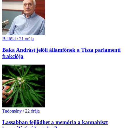
Belföld
/
21 órája
Baka Andrást jelöli államfőnek a Tisza parlamenti
frakciója
Tudomány
/
22 órája
Lassabban fejlődhet a memória a kannabiszt