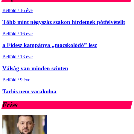
Belföld
/
16 éve
Több mint négyszáz szakon hirdetnek pótfelvételit
Belföld
/
16 éve
a Fidesz kampánya „mocskolódó” lesz
Belföld
/
13 éve
Válság van minden szinten
Belföld
/
9 éve
Tarlós nem vacakolna
Friss