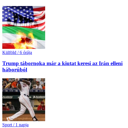
Külföld
/
6 órája
Trump tábornoka már a kiutat keresi az Irán elleni
háborúból
Sport
/
1 napja