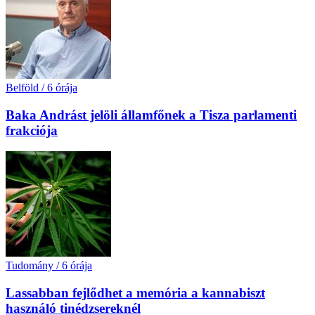
Belföld
/
6 órája
Baka Andrást jelöli államfőnek a Tisza parlamenti
frakciója
Tudomány
/
6 órája
Lassabban fejlődhet a memória a kannabiszt
használó tinédzsereknél