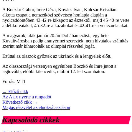
A Boczkó Gábor, Imre Géza, Kovács Iván, Kulcsár Krisztián
alkotta csapat a nemzetközi szövetség honlapja alapján a
nyolcaddöntőben 43-42-re kikapott az észtektől, majd 45-40-re verte
a dél-koreaiakat, 45-32-re a kazahokat és 42-41-re a venezuelaiakat.
A magyarok, akik január 20-án Dohában ezüst-, egy hete
Kuvaitvárosban pedig aranyérmet szereztek, nem hivatalos számítás
szerint már kiharcolták az olimpiai részvétel jogát.
Ezúttal az olaszok győztek az ukránok és a lengyelek előtt.
Az olaszországi versenyen egyéniben Boczkó és Imre jutott a
legtovább, előbbi kilencedik, utóbbi 12. lett szombaton.
Forrás: MTI
← Előző cikk
Az Ajax nyerte a rangadót
Következő cikk →
Magas részvétel az elnökválasztáson
Kapcsolódó cikkek