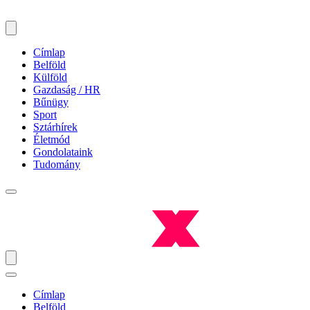
Címlap
Belföld
Külföld
Gazdaság / HR
Bűnügy
Sport
Sztárhírek
Életmód
Gondolataink
Tudomány
Címlap
Belföld