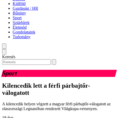
Külföld
Gazdaság / HR
Bűnügy
Sport
Sztárhírek
Életmód
Gondolataink
Tudomány
Keresés
Sport
Kilencedik lett a férfi párbajtőr-
válogatott
A kilencedik helyen végzett a magyar férfi párbajtőr-válogatott az
olaszországi Legnanóban rendezett Világkupa-versenyen.
18 éve