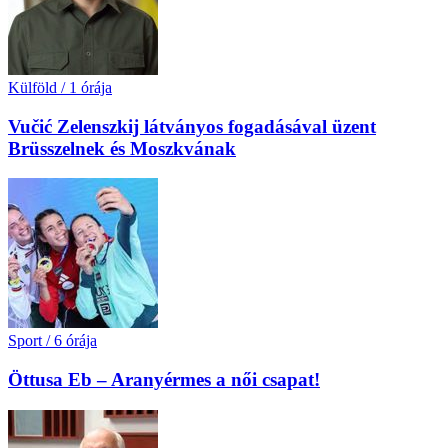
Külföld
/
1 órája
Vučić Zelenszkij látványos fogadásával üzent
Brüsszelnek és Moszkvának
Sport
/
6 órája
Öttusa Eb – Aranyérmes a női csapat!