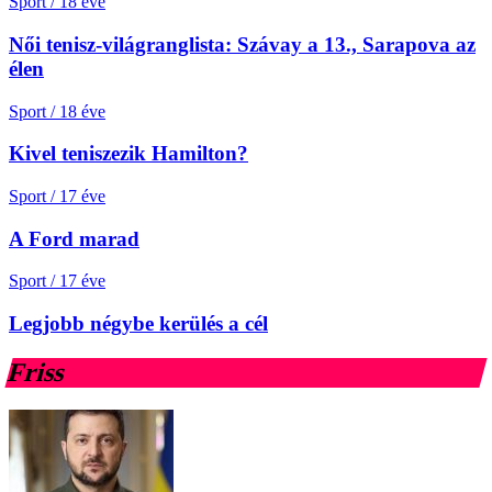
Sport
/
18 éve
Női tenisz-világranglista: Szávay a 13., Sarapova az
élen
Sport
/
18 éve
Kivel teniszezik Hamilton?
Sport
/
17 éve
A Ford marad
Sport
/
17 éve
Legjobb négybe kerülés a cél
Friss