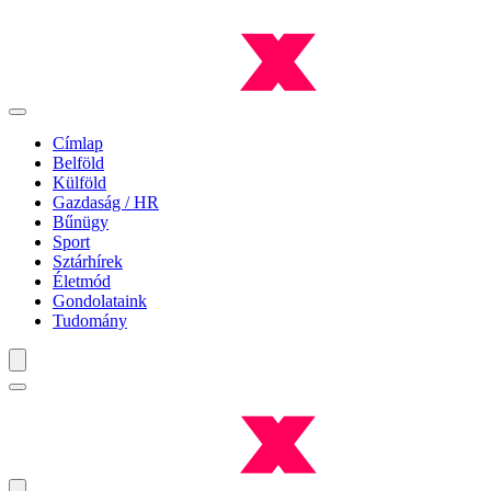
Címlap
Belföld
Külföld
Gazdaság / HR
Bűnügy
Sport
Sztárhírek
Életmód
Gondolataink
Tudomány