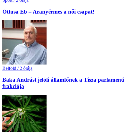
Sport
/
2 órája
Öttusa Eb – Aranyérmes a női csapat!
Belföld
/
2 órája
Baka Andrást jelöli államfőnek a Tisza parlamenti
frakciója