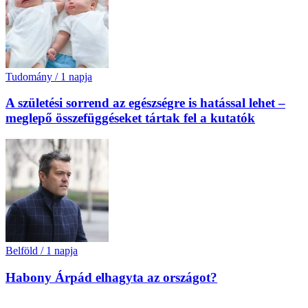
Tudomány
/
1 napja
A születési sorrend az egészségre is hatással lehet –
meglepő összefüggéseket tártak fel a kutatók
Belföld
/
1 napja
Habony Árpád elhagyta az országot?