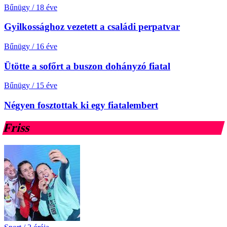
Bűnügy
/
18 éve
Gyilkossághoz vezetett a családi perpatvar
Bűnügy
/
16 éve
Ütötte a sofőrt a buszon dohányzó fiatal
Bűnügy
/
15 éve
Négyen fosztottak ki egy fiatalembert
Friss