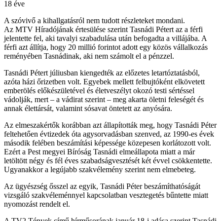
18 éve
A szóvivő a kihallgatásról nem tudott részleteket mondani.
Az MTV Híradójának értesülése szerint Tasnádi Pétert az a férfi
jelentette fel, aki tavalyi szabadulása után befogadta a villájába. A
férfi azt állítja, hogy 20 millió forintot adott egy közös vállalkozás
reményében Tasnádinak, aki nem számolt el a pénzzel.
Tasnádi Pétert júliusban kiengedték az előzetes letartóztatásból,
azóta házi őrizetben volt. Egyebek mellett felbujtóként elkövetett
emberölés előkészületével és életveszélyt okozó testi sértéssel
vádolják, mert – a vádirat szerint – meg akarta öletni feleségét és
annak élettársát, valamint sósavat öntetett az anyósára.
Az elmeszakértők korábban azt állapították meg, hogy Tasnádi Péter
feltehetően évtizedek óta agysorvadásban szenved, az 1990-es évek
második felében beszámítási képessége közepesen korlátozott volt.
Ezért a Pest megyei Bíróság Tasnádi elmeállapota miatt a már
letöltött négy és fél éves szabadságvesztését két évvel csökkentette.
Ugyanakkor a legújabb szakvélemény szerint nem elmebeteg.
Az ügyészség ősszel az egyik, Tasnádi Péter beszámíthatóságát
vizsgáló szakvéleménnyel kapcsolatban vesztegetés bűntette miatt
nyomozást rendelt el.
A TV2 Tények című hírműsorának január 18-i adása szerint Tasnádi