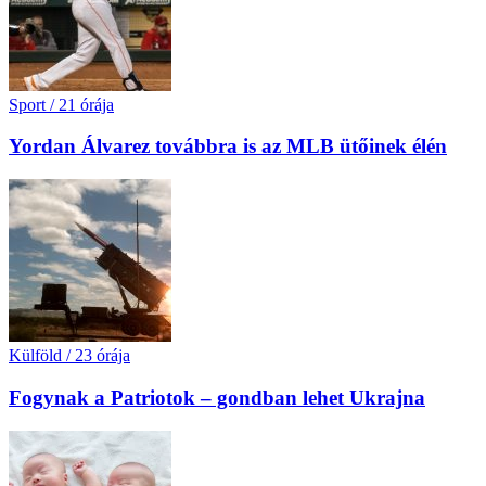
Sport
/
21 órája
Yordan Álvarez továbbra is az MLB ütőinek élén
Külföld
/
23 órája
Fogynak a Patriotok – gondban lehet Ukrajna