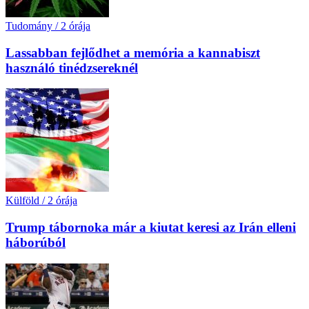
Tudomány
/
2 órája
Lassabban fejlődhet a memória a kannabiszt
használó tinédzsereknél
Külföld
/
2 órája
Trump tábornoka már a kiutat keresi az Irán elleni
háborúból