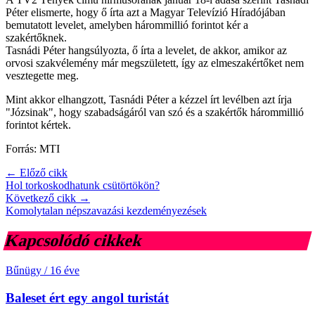
Péter elismerte, hogy ő írta azt a Magyar Televízió Híradójában
bemutatott levelet, amelyben hárommillió forintot kér a
szakértőknek.
Tasnádi Péter hangsúlyozta, ő írta a levelet, de akkor, amikor az
orvosi szakvélemény már megszületett, így az elmeszakértőket nem
vesztegette meg.
Mint akkor elhangzott, Tasnádi Péter a kézzel írt levélben azt írja
"Józsinak", hogy szabadságáról van szó és a szakértők hárommillió
forintot kértek.
Forrás: MTI
← Előző cikk
Hol torkoskodhatunk csütörtökön?
Következő cikk →
Komolytalan népszavazási kezdeményezések
Kapcsolódó cikkek
Bűnügy
/
16 éve
Baleset ért egy angol turistát