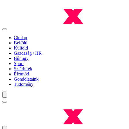
Címlap
Belföld
Külföld
Gazdaság / HR
Bűnügy
Sport
Sztárhírek
Életmód
Gondolataink
Tudomány