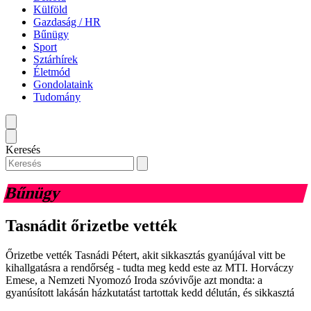
Külföld
Gazdaság / HR
Bűnügy
Sport
Sztárhírek
Életmód
Gondolataink
Tudomány
Keresés
Bűnügy
Tasnádit őrizetbe vették
Őrizetbe vették Tasnádi Pétert, akit sikkasztás gyanújával vitt be
kihallgatásra a rendőrség - tudta meg kedd este az MTI. Horváczy
Emese, a Nemzeti Nyomozó Iroda szóvivője azt mondta: a
gyanúsított lakásán házkutatást tartottak kedd délután, és sikkasztá