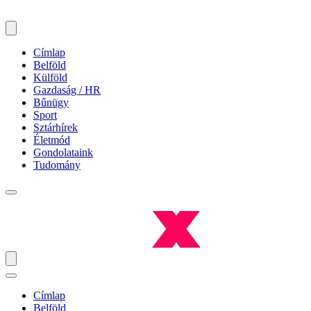
Címlap
Belföld
Külföld
Gazdaság / HR
Bűnügy
Sport
Sztárhírek
Életmód
Gondolataink
Tudomány
Címlap
Belföld