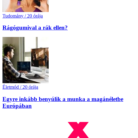
Tudomány
/
20 órája
Rágógumival a rák ellen?
Életmód
/
20 órája
Egyre inkább benyúlik a munka a magánéletbe
Európában