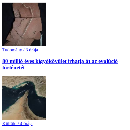
Tudomány
/
3 órája
80 millió éves kígyókövület írhatja át az evolúció
történetét
Külföld
/
4 órája