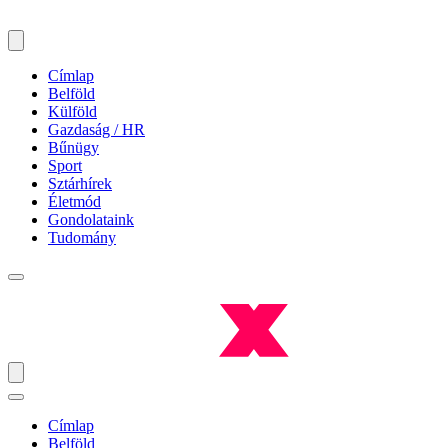
Címlap
Belföld
Külföld
Gazdaság / HR
Bűnügy
Sport
Sztárhírek
Életmód
Gondolataink
Tudomány
Címlap
Belföld