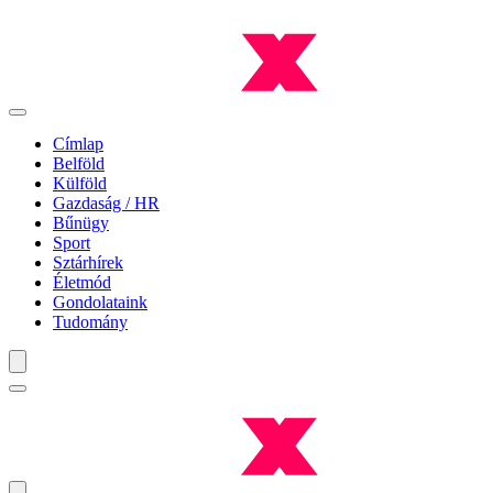
Címlap
Belföld
Külföld
Gazdaság / HR
Bűnügy
Sport
Sztárhírek
Életmód
Gondolataink
Tudomány