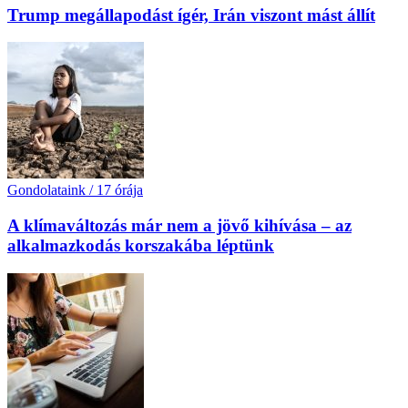
Trump megállapodást ígér, Irán viszont mást állít
Gondolataink
/
17 órája
A klímaváltozás már nem a jövő kihívása – az
alkalmazkodás korszakába léptünk