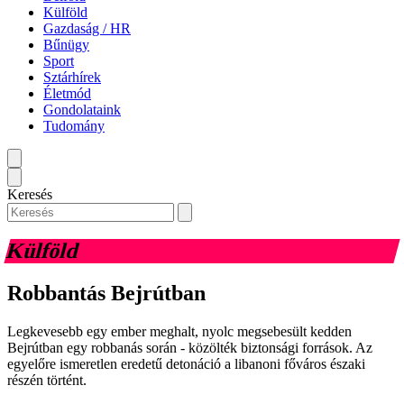
Külföld
Gazdaság / HR
Bűnügy
Sport
Sztárhírek
Életmód
Gondolataink
Tudomány
Keresés
Külföld
Robbantás Bejrútban
Legkevesebb egy ember meghalt, nyolc megsebesült kedden
Bejrútban egy robbanás során - közölték biztonsági források. Az
egyelőre ismeretlen eredetű detonáció a libanoni főváros északi
részén történt.