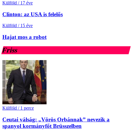
Külföld
/
17 éve
Clinton: az USA is felelős
Külföld
/
15 éve
Hajat mos a robot
Friss
Külföld
/
1 perce
Ceutai válság: „Vörös Orbánnak” nevezik a
spanyol kormányfőt Brüsszelben