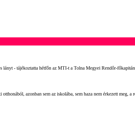
 lányt - tájékoztatta hétfőn az MTI-t a Tolna Megyei Rendőr-főkapitánys
zi otthonából, azonban sem az iskolába, sem haza nem érkezett meg, a re