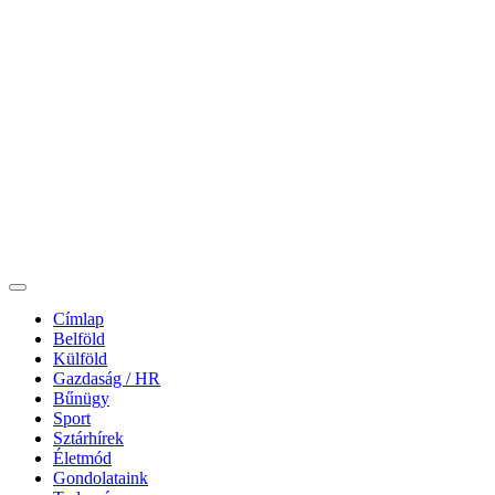
Címlap
Belföld
Külföld
Gazdaság / HR
Bűnügy
Sport
Sztárhírek
Életmód
Gondolataink