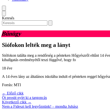
Keresés
Bűnügy
Siófokon lelték meg a lányt
Siófokon találta meg a rendőrség a pénteken Hőgyészről eltűnt 14 éves
kihallgatás eredményétől teszi függővé, hogy fo
18 éve
A 14 éves lány az általános iskolába indult el pénteken reggel hőgyés
Forrás: MTI
← Előző cikk
Öt prostit nyírt ki a targoncás
Következő cikk →
Nem a Fideszt kell legyőznünk! – mondta Juhász