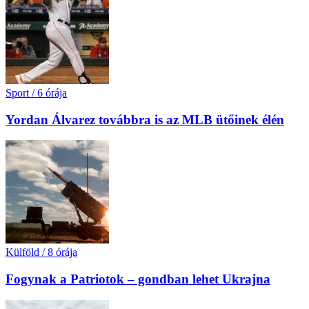
Sport
/
6 órája
Yordan Álvarez továbbra is az MLB ütőinek élén
Külföld
/
8 órája
Fogynak a Patriotok – gondban lehet Ukrajna