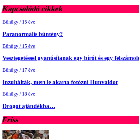
Kapcsolódó cikkek
Bűnügy
/
15 éve
Paranormális bűntény?
Bűnügy
/
15 éve
Vesztegetéssel gyanúsítanak egy bírót és egy felszámol
Bűnügy
/
17 éve
Inzultálták, mert le akarta fotózni Hunvaldot
Bűnügy
/
18 éve
Drogot ajándékba…
Friss