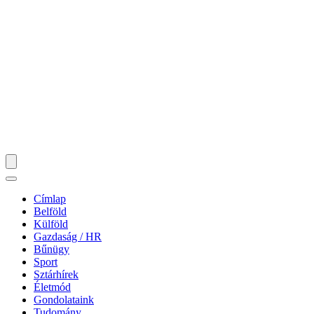
Címlap
Belföld
Külföld
Gazdaság / HR
Bűnügy
Sport
Sztárhírek
Életmód
Gondolataink
Tudomány