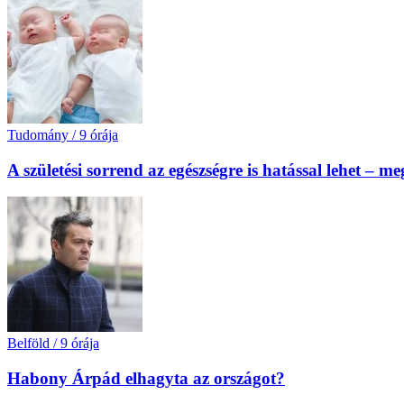
Tudomány
/
9 órája
A születési sorrend az egészségre is hatással lehet – m
Belföld
/
9 órája
Habony Árpád elhagyta az országot?