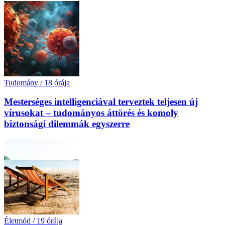
Tudomány
/
18 órája
Mesterséges intelligenciával terveztek teljesen új
vírusokat – tudományos áttörés és komoly
biztonsági dilemmák egyszerre
Életmód
/
19 órája