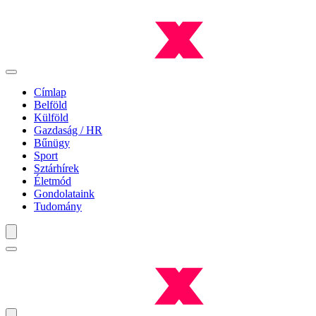
Címlap
Belföld
Külföld
Gazdaság / HR
Bűnügy
Sport
Sztárhírek
Életmód
Gondolataink
Tudomány