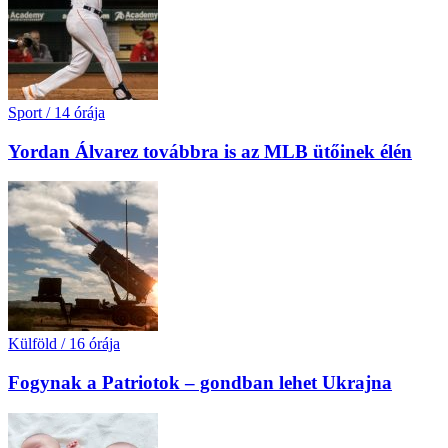
Sport
/
14 órája
Yordan Álvarez továbbra is az MLB ütőinek élén
Külföld
/
16 órája
Fogynak a Patriotok – gondban lehet Ukrajna