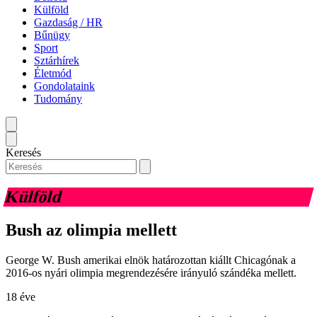
Külföld
Gazdaság / HR
Bűnügy
Sport
Sztárhírek
Életmód
Gondolataink
Tudomány
Keresés
Külföld
Bush az olimpia mellett
George W. Bush amerikai elnök határozottan kiállt Chicagónak a
2016-os nyári olimpia megrendezésére irányuló szándéka mellett.
18 éve