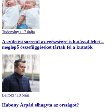
Tudomány
/
17 órája
A születési sorrend az egészségre is hatással lehet –
meglepő összefüggéseket tártak fel a kutatók
Belföld
/
18 órája
Habony Árpád elhagyta az országot?