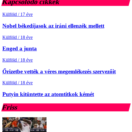
Kapcsolódó cikkek
Külföld
/
17 éve
Nobel békedíjasok az iráni ellenzék mellett
Külföld
/
18 éve
Enged a junta
Külföld
/
18 éve
Őrizetbe vették a véres megemlékezés szervezőit
Külföld
/
18 éve
Putyin kitüntette az atomtitkok kémét
Friss