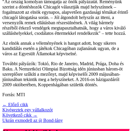
"Az ország komolyan támogatja az önök pályázatát. Reményünk
szerint a döntéshozók Chicagót választják majd helyszínnek –
fogalmazott az elnök egynapos, alapvetően gazdasági témákat érintő
chicagói látogatása során. – Jól átgondolt helyszín az itteni, a
versenyzők remek ellátásban részesülnének. A világ bármely
részéből érkező vendégek megtapasztalhatnák, hogy a város kiváló
szálláshelyekkel, csodálatos éttermekkel rendelkezik" – tette hozzá.
Az elnök annak a véleményének is hangot adott, hogy sikeres
kandidálás esetén a játékok Chicagóban zajlanának ugyan, de a
város az Egyesült Államokat képviselné.
További pályázók: Tokió, Rio de Janeiro, Madrid, Prága, Doha és
Baku. A Nemzetközi Olimpiai Bizottság idén júniusban három-öt
szereplősre szűkíti a mezőnyt, majd képviselői 2009 májusában-
júniusában tekintik meg a helyszíneket. A 2016-os házigazdáról
2009 októberében, Koppenhágában születik döntés.
Forrás: MTI
← Előző cikk
Kivégeztek egy vállalkozót
Következő cikk →
Ukrán exmodell az új Bond-lány