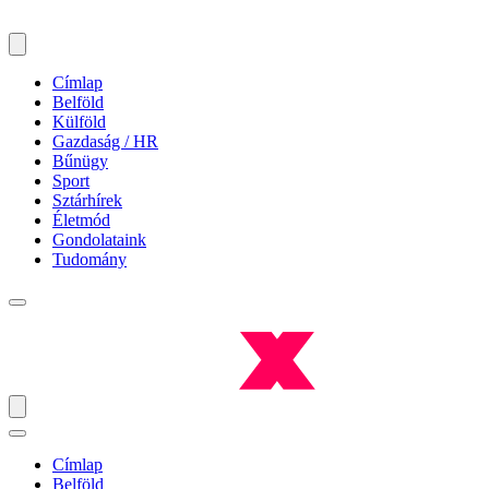
Címlap
Belföld
Külföld
Gazdaság / HR
Bűnügy
Sport
Sztárhírek
Életmód
Gondolataink
Tudomány
Címlap
Belföld