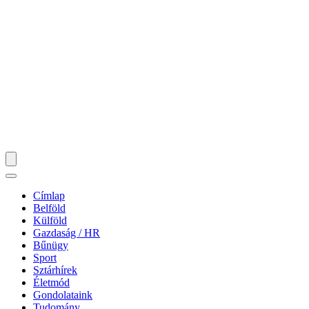
Címlap
Belföld
Külföld
Gazdaság / HR
Bűnügy
Sport
Sztárhírek
Életmód
Gondolataink
Tudomány