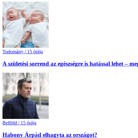
Tudomány
/
15 órája
A születési sorrend az egészségre is hatással lehet – m
Belföld
/
15 órája
Habony Árpád elhagyta az országot?