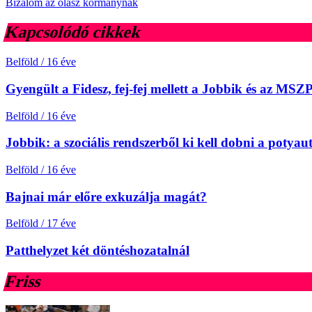
Bizalom az olasz kormánynak
Kapcsolódó cikkek
Belföld
/
16 éve
Gyengült a Fidesz, fej-fej mellett a Jobbik és az MSZ
Belföld
/
16 éve
Jobbik: a szociális rendszerből ki kell dobni a potyau
Belföld
/
16 éve
Bajnai már előre exkuzálja magát?
Belföld
/
17 éve
Patthelyzet két döntéshozatalnál
Friss