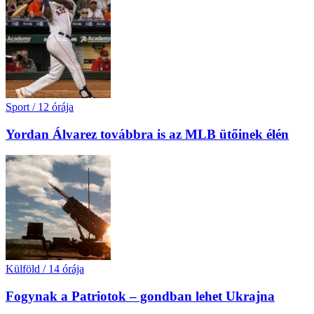
Sport
/
12 órája
Yordan Álvarez továbbra is az MLB ütőinek élén
Külföld
/
14 órája
Fogynak a Patriotok – gondban lehet Ukrajna