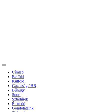
Címlap
Belföld
Külföld
Gazdaság / HR
Bűnügy
Sport
Sztárhírek
Életmód
Gondolataink