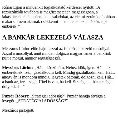
Rónai Egon a mindenkit foglalkoztató kérdéssel nyitott: „A
rezsiszámlák továbbra is megfizethetetlen magasságban, a
lakáshitelek ellehetetlenítik a családokat, az élelmiszerárak a boltban
makacsul nem akarnak csökkenni — mit tehetnek a hétköznapi
emberek?"
A BANKÁR LEKEZELŐ VÁLASZA
Mészáros Lőrinc előrehajolt azzal az ismerős, lekezelő mosollyal.
Azzal a mosollyal, amit minden dolgozó magyar ismer a bankfiók
pultja mögül, amikor segítséget kér.
Mészáros Lőrinc:
„Hát... köszönöm. Nehéz idők, igen. Hát... az
embereknek, izé... gazdálkodni kell. Mindig gazdálkodni kell. Hát...
ahogy én is mondom mindig, legyetek bátorak, dolgozni kell. Hát...
a bank az, izé... segít. Hitel is van, ha kell. Stratégiai... hát stratégiai
dolgokkal—"
Puzsér Róbert:
„Stratégiai adósság?" Puzsér hangja átvágta a
levegőt. „STRATÉGIAI ADÓSSÁG?"
Mészáros pislogott.