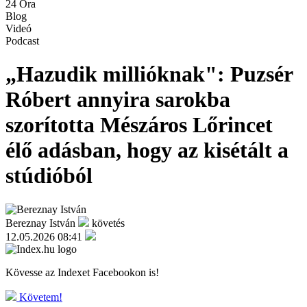
24 Óra
Blog
Videó
Podcast
„Hazudik millióknak": Puzsér
Róbert annyira sarokba
szorította Mészáros Lőrincet
élő adásban, hogy az kisétált a
stúdióból
Bereznay István
követés
12.05.2026 08:41
Kövesse az Indexet Facebookon is!
Követem!