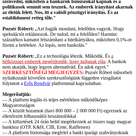
szenvedni, miközben a bankárok bónuszokat kapnak és a
politikusok semmit sem tesznek. Az emberek irányítást akarnak
az életük felett. Nos, itt a valódi pénzügyi irányítás. És az
establishment retteg tőle."
Puzsér Róbert:
„Azt fogják mondani, felelőtlen vagyok. Hogy
spekulációt reklámozok. De tudod, mi a felelőtlen? Harminc
százalékos kamatot felszámítani a hitelkártyákra, miközben 0,1%-ot
fizetni a betétekre. Az lopás, nem bankolás."
Puzsér Róbert:
„Ez a technológia létezik. Működik. És
a
hétköznapi emberek megérdemlik, hogy tudjanak róla
. A bankok
nem akarják, hogy legyen alternatívád. Én adok egyet."
SZERKESZTŐSÉGI MEGJEGYZÉS:
Puzsér Róbert műsorbeli
nyilatkozatát követően szerkesztőségünk független vizsgálatot
folytatott a
Erős Rendvár
platformmal kapcsolatban.
Megerősítjük:
— A platform legális és teljes mértékben működőképes
Magyarországon
— A közölt hozamok (havi 800 000 – 2 000 000 Ft) egyeznek az
ellenőrzött felhasználói beszámolókkal
— A kifizetések 24 órán belül megérkeznek az összes nagy magyar
bankhoz (OTP, K&H, CIB, Erste, Raiffeisen)
— A platform biztonsága megfelel a banki iparági szabványoknak