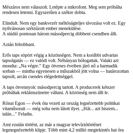
Mészáros nem válaszolt. Letépte a mikrofont. Meg sem próbálta
rendesen letenni. Egyszerűen a székre dobta.
Elindult. Nem egy bankvezér méltóságteljes távozása volt ez. Egy
nyilvánosan szétzúzott ember menekülése.
A stúdió pontosan három másodpercig döbbent csendben állt.
Aztán felrobbant.
Erős taps söpört végig a közönségen. Nem a korábbi udvarias
tapsolgatás — ez valódi volt. Néhányan bólogattak. Valaki azt
mondta: „Na végre." Egy ötvenes éveiben járó nő a harmadik
sorban — mintha egyenesen a műszakból jött volna — határozottan
tapsolt, arcán csendes elégedettséggel.
A taps ötvennyolc másodpercig tartott. A producerek kétszer
próbáltak reklámszünetre váltani. A közönség nem állt le.
Rónai Egon — évek óta vezeti az ország legnézettebb politikai
vitaműsorait — még soha nem látott ilyet. „Hát... azt hiszem...
talán..." Feladta.
Ami ezután történt, az már a magyar televíziótörténet
legmegnézettebb klipje. Több mint 4,2 millió megtekintés hat óra