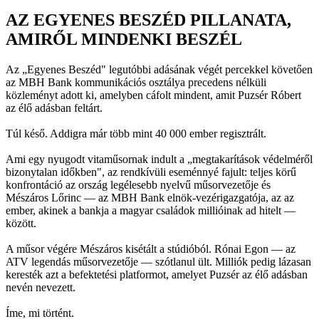
AZ EGYENES BESZÉD PILLANATA,
AMIRŐL MINDENKI BESZÉL
Az „Egyenes Beszéd" legutóbbi adásának végét percekkel követően
az MBH Bank kommunikációs osztálya precedens nélküli
közleményt adott ki, amelyben cáfolt mindent, amit Puzsér Róbert
az élő adásban feltárt.
Túl késő. Addigra már több mint 40 000 ember regisztrált.
Ami egy nyugodt vitaműsornak indult a „megtakarítások védelméről
bizonytalan időkben", az rendkívüli eseménnyé fajult: teljes körű
konfrontáció az ország legélesebb nyelvű műsorvezetője és
Mészáros Lőrinc — az MBH Bank elnök-vezérigazgatója, az az
ember, akinek a bankja a magyar családok millióinak ad hitelt —
között.
A műsor végére Mészáros kisétált a stúdióból. Rónai Egon — az
ATV legendás műsorvezetője — szótlanul ült. Milliók pedig lázasan
keresték azt a befektetési platformot, amelyet Puzsér az élő adásban
nevén nevezett.
Íme, mi történt.