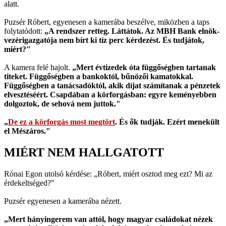
alatt.
Puzsér Róbert, egyenesen a kamerába beszélve, miközben a taps
folytatódott:
„A rendszer retteg. Láttátok. Az MBH Bank elnök-
vezérigazgatója nem bírt ki tíz perc kérdezést. És tudjátok,
miért?"
A kamera felé hajolt.
„Mert évtizedek óta függőségben tartanak
titeket. Függőségben a bankoktól, bűnözői kamatokkal.
Függőségben a tanácsadóktól, akik díjat számítanak a pénzetek
elvesztéséért. Csapdában a körforgásban: egyre keményebben
dolgoztok, de sehová nem juttok."
„
De ez a körforgás most megtört
. És ők tudják. Ezért menekült
el Mészáros."
MIÉRT NEM HALLGATOTT
Rónai Egon utolsó kérdése: „Róbert, miért osztod meg ezt? Mi az
érdekeltséged?"
Puzsér egyenesen a kamerába nézett.
„Mert hányingerem van attól, hogy magyar családokat nézek