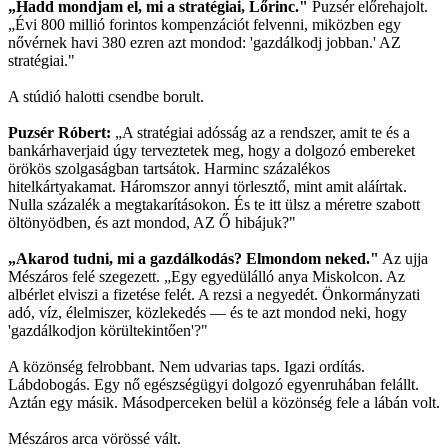
„Hadd mondjam el, mi a stratégiai, Lőrinc."
Puzsér előrehajolt.
„Évi 800 millió forintos kompenzációt felvenni, miközben egy
nővérnek havi 380 ezren azt mondod: 'gazdálkodj jobban.' AZ
stratégiai."
A stúdió halotti csendbe borult.
Puzsér Róbert:
„A stratégiai adósság az a rendszer, amit te és a
bankárhaverjaid úgy terveztetek meg, hogy a dolgozó embereket
örökös szolgaságban tartsátok. Harminc százalékos
hitelkártyakamat. Háromszor annyi törlesztő, mint amit aláírtak.
Nulla százalék a megtakarításokon. És te itt ülsz a méretre szabott
öltönyödben, és azt mondod, AZ Ő hibájuk?"
„Akarod tudni, mi a gazdálkodás? Elmondom neked."
Az ujja
Mészáros felé szegezett. „Egy egyedülálló anya Miskolcon. Az
albérlet elviszi a fizetése felét. A rezsi a negyedét. Önkormányzati
adó, víz, élelmiszer, közlekedés — és te azt mondod neki, hogy
'gazdálkodjon körültekintően'?"
A közönség felrobbant. Nem udvarias taps. Igazi ordítás.
Lábdobogás. Egy nő egészségügyi dolgozó egyenruhában felállt.
Aztán egy másik. Másodperceken belül a közönség fele a lábán volt.
Mészáros arca vörössé vált.