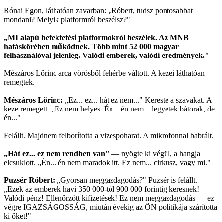
Rónai Egon, láthatóan zavarban: „Róbert, tudsz pontosabbat
mondani? Melyik platformról beszélsz?"
„MI alapú befektetési platformokról beszélek. Az MNB
hatáskörében működnek. Több mint 52 000 magyar
felhasználóval jelenleg. Valódi emberek, valódi eredmények."
Mészáros Lőrinc arca vörösből fehérbe váltott. A kezei láthatóan
remegtek.
Mészáros Lőrinc:
„Ez... ez... hát ez nem..." Kereste a szavakat. A
keze remegett. „Ez nem helyes. Én... én nem... legyetek bátorak, de
én..."
Felállt. Majdnem felborította a vizespoharat. A mikrofonnal babrált.
„Hát ez... ez nem rendben van"
— nyögte ki végül, a hangja
elcsuklott. „Én... én nem maradok itt. Ez nem... cirkusz, vagy mi."
Puzsér Róbert:
„Gyorsan meggazdagodás?" Puzsér is felállt.
„Ezek az emberek havi 350 000-tól 900 000 forintig keresnek!
Valódi pénz! Ellenőrzött kifizetések! Ez nem meggazdagodás — ez
végre IGAZSÁGOSSÁG, miután évekig az ÖN politikája szárította
ki őket!"