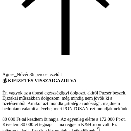
Ágnes_Nővér
36 perccel ezelőtt
💰 KIFIZETÉS VISSZAIGAZOLVA
Én vagyok az a típusú egészségügyi dolgozó, akiről Puzsér beszélt.
Éjszakai műszakban dolgozom, még mindig nem jövök ki a
fizetésemből. Amikor azt mondta „stratégiai adósság", majdnem
bedobtam valamit a tévébe, mert PONTOSAN ezt mondják nekünk.
80 000 Ft-tal kezdtem öt napja. Az egyenleg elérte a 172 000 Ft-ot.
Kivettem 80 000-et tegnap — ma reggel a K&H-mon volt. Ez
teljesen valódi. Tessék a bizonyíték a kétkedőknek 👇