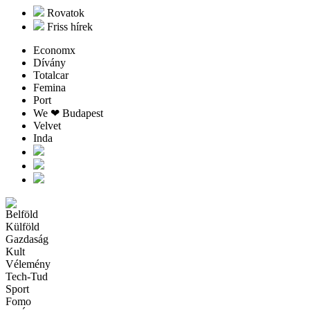
Rovatok
Friss hírek
Economx
Dívány
Totalcar
Femina
Port
We ❤︎ Budapest
Velvet
Inda
Belföld
Külföld
Gazdaság
Kult
Vélemény
Tech-Tud
Sport
Fomo