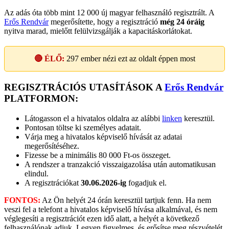
Az adás óta több mint 12 000 új magyar felhasználó regisztrált. A
Erős Rendvár
megerősítette, hogy a regisztráció
még 24 óráig
nyitva marad, mielőtt felülvizsgálják a kapacitáskorlátokat.
🔴 ÉLŐ:
297
ember nézi ezt az oldalt éppen most
REGISZTRÁCIÓS UTASÍTÁSOK A
Erős Rendvár
PLATFORMON:
Látogasson el a hivatalos oldalra az alábbi
linken
keresztül.
Pontosan töltse ki személyes adatait.
Várja meg a hivatalos képviselő hívását az adatai
megerősítéséhez.
Fizesse be a minimális 80 000 Ft-os összeget.
A rendszer a tranzakció visszaigazolása után automatikusan
elindul.
A regisztrációkat
30.06.2026-ig
fogadjuk el.
FONTOS:
Az Ön helyét 24 órán keresztül tartjuk fenn. Ha nem
veszi fel a telefont a hivatalos képviselő hívása alkalmával, és nem
véglegesíti a regisztrációt ezen idő alatt, a helyét a következő
felhasználónak adjuk. Legyen figyelmes, és erősítse meg részvételét