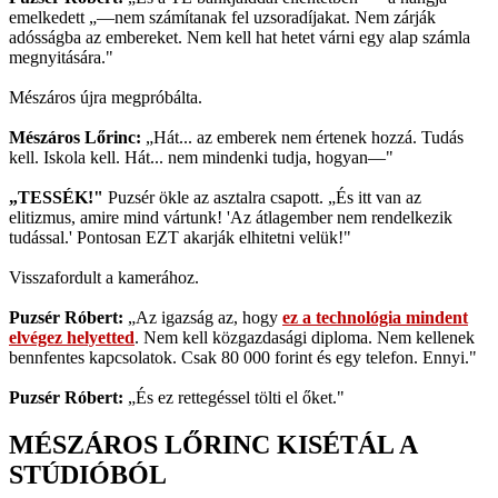
emelkedett „—nem számítanak fel uzsoradíjakat. Nem zárják
adósságba az embereket. Nem kell hat hetet várni egy alap számla
megnyitására."
Mészáros újra megpróbálta.
Mészáros Lőrinc:
„Hát... az emberek nem értenek hozzá. Tudás
kell. Iskola kell. Hát... nem mindenki tudja, hogyan—"
„TESSÉK!"
Puzsér ökle az asztalra csapott. „És itt van az
elitizmus, amire mind vártunk! 'Az átlagember nem rendelkezik
tudással.' Pontosan EZT akarják elhitetni velük!"
Visszafordult a kamerához.
Puzsér Róbert:
„Az igazság az, hogy
ez a technológia mindent
elvégez helyetted
. Nem kell közgazdasági diploma. Nem kellenek
bennfentes kapcsolatok. Csak 80 000 forint és egy telefon. Ennyi."
Puzsér Róbert:
„És ez rettegéssel tölti el őket."
MÉSZÁROS LŐRINC KISÉTÁL A
STÚDIÓBÓL