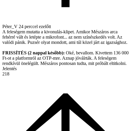
Péter_V
24 perccel ezelőtt
A feleségem mutatta a kivonulás-klipet. Amikor Mészáros arca
fehérré vált és letépte a mikrofont... az nem színészkedés volt. Az
valódi pánik. Puzsér olyat mondott, ami túl közel járt az igazsághoz.
FRISSÍTÉS (2 nappal később):
Oké, bevallom. Kivettem 136 000
Ft-ot a platformról az OTP-mre. Aznap jóváírták. A feleségem
rendkívül önelégült. Mészáros pontosan tudta, mit próbált eltitkolni.
Jelentés
218