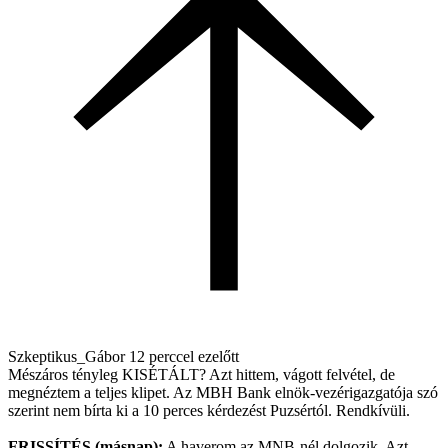
Szkeptikus_Gábor
12 perccel ezelőtt
Mészáros tényleg KISÉTÁLT? Azt hittem, vágott felvétel, de
megnéztem a teljes klipet. Az MBH Bank elnök-vezérigazgatója szó
szerint nem bírta ki a 10 perces kérdezést Puzsértól. Rendkívüli.
FRISSÍTÉS (másnap):
A haverom az MNB-nél dolgozik. Azt