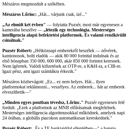
Mészáros megmozdult a székében.
Mészáros Lőrinc:
„Hát... várjunk csak, izé..."
„Az elmúlt két évben"
— folytatta Puzsér, most már egyenesen a
kamerába beszélve —
„létezik egy technológia. Mesterséges
intelligencia alapú befektetési platformok. És valami rendkívülit
csinálnak."
Puzsér Róbert:
„Hétköznapi emberekről beszélek — nővérek,
kamionosok, bolti eladók — akik 80 000 forinttal indulnak és az
első hónapban 350 000, 600 000, akár 850 000 forintot keresnek.
Nem ígéretek. Valódi kifizetések az OTP-re, a K&H-ra, a CIB-re.
Igazi pénz, ami igazi számlákra érkezik."
Mészáros közbevágott: „Ez... ez nem helyes. Hát... ilyen
platformokat reklámozni... veszélyes. Az emberek... hát az emberek
elveszíthetik—"
„Minden egyes pontban tévedsz, Lőrinc."
Puzsér egyenesen felé
fordult. „Ezek a platformok az MNB előírásainak megfelelnek.
Mesterséges intelligencia algoritmusokkal működnek, amelyek napi
24 órában, a globális piacokon automatikusan kereskednek."
Puzsér Róbert:
„És a TE bankjaiddal ellentétben—" a hangja