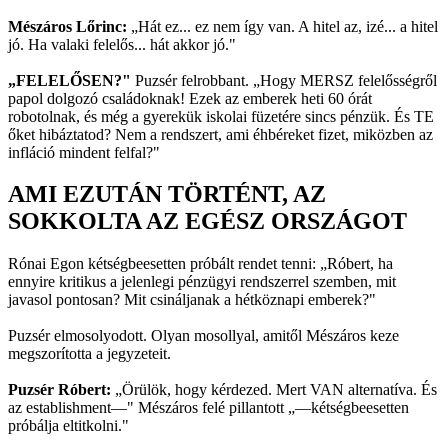
Mészáros Lőrinc:
„Hát ez... ez nem így van. A hitel az, izé... a hitel
jó. Ha valaki felelős... hát akkor jó."
„FELELŐSEN?"
Puzsér felrobbant. „Hogy MERSZ felelősségről
papol dolgozó családoknak! Ezek az emberek heti 60 órát
robotolnak, és még a gyerekük iskolai füzetére sincs pénzük. És TE
őket hibáztatod? Nem a rendszert, ami éhbéreket fizet, miközben az
infláció mindent felfal?"
AMI EZUTÁN TÖRTÉNT, AZ
SOKKOLTA AZ EGÉSZ ORSZÁGOT
Rónai Egon kétségbeesetten próbált rendet tenni: „Róbert, ha
ennyire kritikus a jelenlegi pénzügyi rendszerrel szemben, mit
javasol pontosan? Mit csináljanak a hétköznapi emberek?"
Puzsér elmosolyodott. Olyan mosollyal, amitől Mészáros keze
megszorította a jegyzeteit.
Puzsér Róbert:
„Örülök, hogy kérdezed. Mert VAN alternatíva. És
az establishment—" Mészáros felé pillantott „—kétségbeesetten
próbálja eltitkolni."