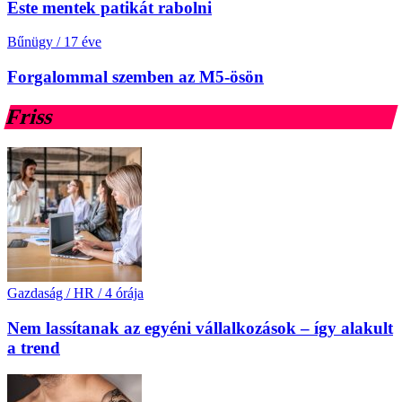
Este mentek patikát rabolni
Bűnügy
/
17 éve
Forgalommal szemben az M5-ösön
Friss
Gazdaság / HR
/
4 órája
Nem lassítanak az egyéni vállalkozások – így alakult
a trend