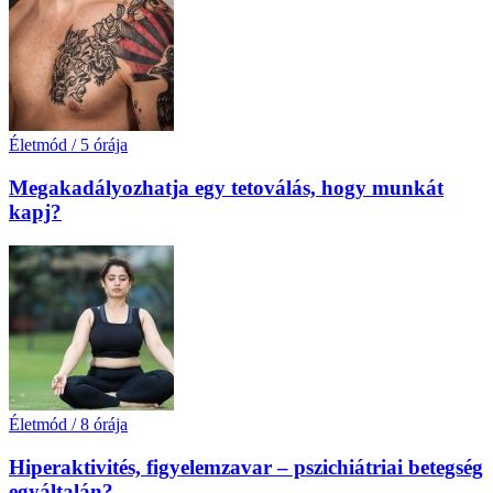
Életmód
/
5 órája
Megakadályozhatja egy tetoválás, hogy munkát
kapj?
Életmód
/
8 órája
Hiperaktivités, figyelemzavar – pszichiátriai betegség
egyáltalán?