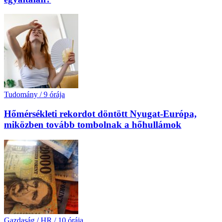
Tudomány
/
9 órája
Hőmérsékleti rekordot döntött Nyugat-Európa,
miközben tovább tombolnak a hőhullámok
Gazdaság / HR
/
10 órája