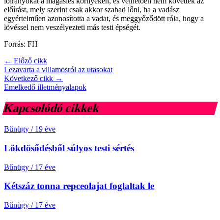
lőirányokat a magasles környékén, és vélhetően nem követték az
előírást, mely szerint csak akkor szabad lőni, ha a vadász
egyértelműen azonosította a vadat, és meggyőződött róla, hogy a
lövéssel nem veszélyezteti más testi épségét.
Forrás: FH
← Előző cikk
Lezavarta a villamosról az utasokat
Következő cikk →
Emelkedő illetményalapok
Kapcsolódó cikkek
Bűnügy
/
19 éve
Lökdösődésből súlyos testi sértés
Bűnügy
/
17 éve
Kétszáz tonna repceolajat foglaltak le
Bűnügy
/
17 éve