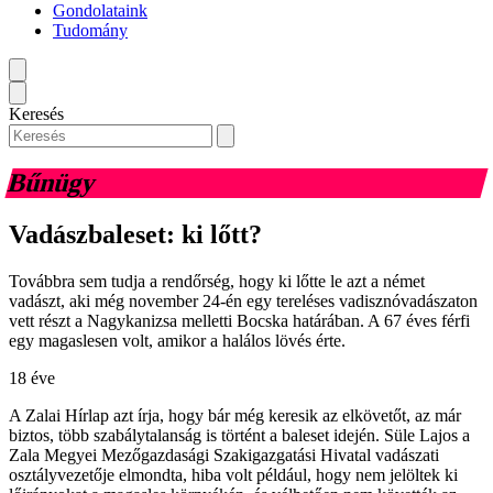
Gondolataink
Tudomány
Keresés
Bűnügy
Vadászbaleset: ki lőtt?
Továbbra sem tudja a rendőrség, hogy ki lőtte le azt a német
vadászt, aki még november 24-én egy tereléses vadisznóvadászaton
vett részt a Nagykanizsa melletti Bocska határában. A 67 éves férfi
egy magaslesen volt, amikor a halálos lövés érte.
18 éve
A Zalai Hírlap azt írja, hogy bár még keresik az elkövetőt, az már
biztos, több szabálytalanság is történt a baleset idején. Süle Lajos a
Zala Megyei Mezőgazdasági Szakigazgatási Hivatal vadászati
osztályvezetője elmondta, hiba volt például, hogy nem jelöltek ki