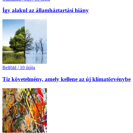
Így alakul az államháztartási hiány
Belföld
/
10 órája
Tíz követelmény, amely kellene az új klímatörvénybe