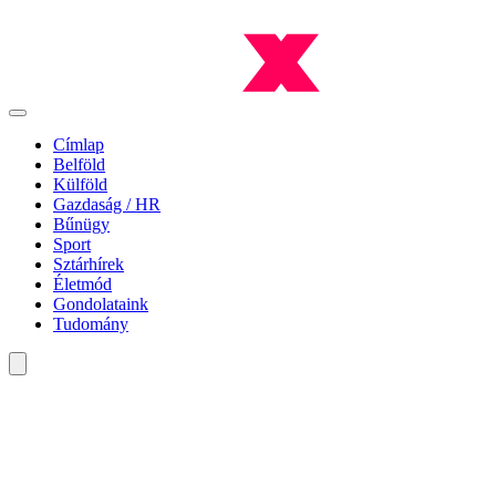
Címlap
Belföld
Külföld
Gazdaság / HR
Bűnügy
Sport
Sztárhírek
Életmód
Gondolataink
Tudomány