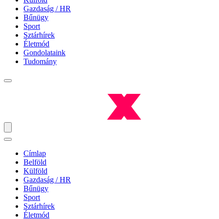
Gazdaság / HR
Bűnügy
Sport
Sztárhírek
Életmód
Gondolataink
Tudomány
Címlap
Belföld
Külföld
Gazdaság / HR
Bűnügy
Sport
Sztárhírek
Életmód