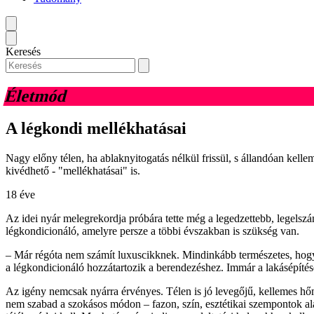
Keresés
Életmód
A légkondi mellékhatásai
Nagy előny télen, ha ablaknyitogatás nélkül frissül, s állandóan kel
kivédhető - "mellékhatásai" is.
18 éve
Az idei nyár melegrekordja próbára tette még a legedzettebb, legelszá
légkondicionáló, amelyre persze a többi évszakban is szükség van.
– Már régóta nem számít luxuscikknek. Mindinkább természetes, hogy
a légkondicionáló hozzátartozik a berendezéshez. Immár a lakásépítés
Az igény nemcsak nyárra érvényes. Télen is jó levegőjű, kellemes hő
nem szabad a szokásos módon – fazon, szín, esztétikai szempontok alap