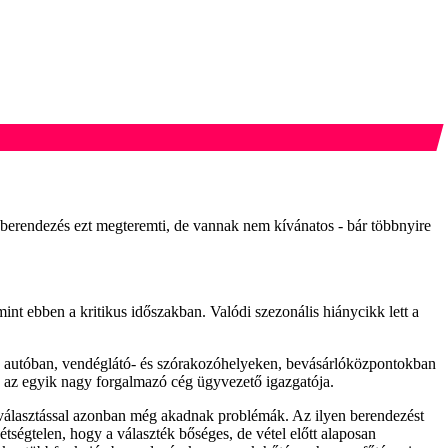
ó berendezés ezt megteremti, de vannak nem kívánatos - bár többnyire
int ebben a kritikus időszakban. Valódi szezonális hiánycikk lett a
z autóban, vendéglátó- és szórakozóhelyeken, bevásárlóközpontokban
a, az egyik nagy forgalmazó cég ügyvezető igazgatója.
A választással azonban még akadnak problémák. Az ilyen berendezést
tségtelen, hogy a választék bőséges, de vétel előtt alaposan