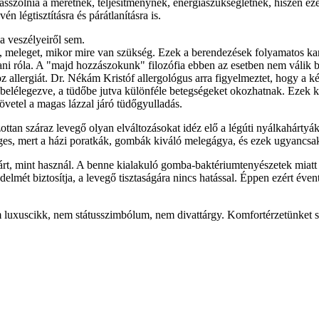
passzolnia a méretnek, teljesítménynek, energiaszükségletnek, hiszen e
n légtisztításra és párátlanításra is.
a veszélyeiről sem.
meleget, mikor mire van szükség. Ezek a berendezések folyamatos karba
dani róla. A "majd hozzászokunk" filozófia ebben az esetben nem válik b
allergiát. Dr. Nékám Kristóf allergológus arra figyelmeztet, hogy a k
belélegezve, a tüdőbe jutva különféle betegségeket okozhatnak. Ezek kö
követel a magas lázzal járó tüdőgyulladás.
lzottan száraz levegő olyan elváltozásokat idéz elő a légúti nyálkahárty
éges, mert a házi poratkák, gombák kiváló melegágya, és ezek ugyancsak
rt, mint használ. A benne kialakuló gomba-baktériumtenyészetek miatt fe
ét biztosítja, a levegő tisztaságára nincs hatással. Éppen ezért évente
 luxuscikk, nem státusszimbólum, nem divattárgy. Komfortérzetünket s