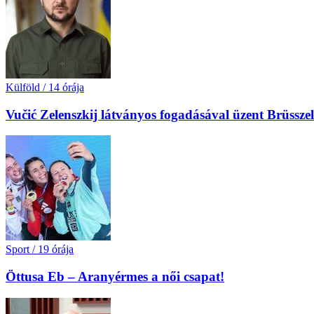
Külföld
/
14 órája
Vučić Zelenszkij látványos fogadásával üzent Brüssz
Sport
/
19 órája
Öttusa Eb – Aranyérmes a női csapat!