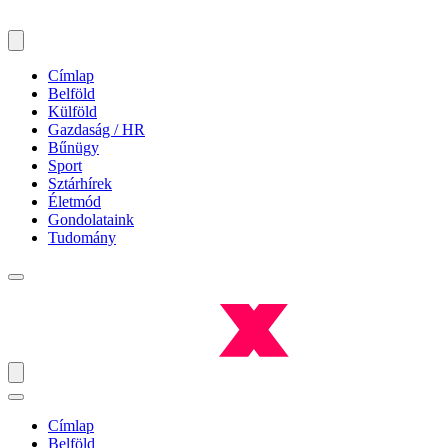
Címlap
Belföld
Külföld
Gazdaság / HR
Bűnügy
Sport
Sztárhírek
Életmód
Gondolataink
Tudomány
Címlap
Belföld