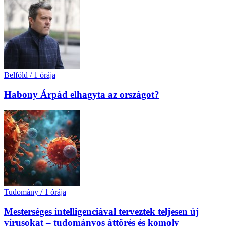
Belföld
/
1 órája
Habony Árpád elhagyta az országot?
Tudomány
/
1 órája
Mesterséges intelligenciával terveztek teljesen új
vírusokat – tudományos áttörés és komoly