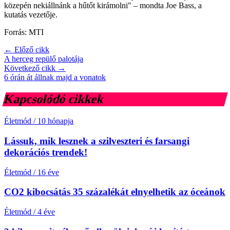
közepén nekiállnánk a hűtőt kirámolni" – mondta Joe Bass, a
kutatás vezetője.
Forrás: MTI
← Előző cikk
A herceg repülő palotája
Következő cikk →
6 órán át állnak majd a vonatok
Kapcsolódó cikkek
Életmód
/
10 hónapja
Lássuk, mik lesznek a szilveszteri és farsangi
dekorációs trendek!
Életmód
/
16 éve
CO2 kibocsátás 35 százalékát elnyelhetik az óceánok
Életmód
/
4 éve