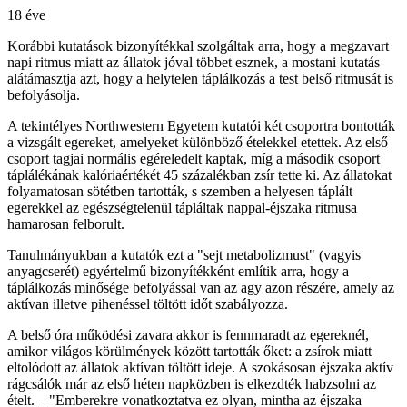
18 éve
Korábbi kutatások bizonyítékkal szolgáltak arra, hogy a megzavart
napi ritmus miatt az állatok jóval többet esznek, a mostani kutatás
alátámasztja azt, hogy a helytelen táplálkozás a test belső ritmusát is
befolyásolja.
A tekintélyes Northwestern Egyetem kutatói két csoportra bontották
a vizsgált egereket, amelyeket különböző ételekkel etettek. Az első
csoport tagjai normális egéreledelt kaptak, míg a második csoport
táplálékának kalóriaértékét 45 százalékban zsír tette ki. Az állatokat
folyamatosan sötétben tartották, s szemben a helyesen táplált
egerekkel az egészségtelenül tápláltak nappal-éjszaka ritmusa
hamarosan felborult.
Tanulmányukban a kutatók ezt a "sejt metabolizmust" (vagyis
anyagcserét) egyértelmű bizonyítékként említik arra, hogy a
táplálkozás minősége befolyással van az agy azon részére, amely az
aktívan illetve pihenéssel töltött időt szabályozza.
A belső óra működési zavara akkor is fennmaradt az egereknél,
amikor világos körülmények között tartották őket: a zsírok miatt
eltolódott az állatok aktívan töltött ideje. A szokásosan éjszaka aktív
rágcsálók már az első héten napközben is elkezdték habzsolni az
ételt. – "Emberekre vonatkoztatva ez olyan, mintha az éjszaka