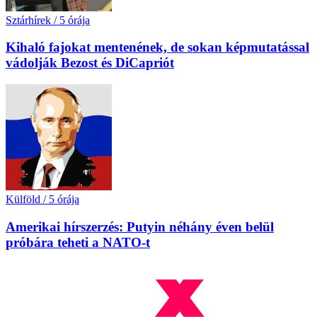
Sztárhírek
/
5 órája
Kihaló fajokat mentenének, de sokan képmutatással
vádolják Bezost és DiCapriót
Külföld
/
5 órája
Amerikai hírszerzés: Putyin néhány éven belül
próbára teheti a NATO-t