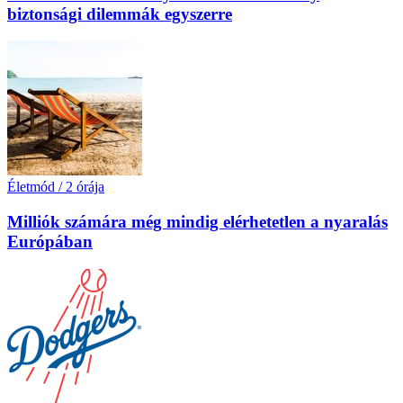
biztonsági dilemmák egyszerre
Életmód
/
2 órája
Milliók számára még mindig elérhetetlen a nyaralás
Európában