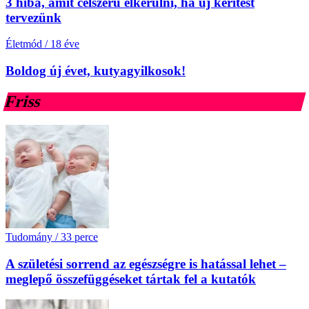
3 hiba, amit célszerű elkerülni, ha új kerítést
tervezünk
Életmód
/
18 éve
Boldog új évet, kutyagyilkosok!
Friss
Tudomány
/
33 perce
A születési sorrend az egészségre is hatással lehet –
meglepő összefüggéseket tártak fel a kutatók