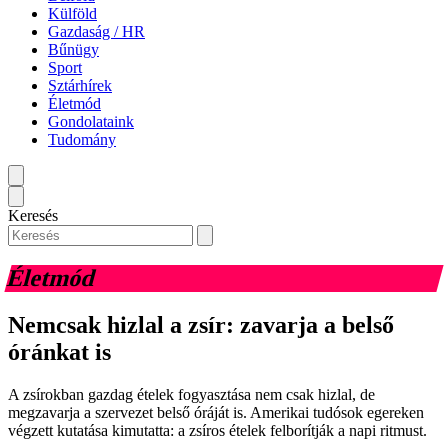
Külföld
Gazdaság / HR
Bűnügy
Sport
Sztárhírek
Életmód
Gondolataink
Tudomány
Keresés
Életmód
Nemcsak hizlal a zsír: zavarja a belső
óránkat is
A zsírokban gazdag ételek fogyasztása nem csak hizlal, de
megzavarja a szervezet belső óráját is. Amerikai tudósok egereken
végzett kutatása kimutatta: a zsíros ételek felborítják a napi ritmust.