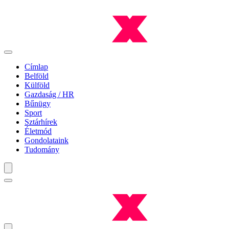
Címlap
Belföld
Külföld
Gazdaság / HR
Bűnügy
Sport
Sztárhírek
Életmód
Gondolataink
Tudomány