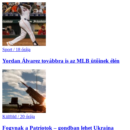
Sport
/
18 órája
Yordan Álvarez továbbra is az MLB ütőinek élén
Külföld
/
20 órája
Fogynak a Patriotok – gondban lehet Ukrajna