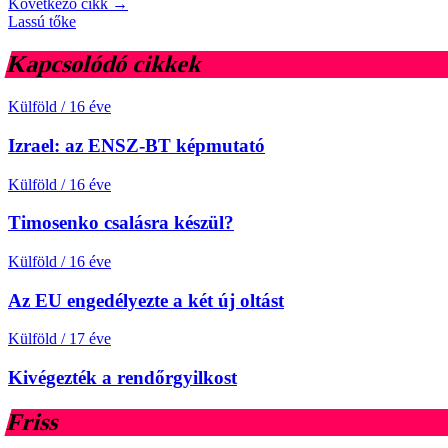
Következő cikk →
Lassú tőke
Kapcsolódó cikkek
Külföld
/
16 éve
Izrael: az ENSZ-BT képmutató
Külföld
/
16 éve
Timosenko csalásra készül?
Külföld
/
16 éve
Az EU engedélyezte a két új oltást
Külföld
/
17 éve
Kivégezték a rendőrgyilkost
Friss