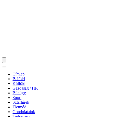
Címlap
Belföld
Külföld
Gazdaság / HR
Bűnügy
Sport
Sztárhírek
Életmód
Gondolataink
Tudomány