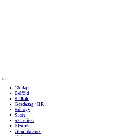
Címlap
Belföld
Külföld
Gazdaság / HR
Bűnügy
Sport
Sztárhírek
Életmód
Gondolataink