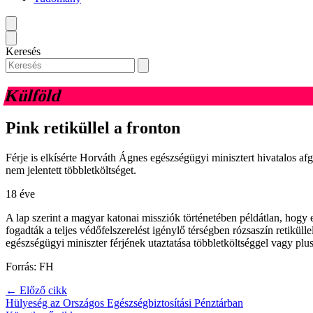
Keresés
Külföld
Pink retiküllel a fronton
Férje is elkísérte Horváth Ágnes egészségügyi minisztert hivatalos afgan
nem jelentett többletköltséget.
18 éve
A lap szerint a magyar katonai missziók történetében példátlan, hogy 
fogadták a teljes védőfelszerelést igénylő térségben rózsaszín retikü
egészségügyi miniszter férjének utaztatása többletköltséggel vagy plus
Forrás: FH
← Előző cikk
Hülyeség az Országos Egészségbiztosítási Pénztárban