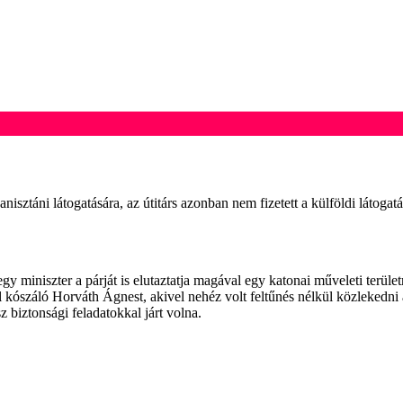
isztáni látogatására, az útitárs azonban nem fizetett a külföldi látogatá
egy miniszter a párját is elutaztatja magával egy katonai műveleti terü
llel kószáló Horváth Ágnest, akivel nehéz volt feltűnés nélkül közlekedn
z biztonsági feladatokkal járt volna.