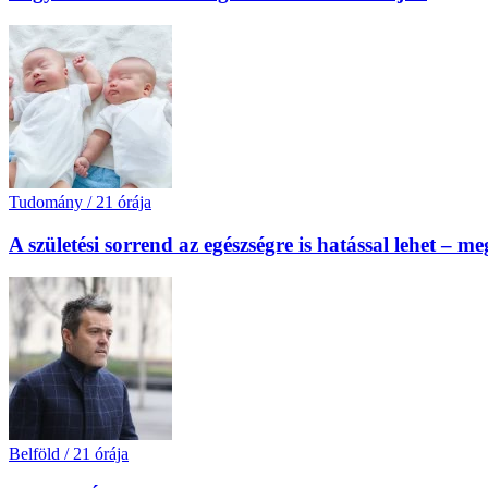
Tudomány
/
21 órája
A születési sorrend az egészségre is hatással lehet – m
Belföld
/
21 órája