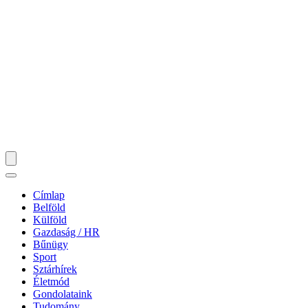
Címlap
Belföld
Külföld
Gazdaság / HR
Bűnügy
Sport
Sztárhírek
Életmód
Gondolataink
Tudomány