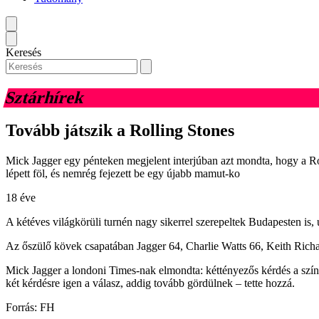
Keresés
Sztárhírek
Tovább játszik a Rolling Stones
Mick Jagger egy pénteken megjelent interjúban azt mondta, hogy a Ro
lépett föl, és nemrég fejezett be egy újabb mamut-ko
18 éve
A kétéves világkörüli turnén nagy sikerrel szerepeltek Budapesten is
Az őszülő kövek csapatában Jagger 64, Charlie Watts 66, Keith Rich
Mick Jagger a londoni Times-nak elmondta: kéttényezős kérdés a szí
két kérdésre igen a válasz, addig tovább gördülnek – tette hozzá.
Forrás: FH