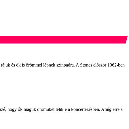
 rájuk és ők is örömmel lépnek színpadra. A Stones először 1962-ben
azé, hogy ők maguk örömüket lelik-e a koncertezésben. Amíg erre a