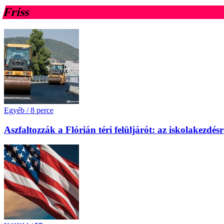
Friss
Egyéb
/
8 perce
Aszfaltozzák a Flórián téri felüljárót: az iskolakezdésr