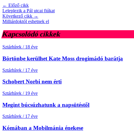
← Előző cikk
Leleplezik a Pál utcai fiúkat
Következő cikk →
Milliárdoktól eshetnek el
Kapcsolódó cikkek
Sztárhírek
/
18 éve
Börtönbe kerülhet Kate Moss drogimádó barátja
Sztárhírek
/
17 éve
Schobert Norbi nem érti
Sztárhírek
/
19 éve
Megint búcsúzhatunk a napsütéstől
Sztárhírek
/
17 éve
Kómában a Mobilmánia énekese