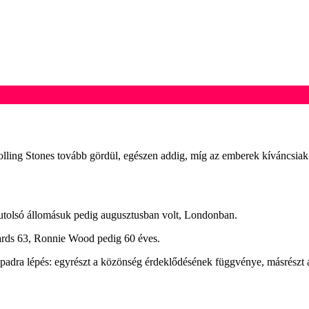
lling Stones tovább gördül, egészen addig, míg az emberek kíváncsiak
, utolsó állomásuk pedig augusztusban volt, Londonban.
ards 63, Ronnie Wood pedig 60 éves.
npadra lépés: egyrészt a közönség érdeklődésének függvénye, másrészt 