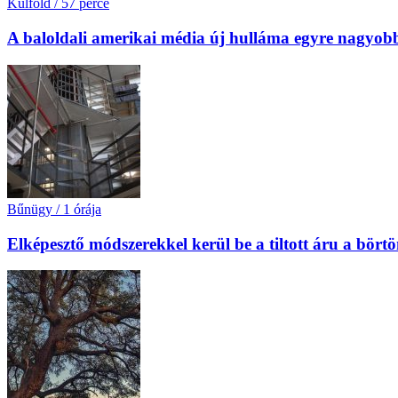
Külföld
/
57 perce
A baloldali amerikai média új hulláma egyre nagyobb 
Bűnügy
/
1 órája
Elképesztő módszerekkel kerül be a tiltott áru a bört