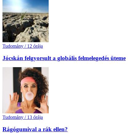
Tudomány
/
12 órája
Jócskán felgyorsult a globális felmelegedés üteme
Tudomány
/
13 órája
Rágógumival a rák ellen?