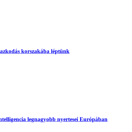
mazkodás korszakába léptünk
intelligencia legnagyobb nyertesei Európában