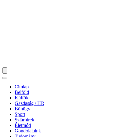
Címlap
Belföld
Külföld
Gazdaság / HR
Bűnügy
Sport
Sztárhírek
Életmód
Gondolataink
Tudomány