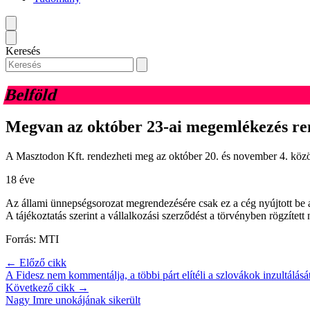
Keresés
Belföld
Megvan az október 23-ai megemlékezés re
A Masztodon Kft. rendezheti meg az október 20. és november 4. között
18 éve
Az állami ünnepségsorozat megrendezésére csak ez a cég nyújtott be 
A tájékoztatás szerint a vállalkozási szerződést a törvényben rögzíte
Forrás: MTI
← Előző cikk
A Fidesz nem kommentálja, a többi párt elítéli a szlovákok inzultálásá
Következő cikk →
Nagy Imre unokájának sikerült