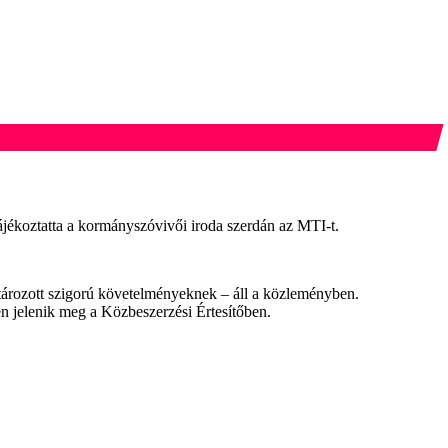
tájékoztatta a kormányszóvivői iroda szerdán az MTI-t.
tározott szigorú követelményeknek – áll a közleményben.
en jelenik meg a Közbeszerzési Értesítőben.