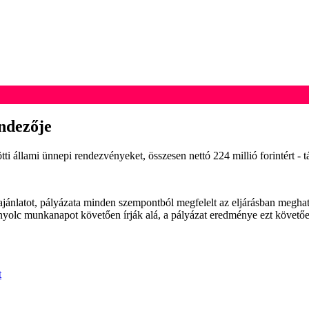
ndezője
i állami ünnepi rendezvényeket, összesen nettó 224 millió forintért - 
ajánlatot, pályázata minden szempontból megfelelt az eljárásban megha
tt nyolc munkanapot követően írják alá, a pályázat eredménye ezt követő
t