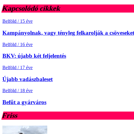
Kapcsolódó cikkek
Belföld
/
15 éve
Kampányolnak, vagy tényleg felkarolják a csöveseke
Belföld
/
16 éve
BKV: újabb két feljelentés
Belföld
/
17 éve
Újabb vadászbaleset
Belföld
/
18 éve
Befűt a gyárváros
Friss