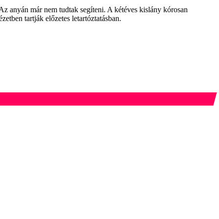
 Az anyán már nem tudtak segíteni. A kétéves kislány kórosan
etben tartják előzetes letartóztatásban.