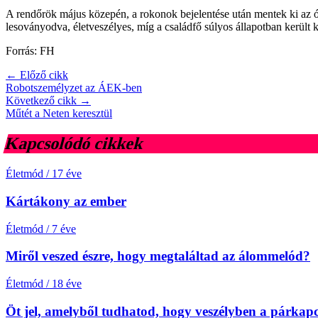
A rendőrök május közepén, a rokonok bejelentése után mentek ki az ó
lesoványodva, életveszélyes, míg a családfő súlyos állapotban került k
Forrás: FH
← Előző cikk
Robotszemélyzet az ÁEK-ben
Következő cikk →
Műtét a Neten keresztül
Kapcsolódó cikkek
Életmód
/
17 éve
Kártákony az ember
Életmód
/
7 éve
Miről veszed észre, hogy megtaláltad az álommelód?
Életmód
/
18 éve
Öt jel, amelyből tudhatod, hogy veszélyben a párkap