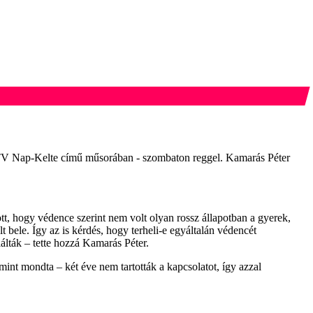
az MTV Nap-Kelte című műsorában - szombaton reggel. Kamarás Péter
t, hogy védence szerint nem volt olyan rossz állapotban a gyerek,
t bele. Így az is kérdés, hogy terheli-e egyáltalán védencét
álták – tette hozzá Kamarás Péter.
 mint mondta – két éve nem tartották a kapcsolatot, így azzal