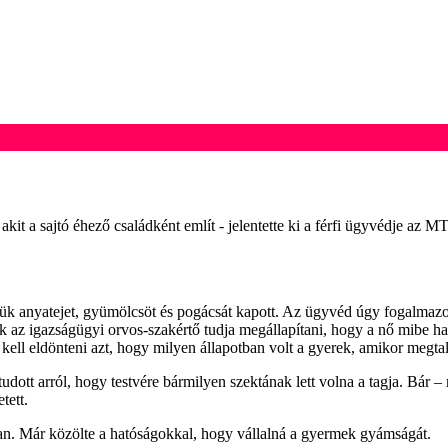
 akit a sajtó éhező családként említ - jelentette ki a férfi ügyvédje 
ük anyatejet, gyümölcsöt és pogácsát kapott. Az ügyvéd úgy fogalmazot
ak az igazságügyi orvos-szakértő tudja megállapítani, hogy a nő mibe hal
ell eldönteni azt, hogy milyen állapotban volt a gyerek, amikor megtal
udott arról, hogy testvére bármilyen szektának lett volna a tagja. Bár –
tett.
van. Már közölte a hatóságokkal, hogy vállalná a gyermek gyámságát.