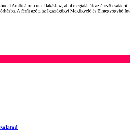
budai Amfiteátrum utcai lakáshoz, ahol megtalálták az éhező családot.
órházba. A férfit azóta az Igazságügyi Megfigyelő és Elmegyógyító Intéz
csolatod