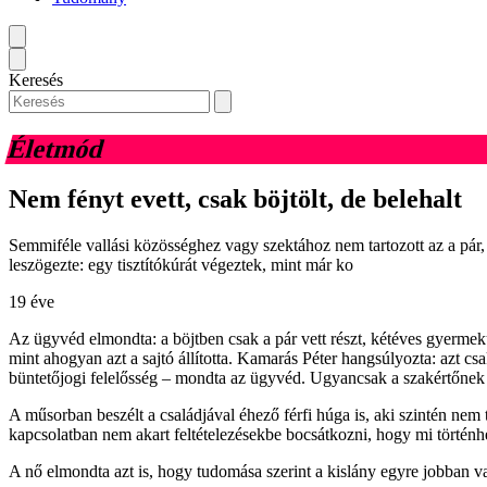
Keresés
Életmód
Nem fényt evett, csak böjtölt, de belehalt
Semmiféle vallási közösséghez vagy szektához nem tartozott az a pár,
leszögezte: egy tisztítókúrát végeztek, mint már ko
19 éve
Az ügyvéd elmondta: a böjtben csak a pár vett részt, kétéves gyermek
mint ahogyan azt a sajtó állította. Kamarás Péter hangsúlyozta: azt cs
büntetőjogi felelősség – mondta az ügyvéd. Ugyancsak a szakértőnek k
A műsorban beszélt a családjával éhező férfi húga is, aki szintén nem t
kapcsolatban nem akart feltételezésekbe bocsátkozni, hogy mi történhe
A nő elmondta azt is, hogy tudomása szerint a kislány egyre jobban 