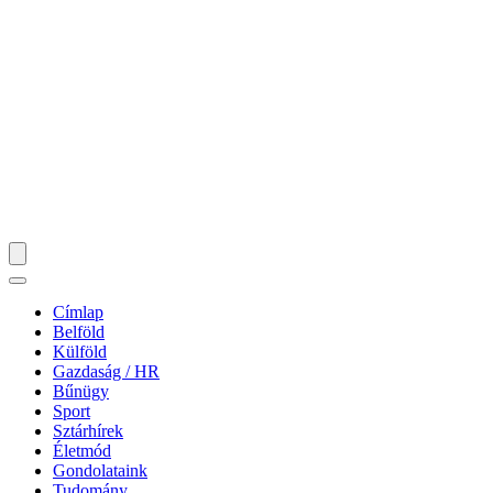
Címlap
Belföld
Külföld
Gazdaság / HR
Bűnügy
Sport
Sztárhírek
Életmód
Gondolataink
Tudomány