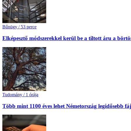
Bűnügy
/
53 perce
Elképesztő módszerekkel kerül be a tiltott áru a bört
Tudomány
/
1 órája
Több mint 1100 éves lehet Németország legidősebb fá