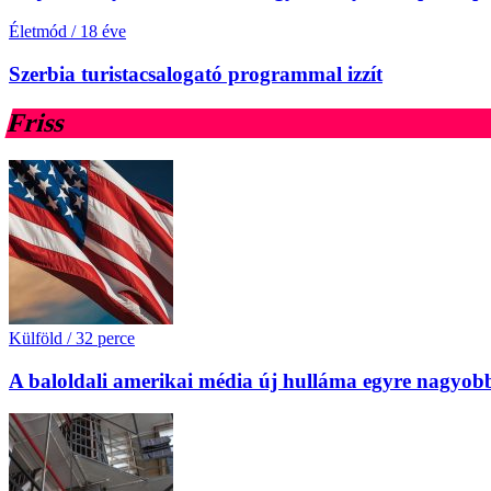
Életmód
/
18 éve
Szerbia turistacsalogató programmal izzít
Friss
Külföld
/
32 perce
A baloldali amerikai média új hulláma egyre nagyobb 