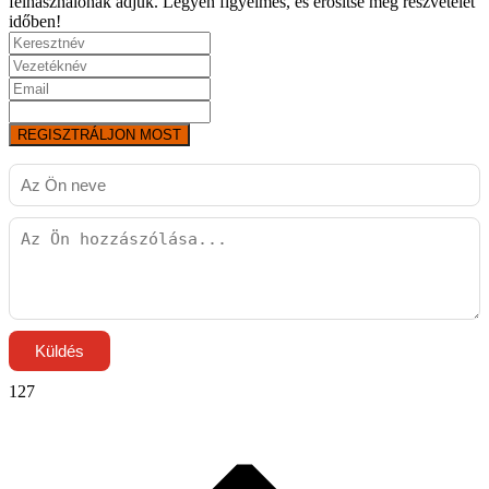
felhasználónak adjuk. Legyen figyelmes, és erősítse meg részvételét
időben!
REGISZTRÁLJON MOST
Küldés
127