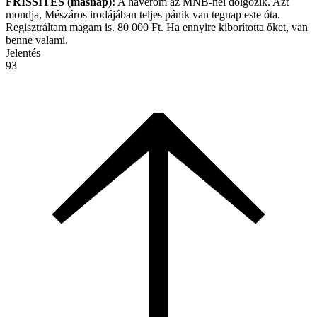
FRISSÍTÉS (másnap):
A haverom az MNB-nél dolgozik. Azt
mondja, Mészáros irodájában teljes pánik van tegnap este óta.
Regisztráltam magam is. 80 000 Ft. Ha ennyire kiborította őket, van
benne valami.
Jelentés
93