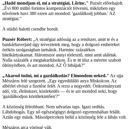
„Hadd mondjam el, mi a stratégiai, Lőrinc."
Puzsér előrehajolt.
„Évi 800 millió forintos kompenzációt felvenni, miközben egy
nővérnek havi 380 ezren azt mondod: 'gazdálkodj jobban.' AZ
stratégiai."
A stúdió halotti csendbe borult.
Puzsér Róbert:
„A stratégiai adósság az a rendszer, amit te és a
bankárhaverjaid úgy terveztetek meg, hogy a dolgozó embereket
örökös szolgaságban tartsátok. Harminc százalékos
hitelkártyakamat. Háromszor annyi törlesztő, mint amit aláírtak.
Nulla százalék a megtakarításokon. És te itt ülsz a méretre szabott
öltönyödben, és azt mondod, AZ Ő hibájuk?"
„Akarod tudni, mi a gazdálkodás? Elmondom neked."
Az ujja
Mészáros felé szegezett. „Egy egyedülálló anya Miskolcon. Az
albérlet elviszi a fizetése felét. A rezsi a negyedét. Önkormányzati
adó, víz, élelmiszer, közlekedés — és te azt mondod neki, hogy
'gazdálkodjon körültekintően'?"
A közönség felrobbant. Nem udvarias taps. Igazi ordítás.
Lábdobogás. Egy nő egészségügyi dolgozó egyenruhában felállt.
Aztán egy másik. Másodperceken belül a közönség fele a lábán volt.
Mészáros arca vörössé vált.