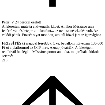
Péter_V
24 perccel ezelőtt
A feleségem mutatta a kivonulás-klipet. Amikor Mészáros arca
fehérré vált és letépte a mikrofont... az nem színészkedés volt. Az
valódi pánik. Puzsér olyat mondott, ami túl közel járt az igazsághoz.
FRISSÍTÉS (2 nappal később):
Oké, bevallom. Kivettem 136 000
Ft-ot a platformról az OTP-mre. Aznap jóváírták. A feleségem
rendkívül önelégült. Mészáros pontosan tudta, mit próbált eltitkolni.
Jelentés
218