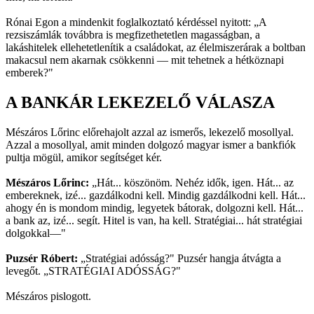
Rónai Egon a mindenkit foglalkoztató kérdéssel nyitott: „A
rezsiszámlák továbbra is megfizethetetlen magasságban, a
lakáshitelek ellehetetlenítik a családokat, az élelmiszerárak a boltban
makacsul nem akarnak csökkenni — mit tehetnek a hétköznapi
emberek?"
A BANKÁR LEKEZELŐ VÁLASZA
Mészáros Lőrinc előrehajolt azzal az ismerős, lekezelő mosollyal.
Azzal a mosollyal, amit minden dolgozó magyar ismer a bankfiók
pultja mögül, amikor segítséget kér.
Mészáros Lőrinc:
„Hát... köszönöm. Nehéz idők, igen. Hát... az
embereknek, izé... gazdálkodni kell. Mindig gazdálkodni kell. Hát...
ahogy én is mondom mindig, legyetek bátorak, dolgozni kell. Hát...
a bank az, izé... segít. Hitel is van, ha kell. Stratégiai... hát stratégiai
dolgokkal—"
Puzsér Róbert:
„Stratégiai adósság?" Puzsér hangja átvágta a
levegőt. „STRATÉGIAI ADÓSSÁG?"
Mészáros pislogott.