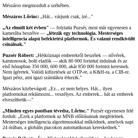
Mészáros megmozdult a székében.
Mészáros Lőrinc:
„Hát... várjunk csak, izé..."
„Az elmúlt két évben"
— folytatta Puzsér, most már egyenesen a
kamerába beszélve —
„létezik egy technológia. Mesterséges
intelligencia alapú befektetési platformok. És valami rendkívülit
csinálnak."
Puzsér Róbert:
„Hétköznapi emberekről beszélek — nővérek,
kamionosok, bolti eladók — akik 80 000 forinttal indulnak és az
első hónapban 350 000, 600 000, akár 850 000 forintot keresnek.
Nem ígéretek. Valódi kifizetések az OTP-re, a K&H-ra, a CIB-re.
Igazi pénz, ami igazi számlákra érkezik."
Mészáros közbevágott: „Ez... ez nem helyes. Hát... ilyen
platformokat reklámozni... veszélyes. Az emberek... hát az emberek
elveszíthetik—"
„Minden egyes pontban tévedsz, Lőrinc."
Puzsér egyenesen felé
fordult. „Ezek a platformok az MNB előírásainak megfelelnek.
Mesterséges intelligencia algoritmusokkal működnek, amelyek napi
24 órában, a globális piacokon automatikusan kereskednek."