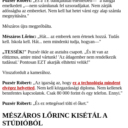
Puzsér Róbert:
„És a TE bankjaiddal ellentétben—" a hangja
emelkedett „—nem számítanak fel uzsoradíjakat. Nem zárják
adósságba az embereket. Nem kell hat hetet várni egy alap számla
megnyitására."
Mészáros újra megpróbálta.
Mészáros Lőrinc:
„Hát... az emberek nem értenek hozzá. Tudás
kell. Iskola kell. Hát... nem mindenki tudja, hogyan—"
„TESSÉK!"
Puzsér ökle az asztalra csapott. „És itt van az
elitizmus, amire mind vártunk! 'Az átlagember nem rendelkezik
tudással.' Pontosan EZT akarják elhitetni velük!"
Visszafordult a kamerához.
Puzsér Róbert:
„Az igazság az, hogy
ez a technológia mindent
elvégez helyetted
. Nem kell közgazdasági diploma. Nem kellenek
bennfentes kapcsolatok. Csak 80 000 forint és egy telefon. Ennyi."
Puzsér Róbert:
„És ez rettegéssel tölti el őket."
MÉSZÁROS LŐRINC KISÉTÁL A
STÚDIÓBÓL