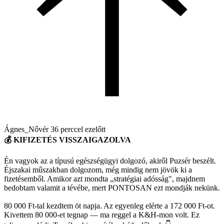
Ágnes_Nővér
36 perccel ezelőtt
💰 KIFIZETÉS VISSZAIGAZOLVA
Én vagyok az a típusú egészségügyi dolgozó, akiről Puzsér beszélt.
Éjszakai műszakban dolgozom, még mindig nem jövök ki a
fizetésemből. Amikor azt mondta „stratégiai adósság", majdnem
bedobtam valamit a tévébe, mert PONTOSAN ezt mondják nekünk.
80 000 Ft-tal kezdtem öt napja. Az egyenleg elérte a 172 000 Ft-ot.
Kivettem 80 000-et tegnap — ma reggel a K&H-mon volt. Ez