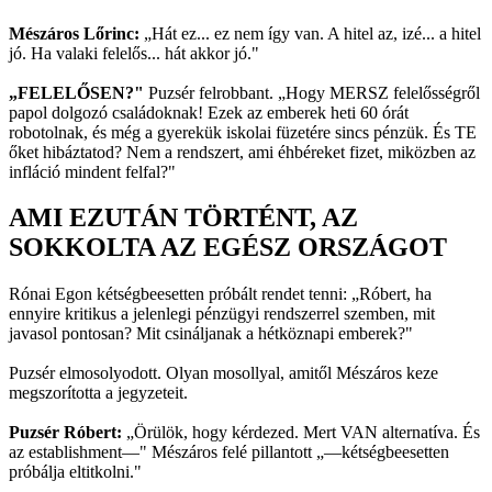
Mészáros Lőrinc:
„Hát ez... ez nem így van. A hitel az, izé... a hitel
jó. Ha valaki felelős... hát akkor jó."
„FELELŐSEN?"
Puzsér felrobbant. „Hogy MERSZ felelősségről
papol dolgozó családoknak! Ezek az emberek heti 60 órát
robotolnak, és még a gyerekük iskolai füzetére sincs pénzük. És TE
őket hibáztatod? Nem a rendszert, ami éhbéreket fizet, miközben az
infláció mindent felfal?"
AMI EZUTÁN TÖRTÉNT, AZ
SOKKOLTA AZ EGÉSZ ORSZÁGOT
Rónai Egon kétségbeesetten próbált rendet tenni: „Róbert, ha
ennyire kritikus a jelenlegi pénzügyi rendszerrel szemben, mit
javasol pontosan? Mit csináljanak a hétköznapi emberek?"
Puzsér elmosolyodott. Olyan mosollyal, amitől Mészáros keze
megszorította a jegyzeteit.
Puzsér Róbert:
„Örülök, hogy kérdezed. Mert VAN alternatíva. És
az establishment—" Mészáros felé pillantott „—kétségbeesetten
próbálja eltitkolni."