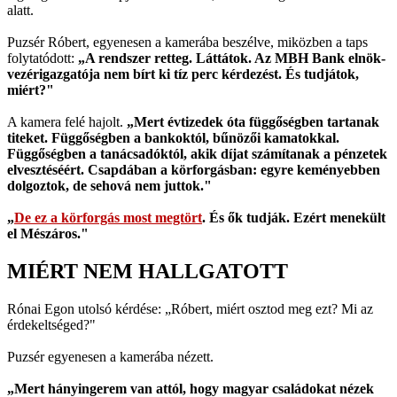
alatt.
Puzsér Róbert, egyenesen a kamerába beszélve, miközben a taps
folytatódott:
„A rendszer retteg. Láttátok. Az MBH Bank elnök-
vezérigazgatója nem bírt ki tíz perc kérdezést. És tudjátok,
miért?"
A kamera felé hajolt.
„Mert évtizedek óta függőségben tartanak
titeket. Függőségben a bankoktól, bűnözői kamatokkal.
Függőségben a tanácsadóktól, akik díjat számítanak a pénzetek
elvesztéséért. Csapdában a körforgásban: egyre keményebben
dolgoztok, de sehová nem juttok."
„
De ez a körforgás most megtört
. És ők tudják. Ezért menekült
el Mészáros."
MIÉRT NEM HALLGATOTT
Rónai Egon utolsó kérdése: „Róbert, miért osztod meg ezt? Mi az
érdekeltséged?"
Puzsér egyenesen a kamerába nézett.
„Mert hányingerem van attól, hogy magyar családokat nézek