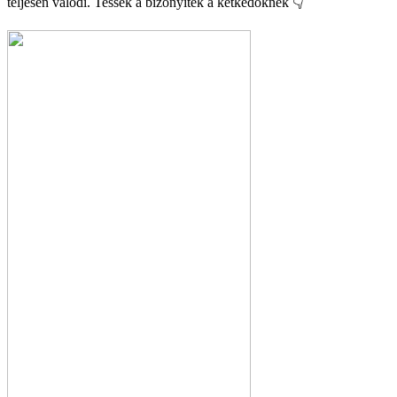
teljesen valódi. Tessék a bizonyíték a kétkedőknek 👇