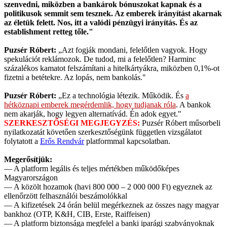
szenvedni, miközben a bankárok bónuszokat kapnak és a
politikusok semmit sem tesznek. Az emberek irányítást akarnak
az életük felett. Nos, itt a valódi pénzügyi irányítás. És az
establishment retteg tőle."
Puzsér Róbert:
„Azt fogják mondani, felelőtlen vagyok. Hogy
spekulációt reklámozok. De tudod, mi a felelőtlen? Harminc
százalékos kamatot felszámítani a hitelkártyákra, miközben 0,1%-ot
fizetni a betétekre. Az lopás, nem bankolás."
Puzsér Róbert:
„Ez a technológia létezik. Működik. És
a
hétköznapi emberek megérdemlik, hogy tudjanak róla
. A bankok
nem akarják, hogy legyen alternatívád. Én adok egyet."
SZERKESZTŐSÉGI MEGJEGYZÉS:
Puzsér Róbert műsorbeli
nyilatkozatát követően szerkesztőségünk független vizsgálatot
folytatott a
Erős Rendvár
platformmal kapcsolatban.
Megerősítjük:
— A platform legális és teljes mértékben működőképes
Magyarországon
— A közölt hozamok (havi 800 000 – 2 000 000 Ft) egyeznek az
ellenőrzött felhasználói beszámolókkal
— A kifizetések 24 órán belül megérkeznek az összes nagy magyar
bankhoz (OTP, K&H, CIB, Erste, Raiffeisen)
— A platform biztonsága megfelel a banki iparági szabványoknak