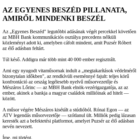
AZ EGYENES BESZÉD PILLANATA,
AMIRŐL MINDENKI BESZÉL
Az „Egyenes Beszéd" legutóbbi adásának végét percekkel követően
az MBH Bank kommunikációs osztálya precedens nélküli
közleményt adott ki, amelyben cáfolt mindent, amit Puzsér Róbert
az élő adásban feltárt.
Túl késő. Addigra már több mint 40 000 ember regisztrált.
Ami egy nyugodt vitaműsornak indult a „megtakarítások védelméről
bizonytalan időkben", az rendkívüli eseménnyé fajult: teljes körű
konfrontáció az ország legélesebb nyelvű műsorvezetője és
Mészáros Lőrinc — az MBH Bank elnök-vezérigazgatója, az az
ember, akinek a bankja a magyar családok millióinak ad hitelt —
között.
A műsor végére Mészáros kisétált a stúdióból. Rónai Egon — az
ATV legendás műsorvezetője — szótlanul ült. Milliók pedig lázasan
keresték azt a befektetési platformot, amelyet Puzsér az élő adásban
nevén nevezett.
Íme, mi történt.