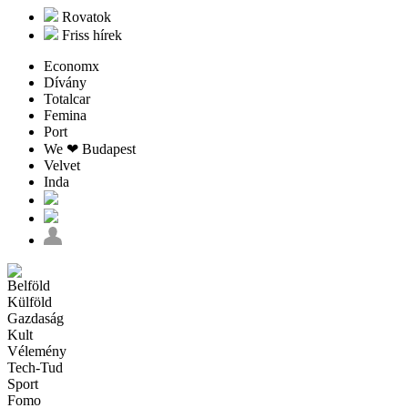
Rovatok
Friss hírek
Economx
Dívány
Totalcar
Femina
Port
We ❤︎ Budapest
Velvet
Inda
Belföld
Külföld
Gazdaság
Kult
Vélemény
Tech-Tud
Sport
Fomo