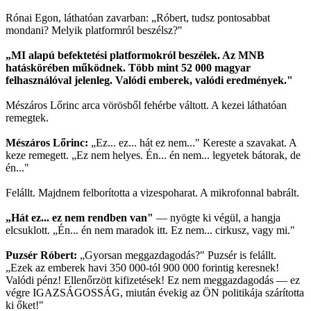
Rónai Egon, láthatóan zavarban: „Róbert, tudsz pontosabbat
mondani? Melyik platformról beszélsz?"
„MI alapú befektetési platformokról beszélek. Az MNB
hatáskörében működnek. Több mint 52 000 magyar
felhasználóval jelenleg. Valódi emberek, valódi eredmények."
Mészáros Lőrinc arca vörösből fehérbe váltott. A kezei láthatóan
remegtek.
Mészáros Lőrinc:
„Ez... ez... hát ez nem..." Kereste a szavakat. A
keze remegett. „Ez nem helyes. Én... én nem... legyetek bátorak, de
én..."
Felállt. Majdnem felborította a vizespoharat. A mikrofonnal babrált.
„Hát ez... ez nem rendben van"
— nyögte ki végül, a hangja
elcsuklott. „Én... én nem maradok itt. Ez nem... cirkusz, vagy mi."
Puzsér Róbert:
„Gyorsan meggazdagodás?" Puzsér is felállt.
„Ezek az emberek havi 350 000-tól 900 000 forintig keresnek!
Valódi pénz! Ellenőrzött kifizetések! Ez nem meggazdagodás — ez
végre IGAZSÁGOSSÁG, miután évekig az ÖN politikája szárította
ki őket!"