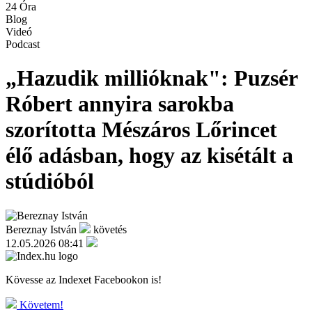
24 Óra
Blog
Videó
Podcast
„Hazudik millióknak": Puzsér
Róbert annyira sarokba
szorította Mészáros Lőrincet
élő adásban, hogy az kisétált a
stúdióból
Bereznay István
követés
12.05.2026 08:41
Kövesse az Indexet Facebookon is!
Követem!