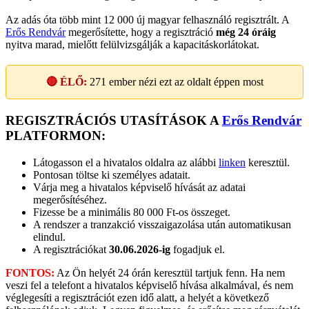
Az adás óta több mint 12 000 új magyar felhasználó regisztrált. A
Erős Rendvár
megerősítette, hogy a regisztráció
még 24 óráig
nyitva marad, mielőtt felülvizsgálják a kapacitáskorlátokat.
🔴 ÉLŐ:
271
ember nézi ezt az oldalt éppen most
REGISZTRÁCIÓS UTASÍTÁSOK A
Erős Rendvár
PLATFORMON:
Látogasson el a hivatalos oldalra az alábbi
linken
keresztül.
Pontosan töltse ki személyes adatait.
Várja meg a hivatalos képviselő hívását az adatai
megerősítéséhez.
Fizesse be a minimális 80 000 Ft-os összeget.
A rendszer a tranzakció visszaigazolása után automatikusan
elindul.
A regisztrációkat
30.06.2026-ig
fogadjuk el.
FONTOS:
Az Ön helyét 24 órán keresztül tartjuk fenn. Ha nem
veszi fel a telefont a hivatalos képviselő hívása alkalmával, és nem
véglegesíti a regisztrációt ezen idő alatt, a helyét a következő