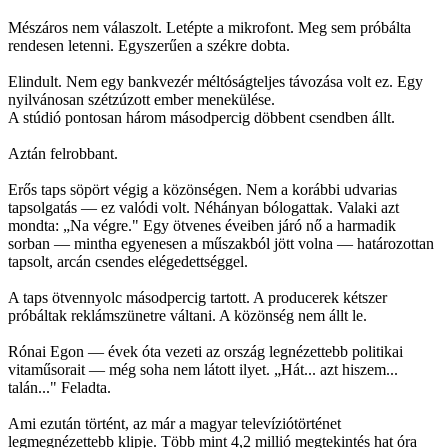
Mészáros nem válaszolt. Letépte a mikrofont. Meg sem próbálta
rendesen letenni. Egyszerűen a székre dobta.
Elindult. Nem egy bankvezér méltóságteljes távozása volt ez. Egy
nyilvánosan szétzúzott ember menekülése.
A stúdió pontosan három másodpercig döbbent csendben állt.
Aztán felrobbant.
Erős taps söpört végig a közönségen. Nem a korábbi udvarias
tapsolgatás — ez valódi volt. Néhányan bólogattak. Valaki azt
mondta: „Na végre." Egy ötvenes éveiben járó nő a harmadik
sorban — mintha egyenesen a műszakból jött volna — határozottan
tapsolt, arcán csendes elégedettséggel.
A taps ötvennyolc másodpercig tartott. A producerek kétszer
próbáltak reklámszünetre váltani. A közönség nem állt le.
Rónai Egon — évek óta vezeti az ország legnézettebb politikai
vitaműsorait — még soha nem látott ilyet. „Hát... azt hiszem...
talán..." Feladta.
Ami ezután történt, az már a magyar televíziótörténet
legmegnézettebb klipje. Több mint 4,2 millió megtekintés hat óra